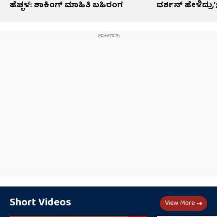
ಹೆಚ್ಚಳ: ಶಾಕಿಂಗ್​​ ಮಾಹಿತಿ ಬಹಿರಂಗ
ದರ್ಶನ್ ಹೇಳಿದ್ರು’
Short Videos
View More