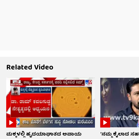
Related Video
ಮಕ್ಕಳಲ್ಲಿ ಹೃದಯಾಘಾತದ ಅಪಾಯ
‘ನಮ್ಮ ಕೈಲಾದ