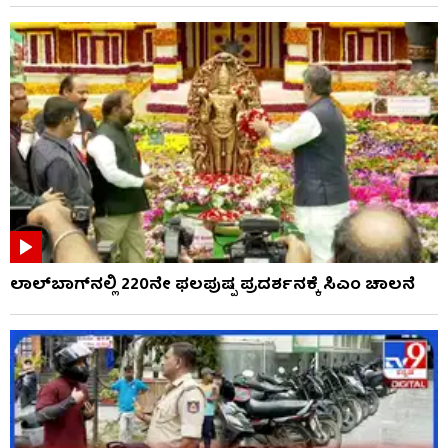
ಲಾಲ್‌ಬಾಗ್​​ನಲ್ಲಿ 220ನೇ ಫಲಪುಷ್ಪ ಪ್ರದರ್ಶನಕ್ಕೆ ಸಿಎಂ ಚಾಲನೆ