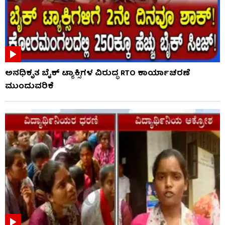
ಅನಧಿಕೃತ ಬೈಕ್ ಟ್ಯಾಕ್ಸಿಗಳ ವಿರುದ್ಧ RTO ಕಾರ್ಯಾಚರಣೆ
ಮುಂದುವರಿಕೆ