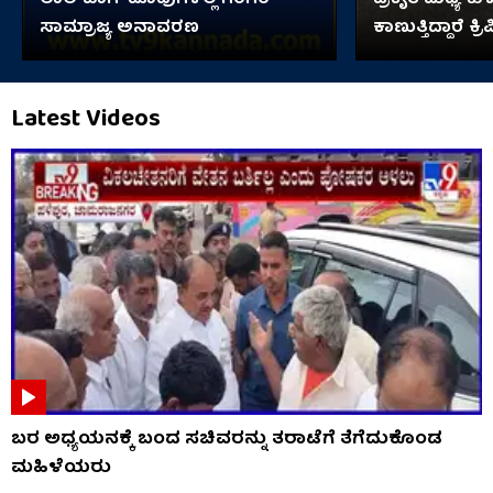
ಲಾಲ್​ಬಾಗ್ ಹೂವುಗಳಲ್ಲಿ ಗಂಗರ
ಪ್ರಕೃತಿ ಮಧ್ಯೆ ಕು
ಸಾಮ್ರಾಜ್ಯ ಅನಾವರಣ
ಕಾಣುತ್ತಿದ್ದಾರೆ ಕ
Latest Videos
ಬರ ಅಧ್ಯಯನಕ್ಕೆ ಬಂದ ಸಚಿವರನ್ನು ತರಾಟೆಗೆ ತೆಗೆದುಕೊಂಡ
ಮಹಿಳೆಯರು