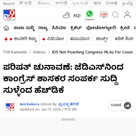
News9
हिन्दी 
తెలుగు 
मराठी
ગુજરાતી
বাংলা
ਪੰਜਾਬੀ
தமிழ்
AQI
ತಾಜಾ ಸುದ್ದಿ
ರಾಜ್ಯ
ಸಿನಿಮಾ
ಕ್ರಿಕೆಟ್​
ಫೋಟೋಗ್ಯಾಲರಿ
ಕ್ರೀಡೆ
ಕಾವೇರಿ ಕಿಚ್ಚು
ವಿಡಿಯೋ
ಹವಾಮಾನ
ಶಾರ್ಟ್ಸ್​
#ಡಿಕೆ ಶಿವಕ
TV9 Kannada
Videos
JDS Not Poaching Congress MLAs For Council
ಪರಿಷತ್ ಚುನಾವಣೆ: ಜೆಡಿಎಸ್​​ನಿಂದ
ಕಾಂಗ್ರೆಸ್​​ ಶಾಸಕರ ಸಂಪರ್ಕ ಸುದ್ದಿ
ಸುಳ್ಳೆಂದ ಹೆಚ್​​ಡಿಕೆ
Anil Kalkere
Edited By:
ಪ್ರಸನ್ನ ಹೆಗಡೆ
SHARE
Updated on:
Jun 17, 2026 | 11:15 AM