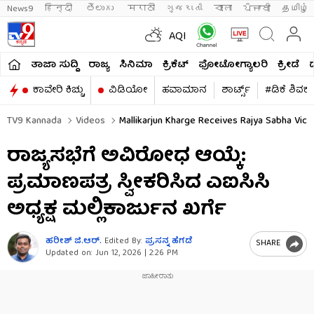
News9
हिन्दी 
తెలుగు 
मराठी
ગુજરાતી
বাংলা
ਪੰਜਾਬੀ
தமிழ்
AQI
ತಾಜಾ ಸುದ್ದಿ
ರಾಜ್ಯ
ಸಿನಿಮಾ
ಕ್ರಿಕೆಟ್​
ಫೋಟೋಗ್ಯಾಲರಿ
ಕ್ರೀಡೆ
ಕಾವೇರಿ ಕಿಚ್ಚು
ವಿಡಿಯೋ
ಹವಾಮಾನ
ಶಾರ್ಟ್ಸ್​
#ಡಿಕೆ ಶಿವಕ
TV9 Kannada
Videos
Mallikarjun Kharge Receives Rajya Sabha Vict
ರಾಜ್ಯಸಭೆಗೆ ಅವಿರೋಧ ಆಯ್ಕೆ:
ಪ್ರಮಾಣಪತ್ರ ಸ್ವೀಕರಿಸಿದ ಎಐಸಿಸಿ
ಅಧ್ಯಕ್ಷ ಮಲ್ಲಿಕಾರ್ಜುನ ಖರ್ಗೆ
ಹರೀಶ್ ಜಿ.ಆರ್​.
Edited By:
ಪ್ರಸನ್ನ ಹೆಗಡೆ
SHARE
Updated on:
Jun 12, 2026 | 2:26 PM