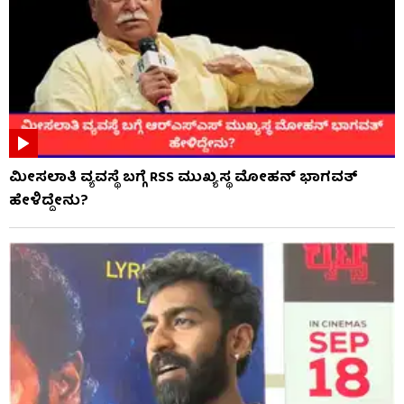
ಮೀಸಲಾತಿ ವ್ಯವಸ್ಥೆ ಬಗ್ಗೆ RSS​ ಮುಖ್ಯಸ್ಥ ಮೋಹನ್ ಭಾಗವತ್
ಹೇಳಿದ್ದೇನು?