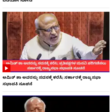
ವಿಡಿಯೋ ನೋಡಿ
ಅಮಿತ್ ಶಾ ಅವರನ್ನು ಸದನಕ್ಕೆ ಕರೆಸಿ; ಸರ್ಕಾರಕ್ಕೆ ರಾಜ್ಯಸಭಾ
ಸಭಾಪತಿ ಸೂಚನೆ