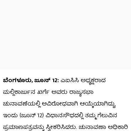
ಬೆಂಗಳೂರು, ಜೂನ್​​ 12:
ಎಐಸಿಸಿ ಅಧ್ಯಕ್ಷರಾದ
ಮಲ್ಲಿಕಾರ್ಜುನ ಖರ್ಗೆ ಅವರು ರಾಜ್ಯಸಭಾ
ಚುನಾವಣೆಯಲ್ಲಿ ಅವಿರೋಧವಾಗಿ ಆಯ್ಕೆಯಾಗಿದ್ದು,
ಇಂದು (ಜೂನ್​​ 12) ವಿಧಾನಸೌಧದಲ್ಲಿ ತಮ್ಮ ಗೆಲುವಿನ
ಪ್ರಮಾಣಪತ್ರವನ್ನು ಸ್ವೀಕರಿಸಿದರು. ಚುನಾವಣಾ ಅಧಿಕಾರಿ