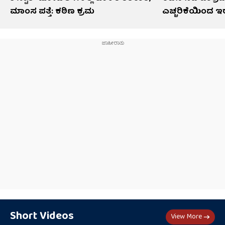
ಮಾಂಸ ಪತ್ತೆ: ಕಠಿಣ ಕ್ರಮ
ಎಚ್ಚರಿಕೆಯಿಂದ 
Short Videos
View More