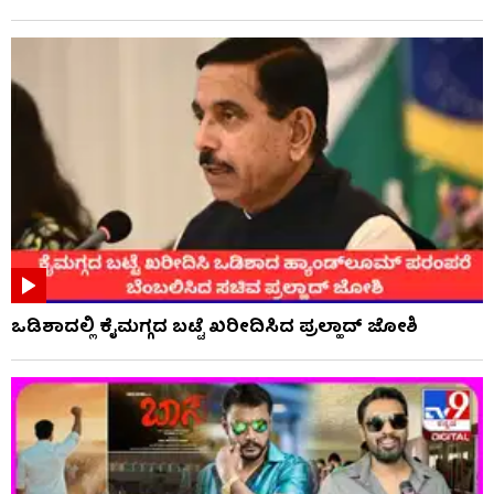
ಒಡಿಶಾದಲ್ಲಿ ಕೈಮಗ್ಗದ ಬಟ್ಟೆ ಖರೀದಿಸಿದ ಪ್ರಲ್ಹಾದ್ ಜೋಶಿ