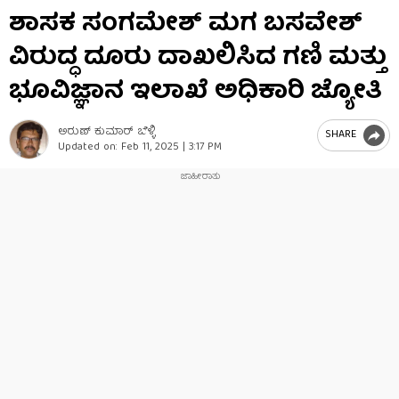
0
ಶಾಸಕ ಸಂಗಮೇಶ್ ಮಗ ಬಸವೇಶ್
seconds
of
ವಿರುದ್ಧ ದೂರು ದಾಖಲಿಸಿದ ಗಣಿ ಮತ್ತು
1
minute,
3
ಭೂವಿಜ್ಞಾನ ಇಲಾಖೆ ಅಧಿಕಾರಿ ಜ್ಯೋತಿ
seconds
ಅರುಣ್​ ಕುಮಾರ್​ ಬೆಳ್ಳಿ
SHARE
Updated on:
Feb 11, 2025 | 3:17 PM