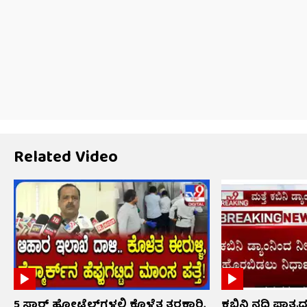
Related Video
5 ಸ್ಟಾರ್ ಹೋಟೆಲ್​​ಗಳಲ್ಲಿ ಕೊಳೆತ ತರಕಾರಿ,
ಕಬಿನಿ ನದಿ ಪಾತ್ರ