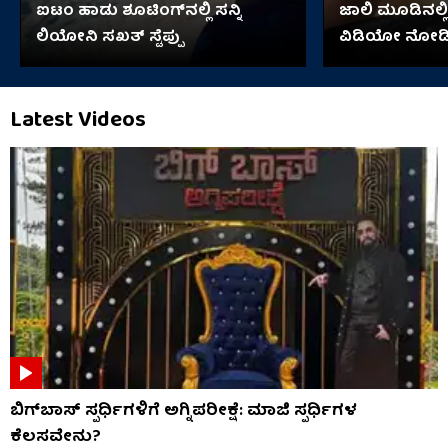
ಐಟಂ ಹಾಡು ಶೂಟಿಂಗ್​​ನಲ್ಲಿ ಸನ್ನಿ
ಜಾಲಿ ಮೂಡಿನಲ್ಲಿ 
ಲಿಯೋನಿ ಸಖತ್ ಸ್ಟೆಪ್ಪು
ವಿಡಿಯೋ ನೋಡ
Latest Videos
ಬಿಗ್​​ಬಾಸ್​ ಸ್ಪರ್ಧಿಗಳಿಗೆ ಅಗ್ನಿಪರೀಕ್ಷೆ: ಮಾಜಿ ​​ಸ್ಪರ್ಧಿಗಳ
ಕೆಲಸವೇನು?