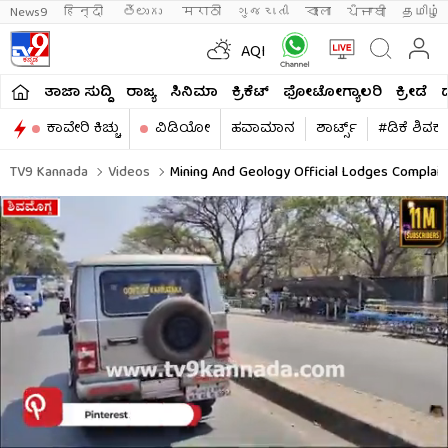
News9
हिन्दी 
తెలుగు 
मराठी
ગુજરાતી
বাংলা
ਪੰਜਾਬੀ
தமிழ்
AQI
ತಾಜಾ ಸುದ್ದಿ
ರಾಜ್ಯ
ಸಿನಿಮಾ
ಕ್ರಿಕೆಟ್​
ಫೋಟೋಗ್ಯಾಲರಿ
ಕ್ರೀಡೆ
ಕಾವೇರಿ ಕಿಚ್ಚು
ವಿಡಿಯೋ
ಹವಾಮಾನ
ಶಾರ್ಟ್ಸ್​
#ಡಿಕೆ ಶಿವಕ
TV9 Kannada
Videos
Mining And Geology Official Lodges Complai