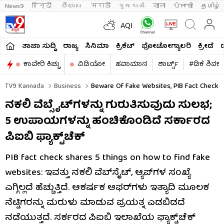
News9
हिन्दी 
తెలుగు 
मराठी
ગુજરાતી
বাংলা
ਪੰਜਾਬੀ
தமிழ்
AQI
ತಾಜಾ ಸುದ್ದಿ
ರಾಜ್ಯ
ಸಿನಿಮಾ
ಕ್ರಿಕೆಟ್​
ಫೋಟೋಗ್ಯಾಲರಿ
ಕ್ರೀಡೆ
ಕಾವೇರಿ ಕಿಚ್ಚು
ವಿಡಿಯೋ
ಹವಾಮಾನ
ಶಾರ್ಟ್ಸ್​
#ಡಿಕೆ ಶಿವಕ
TV9 Kannada
Business
Beware Of Fake Websites, PIB Fact Check S
ನಕಲಿ ವೆಬ್ಸೈಟ್​ಗಳನ್ನು ಗುರುತಿಸುವುದು ಸುಲಭ;
5 ಉಪಾಯಗಳನ್ನು ಹಂಚಿಕೊಂಡಿದೆ ಸರ್ಕಾರದ
ಪಿಐಬಿ ಫ್ಯಾಕ್ಟ್​ಚೆಕ್
PIB fact check shares 5 things on how to find fake
websites: ಇವತ್ತು ನಕಲಿ ವೆಬ್​ಸೈಟ್, ಆ್ಯಪ್​ಗಳ ಸಂಖ್ಯೆ
ಎಗ್ಗಿಲ್ಲದೆ ಹೆಚ್ಚುತ್ತಿದೆ. ಆಕರ್ಷಕ ಆಫರ್​ಗಳು ಇತ್ಯಾದಿ ಮೂಲಕ
ನೆಟ್ಟಿಗರನ್ನು ಮರುಳು ಮಾಡುವ ಪ್ರಯತ್ನ ಎಡಬಿಡದೆ
ನಡೆಯುತ್ತದೆ. ಸರ್ಕರದ ಪಿಐಬಿ ಇಲಾಖೆಯ ಫ್ಯಾಕ್ಟ್​ಚೆಕ್