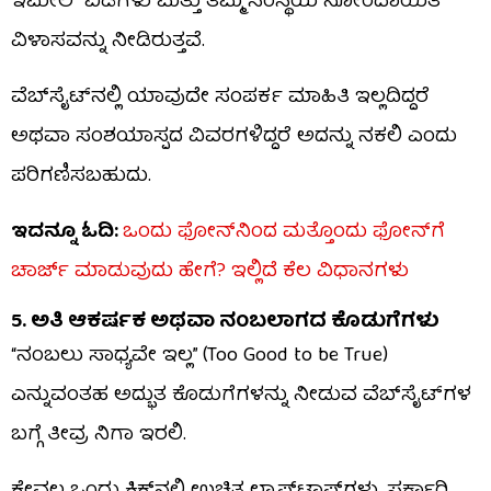
ಇಮೇಲ್ ಐಡಿಗಳು ಮತ್ತು ತಮ್ಮ ಸಂಸ್ಥೆಯ ನೋಂದಾಯಿತ
ವಿಳಾಸವನ್ನು ನೀಡಿರುತ್ತವೆ.
ವೆಬ್‌ಸೈಟ್‌ನಲ್ಲಿ ಯಾವುದೇ ಸಂಪರ್ಕ ಮಾಹಿತಿ ಇಲ್ಲದಿದ್ದರೆ
ಅಥವಾ ಸಂಶಯಾಸ್ಪದ ವಿವರಗಳಿದ್ದರೆ ಅದನ್ನು ನಕಲಿ ಎಂದು
ಪರಿಗಣಿಸಬಹುದು.
ಇದನ್ನೂ ಓದಿ:
ಒಂದು ಫೋನ್​ನಿಂದ ಮತ್ತೊಂದು ಫೋನ್​ಗೆ
ಚಾರ್ಜ್ ಮಾಡುವುದು ಹೇಗೆ? ಇಲ್ಲಿದೆ ಕೆಲ ವಿಧಾನಗಳು
5. ಅತಿ ಆಕರ್ಷಕ ಅಥವಾ ನಂಬಲಾಗದ ಕೊಡುಗೆಗಳು
“ನಂಬಲು ಸಾಧ್ಯವೇ ಇಲ್ಲ” (Too Good to be True)
ಎನ್ನುವಂತಹ ಅದ್ಭುತ ಕೊಡುಗೆಗಳನ್ನು ನೀಡುವ ವೆಬ್‌ಸೈಟ್‌ಗಳ
ಬಗ್ಗೆ ತೀವ್ರ ನಿಗಾ ಇರಲಿ.