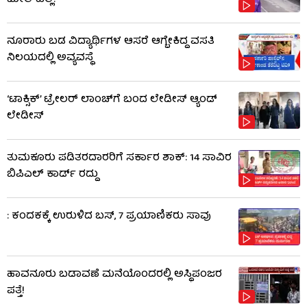
ನೂರಾರು ಬಡ ವಿದ್ಯಾರ್ಥಿಗಳ ಆಸರೆ ಆಗ್ಬೇಕಿದ್ದ ವಸತಿ
ನಿಲಯದಲ್ಲಿ ಅವ್ಯವಸ್ಥೆ
‘ಟಾಕ್ಸಿಕ್’ ಟ್ರೇಲರ್ ಲಾಂಚ್​ಗೆ ಬಂದ ಲೇಡೀಸ್ ಆ್ಯಂಡ್
ಲೇಡೀಸ್
ತುಮಕೂರು ಪಡಿತರದಾರರಿಗೆ ಸರ್ಕಾರ ಶಾಕ್: 14 ಸಾವಿರ
ಬಿಪಿಎಲ್ ಕಾರ್ಡ್ ರದ್ದು
: ಕಂದಕಕ್ಕೆ ಉರುಳಿದ ಬಸ್, 7 ಪ್ರಯಾಣಿಕರು ಸಾವು
ಹಾವನೂರು ಬಡಾವಣೆ ಮನೆಯೊಂದರಲ್ಲಿ ಅಸ್ಥಿಪಂಜರ
ಪತ್ತೆ!