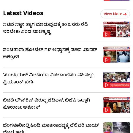
Latest Videos
View More
ಸಚಿವ ಸ್ಥಾನ ತ್ಯಾಗ ಮಾಡುವುದಕ್ಕೆ 30 ಜನರು ರೆಡಿ
ಇರಬೇಕು ಎಂದ ಬಾಲಕೃಷ್ಣ
ಪಂಚತಾರಾ ಹೋಟೆಲ್ ಗಳ ಅಧ್ವಾನಕ್ಕೆ ಸಚಿವ ಖಾದರ್
ಆಕ್ರೋಶ
'ಸೋಷಿಯಲ್ ಮೀಡಿಯಾ ವಿಜಿಲಾಂಟಿಸಂ ಸಹಿಸಲ್ಲ':
ಪ್ರಿಯಾಂಕ್ ಖರ್ಗೆ
ಬಿಡದಿ ಟೌನ್​ಶಿಪ್ ವಿರುದ್ಧ ಜೆಡಿಎಸ್, ಬಿಜೆಪಿ ಒಟ್ಟಾಗಿ
ಹೋರಾಟ: ಅಶೋಕ್
ಬೆಂಗಳೂರಿನಲ್ಲಿ ಹಿಂದಿ ಮಾತನಾಡದ್ದಕ್ಕೆ ಡೆಲಿವರಿ ಬಾಯ್
ಮೇಲೆ ಹಲ್ಲೆ!