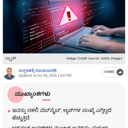
ಸ್ಕ್ಯಾಮ್
Image Credit source: Getty Images
ಸುಗ್ಗನಹಳ್ಳಿ ವಿಜಯಸಾರಥಿ
SHARE
Updated on:
Jul 06, 2026 | 6:37 PM
ಮುಖ್ಯಾಂಶಗಳು
ಇವತ್ತು ನಕಲಿ ವೆಬ್​ಸೈಟ್, ಆ್ಯಪ್​ಗಳ ಸಂಖ್ಯೆ ಎಗ್ಗಿಲ್ಲದೆ
ಹೆಚ್ಚುತ್ತಿದೆ.