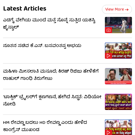
Latest Articles
View More
ಎಡಗೈ ವೇಗಿಯ ಮುಂದೆ ಮತ್ತೆ ಸೊನ್ನೆ ಸುತ್ತಿದ ಯಶಸ್ವಿ
ಜೈಸ್ವಾಲ್
ನೂತನ ಸಚಿವ ಕೆ.ಎಸ್. ಬಸವಂತಪ್ಪ ಅಭಯ
ಮಹಿಳಾ ಮೀಸಲಾತಿ ಮಸೂದೆ; ಕಿರಣ್ ರಿಜಿಜು ಹೇಳಿಕೆಗೆ
ರಾಹುಲ್ ಗಾಂಧಿ ತಿರುಗೇಟು
‘ಟಾಕ್ಸಿಕ್’ ಟ್ರೈಲರ್​​ಗೆ ಕ್ಷಣಗಣನೆ, ಹೇಗಿದೆ ಸಿದ್ಧತೆ: ವಿಡಿಯೋ
ನೋಡಿ
HM ರೇವಣ್ಣ ಬದಲು HD ರೇವಣ್ಣ ಎಂದು ಹೇಳಿದ
ಕಾಂಗ್ರೆಸ್ ಮುಖಂಡ