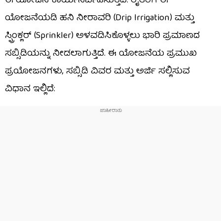
ಈ ಯೋಜನೆ ಕಾರ್ಯನಿರ್ವಹಿಸುತ್ತಿದೆ. ರೈತರಿಗೆ ಈ
ಯೋಜನೆಯಡಿ ಹನಿ ನೀರಾವರಿ (Drip Irrigation) ಮತ್ತು
ಸ್ಪ್ರಿಂಕ್ಲರ್ (Sprinkler) ಅಳವಡಿಸಿಕೊಳ್ಳಲು ಭಾರಿ ಪ್ರಮಾಣದ
ಸಬ್ಸಿಡಿಯನ್ನು ನೀಡಲಾಗುತ್ತಿದೆ. ಈ ಯೋಜನೆಯ ಪ್ರಮುಖ
ಪ್ರಯೋಜನಗಳು, ಸಬ್ಸಿಡಿ ವಿವರ ಮತ್ತು ಅರ್ಜಿ ಸಲ್ಲಿಸುವ
ವಿಧಾನ ಇಲ್ಲಿದೆ: