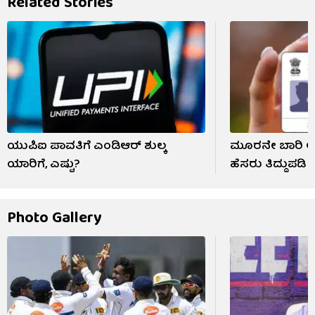
Related Stories
ಯುಪಿಐ ಪಾವತಿಗೆ ಎಂಡಿಆರ್ ಶುಲ್ಕ
ಮೂರನೇ ಬಾರಿ ಆಧಾ
ಯಾರಿಗೆ, ಎಷ್ಟು?
ಹೆಸರು ತಿದ್ದುಪಡ
Photo Gallery