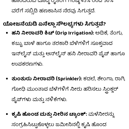
ಹೊಂದಿರುವ ದೊಡ್ಡ ರೈತರಿಗೆ ಗರಿಷ್ಠ 45% ರಿಂದ 50%
ವರೆಗೆ ಸಬ್ಸಿಡಿ ಹಣಕಾಸಿನ ನೆರವು ಸಿಗುತ್ತದೆ.
ಯೋಜನೆಯಡಿ ಏನೆಲ್ಲಾ ಸೌಲಭ್ಯಗಳು ಸಿಗುತ್ತವೆ?
ಹನಿ ನೀರಾವರಿ ಕಿಟ್ (Drip Irrigation):
ಅಡಿಕೆ, ತೆಂಗು,
ಕಬ್ಬು, ಬಾಳೆ ಹಾಗೂ ತರಕಾರಿ ಬೆಳೆಗಳಿಗೆ ಸೂಕ್ತವಾದ
ಇನ್‌ಲೈನ್ ಮತ್ತು ಆನ್‌ಲೈನ್ ಹನಿ ನೀರಾವರಿ ಪೈಪ್ ಹಾಗೂ
ಉಪಕರಣಗಳು.
ತುಂತುರು ನೀರಾವರಿ (Sprinkler):
ಕಡಲೆ, ಶೇಂಗಾ, ರಾಗಿ,
ಗೋಧಿ ಮುಂತಾದ ಬೆಳೆಗಳಿಗೆ ನೀರು ಹರಿಸಲು ಸ್ಪ್ರಿಂಕ್ಲರ್
ಪೈಪ್‌ಗಳು ಮತ್ತು ನಳಿಕೆಗಳು.
ಕೃಷಿ ಹೊಂಡ ಮತ್ತು ನೀರಿನ ಟ್ಯಾಂಕ್:
ಮಳೆನೀರನ್ನು
ಸಂಗ್ರಹಿಸಿಟ್ಟುಕೊಳ್ಳಲು ಜಮೀನಿನಲ್ಲಿ ಕೃಷಿ ಹೊಂಡ