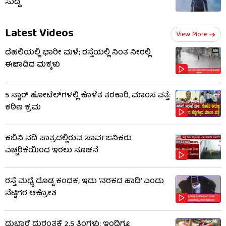
ಸುದ್ದಿ
Latest Videos
View More
ದೆಹಲಿಯಲ್ಲಿ ಭಾರೀ ಮಳೆ; ರಸ್ತೆಯಲ್ಲಿ ನಿಂತ ನೀರಲ್ಲಿ
ಈಜಾಡಿದ ಮಕ್ಕಳು
5 ಸ್ಟಾರ್ ಹೋಟೆಲ್​​ಗಳಲ್ಲಿ ಕೊಳೆತ ತರಕಾರಿ, ಮಾಂಸ ಪತ್ತೆ:
ಕಠಿಣ ಕ್ರಮ
ಕಬಿನಿ ನದಿ ಪಾತ್ರದಲ್ಲಿರುವ ಸಾರ್ವಜನಿಕರು
ಎಚ್ಚರಿಕೆಯಿಂದ ಇರಲು ಸೂಚನೆ
ರಸ್ತೆ ಮಧ್ಯೆ ದೊಡ್ಡ ಕಂದಕ; ಇದು 'ನರಕದ ಹಾದಿ' ಎಂದು
ನೆಟ್ಟಿಗರ ಆಕ್ರೋಶ
ದುಬಾರೆ ದುರಂತಕ್ಕೆ 2.5 ತಿಂಗಳು: ಇಂದಿಗೂ