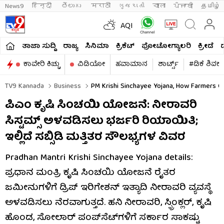
News9
हिन्दी 
తెలుగు 
मराठी
ગુજરાતી
বাংলা
ਪੰਜਾਬੀ
தமிழ்
AQI
ತಾಜಾ ಸುದ್ದಿ
ರಾಜ್ಯ
ಸಿನಿಮಾ
ಕ್ರಿಕೆಟ್​
ಫೋಟೋಗ್ಯಾಲರಿ
ಕ್ರೀಡೆ
ಕಾವೇರಿ ಕಿಚ್ಚು
ವಿಡಿಯೋ
ಹವಾಮಾನ
ಶಾರ್ಟ್ಸ್​
#ಡಿಕೆ ಶಿವಕ
TV9 Kannada
Business
PM Krishi Sinchayee Yojana, How Farmers Ge
ಪಿಎಂ ಕೃಷಿ ಸಿಂಚಯಿ ಯೋಜನೆ: ನೀರಾವರಿ
ಸಿಸ್ಟಮ್ಸ್ ಅಳವಡಿಸಲು ಭರ್ಜರಿ ರಿಯಾಯಿತಿ;
ಇಲ್ಲಿದೆ ಸಬ್ಸಿಡಿ ಮತ್ತಿತರ ಸೌಲಭ್ಯಗಳ ವಿವರ
Pradhan Mantri Krishi Sinchayee Yojana details:
ಪ್ರಧಾನ ಮಂತ್ರಿ ಕೃಷಿ ಸಿಂಚಯಿ ಯೋಜನೆ ರೈತರ
ಜಮೀನುಗಳಿಗೆ ಡ್ರಿಪ್ ಇರಿಗೇಶನ್ ಇತ್ಯಾದಿ ನೀರಾವರಿ ವ್ಯವಸ್ಥೆ
ಅಳವಡಿಸಲು ನೆರವಾಗುತ್ತದೆ. ಹನಿ ನೀರಾವರಿ, ಸ್ಪ್ರಿಂಕ್ಲರ್, ಕೃಷಿ
ಹೊಂಡ, ಸೋಲಾರ್ ಪಂಪ್​ಸೆಟ್​ಗಳಿಗೆ ಸರ್ಕಾರ ಸಾಕಷ್ಟು