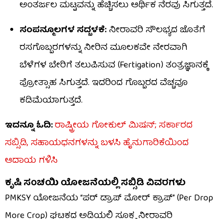
ಅಂತರ್ಜಲ ಮಟ್ಟವನ್ನು ಹೆಚ್ಚಿಸಲು ಆರ್ಥಿಕ ನೆರವು ಸಿಗುತ್ತದೆ.
ಸಂಪನ್ಮೂಲಗಳ ಸದ್ಬಳಕೆ:
ನೀರಾವರಿ ಸೌಲಭ್ಯದ ಜೊತೆಗೆ
ರಸಗೊಬ್ಬರಗಳನ್ನು ನೀರಿನ ಮೂಲಕವೇ ನೇರವಾಗಿ
ಬೆಳೆಗಳ ಬೇರಿಗೆ ತಲುಪಿಸುವ (Fertigation) ತಂತ್ರಜ್ಞಾನಕ್ಕೆ
ಪ್ರೋತ್ಸಾಹ ಸಿಗುತ್ತದೆ. ಇದರಿಂದ ಗೊಬ್ಬರದ ವೆಚ್ಚವೂ
ಕಡಿಮೆಯಾಗುತ್ತದೆ.
ಇದನ್ನೂ ಓದಿ:
ರಾಷ್ಟ್ರೀಯ ಗೋಕುಲ್ ಮಿಷನ್; ಸರ್ಕಾರದ
ಸಬ್ಸಿಡಿ, ಸಹಾಯಧನಗಳನ್ನು ಬಳಸಿ ಹೈನುಗಾರಿಕೆಯಿಂದ
ಆದಾಯ ಗಳಿಸಿ
ಕೃಷಿ ಸಂಚಯಿ ಯೋಜನೆಯಲ್ಲಿ ಸಬ್ಸಿಡಿ ವಿವರಗಳು
PMKSY ಯೋಜನೆಯ “ಪರ್ ಡ್ರಾಪ್ ಮೋರ್ ಕ್ರಾಪ್” (Per Drop
More Crop) ಘಟಕದ ಅಡಿಯಲ್ಲಿ ಸೂಕ್ಷ್ಮ ನೀರಾವರಿ