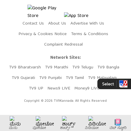
Contact Us
About Us
Advertise With Us
Privacy & Cookies Notice
Terms & Conditions
Complaint Redressal
Network Sites:
TV9 Bharatvarsh
TV9 Marathi
TV9 Telugu
TV9 Bangla
TV9 Gujarati
TV9 Punjabi
TV9 Tamil
TV9 Malayalam
TV9 UP
News9 LIVE
Money9 LIVE
Copyright © 2026 TV9Kannada. All Rights Reserved.
ಮೆನು
ಫೋಟೋ
ಶಾರ್ಟ್ಸ್
ವಿಡಿಯೋ
ವೆಬ್​ ಸ್ಟೋರಿ