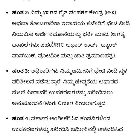
ಹಂತ 2:
ನಿಮ್ಮ ಭಾಗದ ರೈತ ಸಂಪರ್ಕ ಕೇಂದ್ರ (RSK)
ಅಥವಾ ತೋಟಗಾರಿಕಾ ಇಲಾಖೆಯ ಕಚೇರಿಗೆ ಭೇಟಿ ನೀಡಿ
ನಿಯಮಿತ ಅರ್ಜಿ ನಮೂನೆಯನ್ನು ಭರ್ತಿ ಮಾಡಿ. (ಅಗತ್ಯ
ದಾಖಲೆಗಳು: ಪಹಣಿ/RTC, ಆಧಾರ್ ಕಾರ್ಡ್, ಬ್ಯಾಂಕ್
ಪಾಸ್‌ಬುಕ್, ಫೋಟೋ ಮತ್ತು ಜಾತಿ ಪ್ರಮಾಣಪತ್ರ).
ಹಂತ 3:
ಅಧಿಕಾರಿಗಳು ನಿಮ್ಮ ಜಮೀನಿಗೆ ಭೇಟಿ ನೀಡಿ ಸ್ಥಳ
ಪರಿಶೀಲನೆ ನಡೆಸುತ್ತಾರೆ. ನಿಮ್ಮ ಜೇಷ್ಠತೆಯ ಆಧಾರದ
ಮೇಲೆ ನೀರಾವರಿ ಉಪಕರಣಗಳನ್ನು ಖರೀದಿಸಲು
ಅನುಮೋದನೆ (Work Order) ನೀಡಲಾಗುತ್ತದೆ.
ಹಂತ 4:
ಸರ್ಕಾರ ಅಂಗೀಕರಿಸಿದ ಕಂಪನಿಗಳಿಂದ
ಉಪಕರಣಗಳನ್ನು ಖರೀದಿಸಿ ಜಮೀನಿನಲ್ಲಿ ಅಳವಡಿಸಿದ