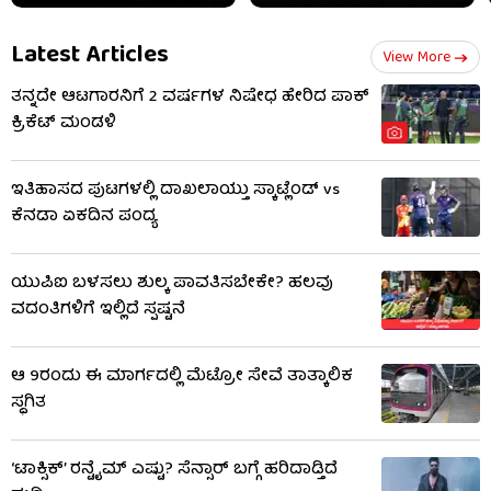
Latest Articles
View More
ತನ್ನದೇ ಆಟಗಾರನಿಗೆ 2 ವರ್ಷಗಳ ನಿಷೇಧ ಹೇರಿದ ಪಾಕ್
ಕ್ರಿಕೆಟ್ ಮಂಡಳಿ
ಇತಿಹಾಸದ ಪುಟಗಳಲ್ಲಿ ದಾಖಲಾಯ್ತು ಸ್ಕಾಟ್ಲೆಂಡ್ vs
ಕೆನಡಾ ಏಕದಿನ ಪಂದ್ಯ
ಯುಪಿಐ ಬಳಸಲು ಶುಲ್ಕ ಪಾವತಿಸಬೇಕೇ? ಹಲವು
ವದಂತಿಗಳಿಗೆ ಇಲ್ಲಿದೆ ಸ್ಪಷ್ಟನೆ
ಆ 9ರಂದು ಈ ಮಾರ್ಗದಲ್ಲಿ ಮೆಟ್ರೋ ಸೇವೆ ತಾತ್ಕಾಲಿಕ
ಸ್ಥಗಿತ
‘ಟಾಕ್ಸಿಕ್’ ರನ್ಟೈಮ್ ಎಷ್ಟು? ಸೆನ್ಸಾರ್ ಬಗ್ಗೆ ಹರಿದಾಡ್ತಿದೆ