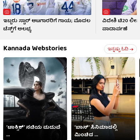
ಇಬ್ಬರು ಸ್ಟಾರ್ ಆಟಗಾರರಿಗೆ ಗಾಯ; ಮೊದಲ
ವಿದೇಶಿ ಟಿ20 ಲೀಗ್
ಟೆಸ್ಟ್​ಗೆ ಅಲಭ್ಯ
ಪಾದಾರ್ಪಣೆ
Kannada Webstories
ಇನ್ನಷ್ಟು ಓದಿ
‘ಟಾಕ್ಸಿಕ್’ ನಟಿಯ ಮದುವೆ
‘ಬಾಸ್’ ಸಿನಿಮಾದಲ್ಲಿ
...
ಮಿಂಚಿದ ...