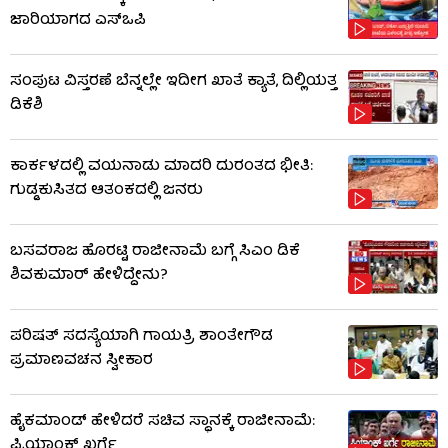
ಜಾರಿಯಾಗದ ಎಸ್‌ಒಪಿ
ಸಂಪುಟ ವಿಸ್ತರಣೆ ಬೆನ್ನಲ್ಲೇ ಇದೀಗ ಖಾತೆ ಕ್ಯಾತೆ, ದಿಲ್ಲಿಯತ್ತ
ಡಿಕೆಶಿ
ಕಾರ್ಕಳದಲ್ಲಿ ವಯನಾಡು ಮಾದರಿ ದುರಂತದ ಭೀತಿ:
ಗುಡ್ಡಕುಸಿತದ ಆತಂಕದಲ್ಲಿ ಜನರು
ಬಸವರಾಜ ಹೊರಟ್ಟಿ ರಾಜೀನಾಮೆ ಬಗ್ಗೆ ಸಿಎಂ ಡಿಕೆ
ಶಿವಕುಮಾರ್ ಹೇಳಿದ್ದೇನು?
ಪರಿಷತ್ ಸದಸ್ಯೆಯಾಗಿ ಗಾಯತ್ರಿ ಶಾಂತೇಗೌಡ
ಪ್ರಮಾಣವಚನ ಸ್ವೀಕಾರ
ಹೈಕಮಾಂಡ್​​ ಹೇಳಿದರೆ ಸಚಿವ ಸ್ಥಾನಕ್ಕೆ ರಾಜೀನಾಮೆ:
ಪ್ರಿಯಾಂಕ್​​ ಖರ್ಗೆ