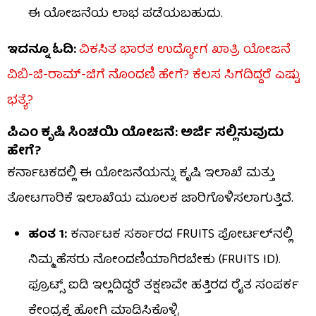
ಈ ಯೋಜನೆಯ ಲಾಭ ಪಡೆಯಬಹುದು.
ಇದನ್ನೂ ಓದಿ:
ವಿಕಸಿತ ಭಾರತ ಉದ್ಯೋಗ ಖಾತ್ರಿ ಯೋಜನೆ
ವಿಬಿ-ಜಿ-ರಾಮ್-ಜಿಗೆ ನೊಂದಣಿ ಹೇಗೆ? ಕೆಲಸ ಸಿಗದಿದ್ದರೆ ಎಷ್ಟು
ಭತ್ಯೆ?
ಪಿಎಂ ಕೃಷಿ ಸಿಂಚಯಿ ಯೋಜನೆ: ಅರ್ಜಿ ಸಲ್ಲಿಸುವುದು
ಹೇಗೆ?
ಕರ್ನಾಟಕದಲ್ಲಿ ಈ ಯೋಜನೆಯನ್ನು ಕೃಷಿ ಇಲಾಖೆ ಮತ್ತು
ತೋಟಗಾರಿಕೆ ಇಲಾಖೆಯ ಮೂಲಕ ಜಾರಿಗೊಳಿಸಲಾಗುತ್ತಿದೆ.
ಹಂತ 1:
ಕರ್ನಾಟಕ ಸರ್ಕಾರದ FRUITS ಪೋರ್ಟಲ್​ನಲ್ಲಿ
ನಿಮ್ಮ ಹೆಸರು ನೋಂದಣಿಯಾಗಿರಬೇಕು (FRUITS ID).
ಫ್ರೂಟ್ಸ್ ಐಡಿ ಇಲ್ಲದಿದ್ದರೆ ತಕ್ಷಣವೇ ಹತ್ತಿರದ ರೈತ ಸಂಪರ್ಕ
ಕೇಂದ್ರಕ್ಕೆ ಹೋಗಿ ಮಾಡಿಸಿಕೊಳ್ಳಿ.