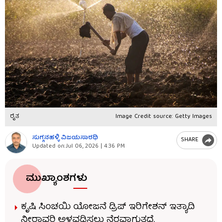
ರೈತ
Image Credit source: Getty Images
ಸುಗ್ಗನಹಳ್ಳಿ ವಿಜಯಸಾರಥಿ
SHARE
Updated on:
Jul 06, 2026 | 4:36 PM
ಮುಖ್ಯಾಂಶಗಳು
ಕೃಷಿ ಸಿಂಚಯಿ ಯೋಜನೆ ಡ್ರಿಪ್ ಇರಿಗೇಶನ್ ಇತ್ಯಾದಿ
ನೀರಾವರಿ ಅಳವಡಿಸಲು ನೆರವಾಗುತ್ತದೆ.