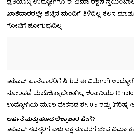
ಪ್ರತಿಯೊಬ್ಬ ಉದ್ಯೋಗಿಗೂ ಈ ವಿಮಾ ರಕ್ಷಣೆ ಸ್ವಯಂಚಾಲಿ
ಖಾತೆದಾರರಲ್ಲೇ ಹೆಚ್ಚಿನ ಮಂದಿಗೆ ತಿಳಿದಿಲ್ಲ. ಕೆಲಸ 
ಗೋಜಿಗೆ ಹೋಗುವುದಿಲ್ಲ.
ಇಪಿಎಫ್ ಖಾತೆದಾರರಿಗೆ ಸಿಗುವ ಈ ವಿಮೆಗಾಗಿ ಉದ್ಯೋಗ
ನೋಂದಣಿ ಮಾಡಿಕೊಳ್ಳಬೇಕಾಗಿಲ್ಲ. ಕಂಪನಿಯು (Employ
ಉದ್ಯೋಗಿಯ ಮೂಲ ವೇತನದ ಶೇ. 0.5 ರಷ್ಟು (ಗರಿಷ್ಠ ₹
ಅರ್ಹತೆ ಮತ್ತು ಹಣದ ಲೆಕ್ಕಾಚಾರ ಹೇಗೆ?
ಇಪಿಎಫ್ ಸದಸ್ಯರಿಗೆ ಏಳು ಲಕ್ಷ ರೂವರೆಗೆ ಜೀವ ವಿಮಾ ಕ