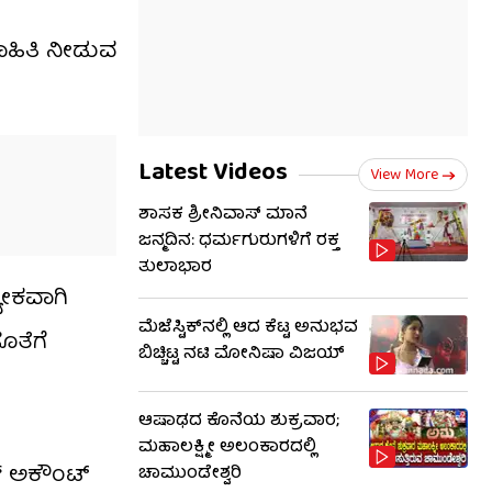
ಮಾಹಿತಿ ನೀಡುವ
Latest Videos
View More
ಶಾಸಕ ಶ್ರೀನಿವಾಸ್ ಮಾನೆ
ಜನ್ಮದಿನ: ಧರ್ಮಗುರುಗಳಿಗೆ ರಕ್ತ
ತುಲಾಭಾರ
ಯೇಕವಾಗಿ
ಮೆಜೆಸ್ಟಿಕ್​​ನಲ್ಲಿ ಆದ ಕೆಟ್ಟ ಅನುಭವ
ೊತೆಗೆ
ಬಿಚ್ಚಿಟ್ಟ ನಟಿ ಮೋನಿಷಾ ವಿಜಯ್
ಆಷಾಢದ ಕೊನೆಯ ಶುಕ್ರವಾರ;
ಮಹಾಲಕ್ಷ್ಮೀ ಅಲಂಕಾರದಲ್ಲಿ
ಫ್ ಅಕೌಂಟ್
ಚಾಮುಂಡೇಶ್ವರಿ