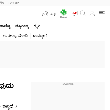
ी9
TV9-UP
AQI
ವಾಣಿಜ್ಯ
ಜ್ಯೋತಿಷ್ಯ
ಕ್ರೈಂ
#ನರೇಂದ್ರ ಮೋದಿ
ಉದ್ಯೋಗ
ವುದು
ಲ್ಲದೆ ₹7