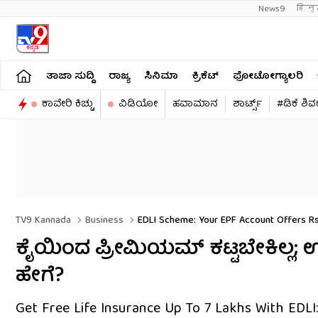
News9
हिन्
ತಾಜಾ ಸುದ್ದಿ
ರಾಜ್ಯ
ಸಿನಿಮಾ
ಕ್ರಿಕೆಟ್​
ಫೋಟೋಗ್ಯಾಲರಿ
ಕಾವೇರಿ ಕಿಚ್ಚು
ವಿಡಿಯೋ
ಹವಾಮಾನ
ಶಾರ್ಟ್ಸ್​
#ಡಿಕೆ ಶಿ
TV9 Kannada
Business
EDLI Scheme: Your EPF Account Offers Rs
ಕೈಯಿಂದ ಪ್ರೀಮಿಯಮ್ ಕಟ್ಟಬೇಕಿಲ್ಲ; 
ಹೇಗೆ?
Get Free Life Insurance Up To ₹7 Lakhs With ED