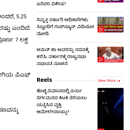
ಏನಿದರ ವಿಶೇಷ?
ಂದರೆ, ₹5.25
ನಿವೃತ್ತ ಸರ್ಕಾರಿ ಅಧಿಕಾರಿಗಳು,
ಸಿಬ್ಬಂದಿಗೆ ಗುಡ್​ನ್ಯೂಸ್: ವಿಡಿಯೋ
್ಟು ಎಂದಿದೆ.
ನೋಡಿ
ಪೂರ್ಣ 7 ಲಕ್ಷ
ಅಮಿತ್ ಶಾ ಅವರನ್ನು ಸದನಕ್ಕೆ
ಕರೆಸಿ; ಸರ್ಕಾರಕ್ಕೆ ರಾಜ್ಯಸಭಾ
ಸಭಾಪತಿ ಸೂಚನೆ
್ಯೋಗಿಯ ಪಿಎಫ್
Reels
View More
ಕೊಚ್ಚಿ ವಿಮಾನದಲ್ಲಿ ತುರ್ತು
ನಿರ್ಗಮನದ ಕಿಟಕಿ ತೆರೆಯಲು
ಯತ್ನಿಸಿದ ವ್ಯಕ್ತಿ;
ಣವನ್ನು
ಆಮೇಲೇನಾಯ್ತು?