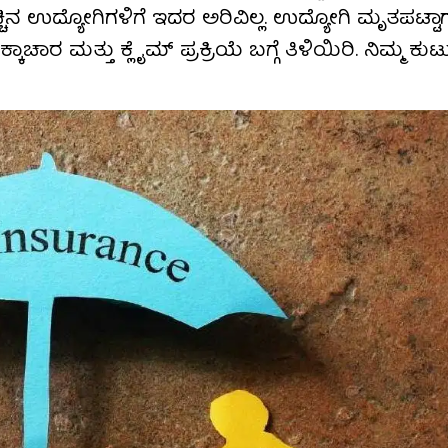
ಚ್ಚಿನ ಉದ್ಯೋಗಿಗಳಿಗೆ ಇದರ ಅರಿವಿಲ್ಲ. ಉದ್ಯೋಗಿ ಮೃತಪಟ್ಟ
ರ ಮತ್ತು ಕ್ಲೈಮ್ ಪ್ರಕ್ರಿಯೆ ಬಗ್ಗೆ ತಿಳಿಯಿರಿ. ನಿಮ್ಮ ಕ