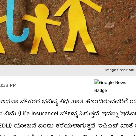
Image Credit sou
 3:38 PM
(EPF) ಅಥವಾ ನೌಕರರ ಭವಿಷ್ಯ ನಿಧಿ ಖಾತೆ ಹೊಂದಿರುವವರಿಗೆ
ವಿಮೆ (Life Insurance) ಸೌಲಭ್ಯ ಸಿಗುತ್ತದೆ. ಇದನ್ನು ‘ಇಡಿಎ
 – EDLI) ಯೋಜನೆ ಎಂದು ಕರೆಯಲಾಗುತ್ತದೆ. ಇಪಿಎಫ್ ಖಾತ