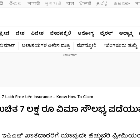
दी 
తెలుగు 
मराठी
ગુજરાતી
বাংলা
ਪੰਜਾਬੀ
தமிழ்
മലയാളം
मन
ಕ್ರೀಡೆ
ದೇಶ
ವಿದೇಶ
ಜೀವನಶೈಲಿ
ಆರೋಗ್ಯ
ವೈರಲ್​
ಅಧ್ಯಾತ್ಮ
ವಕುಮಾರ್​
ಜಲಾಶಯಗಳ ನೀರಿನ ಮಟ್ಟ
ವೆಬ್​ಸ್ಟೋರಿ
#ಬೆಂಗಳೂರು ಸುದ್ದಿ
 7 Lakh Free Life Insurance – Know How To Claim
ಉಚಿತ 7 ಲಕ್ಷ ರೂ ವಿಮಾ ಸೌಲಭ್ಯ ಪಡೆಯು
LI: ಇಪಿಎಫ್ ಖಾತೆದಾರರಿಗೆ ಯಾವುದೇ ಹೆಚ್ಚುವರಿ ಪ್ರೀಮಿಯಂ ಇ