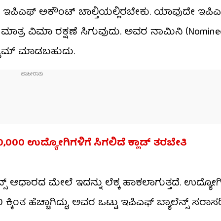
ಇಪಿಎಫ್ ಅಕೌಂಟ್ ಚಾಲ್ತಿಯಲ್ಲಿರಬೇಕು. ಯಾವುದೇ ಇಪಿಎ
 ಮಾತ್ರ ವಿಮಾ ರಕ್ಷಣೆ ಸಿಗುವುದು. ಅವರ ನಾಮಿನಿ (Nomin
ಲೈಮ್ ಮಾಡಬಹುದು.
000 ಉದ್ಯೋಗಿಗಳಿಗೆ ಸಿಗಲಿದೆ ಕ್ಲಾಡ್ ತರಬೇತಿ
ೆನ್ಸ್ ಆಧಾರದ ಮೇಲೆ ಇದನ್ನು ಲೆಕ್ಕ ಹಾಕಲಾಗುತ್ತದೆ. ಉದ
ಕಿಂತ ಹೆಚ್ಚಾಗಿದ್ದು, ಅವರ ಒಟ್ಟು ಇಪಿಎಫ್ ಬ್ಯಾಲೆನ್ಸ್ ಸರಾಸರಿ