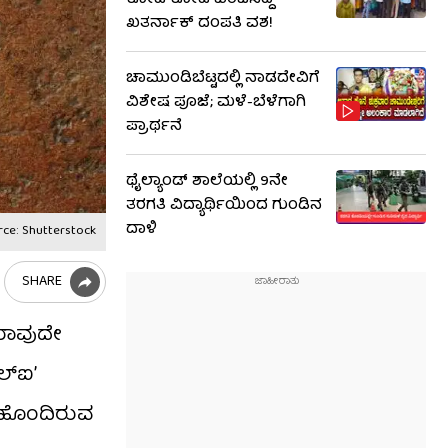
ಕೋಟಿ ಕೋಟಿ ವಂಚಿಸಿದ್ದ
ಖತರ್ನಾಕ್ ದಂಪತಿ ವಶ!
ಚಾಮುಂಡಿಬೆಟ್ಟದಲ್ಲಿ ನಾಡದೇವಿಗೆ
ವಿಶೇಷ ಪೂಜೆ; ಮಳೆ-ಬೆಳೆಗಾಗಿ
ಪ್ರಾರ್ಥನೆ
ಥೈಲ್ಯಾಂಡ್ ಶಾಲೆಯಲ್ಲಿ 9ನೇ
ತರಗತಿ ವಿದ್ಯಾರ್ಥಿಯಿಂದ ಗುಂಡಿನ
ದಾಳಿ
rce: Shutterstock
SHARE
 ಯಾವುದೇ
ಲ್‌ಐ’
ೆ ಹೊಂದಿರುವ