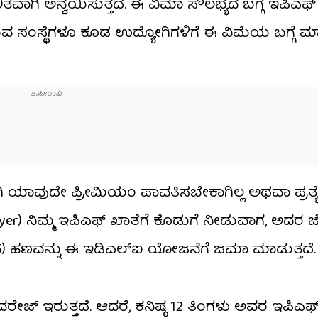
ತವಾಗಿ ಅನ್ವಯಿಸುತ್ತದೆ. ಈ ವಿಮಾ ಸೌಲಭ್ಯದ ಬಗ್ಗೆ ಇಪಿಎಫ್
ಮಾಡುವ ಸಂಸ್ಥೆಗಳೂ ಕೂಡ ಉದ್ಯೋಗಿಗಳಿಗೆ ಈ ವಿಮೆಯ ಬಗ್ಗೆ 
ಿ ಯಾವುದೇ ಪ್ರೀಮಿಯಂ ಪಾವತಿಸಬೇಕಾಗಿಲ್ಲ ಅಥವಾ ಪ್ರತ್
er) ನಿಮ್ಮ ಇಪಿಎಫ್ ಖಾತೆಗೆ ಕೊಡುಗೆ ನೀಡುವಾಗ, ಅದರ ಜ
75) ಹಣವನ್ನು ಈ ಇಡಿಎಲ್‌ಐ ಯೋಜನೆಗೆ ಜಮಾ ಮಾಡುತ್ತದೆ.
ವರೇಜ್ ಇರುತ್ತದೆ. ಆದರೆ, ಕನಿಷ್ಠ 12 ತಿಂಗಳು ಅವರ ಇಪಿಎ