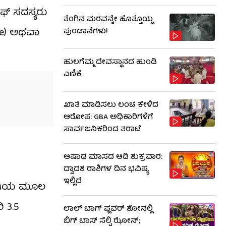
ಫ್ ಸದಸ್ಯರು
ತೆಂಗಿನ ಮರವನ್ನೇ ಹೊತ್ತೊಯ್ದ
ee) ಅಥವಾ
ಪುಂಡಾನೆಗಳು!
ಹುಲಗೆಮ್ಮ ದೇವಸ್ಥಾನದ ಹುಂಡಿ
ಎಣಿಕೆ
ಖಾತೆ ಮಾಡಿಸಲು ಲಂಚ ಕೇಳಿದ
ಆರೋಪ: GBA ಅಧಿಕಾರಿಗಳಿಗೆ
ಸಾರ್ವಜನಿಕರಿಂದ ತರಾಟೆ
ಆಷಾಢ ಮಾಸದ ಆಡಿ ಶುಕ್ರವಾರ:
ದ್ವಾದಶ ರಾಶಿಗಳ ದಿನ ಭವಿಷ್ಯ
ಇಲ್ಲಿದೆ
್ಯೋಗಿಯ ಮೂಲ
 ₹3.5
ಲಾಲ್ ಬಾಗ್ ಫ್ಲವರ್ ಶೋನಲ್ಲಿ
ಬಿಗ್ ಬಾಸ್ ಸೆಲ್ಫಿ ಝೋನ್;