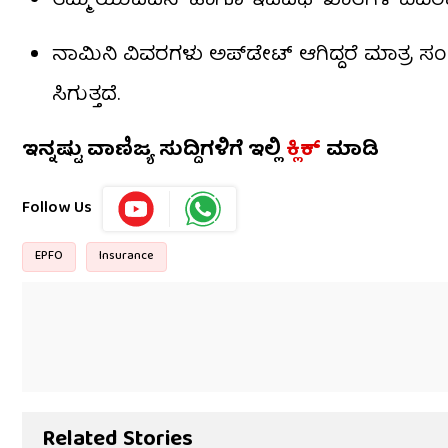
ತಮ್ಮ ಯುಎಎನ್ ಹಾಗೂ ಇಪಿಎಫ್ ಖಾತೆಗಳ ವಿವರವನ
ನಾಮಿನಿ ವಿವರಗಳು ಅಪ್‌ಡೇಟ್ ಆಗಿದ್ದರೆ ಮಾತ್ರ 
ಸಿಗುತ್ತದೆ.
ಇನ್ನಷ್ಟು ವಾಣಿಜ್ಯ ಸುದ್ದಿಗಳಿಗೆ ಇಲ್ಲಿ
ಕ್ಲಿಕ್
ಮಾಡಿ
Follow Us
EPFO
Insurance
Related Stories