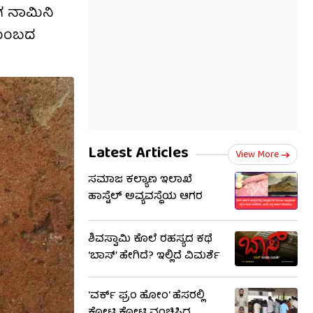
ಾಗ ನಾಮಿನಿ
ುಟುಂಬದ
Latest Articles
View More
ಸಮಾಜ ಕಲ್ಯಾಣ ಇಲಾಖೆ
ಹಾಸ್ಟೆಲ್ ಅವ್ಯವಸ್ಥೆಯ ಆಗರ
ಶಿವಸ್ವಾಮಿ ಕೊಲೆ ರಹಸ್ಯದ ಕಥೆ
‘ಬಾಸ್’ ಹೇಗಿದೆ? ಇಲ್ಲಿದೆ ವಿಮರ್ಶೆ
'ವರ್ಕ್ ಫ್ರಂ ಹೋಂ' ಹೆಸರಲ್ಲಿ