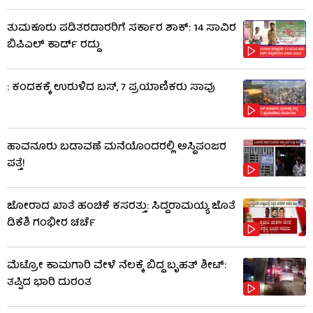
ತುಮಕೂರು ಪಡಿತರದಾರರಿಗೆ ಸರ್ಕಾರ ಶಾಕ್: 14 ಸಾವಿರ
ಬಿಪಿಎಲ್ ಕಾರ್ಡ್ ರದ್ದು
: ಕಂದಕಕ್ಕೆ ಉರುಳಿದ ಬಸ್, 7 ಪ್ರಯಾಣಿಕರು ಸಾವು
ಹಾವನೂರು ಬಡಾವಣೆ ಮನೆಯೊಂದರಲ್ಲಿ ಅಸ್ಥಿಪಂಜರ
ಪತ್ತೆ!
ಜೋರಾದ ಖಾತೆ ಹಂಚಿಕೆ ಕಸರತ್ತು: ಸಿದ್ದರಾಮಯ್ಯ ಜೊತೆ
ಡಿಕೆಶಿ ಗಂಭೀರ ಚರ್ಚೆ
ಮೆಟ್ರೋ ಕಾಮಗಾರಿ ವೇಳೆ ನೆಲಕ್ಕೆ ಬಿದ್ದ ಬೃಹತ್ ಶೀಟ್:
ತಪ್ಪಿದ ಭಾರಿ ದುರಂತ