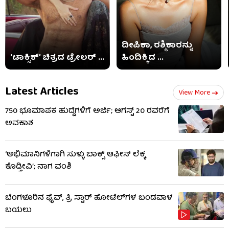
ದೀಪಿಕಾ, ರಶ್ಮಿಕಾರನ್ನು
‘ಟಾಕ್ಸಿಕ್’ ಚಿತ್ರದ ಟ್ರೇಲರ್ ...
ಹಿಂದಿಕ್ಕಿದ ...
Latest Articles
View More
750 ಭೂಮಾಪಕ ಹುದ್ದೆಗಳಿಗೆ ಅರ್ಜಿ; ಆಗಸ್ಟ್ 20 ರವರೆಗೆ
ಅವಕಾಶ
‘ಅಭಿಮಾನಿಗಳಿಗಾಗಿ ಸುಳ್ಳು ಬಾಕ್ಸ್​ ಆಫೀಸ್​ ಲೆಕ್ಕ
ಕೊಡ್ತೀವಿ’; ನಾಗ ವಂಶಿ
ಬೆಂಗಳೂರಿನ ಫೈವ್, ತ್ರಿ ಸ್ಟಾರ್​​​​ ಹೋಟೆಲ್​​​​ಗಳ ಬಂಡವಾಳ
ಬಯಲು