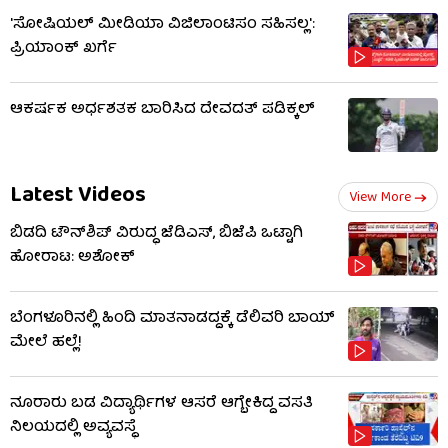
'ಸೋಷಿಯಲ್ ಮೀಡಿಯಾ ವಿಜಿಲಾಂಟಿಸಂ ಸಹಿಸಲ್ಲ':
ಪ್ರಿಯಾಂಕ್ ಖರ್ಗೆ
ಆಕರ್ಷಕ ಅರ್ಧಶತಕ ಬಾರಿಸಿದ ದೇವದತ್ ಪಡಿಕ್ಕಲ್
Latest Videos
View More
ಬಿಡದಿ ಟೌನ್​ಶಿಪ್ ವಿರುದ್ಧ ಜೆಡಿಎಸ್, ಬಿಜೆಪಿ ಒಟ್ಟಾಗಿ
ಹೋರಾಟ: ಅಶೋಕ್
ಬೆಂಗಳೂರಿನಲ್ಲಿ ಹಿಂದಿ ಮಾತನಾಡದ್ದಕ್ಕೆ ಡೆಲಿವರಿ ಬಾಯ್
ಮೇಲೆ ಹಲ್ಲೆ!
ನೂರಾರು ಬಡ ವಿದ್ಯಾರ್ಥಿಗಳ ಆಸರೆ ಆಗ್ಬೇಕಿದ್ದ ವಸತಿ
ನಿಲಯದಲ್ಲಿ ಅವ್ಯವಸ್ಥೆ