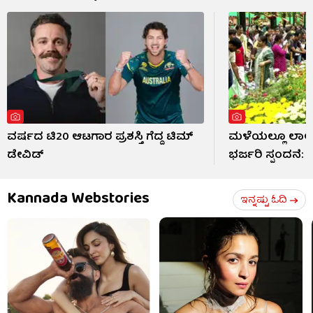
ವರ್ಷದ ಟಿ20 ಆಟಗಾರ ಪ್ರಶಸ್ತಿ ಗೆದ್ದ ಟಿಮ್
ಮಳೆಯಲ್ಲೂ ಲಾಲ್
ಡೇವಿಡ್
ಭರ್ಜರಿ ಸ್ಪಂದನೆ:
Kannada Webstories
ಇನ್ನಷ್ಟು ಓದಿ