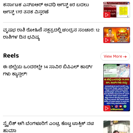
ಕರ್ನಾಟಕ ಎಸ್‌ಐಆರ್ ಅವಧಿ ಆಗಸ್ಟ್ 8ರ ಬದಲು
ಆಗಸ್ಟ್ 17ರ ತನಕ ವಿಸ್ತರಣೆ
ವೃಷಭ ರಾಶಿ ರೋಹಿಣಿ ನಕ್ಷತ್ರದಲ್ಲಿ ಚಂದ್ರನ ಸಂಚಾರ: 12
ರಾಶಿಗಳ ದಿನ ಭವಿಷ್ಯ
Reels
View More
ಈ ಜಿಲ್ಲೆಯ ಒಂದರಲ್ಲೇ 14 ಸಾವಿರ ಬಿಪಿಎಲ್​ ಕಾರ್ಡ್​
ಗಳು ಕ್ಯಾನ್ಸಲ್!
ಸ್ಟೈಲಿಶ್ ಆಗಿ ಬೆಂಗಳೂರಿಗೆ ಎಂಟ್ರಿ ಕೊಟ್ಟ ಟಾಕ್ಸಿಕ್ ನಟಿ
ಹುಮಾ