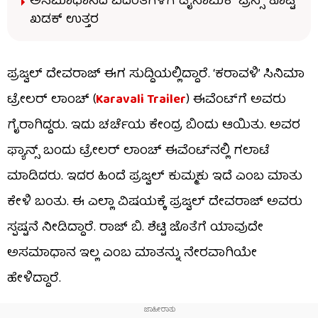
ಅಸಮಾಧಾನದ ವದಂತಿಗಳಿಗೆ ಡೈನಾಮಿಕ್ ಪ್ರಿನ್ಸ್ ಕೊಟ್ಟ
ಖಡಕ್ ಉತ್ತರ
ಪ್ರಜ್ವಲ್ ದೇವರಾಜ್ ಈಗ ಸುದ್ದಿಯಲ್ಲಿದ್ದಾರೆ. ‘ಕರಾವಳಿ’ ಸಿನಿಮಾ
ಟ್ರೇಲರ್ ಲಾಂಚ್ (
Karavali Trailer
) ಈವೆಂಟ್​​ಗೆ ಅವರು
ಗೈರಾಗಿದ್ದರು. ಇದು ಚರ್ಚೆಯ ಕೇಂದ್ರ ಬಿಂದು ಆಯಿತು. ಅವರ
ಫ್ಯಾನ್ಸ್ ಬಂದು ಟ್ರೇಲರ್ ಲಾಂಚ್ ಈವೆಂಟ್​ನಲ್ಲಿ ಗಲಾಟೆ
ಮಾಡಿದರು. ಇದರ ಹಿಂದೆ ಪ್ರಜ್ವಲ್ ಕುಮ್ಮಕು ಇದೆ ಎಂಬ ಮಾತು
ಕೇಳಿ ಬಂತು. ಈ ಎಲ್ಲಾ ವಿಷಯಕ್ಕೆ ಪ್ರಜ್ವಲ್ ದೇವರಾಜ್ ಅವರು
ಸ್ಪಷ್ಟನೆ ನೀಡಿದ್ದಾರೆ. ರಾಜ್ ಬಿ. ಶೆಟ್ಟಿ ಜೊತೆಗೆ ಯಾವುದೇ
ಅಸಮಾಧಾನ ಇಲ್ಲ ಎಂಬ ಮಾತನ್ನು ನೇರವಾಗಿಯೇ
ಹೇಳಿದ್ದಾರೆ.