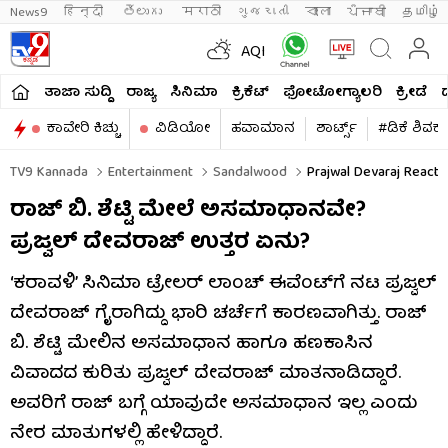
News9
हिन्दी 
తెలుగు 
मराठी
ગુજરાતી
বাংলা
ਪੰਜਾਬੀ
தமிழ்
AQI
ತಾಜಾ ಸುದ್ದಿ
ರಾಜ್ಯ
ಸಿನಿಮಾ
ಕ್ರಿಕೆಟ್​
ಫೋಟೋಗ್ಯಾಲರಿ
ಕ್ರೀಡೆ
ಕಾವೇರಿ ಕಿಚ್ಚು
ವಿಡಿಯೋ
ಹವಾಮಾನ
ಶಾರ್ಟ್ಸ್​
#ಡಿಕೆ ಶಿವಕ
TV9 Kannada
Entertainment
Sandalwood
Prajwal Devaraj Reacts 
ರಾಜ್​ ಬಿ. ಶೆಟ್ಟಿ ಮೇಲೆ ಅಸಮಾಧಾನವೇ?
ಪ್ರಜ್ವಲ್ ದೇವರಾಜ್ ಉತ್ತರ ಏನು?
‘ಕರಾವಳಿ’ ಸಿನಿಮಾ ಟ್ರೇಲರ್ ಲಾಂಚ್ ಈವೆಂಟ್‌ಗೆ ನಟ ಪ್ರಜ್ವಲ್
ದೇವರಾಜ್ ಗೈರಾಗಿದ್ದು ಭಾರಿ ಚರ್ಚೆಗೆ ಕಾರಣವಾಗಿತ್ತು. ರಾಜ್
ಬಿ. ಶೆಟ್ಟಿ ಮೇಲಿನ ಅಸಮಾಧಾನ ಹಾಗೂ ಹಣಕಾಸಿನ
ವಿವಾದದ ಕುರಿತು ಪ್ರಜ್ವಲ್ ದೇವರಾಜ್ ಮಾತನಾಡಿದ್ದಾರೆ.
ಅವರಿಗೆ ರಾಜ್ ಬಗ್ಗೆ ಯಾವುದೇ ಅಸಮಾಧಾನ ಇಲ್ಲ ಎಂದು
ನೇರ ಮಾತುಗಳಲ್ಲಿ ಹೇಳಿದ್ದಾರೆ.