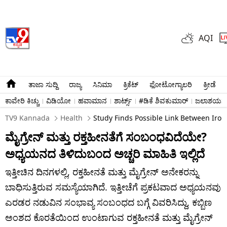
AQI
ತಾಜಾ ಸುದ್ದಿ
ರಾಜ್ಯ
ಸಿನಿಮಾ
ಕ್ರಿಕೆಟ್​
ಫೋಟೋಗ್ಯಾಲರಿ
ಕ್ರೀಡೆ
ಕಾವೇರಿ ಕಿಚ್ಚು
ವಿಡಿಯೋ
ಹವಾಮಾನ
ಶಾರ್ಟ್ಸ್​
#ಡಿಕೆ ಶಿವಕುಮಾರ್​
ಜಲಾಶಯಗಳ 
TV9 Kannada
Health
Study Finds Possible Link Between Iro
ಮೈಗ್ರೇನ್ ಮತ್ತು ರಕ್ತಹೀನತೆಗೆ ಸಂಬಂಧವಿದೆಯೇ?
ಅಧ್ಯಯನದ ತಿಳಿದುಬಂದ ಅಚ್ಚರಿ ಮಾಹಿತಿ ಇಲ್ಲಿದೆ
ಇತ್ತೀಚಿನ ದಿನಗಳಲ್ಲಿ, ರಕ್ತಹೀನತೆ ಮತ್ತು ಮೈಗ್ರೇನ್ ಅನೇಕರನ್ನು
ಬಾಧಿಸುತ್ತಿರುವ ಸಮಸ್ಯೆಯಾಗಿದೆ. ಇತ್ತೀಚೆಗೆ ಪ್ರಕಟವಾದ ಅಧ್ಯಯನವು
ಎರಡರ ನಡುವಿನ ಸಂಭಾವ್ಯ ಸಂಬಂಧದ ಬಗ್ಗೆ ವಿವರಿಸಿದ್ದು, ಕಬ್ಬಿಣ
ಅಂಶದ ಕೊರತೆಯಿಂದ ಉಂಟಾಗುವ ರಕ್ತಹೀನತೆ ಮತ್ತು ಮೈಗ್ರೇನ್