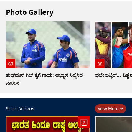
Photo Gallery
ಶುಭ್​ಮನ್ ಗಿಲ್ ಕೈಗೆ ಗಾಯ; ಅಭ್ಯಾಸ ನಿಲ್ಲಿಸಿದ
ಭಲೇ ಬಟ್ಲರ್... ವಿ
ನಾಯಕ
Short Videos
View More