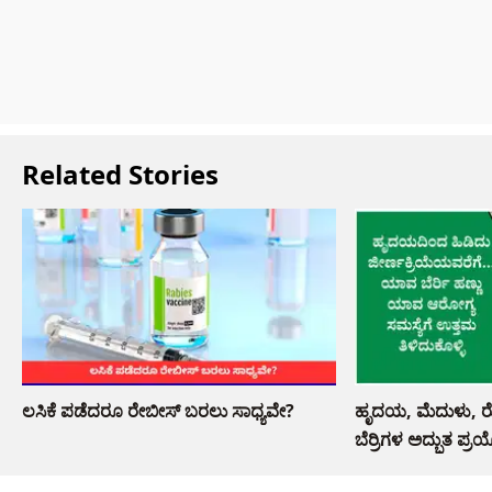
Related Stories
ಲಸಿಕೆ ಪಡೆದರೂ ರೇಬೀಸ್ ಬರಲು ಸಾಧ್ಯವೇ?
ಹೃದಯ, ಮೆದುಳು, ರ
ಬೆರ್ರಿಗಳ ಅದ್ಭುತ ಪ