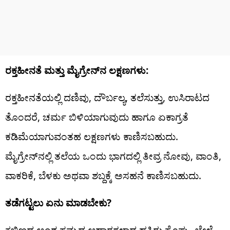
ರಕ್ತಹೀನತೆ ಮತ್ತು ಮೈಗ್ರೇನ್‌ನ ಲಕ್ಷಣಗಳು:
ರಕ್ತಹೀನತೆಯಲ್ಲಿ ದಣಿವು, ದೌರ್ಬಲ್ಯ, ತಲೆಸುತ್ತು, ಉಸಿರಾಟದ
ತೊಂದರೆ, ಚರ್ಮ ಬಿಳಿಯಾಗುವುದು ಹಾಗೂ ಏಕಾಗ್ರತೆ
ಕಡಿಮೆಯಾಗುವಂತಹ ಲಕ್ಷಣಗಳು ಕಾಣಿಸಬಹುದು.
ಮೈಗ್ರೇನ್‌ನಲ್ಲಿ ತಲೆಯ ಒಂದು ಭಾಗದಲ್ಲಿ ತೀವ್ರ ನೋವು, ವಾಂತಿ,
ವಾಕರಿಕೆ, ಬೆಳಕು ಅಥವಾ ಶಬ್ದಕ್ಕೆ ಅಸಹನೆ ಕಾಣಿಸಬಹುದು.
ತಡೆಗಟ್ಟಲು ಏನು ಮಾಡಬೇಕು?