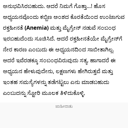
ಅನುಭವಿಸಿರಬಹುದು. ಆದರೆ ನಿಮಗೆ ಗೊತ್ತಾ…! ಹೊಸ
ಅಧ್ಯಯನವೊಂದು ಕಬ್ಬಿಣ ಅಂಶದ ಕೊರತೆಯಿಂದ ಉಂಟಾಗುವ
ರಕ್ತಹೀನತೆ
(Anemia)
ಮತ್ತು ಮೈಗ್ರೇನ್ ನಡುವೆ ಸಂಬಂಧ
ಇರಬಹುದೆಂದು ಸೂಚಿಸಿದೆ. ಆದರೆ ರಕ್ತಹೀನತೆಯೇ ಮೈಗ್ರೇನ್‌ಗೆ
ನೇರ ಕಾರಣ ಎಂಬುದು ಈ ಅಧ್ಯಯನದಿಂದ ಸಾಬೀತಾಗಿಲ್ಲ.
ಆದರೆ ಇವೆರಡಕ್ಕೂ ಸಂಬಂಧವಿರುವುದು ಸತ್ಯ. ಹಾಗಾದರೆ ಈ
ಅಧ್ಯಯನ ಹೇಳುವುದೇನು, ಲಕ್ಷಣಗಳು ಹೇಗಿರುತ್ತವೆ ಮತ್ತು
ಇಂತಹ ಸಮಸ್ಯೆಗಳನ್ನು ತಡೆಗಟ್ಟಲು ಏನು ಮಾಡಬಹುದು
ಎಂಬುದನ್ನು ಸ್ಟೋರಿ ಮೂಲಕ ತಿಳಿದುಕೊಳ್ಳಿ.