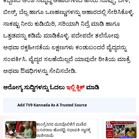
ಕಬ್ಬಿಣದ ಅಂಶ ಸಮೃದ್ಧ ಆಹಾರಗಳಾದ ಹಸಿರು ಸೊಪ್ಪು, ಬೇಳೆ,
ಬೀನ್ಸ್, ಬೆಲ್ಲ ಹಾಗೂ ಒಣಹಣ್ಣುಗಳನ್ನು ಆಹಾರದಲ್ಲಿ ಸೇರಿಸಿಕೊಳ್ಳಿ.
ಸಾಕಷ್ಟು ನೀರು ಕುಡಿಯಿರಿ, ಸರಿಯಾಗಿ ನಿದ್ರೆ ಮಾಡಿ ಹಾಗೂ
ಒತ್ತಡವನ್ನು ಕಡಿಮೆ ಮಾಡಿಕೊಳ್ಳಿ. ಪದೇಪದೇ ತಲೆನೋವು
ಅಥವಾ ರಕ್ತಹೀನತೆಯ ಲಕ್ಷಣಗಳು ಕಂಡುಬಂದರೆ ವೈದ್ಯರನ್ನು
ಸಂಪರ್ಕಿಸಿ. ವೈದ್ಯರ ಸಲಹೆಯಿಲ್ಲದೆ ಯಾವುದೇ ರೀತಿಯ ಮಾತ್ರೆ
ಅಥವಾ ಔಷಧಿಗಳನ್ನು ಸೇವಿಸಬೇಡಿ.
ಆರೋಗ್ಯ ಸುದ್ದಿಗಳನ್ನು ಓದಲು
ಇಲ್ಲಿ ಕ್ಲಿಕ್
ಮಾಡಿ
Add TV9 Kannada As A Trusted Source
ಕಾಂಗ್ರೆಸಿಗರ ಮನವೊಲಿಕೆಗೆ ಮಣಿದ
ಆ
ಬಸವರಾಜ ಹೊರಟ್ಟಿ: ಸಭಾಪತಿ ಸ್ಥಾನಕ್ಕೆ
ನ
ರಾಜೀನಾಮೆ
ಬ