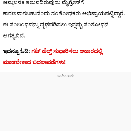
ಆಮ್ಲಜನಕ ತಲುಪದಿರುವುದು ಮೈಗ್ರೇನ್‌ಗೆ
ಕಾರಣವಾಗಬಹುದೆಂದು ಸಂಶೋಧಕರು ಅಭಿಪ್ರಾಯಪಟ್ಟಿದ್ದಾರೆ.
ಈ ಸಂಬಂಧವನ್ನು ದೃಢಪಡಿಸಲು ಇನ್ನಷ್ಟು ಸಂಶೋಧನೆ
ಅಗತ್ಯವಿದೆ.
ಇದನ್ನೂ ಓದಿ:
ಗಟ್ ಹೆಲ್ತ್ ಸುಧಾರಿಸಲು ಆಹಾರದಲ್ಲಿ
ಮಾಡಬೇಕಾದ ಬದಲಾವಣೆಗಳು!