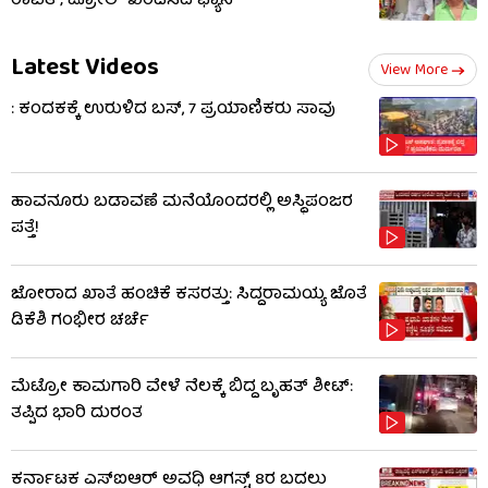
ರಾವತ್; ಟ್ರೋಲ್ ಖಂಡಿಸಿದ ಫ್ಯಾನ್
Latest Videos
View More
: ಕಂದಕಕ್ಕೆ ಉರುಳಿದ ಬಸ್, 7 ಪ್ರಯಾಣಿಕರು ಸಾವು
ಹಾವನೂರು ಬಡಾವಣೆ ಮನೆಯೊಂದರಲ್ಲಿ ಅಸ್ಥಿಪಂಜರ
ಪತ್ತೆ!
ಜೋರಾದ ಖಾತೆ ಹಂಚಿಕೆ ಕಸರತ್ತು: ಸಿದ್ದರಾಮಯ್ಯ ಜೊತೆ
ಡಿಕೆಶಿ ಗಂಭೀರ ಚರ್ಚೆ
ಮೆಟ್ರೋ ಕಾಮಗಾರಿ ವೇಳೆ ನೆಲಕ್ಕೆ ಬಿದ್ದ ಬೃಹತ್ ಶೀಟ್:
ತಪ್ಪಿದ ಭಾರಿ ದುರಂತ
ಕರ್ನಾಟಕ ಎಸ್‌ಐಆರ್ ಅವಧಿ ಆಗಸ್ಟ್ 8ರ ಬದಲು