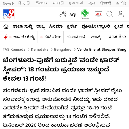
News9
हिन्दी 
తెలుగు 
मराठी
ગુજરાતી
বাংলা
ਪੰਜਾਬੀ
தமிழ்
AQI
ತಾಜಾ ಸುದ್ದಿ
ರಾಜ್ಯ
ಸಿನಿಮಾ
ಕ್ರಿಕೆಟ್​
ಫೋಟೋಗ್ಯಾಲರಿ
ಕ್ರೀಡೆ
ಕಾವೇರಿ ಕಿಚ್ಚು
ವಿಡಿಯೋ
ಹವಾಮಾನ
ಶಾರ್ಟ್ಸ್​
#ಡಿಕೆ ಶಿವಕ
TV9 Kannada
Karnataka
Bengaluru
Vande Bharat Sleeper: Bengal
ಬೆಂಗಳೂರು-ಪುಣೆಗೆ ಬರುತ್ತಿದೆ ‘ವಂದೇ ಭಾರತ್
ಸ್ಲೀಪರ್’: 18 ಗಂಟೆಯ ಪ್ರಯಾಣ ಇನ್ಮುಂದೆ
ಕೇವಲ 13 ಗಂಟೆ!
ಬೆಂಗಳೂರು-ಪುಣೆ ನಡುವಿನ ವಂದೇ ಭಾರತ್ ಸ್ಲೀಪರ್ ರೈಲು
ಸಂಚಾರಕ್ಕೆ ಕೇಂದ್ರ ಅನುಮೋದನೆ ನೀಡಿದ್ದು, ಇದು ದೇಶದ
ಎರಡನೇ ಸ್ಲೀಪರ್ ಸೇವೆಯಾಗಿದೆ. ಪ್ರಸ್ತುತ 18-19 ಗಂಟೆ
ತೆಗೆದುಕೊಳ್ಳುವ ಪ್ರಯಾಣವನ್ನು 13 ಗಂಟೆಗೆ ಇಳಿಸಲಿದೆ.
ಡಿಸೆಂಬರ್ 2026 ರಿಂದ ಕಾರ್ಯಾಚರಣೆ ಆರಂಭಿಸುವ