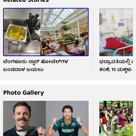
Related Stories
ಬೆಂಗಳೂರು ಸ್ಟಾರ್ ಹೋಟೆಲ್‌ಗಳ
ಭದ್ರಾವತಿಯಲ್ಲಿ 
ಬಂಡವಾಳ ಬಯಲು
ಶಂಕೆ; 15 ಮಕ್ಕಳು ಆ
Photo Gallery