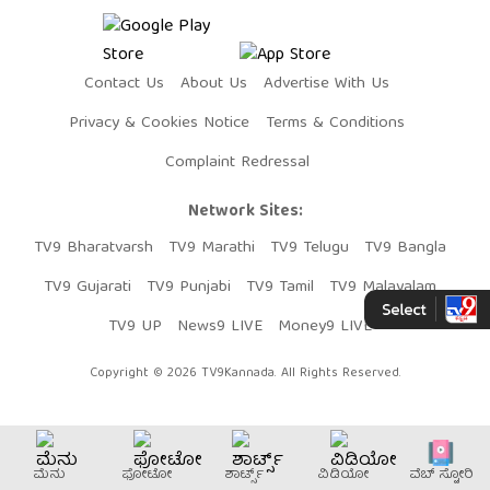
Contact Us
About Us
Advertise With Us
Privacy & Cookies Notice
Terms & Conditions
Complaint Redressal
Network Sites:
TV9 Bharatvarsh
TV9 Marathi
TV9 Telugu
TV9 Bangla
TV9 Gujarati
TV9 Punjabi
TV9 Tamil
TV9 Malayalam
TV9 UP
News9 LIVE
Money9 LIVE
Copyright © 2026 TV9Kannada. All Rights Reserved.
ಮೆನು
ಫೋಟೋ
ಶಾರ್ಟ್ಸ್
ವಿಡಿಯೋ
ವೆಬ್​ ಸ್ಟೋರಿ