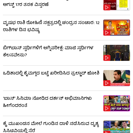
ಆಗಸ್ಟ್ 17ರ ತನಕ ವಿಸ್ತರಣೆ
ವೃಷಭ ರಾಶಿ ರೋಹಿಣಿ ನಕ್ಷತ್ರದಲ್ಲಿ ಚಂದ್ರನ ಸಂಚಾರ: 12
ರಾಶಿಗಳ ದಿನ ಭವಿಷ್ಯ
ಬಿಗ್​​ಬಾಸ್​ ಸ್ಪರ್ಧಿಗಳಿಗೆ ಅಗ್ನಿಪರೀಕ್ಷೆ: ಮಾಜಿ ​​ಸ್ಪರ್ಧಿಗಳ
ಕೆಲಸವೇನು?
ಒಡಿಶಾದಲ್ಲಿ ಕೈಮಗ್ಗದ ಬಟ್ಟೆ ಖರೀದಿಸಿದ ಪ್ರಲ್ಹಾದ್ ಜೋಶಿ
‘ಬಾಸ್’ ಸಿನಿಮಾ ನೋಡಿದ ದರ್ಶನ್ ಅಭಿಮಾನಿಗಳು
ಹೀಗೆಂದರಂತೆ
ಕೈ ಮುಖಂಡನ ಮೇಲೆ ಗುಂಡಿನ ದಾಳಿ ನಡೆಸಿರುವ ದೃಶ್ಯ
ಸಿಸಿಟಿವಿಯಲ್ಲಿ ಸೆರೆ