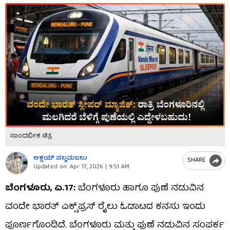
ಸಾಂದರ್ಭಿಕ ಚಿತ್ರ
ಅಕ್ಷಯ್​ ಪಲ್ಲಮಜಲು​​
SHARE
Updated on:
Apr 17, 2026 | 9:51 AM
ಬೆಂಗಳೂರು, ಏ.17:
ಬೆಂಗಳೂರು ಹಾಗೂ ಪುಣೆ ನಡುವಿನ
ವಂದೇ ಭಾರತ್​​ ಎಕ್ಸ್​​ಪ್ರಸ್ ರೈಲು ಓಡಾಟದ ಕನಸು ಇಂದು
ಪೂರ್ಣಗೊಂಡಿದೆ. ಬೆಂಗಳೂರು ಮತ್ತು ಪುಣೆ ನಡುವಿನ ಸಂಪರ್ಕ