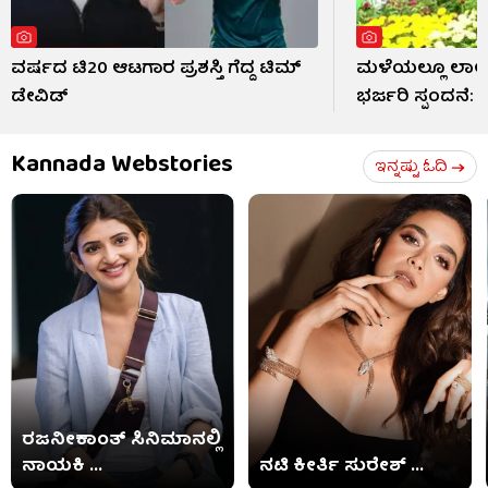
ವರ್ಷದ ಟಿ20 ಆಟಗಾರ ಪ್ರಶಸ್ತಿ ಗೆದ್ದ ಟಿಮ್
ಮಳೆಯಲ್ಲೂ ಲಾಲ್
ಡೇವಿಡ್
ಭರ್ಜರಿ ಸ್ಪಂದನೆ:
Kannada Webstories
ಇನ್ನಷ್ಟು ಓದಿ
ರಜನೀಕಾಂತ್ ಸಿನಿಮಾನಲ್ಲಿ
ನಾಯಕಿ ...
ನಟಿ ಕೀರ್ತಿ ಸುರೇಶ್ ...