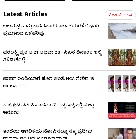
Latest Articles
View More
ಆಲಮಟ್ಟಿ ಮತ್ತು ಬಸವಸಾಗರ ಜಲಾಶಯಗಳಿಗೆ ಭಾರಿ
ಪ್ರಮಾಣದ ಒಳಹರಿವು
ವರಲಕ್ಷ್ಮಿ ವ್ರತ ಆ 21 ಅಥವಾ 28? ನಿಖರ ದಿನಾಂಕ ಇಲ್ಲಿ
ತಿಳಿದುಕೊಳ್ಳಿ
ಟೀಮ್ ಇಂಡಿಯಾಗೆ ಹೊಸ ಚಿಂತೆ: NCA ಸೇರಿದ 13
ಆಟಗಾರರು!
ಕುಚಿಪುಡಿ ನರ್ತಕಿ ಸಾಧನಾ ವಿರುದ್ಧ ಎಕ್ಸ್‌ನಲ್ಲಿ ಸುಳ್ಳು
ಆರೋಪ
ತಂದೆಯ ಅಗಲಿಕೆಯ ನೋವಿನಲ್ಲೂ ನಕ್ಕ ಪ್ರದೀಪ್