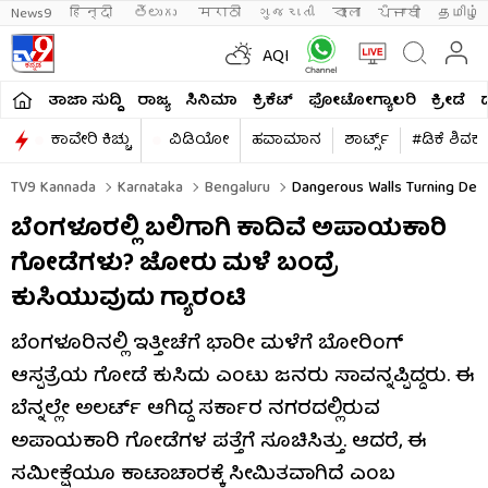
News9
हिन्दी 
తెలుగు 
मराठी
ગુજરાતી
বাংলা
ਪੰਜਾਬੀ
தமிழ்
AQI
ತಾಜಾ ಸುದ್ದಿ
ರಾಜ್ಯ
ಸಿನಿಮಾ
ಕ್ರಿಕೆಟ್​
ಫೋಟೋಗ್ಯಾಲರಿ
ಕ್ರೀಡೆ
ಕಾವೇರಿ ಕಿಚ್ಚು
ವಿಡಿಯೋ
ಹವಾಮಾನ
ಶಾರ್ಟ್ಸ್​
#ಡಿಕೆ ಶಿವಕ
TV9 Kannada
Karnataka
Bengaluru
Dangerous Walls Turning Deadl
ಬೆಂಗಳೂರಲ್ಲಿ ಬಲಿಗಾಗಿ ಕಾದಿವೆ ಅಪಾಯಕಾರಿ
ಗೋಡೆಗಳು? ಜೋರು ಮಳೆ ಬಂದ್ರೆ
ಕುಸಿಯುವುದು ಗ್ಯಾರಂಟಿ
ಬೆಂಗಳೂರಿನಲ್ಲಿ ಇತ್ತೀಚೆಗೆ ಭಾರೀ ಮಳೆಗೆ ಬೋರಿಂಗ್
ಆಸ್ಪತ್ರೆಯ ಗೋಡೆ ಕುಸಿದು ಎಂಟು ಜನರು ಸಾವನ್ನಪ್ಪಿದ್ದರು. ಈ
ಬೆನ್ನಲ್ಲೇ ಅಲರ್ಟ್ ಆಗಿದ್ದ ಸರ್ಕಾರ ನಗರದಲ್ಲಿರುವ
ಅಪಾಯಕಾರಿ ಗೋಡೆಗಳ ಪತ್ತೆಗೆ ಸೂಚಿಸಿತ್ತು. ಆದರೆ, ಈ
ಸಮೀಕ್ಷೆಯೂ ಕಾಟಾಚಾರಕ್ಕೆ ಸೀಮಿತವಾಗಿದೆ ಎಂಬ