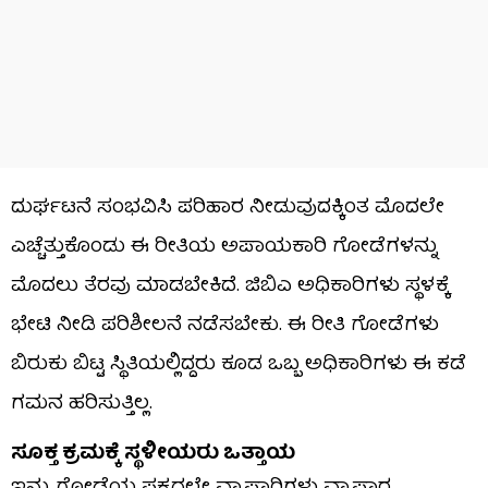
ದುರ್ಘಟನೆ ಸಂಭವಿಸಿ ಪರಿಹಾರ ನೀಡುವುದಕ್ಕಿಂತ ಮೊದಲೇ
ಎಚ್ಚೆತ್ತುಕೊಂಡು ಈ ರೀತಿಯ ಅಪಾಯಕಾರಿ ಗೋಡೆಗಳನ್ನು
ಮೊದಲು ತೆರವು ಮಾಡಬೇಕಿದೆ. ಜಿಬಿಎ ಅಧಿಕಾರಿಗಳು ಸ್ಥಳಕ್ಕೆ
ಭೇಟಿ ನೀಡಿ ಪರಿಶೀಲನೆ ನಡೆಸಬೇಕು. ಈ ರೀತಿ ಗೋಡೆಗಳು
ಬಿರುಕು ಬಿಟ್ಟ ಸ್ಥಿತಿಯಲ್ಲಿದ್ದರು ಕೂಡ ಒಬ್ಬ ಅಧಿಕಾರಿಗಳು ಈ ಕಡೆ
ಗಮನ ಹರಿಸುತ್ತಿಲ್ಲ.
ಸೂಕ್ತ ಕ್ರಮಕ್ಕೆ ಸ್ಥಳೀಯರು ಒತ್ತಾಯ