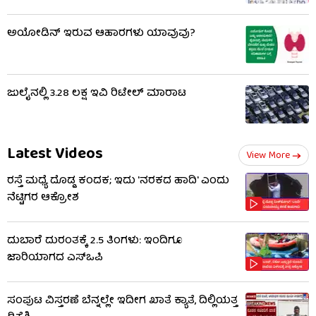
ಅಯೋಡಿನ್ ಇರುವ ಆಹಾರಗಳು ಯಾವುವು?
ಜುಲೈನಲ್ಲಿ 3.28 ಲಕ್ಷ ಇವಿ ರಿಟೇಲ್ ಮಾರಾಟ
Latest Videos
View More
ರಸ್ತೆ ಮಧ್ಯೆ ದೊಡ್ಡ ಕಂದಕ; ಇದು 'ನರಕದ ಹಾದಿ' ಎಂದು
ನೆಟ್ಟಿಗರ ಆಕ್ರೋಶ
ದುಬಾರೆ ದುರಂತಕ್ಕೆ 2.5 ತಿಂಗಳು: ಇಂದಿಗೂ
ಜಾರಿಯಾಗದ ಎಸ್‌ಒಪಿ
ಸಂಪುಟ ವಿಸ್ತರಣೆ ಬೆನ್ನಲ್ಲೇ ಇದೀಗ ಖಾತೆ ಕ್ಯಾತೆ, ದಿಲ್ಲಿಯತ್ತ