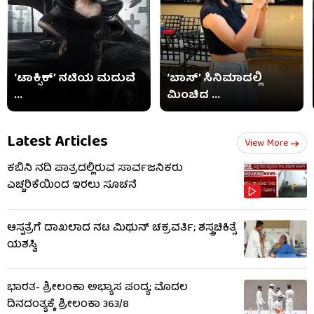
‘ಟಾಕ್ಸಿಕ್’ ನಟಿಯ ಮದುವೆ
‘ಬಾಸ್’ ಸಿನಿಮಾದಲ್ಲಿ
...
ಮಿಂಚಿದ ...
Latest Articles
View More
ಕಬಿನಿ ನದಿ ಪಾತ್ರದಲ್ಲಿರುವ ಸಾರ್ವಜನಿಕರು
ಎಚ್ಚರಿಕೆಯಿಂದ ಇರಲು ಸೂಚನೆ
ಆಸ್ಪತ್ರೆಗೆ ದಾಖಲಾದ ನಟ ಮಿಥುನ್ ಚಕ್ರವರ್ತಿ; ಶಸ್ತ್ರಚಿಕಿತ್ಸೆ
ಯಶಸ್ವಿ
ಭಾರತ- ಶ್ರೀಲಂಕಾ ಅಭ್ಯಾಸ ಪಂದ್ಯ; ಮೊದಲ
ದಿನದಂತ್ಯಕ್ಕೆ ಶ್ರೀಲಂಕಾ 363/8