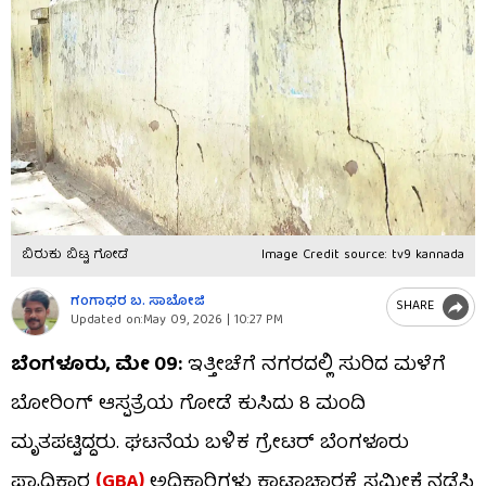
ಬಿರುಕು ಬಿಟ್ಟ ಗೋಡೆ
Image Credit source: tv9 kannada
ಗಂಗಾಧರ​ ಬ. ಸಾಬೋಜಿ
SHARE
Updated on:
May 09, 2026 | 10:27 PM
ಬೆಂಗಳೂರು, ಮೇ 09:
ಇತ್ತೀಚೆಗೆ ನಗರದಲ್ಲಿ ಸುರಿದ ಮಳೆಗೆ
ಬೋರಿಂಗ್ ಆಸ್ಪತ್ರೆಯ ಗೋಡೆ ಕುಸಿದು 8 ಮಂದಿ
ಮೃತಪಟ್ಟಿದ್ದರು. ಘಟನೆಯ ಬಳಿಕ ಗ್ರೇಟರ್ ಬೆಂಗಳೂರು
ಪ್ರಾಧಿಕಾರ
(GBA)
ಅಧಿಕಾರಿಗಳು ಕಾಟಾಚಾರಕ್ಕೆ ಸಮೀಕ್ಷೆ ನಡೆಸಿ