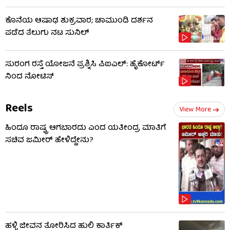
ಕೊನೆಯ ಆಷಾಢ ಶುಕ್ರವಾರ; ಚಾಮುಂಡಿ ದರ್ಶನ
ಪಡೆದ ತೆಲುಗು ನಟ ಸುನಿಲ್
ಸುರಂಗ ರಸ್ತೆ ಯೋಜನೆ ಪ್ರಶ್ನಿಸಿ ಪಿಐಎಲ್: ಹೈಕೋರ್ಟ್​​
ನಿಂದ ನೋಟಿಸ್​​
Reels
View More
ಹಿಂದೂ ರಾಷ್ಟ್ರ ಆಗಬಾರದು ಎಂದ ಯತೀಂದ್ರ ಮಾತಿಗೆ
ಸಚಿವ ಜಮೀರ್ ಹೇಳಿದ್ದೇನು?
ಹಳ್ಳಿ ಜೀವನ ತೋರಿಸಿದ ಹುಲಿ ಕಾರ್ತಿಕ್