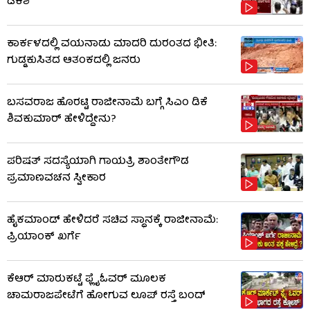
ಡಿಕೆಶಿ
ಕಾರ್ಕಳದಲ್ಲಿ ವಯನಾಡು ಮಾದರಿ ದುರಂತದ ಭೀತಿ:
ಗುಡ್ಡಕುಸಿತದ ಆತಂಕದಲ್ಲಿ ಜನರು
ಬಸವರಾಜ ಹೊರಟ್ಟಿ ರಾಜೀನಾಮೆ ಬಗ್ಗೆ ಸಿಎಂ ಡಿಕೆ
ಶಿವಕುಮಾರ್ ಹೇಳಿದ್ದೇನು?
ಪರಿಷತ್ ಸದಸ್ಯೆಯಾಗಿ ಗಾಯತ್ರಿ ಶಾಂತೇಗೌಡ
ಪ್ರಮಾಣವಚನ ಸ್ವೀಕಾರ
ಹೈಕಮಾಂಡ್​​ ಹೇಳಿದರೆ ಸಚಿವ ಸ್ಥಾನಕ್ಕೆ ರಾಜೀನಾಮೆ:
ಪ್ರಿಯಾಂಕ್​​ ಖರ್ಗೆ
ಕೆಆರ್ ಮಾರುಕಟ್ಟೆ ಫ್ಲೈಓವರ್ ಮೂಲಕ
ಚಾಮರಾಜಪೇಟೆಗೆ ಹೋಗುವ ಲೂಪ್ ರಸ್ತೆ ಬಂದ್