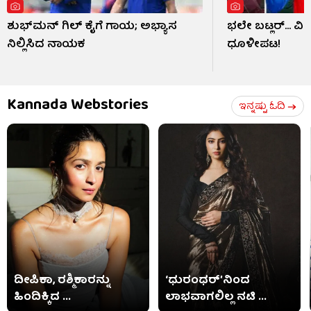
ಶುಭ್​ಮನ್ ಗಿಲ್ ಕೈಗೆ ಗಾಯ; ಅಭ್ಯಾಸ
ಭಲೇ ಬಟ್ಲರ್... ವ
ನಿಲ್ಲಿಸಿದ ನಾಯಕ
ಧೂಳೀಪಟ!
Kannada Webstories
ಇನ್ನಷ್ಟು ಓದಿ
ದೀಪಿಕಾ, ರಶ್ಮಿಕಾರನ್ನು
‘ಧುರಂಧರ್’ನಿಂದ
ಹಿಂದಿಕ್ಕಿದ ...
ಲಾಭವಾಗಲಿಲ್ಲ ನಟಿ ...