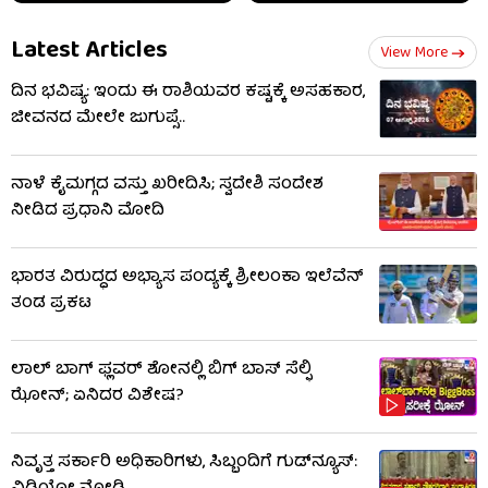
Latest Articles
View More
ದಿನ ಭವಿಷ್ಯ: ಇಂದು ಈ ರಾಶಿಯವರ ಕಷ್ಟಕ್ಕೆ ಅಸಹಕಾರ,
ಜೀವನದ ಮೇಲೇ ಜುಗುಪ್ಸೆ..
ನಾಳೆ ಕೈಮಗ್ಗದ ವಸ್ತು ಖರೀದಿಸಿ; ಸ್ವದೇಶಿ ಸಂದೇಶ
ನೀಡಿದ ಪ್ರಧಾನಿ ಮೋದಿ
ಭಾರತ ವಿರುದ್ಧದ ಅಭ್ಯಾಸ ಪಂದ್ಯಕ್ಕೆ ಶ್ರೀಲಂಕಾ ಇಲೆವೆನ್
ತಂಡ ಪ್ರಕಟ
ಲಾಲ್ ಬಾಗ್ ಫ್ಲವರ್ ಶೋನಲ್ಲಿ ಬಿಗ್ ಬಾಸ್ ಸೆಲ್ಫಿ
ಝೋನ್; ಏನಿದರ ವಿಶೇಷ?
ನಿವೃತ್ತ ಸರ್ಕಾರಿ ಅಧಿಕಾರಿಗಳು, ಸಿಬ್ಬಂದಿಗೆ ಗುಡ್​ನ್ಯೂಸ್: