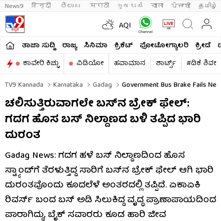
News9
हिन्दी 
తెలుగు 
मराठी
ગુજરાતી
বাংলা
ਪੰਜਾਬੀ
தமிழ்
AQI
ತಾಜಾ ಸುದ್ದಿ
ರಾಜ್ಯ
ಸಿನಿಮಾ
ಕ್ರಿಕೆಟ್​
ಫೋಟೋಗ್ಯಾಲರಿ
ಕ್ರೀಡೆ
ಕಾವೇರಿ ಕಿಚ್ಚು
ವಿಡಿಯೋ
ಹವಾಮಾನ
ಶಾರ್ಟ್ಸ್​
#ಡಿಕೆ ಶಿವಕ
TV9 Kannada
Karnataka
Gadag
Government Bus Brake Fails Nea
ಚಲಿಸುತ್ತಿರುವಾಗಲೇ ಬಸ್​​ನ ಬ್ರೇಕ್​​ ಫೇಲ್​​:
ಗದಗ ಹೊಸ ಬಸ್​​ ನಿಲ್ದಾಣದ ಬಳಿ ತಪ್ಪಿದ ಭಾರಿ
ದುರಂತ
Gadag News: ಗದಗ ಹಳೆ ಬಸ್ ನಿಲ್ದಾಣದಿಂದ ಹೊಸ
ಸ್ಟ್ಯಾಂಡ್‌ಗೆ ತೆರಳುತ್ತಿದ್ದ ಸಾರಿಗೆ ಬಸ್‌ನ ಬ್ರೇಕ್ ಫೇಲ್ ಆಗಿ ಭಾರಿ
ದುರಂತವೊಂದು ಕೂದಲೆಳೆ ಅಂತರದಲ್ಲಿ ತಪ್ಪಿದೆ. ಏಕಾಏಕಿ
ರಿವರ್ಸ್ ಬಂದ ಬಸ್‌ ಅಡಿ ಸಿಲುಕಿದ್ದ ವೃದ್ಧ ಪ್ರಾಣಾಪಾಯದಿಂದ
ಪಾರಾಗಿದ್ದು, ಬೈಕ್ ಸವಾರರು ಕೂಡ ಹಾರಿ ಜೀವ