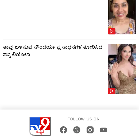
ತಾವು ಬಳಸುವ ಸೌಂದರ್ಯ ಪ್ರಸಾಧನಗಳ ತೋರಿಸಿದ
ಸನ್ನಿ ಲಿಯೋನಿ
FOLLOW US ON