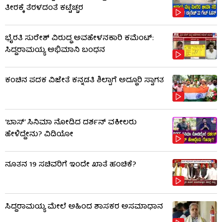
ತೀರಕ್ಕೆ ತೆರಳದಂತೆ ಕಟ್ಟೆಚ್ಚರ
ಭೈರತಿ ಸುರೇಶ್ ವಿರುದ್ಧ ಅವಹೇಳನಕಾರಿ ಕಮೆಂಟ್:
ಸಿದ್ದರಾಮಯ್ಯ ಅಭಿಮಾನಿ ಬಂಧನ
ಕಂಚಿನ ಪದಕ ವಿಜೇತೆ ಕನ್ನಡತಿ ಶಿಲ್ಪಾಗೆ ಅದ್ಧೂರಿ ಸ್ವಾಗತ
‘ಬಾಸ್’ ಸಿನಿಮಾ ನೋಡಿದ ದರ್ಶನ್ ವಕೀಲರು
ಹೇಳಿದ್ದೇನು? ವಿಡಿಯೋ
ನೂತನ 19 ಸಚಿವರಿಗೆ ಇಂದೇ ಖಾತೆ ಹಂಚಿಕೆ?
ಸಿದ್ದರಾಮಯ್ಯ ಮೇಲೆ ಅಹಿಂದ ಶಾಸಕರ ಅಸಮಾಧಾನ