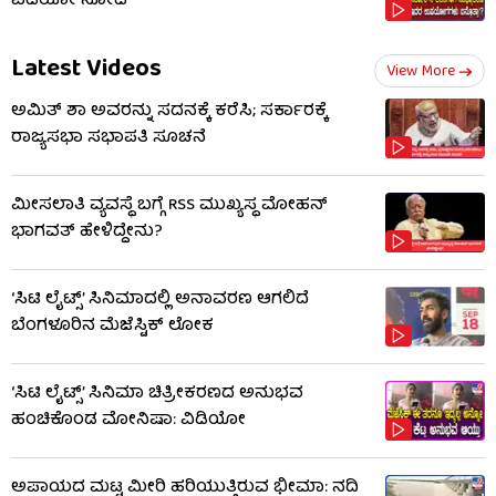
ವಿಡಿಯೋ ನೋಡಿ
Latest Videos
View More
ಅಮಿತ್ ಶಾ ಅವರನ್ನು ಸದನಕ್ಕೆ ಕರೆಸಿ; ಸರ್ಕಾರಕ್ಕೆ
ರಾಜ್ಯಸಭಾ ಸಭಾಪತಿ ಸೂಚನೆ
ಮೀಸಲಾತಿ ವ್ಯವಸ್ಥೆ ಬಗ್ಗೆ RSS​ ಮುಖ್ಯಸ್ಥ ಮೋಹನ್
ಭಾಗವತ್ ಹೇಳಿದ್ದೇನು?
‘ಸಿಟಿ ಲೈಟ್ಸ್’ ಸಿನಿಮಾದಲ್ಲಿ ಅನಾವರಣ ಆಗಲಿದೆ
ಬೆಂಗಳೂರಿನ ಮೆಜೆಸ್ಟಿಕ್ ಲೋಕ
‘ಸಿಟಿ ಲೈಟ್ಸ್’ ಸಿನಿಮಾ ಚಿತ್ರೀಕರಣದ ಅನುಭವ
ಹಂಚಿಕೊಂಡ ಮೋನಿಷಾ: ವಿಡಿಯೋ
ಅಪಾಯದ ಮಟ್ಟ ಮೀರಿ ಹರಿಯುತ್ತಿರುವ ಭೀಮಾ: ನದಿ