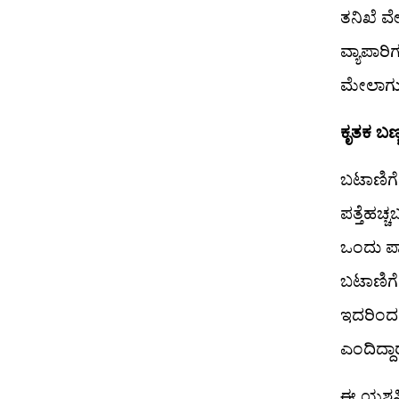
ತನಿಖೆ ವ
ವ್ಯಾಪಾರ
ಮೇಲಾಗು
ಕೃತಕ ಬಣ್
ಬಟಾಣಿಗೆ
ಪತ್ತೆಹಚ್
ಒಂದು ಪಾರ
ಬಟಾಣಿಗೆ 
ಇದರಿಂದ 
ಎಂದಿದ್ದಾರ
ಈ ಯಶಸ್