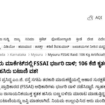
AQI
ಾ ಸುದ್ದಿ
ರಾಜ್ಯ
ಸಿನಿಮಾ
ಕ್ರಿಕೆಟ್​
ಫೋಟೋಗ್ಯಾಲರಿ
ಕ್ರೀಡೆ
ದೇಶ
ವಿದೇ
ು
ವಿಡಿಯೋ
ಹವಾಮಾನ
ಶಾರ್ಟ್ಸ್​
#ಡಿಕೆ ಶಿವಕುಮಾರ್​
ಜಲಾಶಯಗಳ ನೀರಿನ ಮಟ್ಟ
ada
Karnataka
Mysuru
Mysuru FSSAI Raid: 106 Kg Artificia
 ಮಾರ್ಕೆಟ್‌ನಲ್ಲಿ FSSAI ಭರ್ಜರಿ ದಾಳಿ; 106 ಕೆಜಿ ಕೃತ
ಹಸಿರು ಬಟಾಣಿ ವಶ!
್ರಸಿದ್ಧ ಎಂ.ಜಿ. ರಸ್ತೆ ಸಗಟು ತರಕಾರಿ ಮಾರುಕಟ್ಟೆಯಲ್ಲಿ ಆಹಾರ ಸುರಕ್ಷತೆ
ಪ್ರಾಧಿಕಾರದ (FSSAI) ಅಧಿಕಾರಿಗಳು ಭರ್ಜರಿ ದಾಳಿ ನಡೆಸಿದ್ದಾರೆ. ಗ್ರಾಹಕ
ು ರಾಸಾಯನಿಕಯುಕ್ತ ಕೃತಕ ಹಸಿರು ಬಣ್ಣ ಬಳಿದು ಮಾರಾಟ ಮಾಡುತ್ತಿದ್ದ 
ಿ ಬಟಾಣಿಯನ್ನು ಜಪ್ತಿ ಮಾಡಲಾಗಿದೆ. ನಿಯಮ ಉಲ್ಲಂಘಿಸಿದ ಆರು ಮಂದಿ