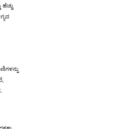
ಹೆಚ್ಚು
ಗ್ಯದ
ಣಿಗಳನ್ನು
ೆ,
.
ಕ್ಷತಾ