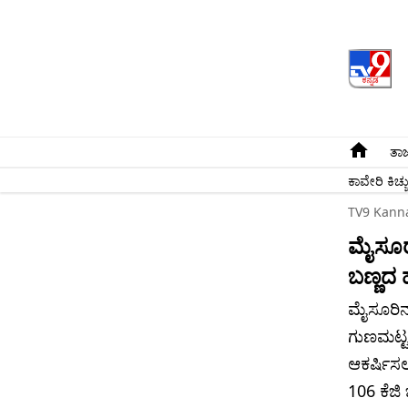
ತಾಜ
ಕಾವೇರಿ ಕಿಚ್ಚ
TV9 Kann
ಮೈಸೂರು
ಬಣ್ಣದ 
ಮೈಸೂರಿನ ಪ
ಗುಣಮಟ್ಟ 
ಆಕರ್ಷಿಸಲ
106 ಕೆಜ