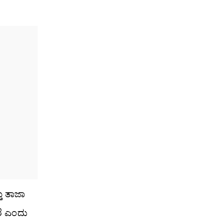
ು ತಾಜಾ
ಾರೆ ಎಂದು