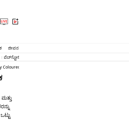
ಶ
ಜೀವನಶೈಲಿ
ಆರೋಗ್ಯ
ವೈರಲ್​
ಅಧ್ಯಾತ್ಮ
ವಾಣಿಜ್ಯ
ಜ್ಯೋತಿಷ್ಯ
ಕ್ರೈಂ
ವೆಬ್​ಸ್ಟೋರಿ
#ಬೆಂಗಳೂರು ಸುದ್ದಿ
#ನರೇಂದ್ರ ಮೋದಿ
ಉದ್ಯೋಗ
lly Coloured Green Peas Seized At MG Road Veg Market
ಕ
 ಮತ್ತು
ರನ್ನು
ಒಟ್ಟು