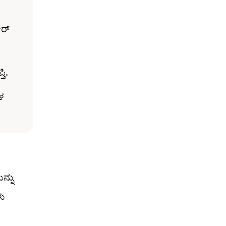
ೀರ್
ತಿ.
ಳ
ನ್ನು
ಳು