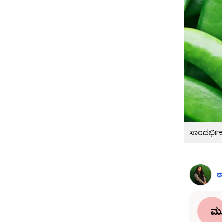
ಸಾಂದರ್ಭಿಕ 
ಭ
ಮು