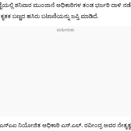
ಟೆಯಲ್ಲಿ ಶನಿವಾರ ಮುಂಜಾನೆ ಅಧಿಕಾರಿಗಳ ತಂಡ ಭರ್ಜರಿ ದಾಳಿ ನಡೆಸಿ
 ಕೃತಕ ಬಣ್ಣದ ಹಸಿರು ಬಟಾಣಿಯನ್ನು ಜಪ್ತಿ ಮಾಡಿದೆ.
‌ಎಸ್‌ಎಐ ನಿಯೋಜಿತ ಅಧಿಕಾರಿ ಎಸ್‌.ಎಲ್. ರವೀಂದ್ರ ಅವರ ನೇತೃತ್ವದ