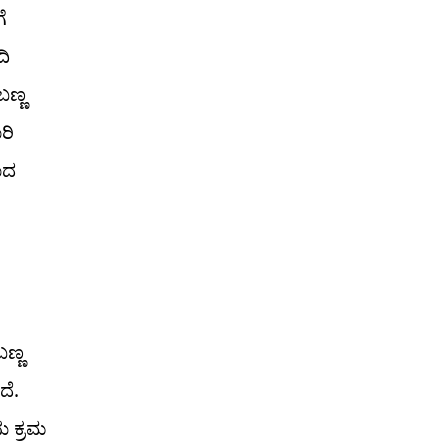
ೆ
ದಿ
ಬಣ್ಣ
ರಿ
ಾದ
ಣ್ಣ
ದೆ.
ು ಕ್ರಮ