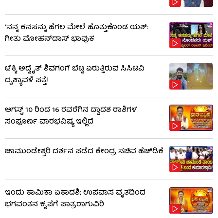
‘ನನ್ನ ಕನಸನ್ನು ಹೆಗಲ ಮೇಲೆ ಹೊತ್ತುಕೊಂಡ ಯಶ್:
ಗೀತು ಮೋಹನ್​​ದಾಸ್ ಭಾವುಕ
ಟೆಕ್ಕಿ ಅದ್ವೈತ್ ಶಿವಗಂಗೆ ಬೆಟ್ಟ ಏರುತ್ತಿರುವ ಸಿಸಿಟಿವಿ
ದೃಶ್ಯಾವಳಿ ಪತ್ತೆ!
ಆಗಸ್ಟ್ 10 ರಿಂದ 16 ರವರೆಗಿನ ದ್ವಾದಶ ರಾಶಿಗಳ
ಸಂಪೂರ್ಣ ವಾರಭವಿಷ್ಯ ಇಲ್ಲಿದೆ
ಚಾಮುಂಡೇಶ್ವರಿ ದರ್ಶನ ಪಡೆದ ಕೇಂದ್ರ ಸಚಿವ ಹೆಚ್​​ಡಿಕೆ
ಇಂದು ಕಾಮಿಕಾ ಏಕಾದಶಿ; ಉಪವಾಸ ವೃತದಿಂದ
ಭಗವಂತನ ಕೃಪೆಗೆ ಪಾತ್ರರಾಗುವಿರಿ