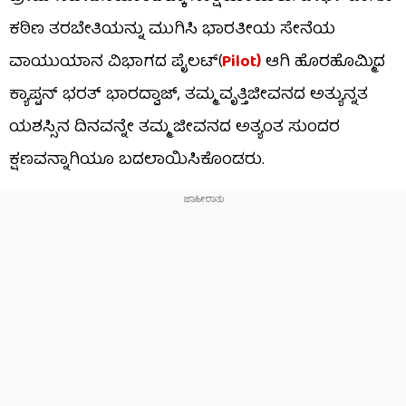
ಕಠಿಣ ತರಬೇತಿಯನ್ನು ಮುಗಿಸಿ ಭಾರತೀಯ ಸೇನೆಯ
ವಾಯುಯಾನ ವಿಭಾಗದ ಪೈಲಟ್(
Pilot)
ಆಗಿ ಹೊರಹೊಮ್ಮಿದ
ಕ್ಯಾಪ್ಟನ್ ಭರತ್ ಭಾರದ್ವಾಜ್, ತಮ್ಮ ವೃತ್ತಿಜೀವನದ ಅತ್ಯುನ್ನತ
ಯಶಸ್ಸಿನ ದಿನವನ್ನೇ ತಮ್ಮ ಜೀವನದ ಅತ್ಯಂತ ಸುಂದರ
ಕ್ಷಣವನ್ನಾಗಿಯೂ ಬದಲಾಯಿಸಿಕೊಂಡರು.