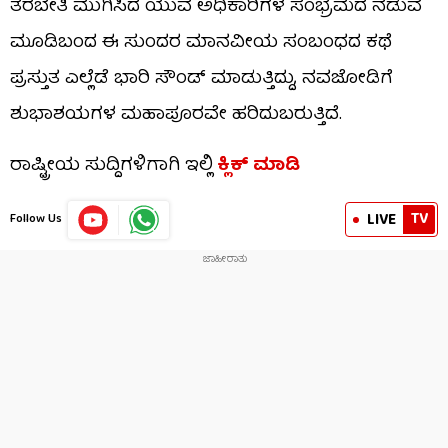
ತರಬೇತಿ ಮುಗಿಸಿದ ಯುವ ಅಧಿಕಾರಿಗಳ ಸಂಭ್ರಮದ ನಡುವೆ
ಮೂಡಿಬಂದ ಈ ಸುಂದರ ಮಾನವೀಯ ಸಂಬಂಧದ ಕಥೆ
ಪ್ರಸ್ತುತ ಎಲ್ಲೆಡೆ ಭಾರಿ ಸೌಂಡ್ ಮಾಡುತ್ತಿದ್ದು, ನವಜೋಡಿಗೆ
ಶುಭಾಶಯಗಳ ಮಹಾಪೂರವೇ ಹರಿದುಬರುತ್ತಿದೆ.
ರಾಷ್ಟ್ರೀಯ ಸುದ್ದಿಗಳಿಗಾಗಿ ಇಲ್ಲಿ
ಕ್ಲಿಕ್ ಮಾಡಿ
TV
LIVE
Follow Us