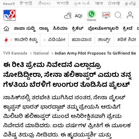
News9
हिन्दी 
తెలుగు 
मराठी
ગુજરાતી
বাংলা
ਪੰਜਾਬੀ
தமிழ்
AQI
ತಾಜಾ ಸುದ್ದಿ
ರಾಜ್ಯ
ಸಿನಿಮಾ
ಕ್ರಿಕೆಟ್​
ಫೋಟೋಗ್ಯಾಲರಿ
ಕ್ರೀಡೆ
ಕಾವೇರಿ ಕಿಚ್ಚು
ವಿಡಿಯೋ
ಹವಾಮಾನ
ಶಾರ್ಟ್ಸ್​
#ಡಿಕೆ ಶಿವಕ
TV9 Kannada
National
Indian Army Pilot Proposes To Girlfriend Befo
ಈ ರೀತಿ ಪ್ರೇಮ ನಿವೇದನೆ ಎಲ್ಲಾದ್ರೂ
ನೋಡಿದ್ದೀರಾ, ಸೇನಾ ಹೆಲಿಕಾಪ್ಟರ್ ಎದುರು ತನ್ನ
ಗೆಳತಿಯ ಬೆರಳಿಗೆ ಉಂಗುರ ತೊಡಿಸಿದ ಪೈಲಟ್
ನಾಸಿಕ್‌ನಲ್ಲಿ, ತರಬೇತಿ ಮುಗಿಸಿದ ನಂತರ, ಸೇನಾ ಪೈಲಟ್
ಕ್ಯಾಪ್ಟನ್ ಭಾರತ್ ಭಾರದ್ವಾಜ್ ತಮ್ಮ ಪ್ರೇಯಸಿ ಆರುಷಿಗೆ
ಮಿಲಿಟರಿ ಹೆಲಿಕಾಪ್ಟರ್ ಮುಂದೆ ಅನಿರೀಕ್ಷಿತವಾಗಿ ಪ್ರೇಮ
ನಿವೇದನೆ ಮಾಡಿದರು. ಐದು ವರ್ಷಗಳ ಪ್ರೀತಿಗೆ ಈ ಮೂಲಕ
ವಿಶಿಷ್ಟ ತಿರುವು ನೀಡಿದರು. ಈ ಹೃದಯಸ್ಪರ್ಶಿ ಮತ್ತು