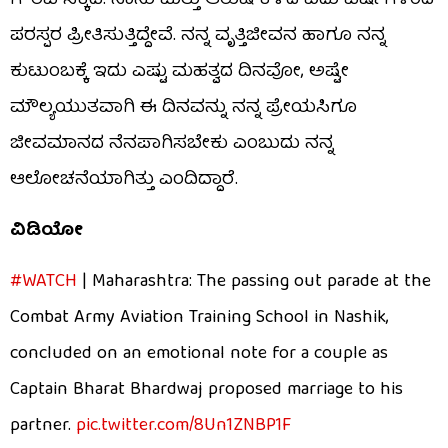
ಗೌರವ ಸಿಕ್ಕಿದೆ. ನಾನು ಮತ್ತು ಆರುಷಿ ಕಳೆದ ಐದು ವರ್ಷಗಳಿಂದ
ಪರಸ್ಪರ ಪ್ರೀತಿಸುತ್ತಿದ್ದೇವೆ. ನನ್ನ ವೃತ್ತಿಜೀವನ ಹಾಗೂ ನನ್ನ
ಕುಟುಂಬಕ್ಕೆ ಇದು ಎಷ್ಟು ಮಹತ್ವದ ದಿನವೋ, ಅಷ್ಟೇ
ಮೌಲ್ಯಯುತವಾಗಿ ಈ ದಿನವನ್ನು ನನ್ನ ಪ್ರೇಯಸಿಗೂ
ಜೀವಮಾನದ ನೆನಪಾಗಿಸಬೇಕು ಎಂಬುದು ನನ್ನ
ಆಲೋಚನೆಯಾಗಿತ್ತು ಎಂದಿದ್ದಾರೆ.
ವಿಡಿಯೋ
#WATCH
| Maharashtra: The passing out parade at the
Combat Army Aviation Training School in Nashik,
concluded on an emotional note for a couple as
Captain Bharat Bhardwaj proposed marriage to his
partner.
pic.twitter.com/8Un1ZNBP1F