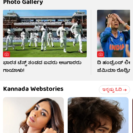
Photo Gallery
ಭಾರತ ಟೆಸ್ಟ್ ತಂಡದ ಐವರು ಆಟಗಾರರು
ದಿ ಹಂಡ್ರೆಂಡ್ ಲೀ
ಗಾಯಾಳು!
ಜೆಮಿಮಾ ರೊಡ್ರಿಗ
Kannada Webstories
ಇನ್ನಷ್ಟು ಓದಿ