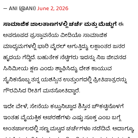
— ANI (@ANI)
June 2, 2026
ಸಾಮಾಜಿಕ ಜಾಲತಾಣಗಳಲ್ಲಿ ಚರ್ಚೆ ಮತ್ತು ಮೆಚ್ಚುಗೆ
ಈ
ಅಪರೂಪದ ಪ್ರಸ್ತಾವನೆಯ ವೀಡಿಯೊ ಸಾಮಾಜಿಕ
ಮಾಧ್ಯಮಗಳಲ್ಲಿ ಭಾರಿ ವೈರಲ್ ಆಗುತ್ತಿದ್ದು, ಲಕ್ಷಾಂತರ ಜನರ
ಹೃದಯ ಗೆದ್ದಿದೆ. ಬಹುತೇಕ ನೆಟ್ಟಿಗರು ಇದನ್ನು ನಿಜ ಜೀವನದ
ಸಿನಿಮೀಯ ಕ್ಷಣ ಎಂದು ಶ್ಲಾಘಿಸಿದ್ದು, ದೇಶ ಕಾಯುವ
ಸೈನಿಕನೊಬ್ಬ ತನ್ನ ಯಶಸ್ಸಿನ ಉತ್ತುಂಗದಲ್ಲಿ ಪ್ರೀತಿಪಾತ್ರರನ್ನು
ಗೌರವಿಸಿದ ರೀತಿಗೆ ಮನಸೋತಿದ್ದಾರೆ.
ಇದೇ ವೇಳೆ, ಸೇನೆಯ ಕಟ್ಟುನಿಟ್ಟಾದ ಶಿಸ್ತಿನ ಚೌಕಟ್ಟಿನೊಳಗೆ
ಇಂತಹ ವೈಯಕ್ತಿಕ ಆಚರಣೆಗಳು ಎಷ್ಟು ಸೂಕ್ತ ಎಂಬ ಬಗ್ಗೆ
ಅಂತರ್ಜಾಲದಲ್ಲಿ ಸಣ್ಣ ಮಟ್ಟದ ಚರ್ಚೆಗಳೂ ನಡೆದಿವೆ. ಆದಾಗ್ಯೂ,