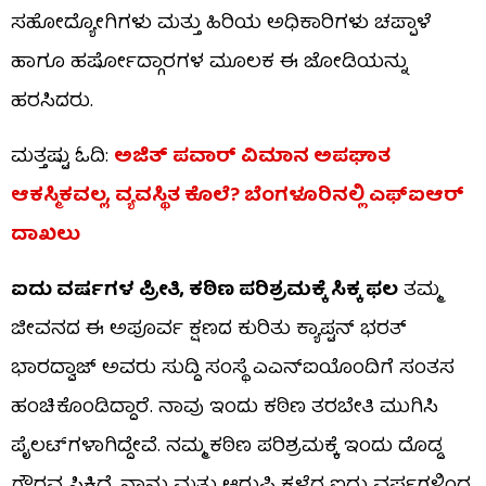
ಸಹೋದ್ಯೋಗಿಗಳು ಮತ್ತು ಹಿರಿಯ ಅಧಿಕಾರಿಗಳು ಚಪ್ಪಾಳೆ
ಹಾಗೂ ಹರ್ಷೋದ್ಗಾರಗಳ ಮೂಲಕ ಈ ಜೋಡಿಯನ್ನು
ಹರಸಿದರು.
ಮತ್ತಷ್ಟು ಓದಿ:
ಅಜಿತ್ ಪವಾರ್ ವಿಮಾನ ಅಪಘಾತ
ಆಕಸ್ಮಿಕವಲ್ಲ, ವ್ಯವಸ್ಥಿತ ಕೊಲೆ? ಬೆಂಗಳೂರಿನಲ್ಲಿ ಎಫ್‌ಐಆರ್
ದಾಖಲು
ಐದು ವರ್ಷಗಳ ಪ್ರೀತಿ, ಕಠಿಣ ಪರಿಶ್ರಮಕ್ಕೆ ಸಿಕ್ಕ ಫಲ
ತಮ್ಮ
ಜೀವನದ ಈ ಅಪೂರ್ವ ಕ್ಷಣದ ಕುರಿತು ಕ್ಯಾಪ್ಟನ್ ಭರತ್
ಭಾರದ್ವಾಜ್ ಅವರು ಸುದ್ದಿ ಸಂಸ್ಥೆ ಎಎನ್​ಐಯೊಂದಿಗೆ ಸಂತಸ
ಹಂಚಿಕೊಂಡಿದ್ದಾರೆ. ನಾವು ಇಂದು ಕಠಿಣ ತರಬೇತಿ ಮುಗಿಸಿ
ಪೈಲಟ್‌ಗಳಾಗಿದ್ದೇವೆ. ನಮ್ಮ ಕಠಿಣ ಪರಿಶ್ರಮಕ್ಕೆ ಇಂದು ದೊಡ್ಡ