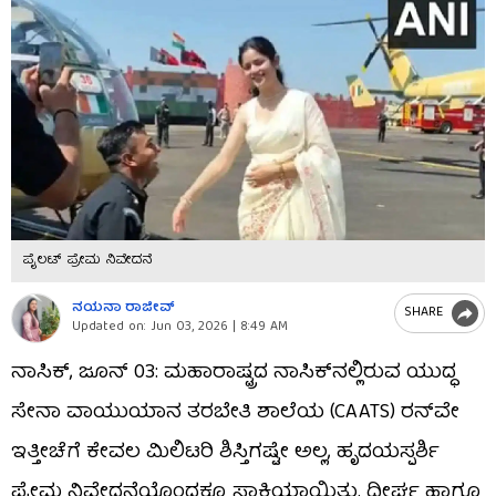
ಪೈಲಟ್ ಪ್ರೇಮ ನಿವೇದನೆ
ನಯನಾ ರಾಜೀವ್
SHARE
Updated on:
Jun 03, 2026 | 8:49 AM
ನಾಸಿಕ್, ಜೂನ್ 03: ಮಹಾರಾಷ್ಟ್ರದ ನಾಸಿಕ್‌ನಲ್ಲಿರುವ ಯುದ್ಧ
ಸೇನಾ ವಾಯುಯಾನ ತರಬೇತಿ ಶಾಲೆಯ (CAATS) ರನ್‌ವೇ
ಇತ್ತೀಚೆಗೆ ಕೇವಲ ಮಿಲಿಟರಿ ಶಿಸ್ತಿಗಷ್ಟೇ ಅಲ್ಲ, ಹೃದಯಸ್ಪರ್ಶಿ
ಪ್ರೇಮ ನಿವೇದನೆಯೊಂದಕ್ಕೂ ಸಾಕ್ಷಿಯಾಯಿತು. ದೀರ್ಘ ಹಾಗೂ