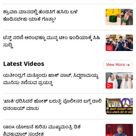
ಶ್ರಾವಣ ಮಾಸದಲ್ಲಿ ಹೆಂಡತಿಗೆ ಹಸಿರು ಬಳೆ
ಕೊಡಿಸಬೇಕು ಯಾಕೆ ಗೊತ್ತಾ?
ಟೆಸ್ಟ್ ಸರಣಿ ಆರಂಭಕ್ಕೂ ಮುನ್ನ ಟೀಂ ಇಂಡಿಯಾಕ್ಕೆ ಸಿಹಿ
ಸುದ್ದಿ
Latest Videos
View More
ಯತೀಂದ್ರಗೆ ಮತ್ತೊಂದು ಜಾಕ್​​ ಪಾಟ್, ಸಿದ್ದರಾಮಯ್ಯ
ಮುನಿಸು ತಣಿಸುವ ಪ್ರಯತ್ನ
‘ಖಾಕಿ’ ಧರಿಸಿದರೆ ಜೋಶ್ ಬರುತ್ತೆ: ಪೊಲೀಸರ ಬಗ್ಗೆ ಡಾಲಿ
ಧನಂಜಯ್ ಮಾತು
GBDA ಯೋಜನೆ ಕುರಿತು ಮುಖ್ಯಮಂತ್ರಿ ಡಿಕೆ
ಶಿವಕುಮಾರ್ ಸಂದೇಶ