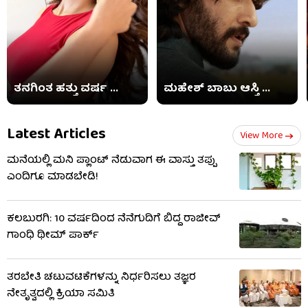
ತನಗಿಂತ ಹತ್ತು ವರ್ಷ ...
ಮಹೇಶ್ ಬಾಬು ಆಸ್ತಿ ...
Latest Articles
View More
ಮನೆಯಲ್ಲಿ ಮನಿ ಪ್ಲಾಂಟ್ ನೆಡುವಾಗ ಈ ವಾಸ್ತು ತಪ್ಪು
ಎಂದಿಗೂ ಮಾಡಬೇಡಿ!
ಕಲಬುರಗಿ: 10 ವರ್ಷದಿಂದ ನೆನೆಗುದಿಗೆ ಬಿದ್ದ ರಾಜೀವ್
ಗಾಂಧಿ ಥೀಮ್ ಪಾರ್ಕ್
ತರಬೇತಿ ಚಟುವಟಿಕೆಗಳನ್ನು ನಿರ್ಧರಿಸಲು ತಜ್ಞರ
ನೇತೃತ್ವದಲ್ಲಿ ಕ್ರಿಯಾ ಸಮಿತಿ