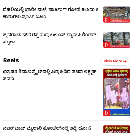
ದೆಹಲಿಯಲ್ಲಿ ಭಾರೀ ಮಳೆ; ಪಾರ್ಕಿಂಗ್ ಗೋಡೆ ಕುಸಿದು 8
ಕಾರುಗಳು ಪೂರ್ತಿ ಜಖಂ
ಹೈದರಾಬಾದ್​ನ ರಸ್ತೆ ಮಧ್ಯೆ ಬಲೂನ್ ಗ್ಯಾಸ್ ಸಿಲಿಂಡರ್
ಸ್ಫೋಟ
Reels
View More
ಛತ್ರಪತಿ ಶಿವಾಜಿ ಸ್ಟೈಲ್​ನಲ್ಲಿ ಖಡ್ಗ ಹಿಡಿದ ಸಚಿವ ಲಕ್ಷ್ಮಣ್
ಸವದಿ
ನಜರ್‌ಬಾದ್ ಮೈಲಾರಿ ಹೋಟೆಲ್‌ನಲ್ಲಿ ಇಡ್ಲಿ, ದೋಸೆ