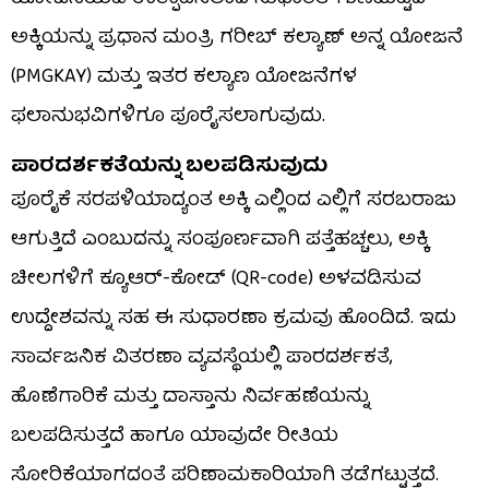
ಅಕ್ಕಿಯನ್ನು ಪ್ರಧಾನ ಮಂತ್ರಿ ಗರೀಬ್ ಕಲ್ಯಾಣ್ ಅನ್ನ ಯೋಜನೆ
(PMGKAY) ಮತ್ತು ಇತರ ಕಲ್ಯಾಣ ಯೋಜನೆಗಳ
ಫಲಾನುಭವಿಗಳಿಗೂ ಪೂರೈಸಲಾಗುವುದು.
ಪಾರದರ್ಶಕತೆಯನ್ನು ಬಲಪಡಿಸುವುದು
ಪೂರೈಕೆ ಸರಪಳಿಯಾದ್ಯಂತ ಅಕ್ಕಿ ಎಲ್ಲಿಂದ ಎಲ್ಲಿಗೆ ಸರಬರಾಜು
ಆಗುತ್ತಿದೆ ಎಂಬುದನ್ನು ಸಂಪೂರ್ಣವಾಗಿ ಪತ್ತೆಹಚ್ಚಲು, ಅಕ್ಕಿ
ಚೀಲಗಳಿಗೆ ಕ್ಯೂಆರ್-ಕೋಡ್ (QR-code) ಅಳವಡಿಸುವ
ಉದ್ದೇಶವನ್ನು ಸಹ ಈ ಸುಧಾರಣಾ ಕ್ರಮವು ಹೊಂದಿದೆ. ಇದು
ಸಾರ್ವಜನಿಕ ವಿತರಣಾ ವ್ಯವಸ್ಥೆಯಲ್ಲಿ ಪಾರದರ್ಶಕತೆ,
ಹೊಣೆಗಾರಿಕೆ ಮತ್ತು ದಾಸ್ತಾನು ನಿರ್ವಹಣೆಯನ್ನು
ಬಲಪಡಿಸುತ್ತದೆ ಹಾಗೂ ಯಾವುದೇ ರೀತಿಯ
ಸೋರಿಕೆಯಾಗದಂತೆ ಪರಿಣಾಮಕಾರಿಯಾಗಿ ತಡೆಗಟ್ಟುತ್ತದೆ.