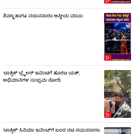
ಶಿವಣ್ಣ ಹಾಗೂ ನಯನತಾರಾ ಆತ್ಮೀಯ ಮಾತು
‘ಟಾಕ್ಸಿಕ್’ ಟ್ರೈಲರ್ ಇವೆಂಟಿಗೆ ಹೊರಟ ಯಶ್,
ಅಭಿಮಾನಿಗಳ ಸಂಭ್ರಮ ನೋಡಿ
‘ಟಾಕ್ಸಿಕ್’ ಸಿನಿಮಾ ಇವೆಂಟ್​​ಗೆ ಬಂದ ನಟಿ ನಯನತಾರಾ: