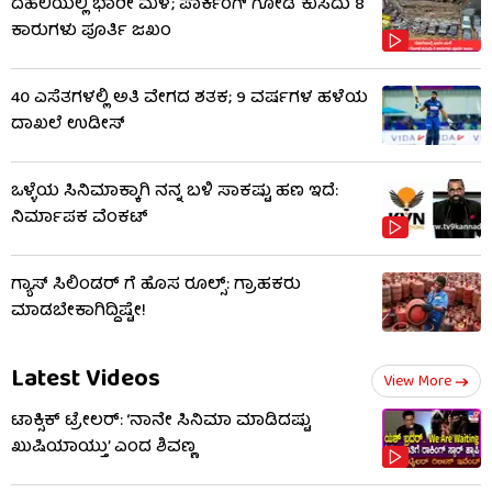
ದೆಹಲಿಯಲ್ಲಿ ಭಾರೀ ಮಳೆ; ಪಾರ್ಕಿಂಗ್ ಗೋಡೆ ಕುಸಿದು 8
ಕಾರುಗಳು ಪೂರ್ತಿ ಜಖಂ
40 ಎಸೆತಗಳಲ್ಲಿ ಅತಿ ವೇಗದ ಶತಕ; 9 ವರ್ಷಗಳ ಹಳೆಯ
ದಾಖಲೆ ಉಡೀಸ್
ಒಳ್ಳೆಯ ಸಿನಿಮಾಕ್ಕಾಗಿ ನನ್ನ ಬಳಿ ಸಾಕಷ್ಟು ಹಣ ಇದೆ:
ನಿರ್ಮಾಪಕ ವೆಂಕಟ್
ಗ್ಯಾಸ್ ಸಿಲಿಂಡರ್ ಗೆ ಹೊಸ ರೂಲ್ಸ್‌: ಗ್ರಾಹಕರು
ಮಾಡಬೇಕಾಗಿದ್ದಿಷ್ಟೇ!
Latest Videos
View More
ಟಾಕ್ಸಿಕ್ ಟ್ರೇಲರ್​: ‘ನಾನೇ ಸಿನಿಮಾ ಮಾಡಿದಷ್ಟು
ಖುಷಿಯಾಯ್ತು’ ಎಂದ ಶಿವಣ್ಣ