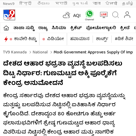
News9
हिन्दी 
తెలుగు 
मराठी
ગુજરાતી
বাংলা
ਪੰਜਾਬੀ
தமிழ்
AQI
ತಾಜಾ ಸುದ್ದಿ
ರಾಜ್ಯ
ಸಿನಿಮಾ
ಕ್ರಿಕೆಟ್​
ಫೋಟೋಗ್ಯಾಲರಿ
ಕ್ರೀಡೆ
ಕಾವೇರಿ ಕಿಚ್ಚು
ವಿಡಿಯೋ
ಹವಾಮಾನ
ಶಾರ್ಟ್ಸ್​
#ಡಿಕೆ ಶಿವಕ
TV9 Kannada
National
Modi Government Approves Supply Of Improve
ದೇಶದ ಆಹಾರ ಭದ್ರತಾ ವ್ಯವಸ್ಥೆ ಬಲಪಡಿಸಲು
ದಿಟ್ಟ ನಿರ್ಧಾರ: ಗುಣಮಟ್ಟದ ಅಕ್ಕಿ ಪೂರೈಕೆಗೆ
ಕೇಂದ್ರ ಅನುಮೋದನೆ
ಕೇಂದ್ರ ಸರ್ಕಾರವು ದೇಶದ ಆಹಾರ ಭದ್ರತಾ ವ್ಯವಸ್ಥೆಯನ್ನು
ಮತ್ತಷ್ಟು ಬಲಪಡಿಸುವ ನಿಟ್ಟಿನಲ್ಲಿ ಐತಿಹಾಸಿಕ ನಿರ್ಧಾರ
ಕೈಗೊಂಡಿದೆ. ದೇಶಾದ್ಯಂತ 80 ಕೋಟಿಗೂ ಹೆಚ್ಚು ಅರ್ಹ
ಫಲಾನುಭವಿಗಳಿಗೆ ಶ್ರೇಷ್ಠ ಗುಣಮಟ್ಟದ ಆಹಾರ ಧಾನ್ಯ
ವಿತರಿಸುವ ನಿಟ್ಟಿನಲ್ಲಿ ಕೇಂದ್ರ ಆಹಾರ ಮತ್ತು ನಾಗರಿಕ