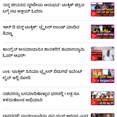
‘ನನ್ನ ಜೀವನದ ಸ್ಮರಣೀಯ ಅನುಭವ’: ಟಾಕ್ಸಿಕ್ ಚಿತ್ರದ
ಬಗ್ಗೆ ನಟ ಅಕ್ಷಯ್ ಓಬೆರಾ
‘ಆಲ್​ ದಿ ಬೆಸ್ಟ್​ ಟಾಕ್ಸಿಕ್’: ಟ್ರೈಲರ್​ ಲಾಂಚ್ ಮಾಡಿದ
ಶಿವಣ್ಣ
ಕಾಂಗ್ರೆಸ್ ಅಸಮಾಧಾನಿತ ಶಾಸಕರಿಗೆ ಕುಮಾರಸ್ವಾಮಿ
ಓಪರ್ ಆಫರ್!
LIVE: ‘ಟಾಕ್ಸಿಕ್’ ಸಿನಿಮಾ ಟ್ರೈಲರ್ ಬಿಡುಗಡೆ ಇವೆಂಟ್
ಲೈವ್ ಇಲ್ಲಿ ನೋಡಿ
ಸಚಿವರನ್ನು ಬರಮಾಡಿಕೊಳ್ಳುವ ಭರದಲ್ಲಿ 1 ಲಕ್ಷ ರೂ.
ಕಳೆದುಕೊಂಡ ಅಭಿಮಾನಿ
ಭಾರತದಲ್ಲಿ ಸ್ವಾವಲಂಬನೆಯ ನವ ಯುಗ ಆರಂಭ ಎಂದ