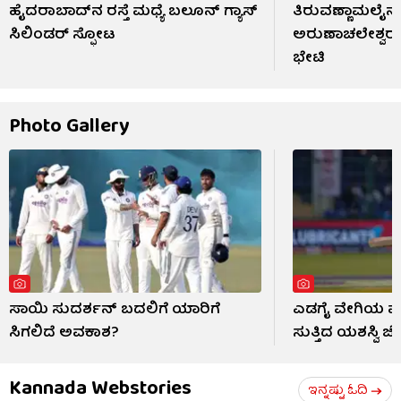
ಹೈದರಾಬಾದ್​ನ ರಸ್ತೆ ಮಧ್ಯೆ ಬಲೂನ್ ಗ್ಯಾಸ್
ತಿರುವಣ್ಣಾಮಲೈನಲ
ಸಿಲಿಂಡರ್ ಸ್ಫೋಟ
ಅರುಣಾಚಲೇಶ್ವರ ದ
ಭೇಟಿ
Photo Gallery
ಸಾಯಿ ಸುದರ್ಶನ್ ಬದಲಿಗೆ ಯಾರಿಗೆ
ಎಡಗೈ ವೇಗಿಯ ಮುಂ
ಸಿಗಲಿದೆ ಅವಕಾಶ?
ಸುತ್ತಿದ ಯಶಸ್ವಿ ಜೈ
Kannada Webstories
ಇನ್ನಷ್ಟು ಓದಿ