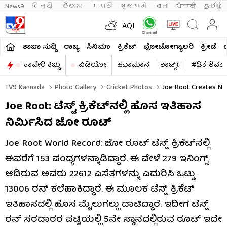
News9
हिन्दी 
తెలుగు 
मराठी
ગુજરાતી
বাংলা
ਪੰਜਾਬੀ
தமிழ்
AQI
ತಾಜಾ ಸುದ್ದಿ
ರಾಜ್ಯ
ಸಿನಿಮಾ
ಕ್ರಿಕೆಟ್​
ಫೋಟೋಗ್ಯಾಲರಿ
ಕ್ರೀಡೆ
ಕಾವೇರಿ ಕಿಚ್ಚು
ವಿಡಿಯೋ
ಹವಾಮಾನ
ಶಾರ್ಟ್ಸ್​
#ಡಿಕೆ ಶಿವಕ
TV9 Kannada
Photo Gallery
Cricket Photos
Joe Root Creates New
Joe Root: ಟೆಸ್ಟ್​ ಕ್ರಿಕೆಟ್​ನಲ್ಲಿ ಹೊಸ ಇತಿಹಾಸ
ನಿರ್ಮಿಸಿದ ಜೋ ರೂಟ್
Joe Root World Record: ಜೋ ರೂಟ್ ಟೆಸ್ಟ್ ಕ್ರಿಕೆಟ್​ನಲ್ಲಿ
ಈವರೆಗೆ 153 ಪಂದ್ಯಗಳನ್ನಾಡಿದ್ದಾರೆ. ಈ ವೇಳೆ 279 ಇನಿಂಗ್ಸ್
ಆಡಿರುವ ಅವರು 22612 ಎಸೆತಗಳನ್ನು ಎದುರಿಸಿ ಒಟ್ಟು
13006 ರನ್ ಕಲೆಹಾಕಿದ್ದಾರೆ. ಈ ಮೂಲಕ ಟೆಸ್ಟ್ ಕ್ರಿಕೆಟ್​
ಇತಿಹಾಸದಲ್ಲಿ ಹೊಸ ಮೈಲುಗಲ್ಲು ದಾಟಿದ್ದಾರೆ. ಇದೀಗ ಟೆಸ್ಟ್​
ರನ್ ಸರದಾರರ ಪಟ್ಟಿಯಲ್ಲಿ 5ನೇ ಸ್ಥಾನದಲ್ಲಿರುವ ರೂಟ್ ಇದೇ