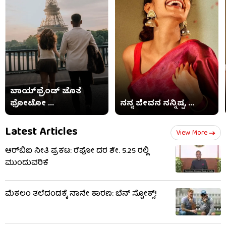
ಬಾಯ್​​ಫ್ರೆಂಡ್ ಜೊತೆ
ಫೋಟೋ ...
ನನ್ನ ಜೀವನ ನನ್ನಿಷ್ಟ, ...
Latest Articles
View More
ಆರ್‌ಬಿಐ ನೀತಿ ಪ್ರಕಟ: ರೆಪೋ ದರ ಶೇ. 5.25 ರಲ್ಲಿ
ಮುಂದುವರಿಕೆ
ಮೆಕಲಂ ತಲೆದಂಡಕ್ಕೆ ನಾನೇ ಕಾರಣ: ಬೆನ್ ಸ್ಟೋಕ್ಸ್!