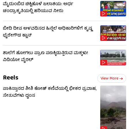
ಮೈದುಂಬಿದ ಚಿಕ್ಲಿಹೊಳೆ ಜಲಾಶಯ: ಅರ್ಧ
ಚಂದ್ರಾಕೃತಿಯಲ್ಲಿ ಹರಿಯುವ ನೀರು
ಬೀದಿ ದೀಪ ಅಳವಡಿಸದ ಹಿನ್ನೆಲೆ ಅಧಿಕಾರಿಗಳಿಗೆ ಕೃಷ್ಣ
ಭೈರೇಗೌಡ ಕ್ಲಾಸ್​​
ಶಾಲೆಗೆ ಹೋಗಲು ಪ್ರಾಣ ಪಣಕ್ಕಿಡುತ್ತಿರುವ ಮಕ್ಕಳು!
ವಿಡಿಯೋ ವೈರಲ್
Reels
View More
ಪಾಕಿಸ್ತಾನದ ಶೀಶಿ ಕೋಹ್ ಕಣಿವೆಯಲ್ಲಿ ಭೀಕರ ಪ್ರವಾಹ,
ಸೇತುವೆಗಳು ಧ್ವಂಸ