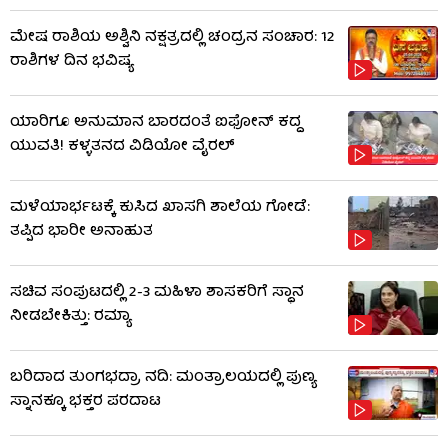
ಮೇಷ ರಾಶಿಯ ಅಶ್ವಿನಿ ನಕ್ಷತ್ರದಲ್ಲಿ ಚಂದ್ರನ ಸಂಚಾರ: 12
ರಾಶಿಗಳ ದಿನ ಭವಿಷ್ಯ
ಯಾರಿಗೂ ಅನುಮಾನ ಬಾರದಂತೆ ಐಫೋನ್ ಕದ್ದ
ಯುವತಿ! ಕಳ್ಳತನದ ವಿಡಿಯೋ ವೈರಲ್
ಮಳೆಯಾರ್ಭಟಕ್ಕೆ ಕುಸಿದ ಖಾಸಗಿ ಶಾಲೆಯ ಗೋಡೆ:
ತಪ್ಪಿದ ಭಾರೀ ಅನಾಹುತ
ಸಚಿವ ಸಂಪುಟದಲ್ಲಿ 2-3 ಮಹಿಳಾ ಶಾಸಕರಿಗೆ ಸ್ಥಾನ
ನೀಡಬೇಕಿತ್ತು: ರಮ್ಯಾ
ಬರಿದಾದ ತುಂಗಭದ್ರಾ ನದಿ: ಮಂತ್ರಾಲಯದಲ್ಲಿ ಪುಣ್ಯ
ಸ್ನಾನಕ್ಕೂ ಭಕ್ತರ ಪರದಾಟ