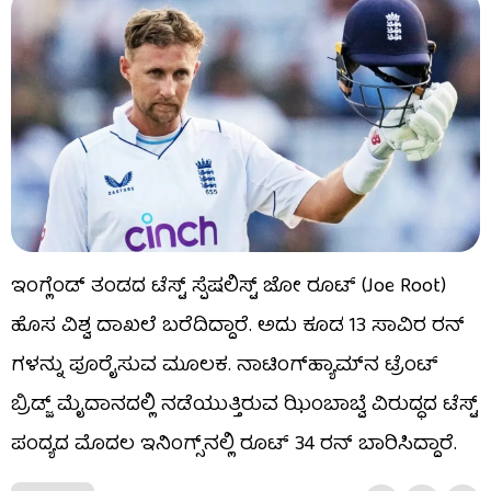
ಇಂಗ್ಲೆಂಡ್ ತಂಡದ ಟೆಸ್ಟ್ ಸ್ಪೆಷಲಿಸ್ಟ್ ಜೋ ರೂಟ್ (Joe Root)​
ಹೊಸ ವಿಶ್ವ ದಾಖಲೆ ಬರೆದಿದ್ದಾರೆ. ಅದು ಕೂಡ 13 ಸಾವಿರ ರನ್​
ಗಳನ್ನು ಪೂರೈಸುವ ಮೂಲಕ. ನಾಟಿಂಗ್​ಹ್ಯಾಮ್​ನ ಟ್ರೆಂಟ್
ಬ್ರಿಡ್ಜ್​ ಮೈದಾನದಲ್ಲಿ ನಡೆಯುತ್ತಿರುವ ಝಿಂಬಾಬ್ವೆ ವಿರುದ್ಧದ ಟೆಸ್ಟ್​
ಪಂದ್ಯದ ಮೊದಲ ಇನಿಂಗ್ಸ್​ನಲ್ಲಿ ರೂಟ್ 34 ರನ್ ಬಾರಿಸಿದ್ದಾರೆ.