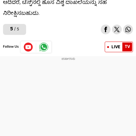
ಆಡಿದರೆ, ಟೆಸ್ಟ್​ನಲ್ಲಿ ಹೊಸ ವಿಶ್ವ ದಾಖಲೆಯನ್ನು ಸಹ
ನಿರೀಕ್ಷಿಸಬಹುದು.
5
/ 5
TV
LIVE
Follow Us