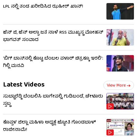
LPL ನಲ್ಲಿ ತಂಡ ಖರೀದಿಸಿದ ಝಹೀರ್ ಖಾನ್!
ಜೆನ್ ಜಿ, ಜೆನ್ ಅಲ್ಫಾ ಜತೆ ನಾಳೆ RSS ಮುಖ್ಯಸ್ಥ ಮೋಹನ್
ಭಾಗವತ್ ಸಂವಾದ
‘ಬಿಗ್ ಬಾಸ್​ನಲ್ಲಿ ಕೊಟ್ಟ ಬೆಂಬಲ ಪಳಾರ್ ಚಿತ್ರಕ್ಕೂ ಇರಲಿ’:
ಗಿಲ್ಲಿ ಮನವಿ
Latest Videos
View More
ಸುಬ್ಬಾರೆಡ್ಡಿ ಬೆಂಬಲಿಸಿ ಬಾಗೇಪಲ್ಲಿ, ಗುಡಿಬಂಡೆ, ಚೇಳೂರು
ಸ್ತಬ್ಧ
ಕೊಪ್ಪಳ ಜಿಲ್ಲಾ ಮಹಿಳಾ ಅಧ್ಯಕ್ಷೆ ಜ್ಯೋತಿ ಗೊಂಡಬಾಳ್
ರಾಜೀನಾಮೆ!