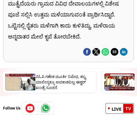
ಮುತ್ತೈದೆಯರು ಗ್ರಾಮದ ವಿವಿಧ ದೇವಾಲಯಗಳಲ್ಲಿ ವಿಶೇಷ
ಪೂಜೆ ಸಲ್ಲಿಸಿ ಉತ್ತಮ ಮಳೆಯಾಗುವಂತೆ ಪ್ರಾರ್ಥಿಸಿದ್ದಾರೆ.
ಒಟ್ಟಿನಲ್ಲಿ ರೈತರು ಮಳೆಗಾಗಿ ಕಾದು ಕುಳಿತಿದ್ದು, ಮಳೆರಾಯ
ಅನ್ನದಾತರ ಮೇಲೆ ಕೃಪೆ ತೋರಬೇಕಿದೆ.
ಪಿಓಪಿ ಗಣೇಶ ಮೂರ್ತಿ ನಿಷೇಧ, ಶಬ್ಧ
ನ
ಮಾಲೀನ್ಯಕ್ಕೂ ಅವಕಾಶವಿಲ್ಲ: ಈಶ್ವರ್​​​​
ಹ
ಖಂಡ್ರೆ ಸೂಚನೆ
ಕ
TV
Follow Us
LIVE