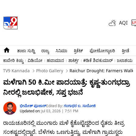
AQI
ತಾಜಾ ಸುದ್ದಿ
ರಾಜ್ಯ
ಸಿನಿಮಾ
ಕ್ರಿಕೆಟ್​
ಫೋಟೋಗ್ಯಾಲರಿ
ಕ್ರೀಡೆ
ಕಾವೇರಿ ಕಿಚ್ಚು
ವಿಡಿಯೋ
ಹವಾಮಾನ
ಶಾರ್ಟ್ಸ್​
#ಡಿಕೆ ಶಿವಕುಮಾರ್​
ಜಲಾಶಯಗಳ 
TV9 Kannada
Photo Gallery
Raichur Drought: Farmers Walk 
ಮಳೆಗಾಗಿ 50 ಕಿ.ಮೀ ಪಾದಯಾತ್ರೆ: ಕೃಷ್ಣ-ತುಂಗಭದ್ರಾ
ನೀರಲ್ಲಿ ಜಲಾಭಿಷೇಕ, ಸಪ್ತ ಭಜನೆ
ಭೀಮೇಶ್​​ ಪೂಜಾರ್
Edited By:
ಗಂಗಾಧರ​ ಬ. ಸಾಬೋಜಿ
Updated on:
Jul 03, 2026 | 7:51 PM
ರಾಯಚೂರಿನಲ್ಲಿ ಮುಂಗಾರು ಮಳೆ ಕೈಕೊಟ್ಟಿದ್ದರಿಂದ ರೈತರು ತೀವ್ರ
ಸಂಕಷ್ಟದಲ್ಲಿದ್ದಾರೆ. ಬೆಳೆಗಳು ಒಣಗುತ್ತಿದ್ದು, ಮಳೆಗಾಗಿ ಗ್ರಾಮಸ್ಥರು