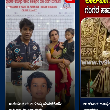
ಕಾಣೆಯಾದ ಈ ಮಗನನ್ನು ಹುಡುಕಿಕೊಡಿ:
ಲಾಲ್​ಬಾಗ್ ಹೂವುಗಳ
ದುನಿಯಾ ವಿಜಯ್ ಮನವಿ
ಅನಾವರಣ