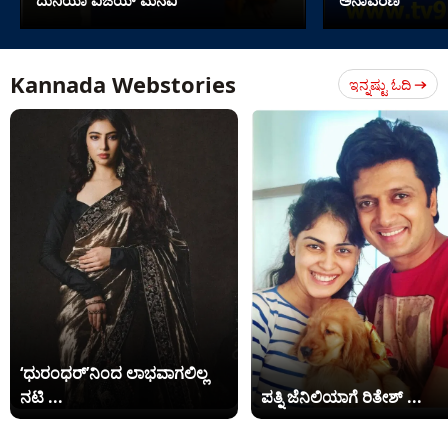
Kannada Webstories
ಇನ್ನಷ್ಟು ಓದಿ
‘ಧುರಂಧರ್’ನಿಂದ ಲಾಭವಾಗಲಿಲ್ಲ
ನಟಿ ...
ಪತ್ನಿ ಜೆನಿಲಿಯಾಗೆ ರಿತೇಶ್ ...