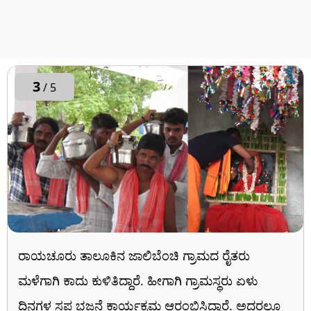
3
/ 5
ರಾಯಚೂರು ತಾಲೂಕಿನ ಜಾಲಿಬೆಂಚಿ ಗ್ರಾಮದ ರೈತರು
ಮಳೆಗಾಗಿ ಕಾದು ಕುಳಿತಿದ್ದಾರೆ. ಹೀಗಾಗಿ ಗ್ರಾಮಸ್ಥರು ಏಳು
ದಿನಗಳ ಸಪ್ತ ಭಜನೆ ಕಾರ್ಯಕ್ರಮ ಆರಂಭಿಸಿದ್ದಾರೆ. ಅದರಲ್ಲೂ