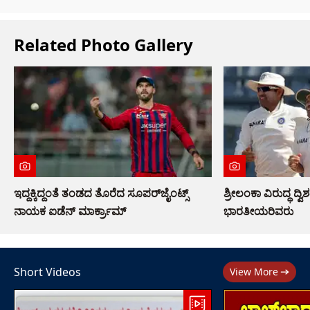
Related Photo Gallery
ಇದ್ದಕ್ಕಿದ್ದಂತೆ ತಂಡದ ತೊರೆದ ಸೂಪರ್‌ಜೈಂಟ್ಸ್
ಶ್ರೀಲಂಕಾ ವಿರುದ್ಧ ದ್ವ
ನಾಯಕ ಐಡೆನ್ ಮಾರ್ಕ್ರಾಮ್
ಭಾರತೀಯರಿವರು
Short Videos
View More