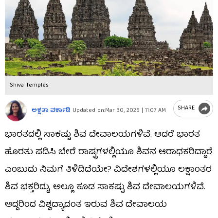
Shiva Temples
SHARE
ಅಕ್ಷತಾ ವರ್ಕಾಡಿ
Updated on:
Mar 30, 2025 | 11:07 AM
ಭಾರತದಲ್ಲಿ ಸಾಕಷ್ಟು ಶಿವ ದೇವಾಲಯಗಳಿವೆ. ಆದರೆ ಭಾರತ
ಹೊರತು ಪಡಿಸಿ ಬೇರೆ ರಾಷ್ಟ್ರಗಳಲ್ಲಿಯೂ ಶಿವನ ಆರಾಧಕರಿದ್ದಾರೆ
ಎಂಬುದು ನಿಮಗೆ ತಿಳಿದಿದೆಯೇ? ವಿದೇಶಗಳಲ್ಲಿಯೂ ಲಕ್ಷಾಂತರ
ಶಿವ ಭಕ್ತರಿದ್ದು, ಅಲ್ಲೂ ಕೂಡ ಸಾಕಷ್ಟು ಶಿವ ದೇವಾಲಯಗಳಿವೆ.
ಆದ್ದರಿಂದ ವಿಶ್ವದ್ಯಾದಂತ ಇರುವ ಶಿವ ದೇವಾಲಯ