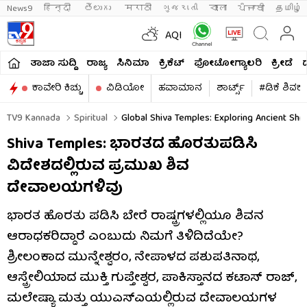
News9
हिन्दी 
తెలుగు 
मराठी
ગુજરાતી
বাংলা
ਪੰਜਾਬੀ
தமிழ்
AQI
ತಾಜಾ ಸುದ್ದಿ
ರಾಜ್ಯ
ಸಿನಿಮಾ
ಕ್ರಿಕೆಟ್​
ಫೋಟೋಗ್ಯಾಲರಿ
ಕ್ರೀಡೆ
ಕಾವೇರಿ ಕಿಚ್ಚು
ವಿಡಿಯೋ
ಹವಾಮಾನ
ಶಾರ್ಟ್ಸ್​
#ಡಿಕೆ ಶಿವಕ
TV9 Kannada
Spiritual
Global Shiva Temples: Exploring Ancient Shr
Shiva Temples: ಭಾರತದ ಹೊರತುಪಡಿಸಿ
ವಿದೇಶದಲ್ಲಿರುವ ಪ್ರಮುಖ ಶಿವ
ದೇವಾಲಯಗಳಿವು
ಭಾರತ ಹೊರತು ಪಡಿಸಿ ಬೇರೆ ರಾಷ್ಟ್ರಗಳಲ್ಲಿಯೂ ಶಿವನ
ಆರಾಧಕರಿದ್ದಾರೆ ಎಂಬುದು ನಿಮಗೆ ತಿಳಿದಿದೆಯೇ?
ಶ್ರೀಲಂಕಾದ ಮುನ್ನೇಶ್ವರಂ, ನೇಪಾಳದ ಪಶುಪತಿನಾಥ,
ಆಸ್ಟ್ರೇಲಿಯಾದ ಮುಕ್ತಿ ಗುಪ್ತೇಶ್ವರ, ಪಾಕಿಸ್ತಾನದ ಕಟಾಸ್ ರಾಜ್,
ಮಲೇಷ್ಯಾ ಮತ್ತು ಯುಎಸ್ಎಯಲ್ಲಿರುವ ದೇವಾಲಯಗಳ