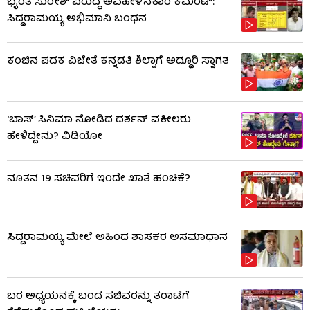
ಭೈರತಿ ಸುರೇಶ್ ವಿರುದ್ಧ ಅವಹೇಳನಕಾರಿ ಕಮೆಂಟ್:
ಸಿದ್ದರಾಮಯ್ಯ ಅಭಿಮಾನಿ ಬಂಧನ
ಕಂಚಿನ ಪದಕ ವಿಜೇತೆ ಕನ್ನಡತಿ ಶಿಲ್ಪಾಗೆ ಅದ್ಧೂರಿ ಸ್ವಾಗತ
‘ಬಾಸ್’ ಸಿನಿಮಾ ನೋಡಿದ ದರ್ಶನ್ ವಕೀಲರು
ಹೇಳಿದ್ದೇನು? ವಿಡಿಯೋ
ನೂತನ 19 ಸಚಿವರಿಗೆ ಇಂದೇ ಖಾತೆ ಹಂಚಿಕೆ?
ಸಿದ್ದರಾಮಯ್ಯ ಮೇಲೆ ಅಹಿಂದ ಶಾಸಕರ ಅಸಮಾಧಾನ
ಬರ ಅಧ್ಯಯನಕ್ಕೆ ಬಂದ ಸಚಿವರನ್ನು ತರಾಟೆಗೆ