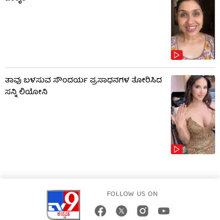
ತಾವು ಬಳಸುವ ಸೌಂದರ್ಯ ಪ್ರಸಾಧನಗಳ ತೋರಿಸಿದ
ಸನ್ನಿ ಲಿಯೋನಿ
FOLLOW US ON