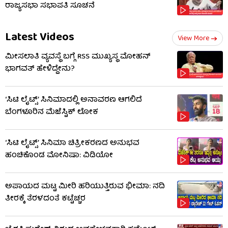
ರಾಜ್ಯಸಭಾ ಸಭಾಪತಿ ಸೂಚನೆ
Latest Videos
View More
ಮೀಸಲಾತಿ ವ್ಯವಸ್ಥೆ ಬಗ್ಗೆ RSS​ ಮುಖ್ಯಸ್ಥ ಮೋಹನ್
ಭಾಗವತ್ ಹೇಳಿದ್ದೇನು?
‘ಸಿಟಿ ಲೈಟ್ಸ್’ ಸಿನಿಮಾದಲ್ಲಿ ಅನಾವರಣ ಆಗಲಿದೆ
ಬೆಂಗಳೂರಿನ ಮೆಜೆಸ್ಟಿಕ್ ಲೋಕ
‘ಸಿಟಿ ಲೈಟ್ಸ್’ ಸಿನಿಮಾ ಚಿತ್ರೀಕರಣದ ಅನುಭವ
ಹಂಚಿಕೊಂಡ ಮೋನಿಷಾ: ವಿಡಿಯೋ
ಅಪಾಯದ ಮಟ್ಟ ಮೀರಿ ಹರಿಯುತ್ತಿರುವ ಭೀಮಾ: ನದಿ
ತೀರಕ್ಕೆ ತೆರಳದಂತೆ ಕಟ್ಟೆಚ್ಚರ