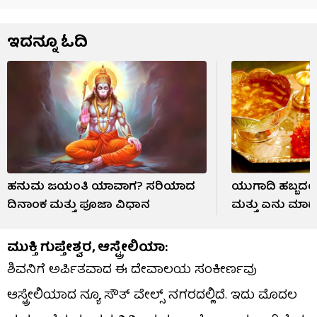
ಇದನ್ನೂ ಓದಿ
ಹನುಮ ಜಯಂತಿ ಯಾವಾಗ? ಸರಿಯಾದ
ಯುಗಾದಿ ಹಬ್ಬದ
ದಿನಾಂಕ ಮತ್ತು ಪೂಜಾ ವಿಧಾನ
ಮತ್ತು ಏನು ಮಾ
ಮುಕ್ತಿ ಗುಪ್ತೇಶ್ವರ, ಆಸ್ಟ್ರೇಲಿಯಾ:
ಶಿವನಿಗೆ ಅರ್ಪಿತವಾದ ಈ ದೇವಾಲಯ ಸಂಕೀರ್ಣವು
ಆಸ್ಟ್ರೇಲಿಯಾದ ನ್ಯೂ ಸೌತ್ ವೇಲ್ಸ್ ನಗರದಲ್ಲಿದೆ. ಇದು ಮೊದಲ