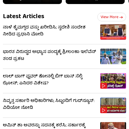
Latest Articles
View More
ನಾಳೆ ಕೈಮಗ್ಗದ ವಸ್ತು ಖರೀದಿಸಿ; ಸ್ವದೇಶಿ ಸಂದೇಶ
ನೀಡಿದ ಪ್ರಧಾನಿ ಮೋದಿ
ಭಾರತ ವಿರುದ್ಧದ ಅಭ್ಯಾಸ ಪಂದ್ಯಕ್ಕೆ ಶ್ರೀಲಂಕಾ ಇಲೆವೆನ್
ತಂಡ ಪ್ರಕಟ
ಲಾಲ್ ಬಾಗ್ ಫ್ಲವರ್ ಶೋನಲ್ಲಿ ಬಿಗ್ ಬಾಸ್ ಸೆಲ್ಫಿ
ಝೋನ್; ಏನಿದರ ವಿಶೇಷ?
ನಿವೃತ್ತ ಸರ್ಕಾರಿ ಅಧಿಕಾರಿಗಳು, ಸಿಬ್ಬಂದಿಗೆ ಗುಡ್​ನ್ಯೂಸ್:
ವಿಡಿಯೋ ನೋಡಿ
ಅಮಿತ್ ಶಾ ಅವರನ್ನು ಸದನಕ್ಕೆ ಕರೆಸಿ; ಸರ್ಕಾರಕ್ಕೆ