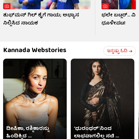
ಶುಭ್​ಮನ್ ಗಿಲ್ ಕೈಗೆ ಗಾಯ; ಅಭ್ಯಾಸ
ಭಲೇ ಬಟ್ಲರ್... ವ
ನಿಲ್ಲಿಸಿದ ನಾಯಕ
ಧೂಳೀಪಟ!
Kannada Webstories
ಇನ್ನಷ್ಟು ಓದಿ
ದೀಪಿಕಾ, ರಶ್ಮಿಕಾರನ್ನು
‘ಧುರಂಧರ್’ನಿಂದ
ಹಿಂದಿಕ್ಕಿದ ...
ಲಾಭವಾಗಲಿಲ್ಲ ನಟಿ ...