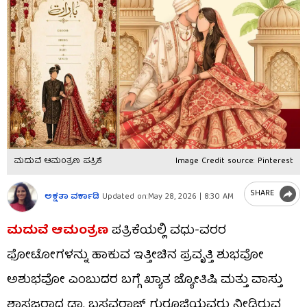
ಮದುವೆ ಆಮಂತ್ರಣ ಪತ್ರಿಕೆ
Image Credit source: Pinterest
SHARE
ಅಕ್ಷತಾ ವರ್ಕಾಡಿ
Updated on:
May 28, 2026 | 8:30 AM
ಮದುವೆ ಆಮಂತ್ರಣ
ಪತ್ರಿಕೆಯಲ್ಲಿ ವಧು-ವರರ
ಫೋಟೋಗಳನ್ನು ಹಾಕುವ ಇತ್ತೀಚಿನ ಪ್ರವೃತ್ತಿ ಶುಭವೋ
ಅಶುಭವೋ ಎಂಬುದರ ಬಗ್ಗೆ ಖ್ಯಾತ ಜ್ಯೋತಿಷಿ ಮತ್ತು ವಾಸ್ತು
ಶಾಸ್ತ್ರಜ್ಞರಾದ ಡಾ. ಬಸವರಾಜ್ ಗುರೂಜಿಯವರು ನೀಡಿರುವ