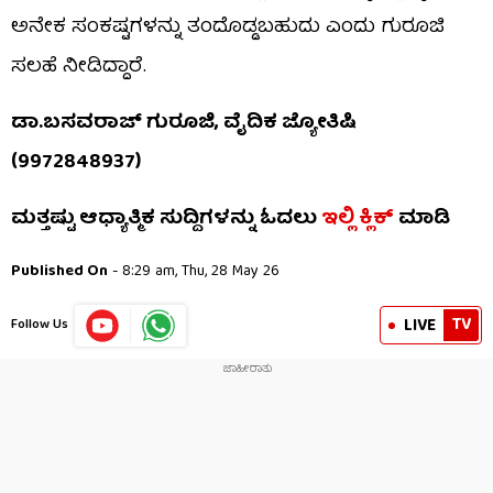
ಅನೇಕ ಸಂಕಷ್ಟಗಳನ್ನು ತಂದೊಡ್ಡಬಹುದು ಎಂದು ಗುರೂಜಿ
ಸಲಹೆ ನೀಡಿದ್ದಾರೆ.
ಡಾ.ಬಸವರಾಜ್ ಗುರೂಜಿ, ವೈದಿಕ ಜ್ಯೋತಿಷಿ
(9972848937)
ಮತ್ತಷ್ಟು ಆಧ್ಯಾತ್ಮಿಕ ಸುದ್ದಿಗಳನ್ನು ಓದಲು
ಇಲ್ಲಿ ಕ್ಲಿಕ್
ಮಾಡಿ
Published On
- 8:29 am, Thu, 28 May 26
TV
LIVE
Follow Us