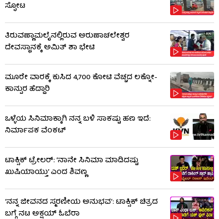
ಸ್ಫೋಟ
ತಿರುವಣ್ಣಾಮಲೈನಲ್ಲಿರುವ ಅರುಣಾಚಲೇಶ್ವರ
ದೇವಸ್ಥಾನಕ್ಕೆ ಅಮಿತ್ ಶಾ ಭೇಟಿ
ಮೂರೇ ವಾರಕ್ಕೆ ಕುಸಿದ 4,700 ಕೋಟಿ ವೆಚ್ಚದ ಲಕ್ನೋ-
ಕಾನ್ಪುರ ಹೆದ್ದಾರಿ
ಒಳ್ಳೆಯ ಸಿನಿಮಾಕ್ಕಾಗಿ ನನ್ನ ಬಳಿ ಸಾಕಷ್ಟು ಹಣ ಇದೆ:
ನಿರ್ಮಾಪಕ ವೆಂಕಟ್
ಟಾಕ್ಸಿಕ್ ಟ್ರೇಲರ್​: ‘ನಾನೇ ಸಿನಿಮಾ ಮಾಡಿದಷ್ಟು
ಖುಷಿಯಾಯ್ತು’ ಎಂದ ಶಿವಣ್ಣ
‘ನನ್ನ ಜೀವನದ ಸ್ಮರಣೀಯ ಅನುಭವ’: ಟಾಕ್ಸಿಕ್ ಚಿತ್ರದ
ಬಗ್ಗೆ ನಟ ಅಕ್ಷಯ್ ಓಬೆರಾ