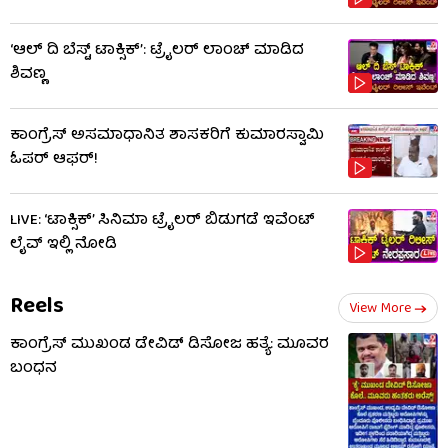
‘ಆಲ್​ ದಿ ಬೆಸ್ಟ್​ ಟಾಕ್ಸಿಕ್’: ಟ್ರೈಲರ್​ ಲಾಂಚ್ ಮಾಡಿದ
ಶಿವಣ್ಣ
ಕಾಂಗ್ರೆಸ್ ಅಸಮಾಧಾನಿತ ಶಾಸಕರಿಗೆ ಕುಮಾರಸ್ವಾಮಿ
ಓಪರ್ ಆಫರ್!
LIVE: ‘ಟಾಕ್ಸಿಕ್’ ಸಿನಿಮಾ ಟ್ರೈಲರ್ ಬಿಡುಗಡೆ ಇವೆಂಟ್
ಲೈವ್ ಇಲ್ಲಿ ನೋಡಿ
Reels
View More
ಕಾಂಗ್ರೆಸ್ ಮುಖಂಡ ಡೇವಿಡ್ ಡಿಸೋಜ ಹತ್ಯೆ: ಮೂವರ
ಬಂಧನ