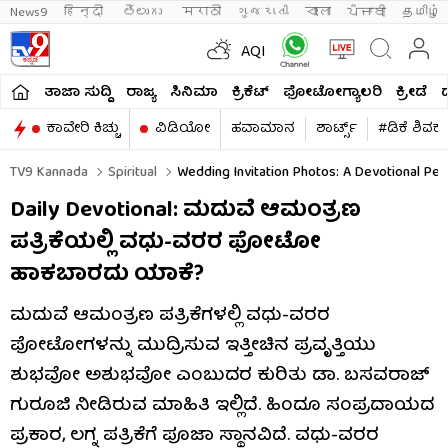
News9
हिन्दी 
తెలుగు 
मराठी
ગુજરાતી
বাংলা
ਪੰਜਾਬੀ
தமிழ்
AQI
ತಾಜಾ ಸುದ್ದಿ
ರಾಜ್ಯ
ಸಿನಿಮಾ
ಕ್ರಿಕೆಟ್​
ಫೋಟೋಗ್ಯಾಲರಿ
ಕ್ರೀಡೆ
ಕಾವೇರಿ ಕಿಚ್ಚು
ವಿಡಿಯೋ
ಹವಾಮಾನ
ಶಾರ್ಟ್ಸ್​
#ಡಿಕೆ ಶಿವಕ
TV9 Kannada
Spiritual
Wedding Invitation Photos: A Devotional Pe
Daily Devotional: ಮದುವೆ ಆಮಂತ್ರಣ
ಪತ್ರಿಕೆಯಲ್ಲಿ ವಧು-ವರರ ಫೋಟೋ
ಹಾಕಬಾರದು ಯಾಕೆ?
ಮದುವೆ ಆಮಂತ್ರಣ ಪತ್ರಿಕೆಗಳಲ್ಲಿ ವಧು-ವರರ
ಫೋಟೋಗಳನ್ನು ಮುದ್ರಿಸುವ ಇತ್ತೀಚಿನ ಪ್ರವೃತ್ತಿಯು
ಶುಭವೋ ಅಶುಭವೋ ಎಂಬುದರ ಕುರಿತು ಡಾ. ಬಸವರಾಜ್
ಗುರೂಜಿ ನೀಡಿರುವ ಮಾಹಿತಿ ಇಲ್ಲಿದೆ. ಹಿಂದೂ ಸಂಪ್ರದಾಯದ
ಪ್ರಕಾರ, ಲಗ್ನ ಪತ್ರಿಕೆಗೆ ಪೂಜಾ ಸ್ಥಾನವಿದೆ. ವಧು-ವರರ