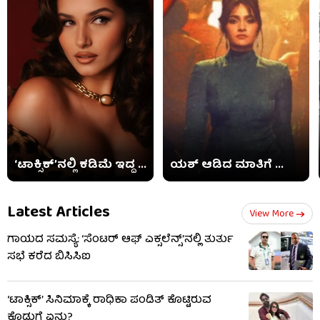
‘ಟಾಕ್ಸಿಕ್​’ನಲ್ಲಿ ಕಡಿಮೆ ಇದ್ದ ...
ಯಶ್ ಆಡಿದ ಮಾತಿಗೆ ...
Latest Articles
View More
ಗಾಯದ ಸಮಸ್ಯೆ: ‘ಸೆಂಟರ್ ಆಫ್ ಎಕ್ಸಲೆನ್ಸ್’ನಲ್ಲಿ ತುರ್ತು
ಸಭೆ ಕರೆದ ಬಿಸಿಸಿಐ
‘ಟಾಕ್ಸಿಕ್’ ಸಿನಿಮಾಕ್ಕೆ ರಾಧಿಕಾ ಪಂಡಿತ್ ಕೊಟ್ಟಿರುವ
ಕೊಡುಗೆ ಏನು?