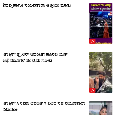
ಶಿವಣ್ಣ ಹಾಗೂ ನಯನತಾರಾ ಆತ್ಮೀಯ ಮಾತು
‘ಟಾಕ್ಸಿಕ್’ ಟ್ರೈಲರ್ ಇವೆಂಟಿಗೆ ಹೊರಟ ಯಶ್,
ಅಭಿಮಾನಿಗಳ ಸಂಭ್ರಮ ನೋಡಿ
‘ಟಾಕ್ಸಿಕ್’ ಸಿನಿಮಾ ಇವೆಂಟ್​​ಗೆ ಬಂದ ನಟಿ ನಯನತಾರಾ:
ವಿಡಿಯೋ