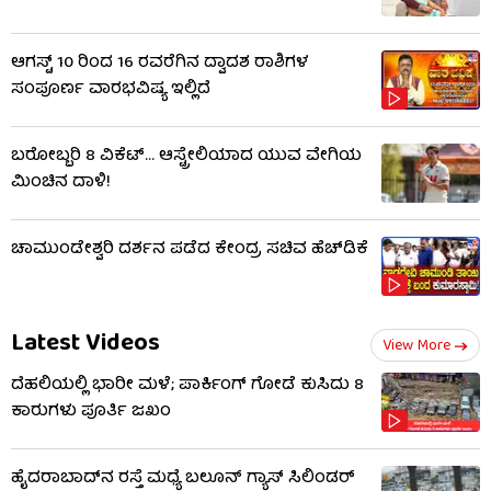
ಆಗಸ್ಟ್ 10 ರಿಂದ 16 ರವರೆಗಿನ ದ್ವಾದಶ ರಾಶಿಗಳ
ಸಂಪೂರ್ಣ ವಾರಭವಿಷ್ಯ ಇಲ್ಲಿದೆ
ಬರೋಬ್ಬರಿ 8 ವಿಕೆಟ್​... ಆಸ್ಟ್ರೇಲಿಯಾದ ಯುವ ವೇಗಿಯ
ಮಿಂಚಿನ ದಾಳಿ!
ಚಾಮುಂಡೇಶ್ವರಿ ದರ್ಶನ ಪಡೆದ ಕೇಂದ್ರ ಸಚಿವ ಹೆಚ್​​ಡಿಕೆ
Latest Videos
View More
ದೆಹಲಿಯಲ್ಲಿ ಭಾರೀ ಮಳೆ; ಪಾರ್ಕಿಂಗ್ ಗೋಡೆ ಕುಸಿದು 8
ಕಾರುಗಳು ಪೂರ್ತಿ ಜಖಂ
ಹೈದರಾಬಾದ್​ನ ರಸ್ತೆ ಮಧ್ಯೆ ಬಲೂನ್ ಗ್ಯಾಸ್ ಸಿಲಿಂಡರ್