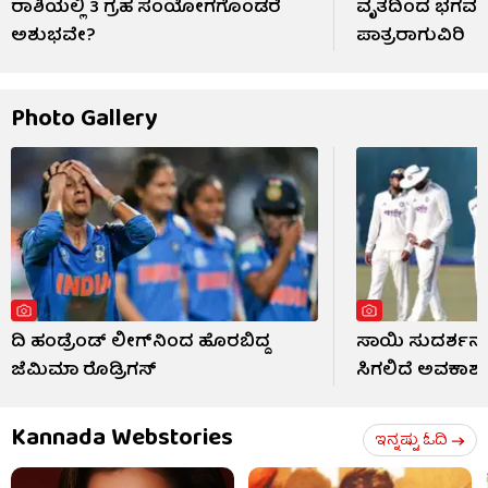
ರಾಶಿಯಲ್ಲಿ 3 ಗ್ರಹ ಸಂಯೋಗಗೊಂಡರೆ
ವೃತದಿಂದ ಭಗವಂತ
ಅಶುಭವೇ?
ಪಾತ್ರರಾಗುವಿರಿ
Photo Gallery
ದಿ ಹಂಡ್ರೆಂಡ್ ಲೀಗ್​ನಿಂದ ಹೊರಬಿದ್ದ
ಸಾಯಿ ಸುದರ್ಶನ್
ಜೆಮಿಮಾ ರೊಡ್ರಿಗಸ್
ಸಿಗಲಿದೆ ಅವಕಾಶ
Kannada Webstories
ಇನ್ನಷ್ಟು ಓದಿ