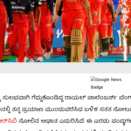
ು ಸುಲಭವಾಗಿ ಗೆದ್ದುಕೊಂಡಿದ್ದ ರಾಯಲ್ ಚಾಲೆಂಜರ್ಸ್ ಬೆ
ವರಿನಲ್ಲಿ ತನ್ನ ಪ್ರಯಾಣ ಮುಂದುವರೆಸಿದ ಬಳಿಕ ಸತತ ಸೋಲ
ರ್​ಸಿಬಿ
ಸೋಲಿನ ಆಘಾತ ಎದುರಿಸಿದೆ. ಈ ಎರಡು ಪಂದ್ಯಗ