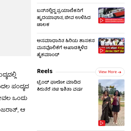
ಬಸ್‌ನಲ್ಲಿದ್ದ ಪ್ರಯಾಣಿಕನಿಗೆ
ಹೃದಯಾಘಾತ, ಜೀವ ಉಳಿಸಿದ
ಚಾಲಕ
ಅಸಮಾಧಾನಿತ ಹಿರಿಯ ಶಾಸಕನ
ಮನವೊಲಿಕೆಗೆ ಅಖಾಡಕ್ಕಿಳಿದ
ಹೈಕಮಾಂಡ್
Reels
View More
್ಯದಲ್ಲಿ
ಟ್ರೆಂಡ್​​ ಫಾಲೋ ಮಾಡಿದ
ೊದಲ ಪಂದ್ಯದ
ಕಿರುತೆರೆ ನಟಿ ಇಶಿತಾ ವರ್ಷ
್ ಕೇವಲ ಒಂದು
ಗುಜರಾತ್, ಆ