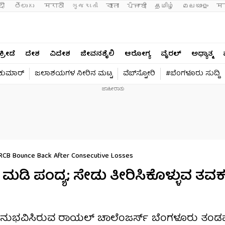
दी 
తెలుగు 
मराठी
ગુજરાતી
বাংলা
ਪੰਜਾਬੀ
தமிழ்
മലയാളം
मन
ಕ್ರೀಡೆ
ದೇಶ
ವಿದೇಶ
ಜೀವನಶೈಲಿ
ಆರೋಗ್ಯ
ವೈರಲ್​
ಅಧ್ಯಾತ್ಮ
ವಕುಮಾರ್​
ಜಲಾಶಯಗಳ ನೀರಿನ ಮಟ್ಟ
ವೆಬ್​ಸ್ಟೋರಿ
#ಬೆಂಗಳೂರು ಸುದ್ದಿ
n RCB Bounce Back After Consecutive Losses
 ಮಡಿ ಪಂದ್ಯ; ಸೇಡು ತೀರಿಸಿಕೊಳ್ಳುವ ತವಕದ
ು ಅನುಭವಿಸಿರುವ ರಾಯಲ್ ಚಾಲೆಂಜರ್ಸ್ ಬೆಂಗಳೂರು ತಂಡ