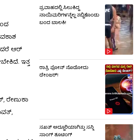
ಪ್ರವಾಹದಲ್ಲಿ ಸಿಲುಕಿದ್ದ
ನಾಯಿಮರಿಗಳನ್ನೆಲ್ಲ ತಬ್ಬಿಕೊಂಡು
ಬಂದ ಬಾಲಕಿ!
ಿಂದ
 ಅವಕಾಶ
ದರೆ ಆರ್​
ೇಕಿದೆ. ಇತ್ತ
ರಾತ್ರಿ ಫೋನ್​​ ನೊಡೋದು
ಡೇಂಜರ್!
ಮ್, ರೇಣುಕಾ
ಾವತ್,
ಸಖತ್ ಅದ್ದೂರಿಯಾಗಿತ್ತು ಸನ್ನಿ
ಸಾಂಗ್ ಶೂಟಿಂಗ್