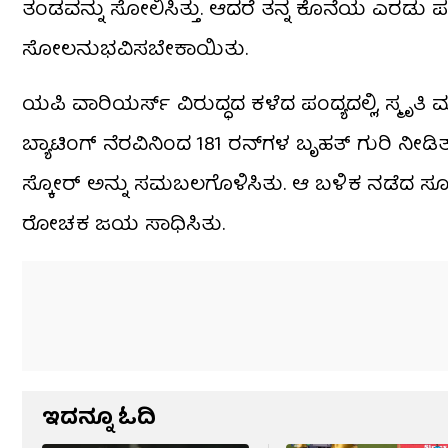
ತಂಡವನ್ನು ಸೋಲಿಸಿತ್ತು. ಆದರೆ ತನ್ನ ಕೊನೆಯ ಎರಡು ಪಂ
ಸೋಲನುಭವಿಸಬೇಕಾಯಿತು.
ಯಪಿ ವಾರಿಯರ್ಸ್​ ವಿರುದ್ಧದ ಕಳೆದ ಪಂದ್ಯದಲ್ಲಿ, ಸ್ಮೃ
ಬ್ಯಾಟಿಂಗ್ ನೆರವಿನಿಂದ 181 ರನ್‌ಗಳ ಬೃಹತ್ ಗುರಿ ನೀಡಿ
ಸ್ಕೋರ್ ಅನ್ನು ಸಮಬಲಗೊಳಿಸಿತು. ಆ ಬಳಿಕ ನಡೆದ ಸೂಪರ
ರೋಚಕ ಜಯ ಸಾಧಿಸಿತು.
ಇದನ್ನೂ ಓದಿ