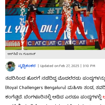
ಆರ್​ಸಿಬಿ Vs ಗುಜರಾತ್
ಪೃಥ್ವಿಶಂಕರ
|
Updated on:
Feb 27, 2025 | 3:10 PM
ತವರಿನಿಂದ ಹೊರಗೆ ನಡೆದಿದ್ದ ಮೊದಲೆರಡು ಪಂದ್ಯಗಳನ್ನ
(Royal Challengers Bengaluru) ಮಹಿಳಾ ತಂಡ, ತ
ಕಂಗೆಟ್ಟಿದೆ. ಬೆಂಗಳೂರಿನಲ್ಲಿ ಆಡಿದ ಎರಡೂ ಪಂದ್ಯಗಳಲ್ಲಿ
ಆ