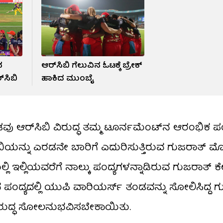
ವ
ಆರ್​ಸಿಬಿ ಗೆಲುವಿನ ಓಟಕ್ಕೆ ಬ್ರೇಕ್
್​ಸಿಬಿ
ಹಾಕಿದ ಮುಂಬೈ
ಂಡವು ಆರ್‌ಸಿಬಿ ವಿರುದ್ಧ ತಮ್ಮ ಟೂರ್ನಮೆಂಟ್‌ನ ಆರಂಭಿಕ ಪಂದ
ಿಯನ್ನು ಎರಡನೇ ಬಾರಿಗೆ ಎದುರಿಸುತ್ತಿರುವ ಗುಜರಾತ್ ಮ
ಲ್ಲಿ ಇಲ್ಲಿಯವರೆಗೆ ನಾಲ್ಕು ಪಂದ್ಯಗಳನ್ನಾಡಿರುವ ಗುಜರಾತ
ತದ ಪಂದ್ಯದಲ್ಲಿ ಯುಪಿ ವಾರಿಯರ್ಸ್​ ತಂಡವನ್ನು ಸೋಲಿಸಿದ್ದ 
್ ವಿರುದ್ಧ ಸೋಲನುಭವಿಸಬೇಕಾಯಿತು.