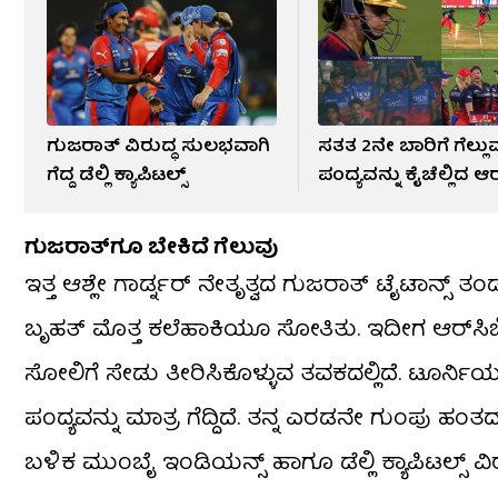
ಗುಜರಾತ್ ವಿರುದ್ಧ ಸುಲಭವಾಗಿ
ಸತತ 2ನೇ ಬಾರಿಗೆ ಗೆಲ್ಲು
ಗೆದ್ದ ಡೆಲ್ಲಿ ಕ್ಯಾಪಿಟಲ್ಸ್
ಪಂದ್ಯವನ್ನು ಕೈಚೆಲ್ಲಿದ ಆರ
ಗುಜರಾತ್​ಗೂ ಬೇಕಿದೆ ಗೆಲುವು
ಇತ್ತ ಆಶ್ಲೇ ಗಾರ್ಡ್ನರ್ ನೇತೃತ್ವದ ಗುಜರಾತ್ ಟೈಟಾನ್ಸ್ ತ
ಬೃಹತ್ ಮೊತ್ತ ಕಲೆಹಾಕಿಯೂ ಸೋತಿತು. ಇದೀಗ ಆರ್​ಸಿಬ
ಸೋಲಿಗೆ ಸೇಡು ತೀರಿಸಿಕೊಳ್ಳುವ ತವಕದಲ್ಲಿದೆ. ಟೂರ್ನಿಯ
ಪಂದ್ಯವನ್ನು ಮಾತ್ರ ಗೆದ್ದಿದೆ. ತನ್ನ ಎರಡನೇ ಗುಂಪು ಹಂ
ಬಳಿಕ ಮುಂಬೈ ಇಂಡಿಯನ್ಸ್ ಹಾಗೂ ಡೆಲ್ಲಿ ಕ್ಯಾಪಿಟಲ್ಸ