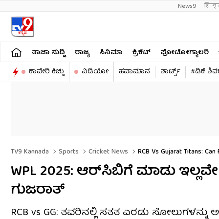
News9
हिन्
ತಾಜಾ ಸುದ್ದಿ
ರಾಜ್ಯ
ಸಿನಿಮಾ
ಕ್ರಿಕೆಟ್​
ಫೋಟೋಗ್ಯಾಲರಿ
ಕಾವೇರಿ ಕಿಚ್ಚು
ವಿಡಿಯೋ
ಹವಾಮಾನ
ಶಾರ್ಟ್ಸ್​
#ಡಿಕೆ ಶಿ
TV9 Kannada
Sports
Cricket News
RCB Vs Gujarat Titans: Ca
WPL 2025: ಆರ್​ಸಿಬಿಗೆ ಮಾಡು ಇಲ್ಲವೇ
ಗುಜರಾತ್
RCB vs GG: ತವರಿನಲ್ಲಿ ಸತತ ಎರಡು ಸೋಲುಗಳನ್ನ