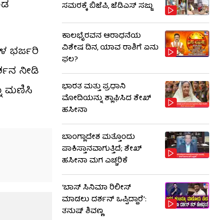
ಂಡ
ಸಮರಕ್ಕೆ ಬಿಜೆಪಿ, ಜೆಡಿಎಸ್ ಸಜ್ಜು
ಕಾಲಭೈರವನ ಆರಾಧನೆಯ
ವಿಶೇಷ ದಿನ, ಯಾವ ರಾಶಿಗೆ ಏನು
ಗಳ ಭರ್ಜರಿ
ಫಲ?
ರ್ಶನ ನೀಡಿ
ಭಾರತ ಮತ್ತು ಪ್ರಧಾನಿ
ು ಮಣಿಸಿ
ಮೋದಿಯನ್ನು ಶ್ಲಾಘಿಸಿದ ಶೇಖ್
ಹಸೀನಾ
ಬಾಂಗ್ಲಾದೇಶ ಮತ್ತೊಂದು
ಪಾಕಿಸ್ತಾನವಾಗುತ್ತಿದೆ; ಶೇಖ್
ಹಸೀನಾ ಮಗ ಎಚ್ಚರಿಕೆ
‘ಬಾಸ್ ಸಿನಿಮಾ ರಿಲೀಸ್
ಮಾಡಲು ದರ್ಶನ್ ಒಪ್ಪಿದ್ದಾರೆ’:
ತನುಷ್ ಶಿವಣ್ಣ