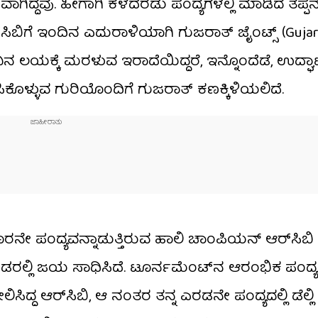
ದ್ದವು. ಹೀಗಾಗಿ ಕಳೆದೆರಡು ಪಂದ್ಯಗಳಲ್ಲಿ ಮಾಡಿದ ತಪ್ಪನ್
ಿಬಿಗೆ ಇಂದಿನ ಎದುರಾಳಿಯಾಗಿ ಗುಜರಾತ್ ಜೈಂಟ್ಸ್ (Gujara
ಲುವಿನ ಲಯಕ್ಕೆ ಮರಳುವ ಇರಾದೆಯಿದ್ದರೆ, ಇನ್ನೊಂದೆಡೆ, ಉದ್ಘ
ಿಕೊಳ್ಳುವ ಗುರಿಯೊಂದಿಗೆ ಗುಜರಾತ್ ಕಣಕ್ಕಿಳಿಯಲಿದೆ.
ಮೂರನೇ ಪಂದ್ಯವನ್ನಾಡುತ್ತಿರುವ ಹಾಲಿ ಚಾಂಪಿಯನ್ ಆರ್‌ಸಿಬ
ಎರಡರಲ್ಲಿ ಜಯ ಸಾಧಿಸಿದೆ. ಟೂರ್ನಮೆಂಟ್‌ನ ಆರಂಭಿಕ ಪಂದ್ಯದ
ದ್ದ ಆರ್​ಸಿಬಿ, ಆ ನಂತರ ತನ್ನ ಎರಡನೇ ಪಂದ್ಯದಲ್ಲಿ ಡೆಲ್ಲಿ ಕ್