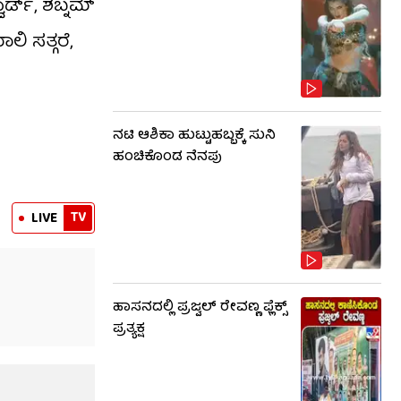
್ಡ್, ಶಬ್ನಮ್
ಲಿ ಸತ್ಗರೆ,
ನಟಿ ಆಶಿಕಾ ಹುಟ್ಟುಹಬ್ಬಕ್ಕೆ ಸುನಿ
ಹಂಚಿಕೊಂಡ ನೆನಪು
TV
LIVE
ಹಾಸನದಲ್ಲಿ ಪ್ರಜ್ವಲ್ ರೇವಣ್ಣ ಫ್ಲೆಕ್ಸ್
ಪ್ರತ್ಯಕ್ಷ