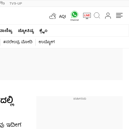
ी9
TV9-UP
AQI
ವಾಣಿಜ್ಯ
ಜ್ಯೋತಿಷ್ಯ
ಕ್ರೈಂ
#ನರೇಂದ್ರ ಮೋದಿ
ಉದ್ಯೋಗ
ಲ್ಲಿ
ವು ಇದೀಗ