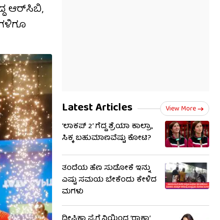
ದ ಆರ್‌ಸಿಬಿ,
ಡಗಳಿಗೂ
Latest Articles
View More
‘ಲಾಕಪ್ 2’ ಗೆದ್ದ ಶ್ರೆಯಾ ಕಾಲ್ರಾ,
ಸಿಕ್ಕ ಬಹುಮಾಣವೆಷ್ಟು ಕೋಟಿ?
ತಂದೆಯ ಹೆಣ ಸುಡೋಕೆ ಇನ್ನು
ಎಷ್ಟು ಸಮಯ ಬೇಕೆಂದು ಕೇಳಿದ
ಮಗಳು
ದೀಪಿಕಾ ಪ್ರೆಗ್ನೆನ್ಸಿಯಿಂದ ‘ರಾಕಾ’