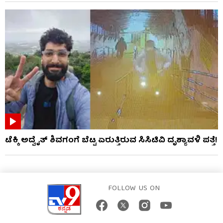
ಟೆಕ್ಕಿ ಅದ್ವೈತ್ ಶಿವಗಂಗೆ ಬೆಟ್ಟ ಏರುತ್ತಿರುವ ಸಿಸಿಟಿವಿ ದೃಶ್ಯಾವಳಿ ಪತ್ತೆ!
FOLLOW US ON