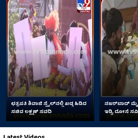
ಛತ್ರಪತಿ ಶಿವಾಜಿ ಸ್ಟೈಲ್​ನಲ್ಲಿ ಖಡ್ಗ ಹಿಡಿದ
ನಜರ್‌ಬಾದ್ ಮೈಲ
ಸಚಿವ ಲಕ್ಷ್ಮಣ್ ಸವದಿ
ಇಡ್ಲಿ, ದೋಸೆ ಸವ
Latest Videos