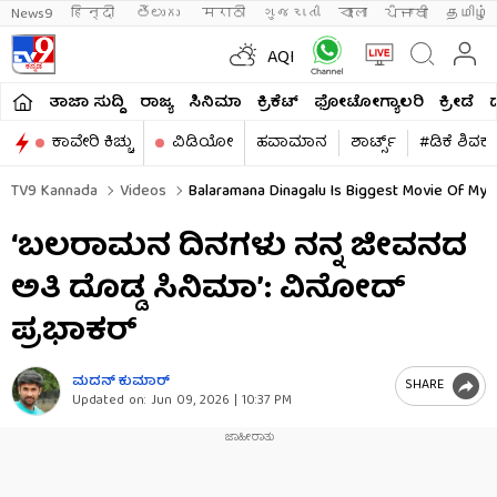
News9
हिन्दी 
తెలుగు 
मराठी
ગુજરાતી
বাংলা
ਪੰਜਾਬੀ
தமிழ்
AQI
ತಾಜಾ ಸುದ್ದಿ
ರಾಜ್ಯ
ಸಿನಿಮಾ
ಕ್ರಿಕೆಟ್​
ಫೋಟೋಗ್ಯಾಲರಿ
ಕ್ರೀಡೆ
ಕಾವೇರಿ ಕಿಚ್ಚು
ವಿಡಿಯೋ
ಹವಾಮಾನ
ಶಾರ್ಟ್ಸ್​
#ಡಿಕೆ ಶಿವಕ
TV9 Kannada
Videos
Balaramana Dinagalu Is Biggest Movie Of My 
‘ಬಲರಾಮನ ದಿನಗಳು ನನ್ನ ಜೀವನದ
ಅತಿ ದೊಡ್ಡ ಸಿನಿಮಾ’: ವಿನೋದ್
ಪ್ರಭಾಕರ್
ಮದನ್​ ಕುಮಾರ್​
SHARE
Updated on:
Jun 09, 2026 | 10:37 PM