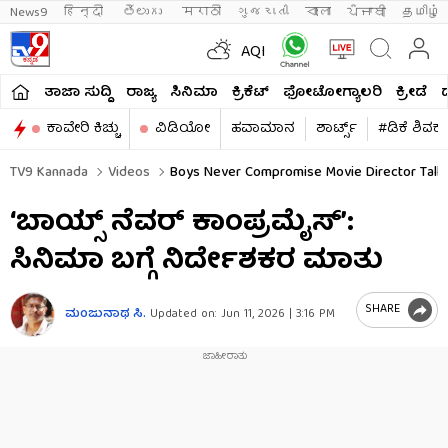
News9
हिन्दी 
తెలుగు 
मराठी
ગુજરાતી
বাংলা
ਪੰਜਾਬੀ
தமிழ்
AQI
ತಾಜಾ ಸುದ್ದಿ
ರಾಜ್ಯ
ಸಿನಿಮಾ
ಕ್ರಿಕೆಟ್​
ಫೋಟೋಗ್ಯಾಲರಿ
ಕ್ರೀಡೆ
ಕಾವೇರಿ ಕಿಚ್ಚು
ವಿಡಿಯೋ
ಹವಾಮಾನ
ಶಾರ್ಟ್ಸ್​
#ಡಿಕೆ ಶಿವಕ
TV9 Kannada
Videos
Boys Never Compromise Movie Director Talk
‘ಬಾಯ್ಸ್ ನೆವರ್ ಕಾಂಪ್ರಮೈಸ್’:
ಸಿನಿಮಾ ಬಗ್ಗೆ ನಿರ್ದೇಶಕರ ಮಾತು
SHARE
ಮಂಜುನಾಥ ಸಿ.
Updated on:
Jun 11, 2026 | 3:16 PM