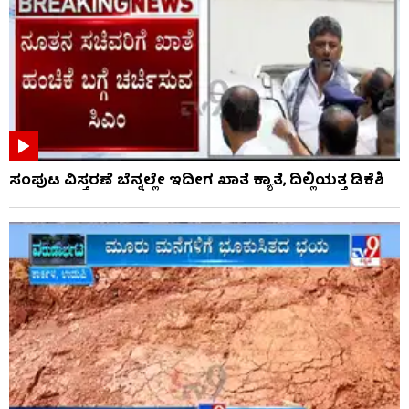
ಸಂಪುಟ ವಿಸ್ತರಣೆ ಬೆನ್ನಲ್ಲೇ ಇದೀಗ ಖಾತೆ ಕ್ಯಾತೆ, ದಿಲ್ಲಿಯತ್ತ ಡಿಕೆಶಿ