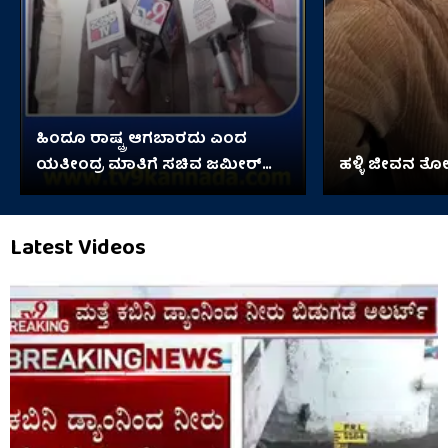
ಹಿಂದೂ ರಾಷ್ಟ್ರ ಆಗಬಾರದು ಎಂದ
ಯತೀಂದ್ರ ಮಾತಿಗೆ ಸಚಿವ ಜಮೀರ್
ಹಳ್ಳಿ ಜೀವನ ತೋರ
ಹೇಳಿದ್ದೇನು?
Latest Videos