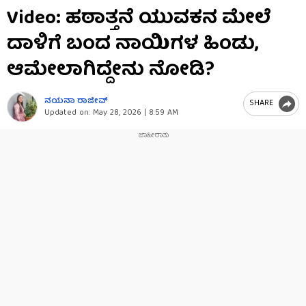
0
Video: ಹಠಾತ್ತನೆ ಯುವಕನ ಮೇಲೆ
seconds
of
ದಾಳಿಗೆ ಬಂದ ನಾಯಿಗಳ ಹಿಂಡು,
23
seconds
ಆಮೇಲಾಗಿದ್ದೇನು ನೋಡಿ?
ನಯನಾ ರಾಜೀವ್
SHARE
Updated on:
May 28, 2026 | 8:59 AM