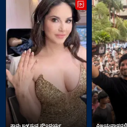
ತಾವು ಬಳಸುವ ಸೌಂದರ್ಯ
ವಿಜಯವಾಡದಲ್ಲಿ