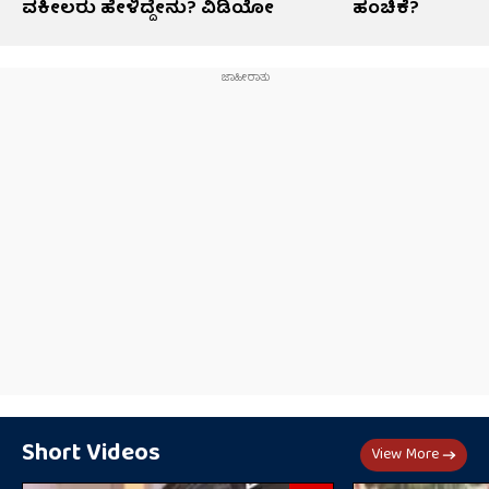
ವಕೀಲರು ಹೇಳಿದ್ದೇನು? ವಿಡಿಯೋ
ಹಂಚಿಕೆ?
Short Videos
View More