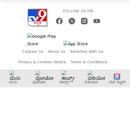
FOLLOW US ON
Contact Us
About Us
Advertise With Us
Privacy & Cookies Notice
Terms & Conditions
Complaint Redressal
ಮೆನು
ಫೋಟೋ
ಶಾರ್ಟ್ಸ್
ವಿಡಿಯೋ
ವೆಬ್​ ಸ್ಟೋರಿ
Network Sites:
TV9 Bharatvarsh
TV9 Marathi
TV9 Telugu
TV9 Bangla
TV9 Gujarati
TV9 Punjabi
TV9 Tamil
TV9 Malayalam
TV9 UP
News9 LIVE
Money9 LIVE
Copyright © 2026 TV9Kannada. All Rights Reserved.