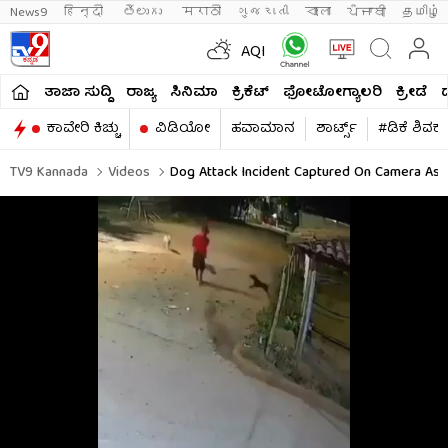
News9
हिन्दी 
తెలుగు 
मराठी
ગુજરાતી
বাংলা
ਪੰਜਾਬੀ
தமிழ்
AQI
ತಾಜಾ ಸುದ್ದಿ
ರಾಜ್ಯ
ಸಿನಿಮಾ
ಕ್ರಿಕೆಟ್​
ಫೋಟೋಗ್ಯಾಲರಿ
ಕ್ರೀಡೆ
ಕಾವೇರಿ ಕಿಚ್ಚು
ವಿಡಿಯೋ
ಹವಾಮಾನ
ಶಾರ್ಟ್ಸ್​
#ಡಿಕೆ ಶಿವಕ
TV9 Kannada
Videos
Dog Attack Incident Captured On Camera As M