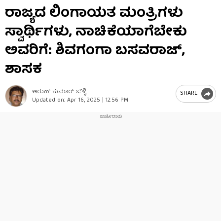
0
ರಾಜ್ಯದ ಲಿಂಗಾಯತ ಮಂತ್ರಿಗಳು
seconds
of
ಸ್ವಾರ್ಥಿಗಳು, ನಾಚಿಕೆಯಾಗೆಬೇಕು
4
minutes,
14
ಅವರಿಗೆ: ಶಿವಗಂಗಾ ಬಸವರಾಜ್,
seconds
ಶಾಸಕ
ಅರುಣ್​ ಕುಮಾರ್​ ಬೆಳ್ಳಿ
SHARE
Updated on:
Apr 16, 2025 | 12:56 PM