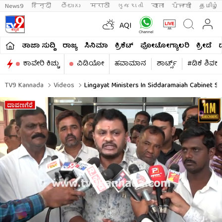
News9
हिन्दी 
తెలుగు 
मराठी
ગુજરાતી
বাংলা
ਪੰਜਾਬੀ
தமிழ்
AQI
ತಾಜಾ ಸುದ್ದಿ
ರಾಜ್ಯ
ಸಿನಿಮಾ
ಕ್ರಿಕೆಟ್​
ಫೋಟೋಗ್ಯಾಲರಿ
ಕ್ರೀಡೆ
ಕಾವೇರಿ ಕಿಚ್ಚು
ವಿಡಿಯೋ
ಹವಾಮಾನ
ಶಾರ್ಟ್ಸ್​
#ಡಿಕೆ ಶಿವಕ
TV9 Kannada
Videos
Lingayat Ministers In Siddaramaiah Cabinet S