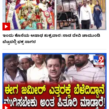
ಇಂದು ಕೊನೆಯ ಆಷಾಢ ಶುಕ್ರವಾರ: ನಾಡ ದೇವಿ ಚಾಮುಂಡಿ
ಬೆಟ್ಟದಲ್ಲಿ ಭಕ್ತ ಸಾಗರ