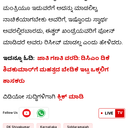
ಮಂತ್ರಿಯೂ ಇದುವರೆಗೆ ಅದನ್ನು ಮಾಡಲಿಲ್ಲ,
ನಾಚಿಕೆಯಾಗಬೇಕು ಅವರಿಗೆ, ಇಷ್ಟೊಂದು ಸ್ವಾರ್ಥ
ಅವರಲ್ಲಿರಬಾರದು, ಈಶ್ವರ್ ಖಂಡ್ರೆಯವರಿಗೆ ಫೋನ್
ಮಾಡಿದರೆ ಅವರು ರಿಸೀವ್ ಮಾಡಲ್ಲ ಎಂದು ಹೇಳಿದರು.
ಇದನ್ನೂ ಓದಿ:
ಜಾತಿ ಗಣತಿ ವರದಿ: ಡಿಸಿಎಂ ಡಿಕೆ
ಶಿವಕುಮಾರ್​ಗೆ ಮಹತ್ವದ ಬೇಡಿಕೆ ಇಟ್ಟ ಒಕ್ಕಲಿಗ
ಶಾಸಕರು
ವಿಡಿಯೋ ಸುದ್ದಿಗಳಿಗಾಗಿ
ಕ್ಲಿಕ್ ಮಾಡಿ
TV
LIVE
Follow Us
DK Shivakumar
Karnataka
Siddaramaiah