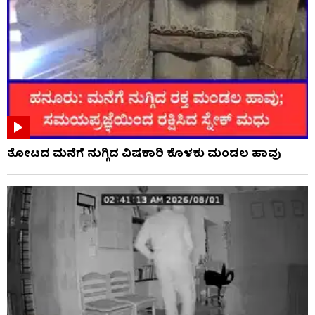
ತೋಟದ ಮನೆಗೆ ನುಗ್ಗಿದ ವಿಷಕಾರಿ ಕೊಳಕು ಮಂಡಲ ಹಾವು