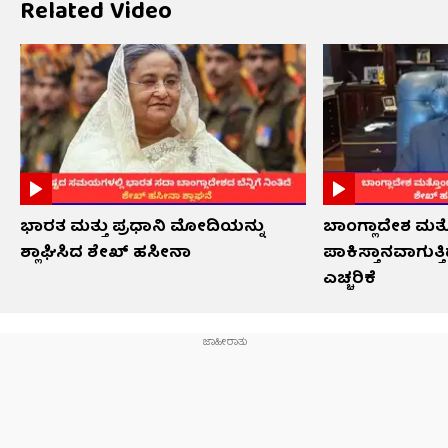
Related Video
ಭಾರತ ಮತ್ತು ಪ್ರಧಾನಿ ಮೋದಿಯನ್ನು
ಬಾಂಗ್ಲಾದೇಶ ಮತ್
ಶ್ಲಾಘಿಸಿದ ಶೇಖ್ ಹಸೀನಾ
ಪಾಕಿಸ್ತಾನವಾಗುತ
ಎಚ್ಚರಿಕೆ