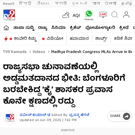
News9
हिन्दी 
తెలుగు 
मराठी
ગુજરાતી
বাংলা
ਪੰਜਾਬੀ
தமிழ்
AQI
ತಾಜಾ ಸುದ್ದಿ
ರಾಜ್ಯ
ಸಿನಿಮಾ
ಕ್ರಿಕೆಟ್​
ಫೋಟೋಗ್ಯಾಲರಿ
ಕ್ರೀಡೆ
ಕಾವೇರಿ ಕಿಚ್ಚು
ವಿಡಿಯೋ
ಹವಾಮಾನ
ಶಾರ್ಟ್ಸ್​
#ಡಿಕೆ ಶಿವಕ
TV9 Kannada
Videos
Madhya Pradesh Congress MLAs Arrive In Beng
ರಾಜ್ಯಸಭಾ ಚುನಾವಣೆಯಲ್ಲಿ
ಅಡ್ಡಮತದಾನದ ಭೀತಿ: ಬೆಂಗಳೂರಿಗೆ
ಬರಬೇಕಿದ್ದ ‘ಕೈ’ ಶಾಸಕರ ಪ್ರವಾಸ
ಕೊನೇ ಕ್ಷಣದಲ್ಲಿ ರದ್ದು
ನವೀನ್ ಕುಮಾರ್ ಟಿ
Edited By:
ಪ್ರಸನ್ನ ಹೆಗಡೆ
SHARE
Updated on:
Jun 09, 2026 | 7:42 PM