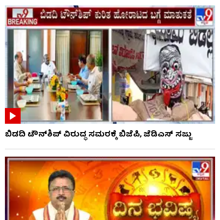
ಬಿಡದಿ ಟೌನ್‌ಶಿಪ್ ವಿರುದ್ಧ ಸಮರಕ್ಕೆ ಬಿಜೆಪಿ, ಜೆಡಿಎಸ್ ಸಜ್ಜು