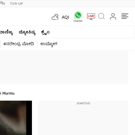
ी9
TV9-UP
AQI
ವಾಣಿಜ್ಯ
ಜ್ಯೋತಿಷ್ಯ
ಕ್ರೈಂ
#ನರೇಂದ್ರ ಮೋದಿ
ಉದ್ಯೋಗ
di Murmu