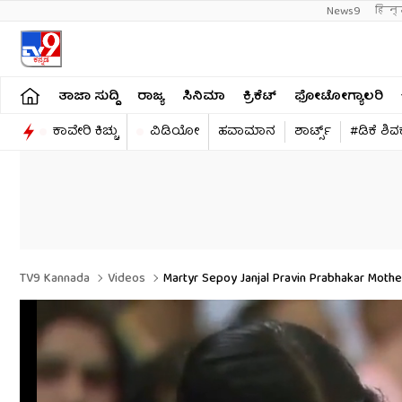
News9
हिन्
ತಾಜಾ ಸುದ್ದಿ
ರಾಜ್ಯ
ಸಿನಿಮಾ
ಕ್ರಿಕೆಟ್​
ಫೋಟೋಗ್ಯಾಲರಿ
ಕಾವೇರಿ ಕಿಚ್ಚು
ವಿಡಿಯೋ
ಹವಾಮಾನ
ಶಾರ್ಟ್ಸ್​
#ಡಿಕೆ ಶಿ
TV9 Kannada
Videos
Martyr Sepoy Janjal Pravin Prabhakar Moth