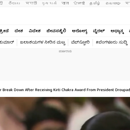
दी 
తెలుగు 
मराठी
ગુજરાતી
বাংলা
ਪੰਜਾਬੀ
தமிழ்
മലയാളം
मन
ಕ್ರೀಡೆ
ದೇಶ
ವಿದೇಶ
ಜೀವನಶೈಲಿ
ಆರೋಗ್ಯ
ವೈರಲ್​
ಅಧ್ಯಾತ್ಮ
ವಕುಮಾರ್​
ಜಲಾಶಯಗಳ ನೀರಿನ ಮಟ್ಟ
ವೆಬ್​ಸ್ಟೋರಿ
#ಬೆಂಗಳೂರು ಸುದ್ದಿ
er Break Down After Receiving Kirti Chakra Award From President Droupa