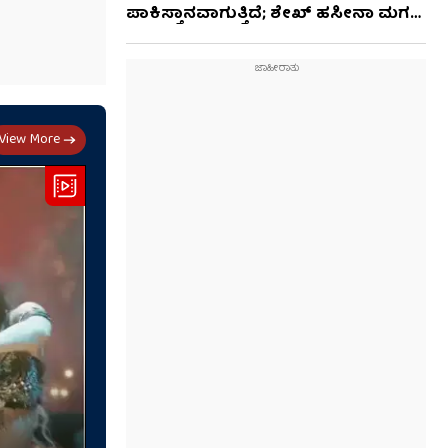
ಪಾಕಿಸ್ತಾನವಾಗುತ್ತಿದೆ; ಶೇಖ್ ಹಸೀನಾ ಮಗ
ಎಚ್ಚರಿಕೆ
View More