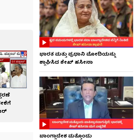
ಭಾರತ ಮತ್ತು ಪ್ರಧಾನಿ ಮೋದಿಯನ್ನು
ಶ್ಲಾಘಿಸಿದ ಶೇಖ್ ಹಸೀನಾ
ತರಣೆ
ೀಕೆಗೆ
್​​
ಬಾಂಗ್ಲಾದೇಶ ಮತ್ತೊಂದು