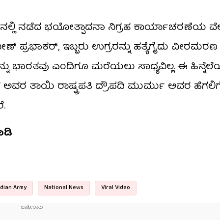
ಾಮ್‌ನಲ್ಲಿ ನಡೆದ ಭಯೋತ್ಪಾದನಾ ನಿಗ್ರಹ ಕಾರ್ಯಾಚರಣೆಯ ವ
ೀಣ್ ಪ್ರಭಾಕರ್, ಇಬ್ಬರು ಉಗ್ರರನ್ನು ಹತ್ಯೆಗೈದು ವೀರಮರಣ ಅಪ
ು ಭಾರತವು ಎಂದಿಗೂ ಮರೆಯಲು ಸಾಧ್ಯವಿಲ್ಲ. ಈ ಹಿನ್ನೆಲೆಯಲ
ೆ ಅವರ ತಾಯಿ ರಾಷ್ಟ್ರಪತಿ ದ್ರೌಪದಿ ಮುರ್ಮು ಅವರ ಹೆಗಲಿಗೊ
ೆ.
ಮಾಡಿ
ndian Army
National News
Viral Video