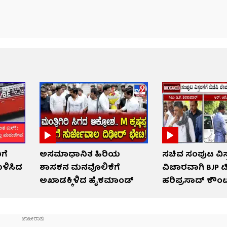
ಿಗೆ
ಅಸಮಾಧಾನಿತ ಹಿರಿಯ
ಸಚಿವ ಸಂಪುಟ ವಿಸ್
ಳಿಸಿದ
ಶಾಸಕನ ಮನವೊಲಿಕೆಗೆ
ವಿಚಾರವಾಗಿ BJP ಟ
ಅಖಾಡಕ್ಕಿಳಿದ ಹೈಕಮಾಂಡ್
ಹರಿಪ್ರಸಾದ್ ಕೌಂಟರ