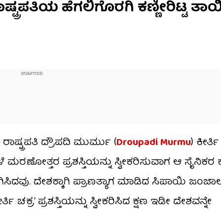
ಾಷ್ಟ್ರಪತಿಯ ಹೆಗಲಿಗೊರಗಿ ಕಣ್ಣೀರಿಟ್ಟ ತಾಯ
್ಟ್ರಪತಿ ದ್ರೌಪದಿ ಮುರ್ಮು (
Droupadi Murmu
) ಕೀರ್ತ
ವೇಳೆ ಮರಣೋತ್ತರ ಪ್ರಶಸ್ತಿಯನ್ನು ಸ್ವೀಕರಿಸುವಾಗ ಆ ಸೈನಿಕರ
ಗಿಸಿದವು. ದೇಶಕ್ಕಾಗಿ ಪ್ರಾಣತ್ಯಾಗ ಮಾಡಿದ ಸಿಪಾಯಿ ಜಂಜಾಲ
ಕ್ರ’ ಪ್ರಶಸ್ತಿಯನ್ನು ಸ್ವೀಕರಿಸಿದ ಕ್ಷಣ ಇಡೀ ದೇಶವನ್ನೇ