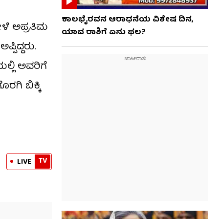
ಕಾಲಭೈರವನ ಆರಾಧನೆಯ ವಿಶೇಷ ದಿನ,
ೇಳೆ ಅಪ್ರತಿಮ
ಯಾವ ರಾಶಿಗೆ ಏನು ಫಲ?
್ಪಿದ್ದರು.
್ಲಿ ಅವರಿಗೆ
ರಗಿ ಬಿಕ್ಕಿ
TV
LIVE