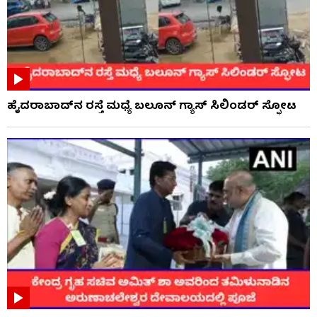
ಹೈದರಾಬಾದ್​ನ ರಸ್ತೆ ಮಧ್ಯೆ ಬಲೂನ್ ಗ್ಯಾಸ್ ಸಿಲಿಂಡರ್ ಸ್ಫೋಟ