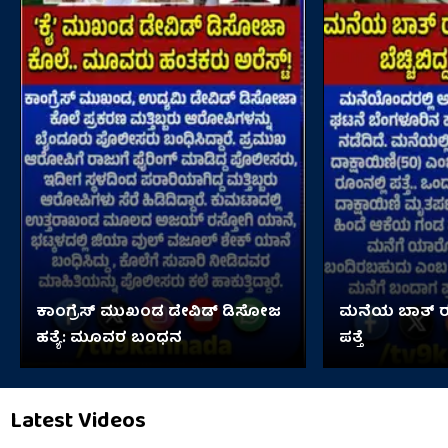
ಕಾಂಗ್ರೆಸ್ ಮುಖಂಡ ಡೇವಿಡ್ ಡಿಸೋಜ
ಮನೆಯ ಬಾತ್ ರೂ
ಹತ್ಯೆ: ಮೂವರ ಬಂಧನ
ಪತ್ತೆ
Latest Videos