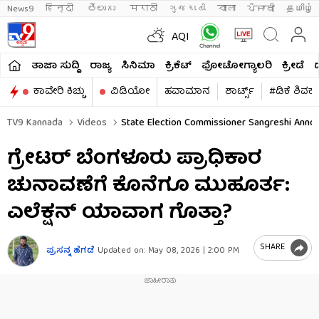
News9
हिन्दी 
తెలుగు 
मराठी
ગુજરાતી
বাংলা
ਪੰਜਾਬੀ
தமிழ்
AQI
ತಾಜಾ ಸುದ್ದಿ
ರಾಜ್ಯ
ಸಿನಿಮಾ
ಕ್ರಿಕೆಟ್​
ಫೋಟೋಗ್ಯಾಲರಿ
ಕ್ರೀಡೆ
ಕಾವೇರಿ ಕಿಚ್ಚು
ವಿಡಿಯೋ
ಹವಾಮಾನ
ಶಾರ್ಟ್ಸ್​
#ಡಿಕೆ ಶಿವಕ
TV9 Kannada
Videos
State Election Commissioner Sangreshi Anno
ಗ್ರೇಟರ್​​ ಬೆಂಗಳೂರು ಪ್ರಾಧಿಕಾರ
ಚುನಾವಣೆಗೆ ಕೊನೆಗೂ ಮುಹೂರ್ತ:
ಎಲೆಕ್ಷನ್​​ ಯಾವಾಗ ಗೊತ್ತಾ?
SHARE
ಪ್ರಸನ್ನ ಹೆಗಡೆ
Updated on:
May 08, 2026 | 2:00 PM