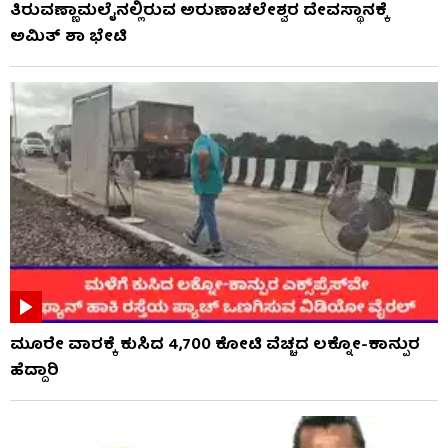
ತಿರುವಣ್ಣಾಮಲೈನಲ್ಲಿರುವ ಅರುಣಾಚಲೇಶ್ವರ ದೇವಸ್ಥಾನಕ್ಕೆ
ಅಮಿತ್ ಶಾ ಭೇಟಿ
ಮೂರೇ ವಾರಕ್ಕೆ ಕುಸಿದ 4,700 ಕೋಟಿ ವೆಚ್ಚದ ಲಕ್ನೋ-ಕಾನ್ಪುರ
ಹೆದ್ದಾರಿ