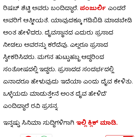
ರಿಷಬ್ ಶೆಟ್ಟಿ ಅವರು ಬಂದಿದ್ದಾರೆ.
ಪಂಜುರ್ಲಿ
ಎಂದರೆ
ಅವರಿಗೆ ಆತ್ಮೀಯತೆ. ಯಾವುದಕ್ಕೂ ಗಡಿಬಿಡಿ ಮಾಡಬೇಡಿ
ಅಂತ ಹೇಳಿದರು. ದೈವಸ್ಥಾನದ ಎದುರು ಪ್ರಸಾದ
ನೀಡಲು ಅವರನ್ನು ಕರೆದೆವು. ಎಲ್ಲರೂ ಪ್ರಸಾದ
ಸ್ವೀಕರಿಸಿದರು. ಮಗನ ಹುಟ್ಟುಹಬ್ಬ ಆದ್ದರಿಂದ
ಸಂತೋಷದಲ್ಲಿ ಇದ್ದರು. ಪ್ರಸಾದದ ಸಂದರ್ಭದಲ್ಲಿ
ಏನಾದರೂ ಹೇಳುವುದು ಇದೆಯಾ ಎಂದು ದೈವ ಕೇಳಿತು.
ಒಳ್ಳೆಯದು ಮಾಡುತ್ತೇನೆ ಅಂತ ದೈವ ಹೇಳಿದೆ’
ಎಂದಿದ್ದಾರೆ ರವಿ ಪ್ರಸನ್ನ.
ಇನ್ನಷ್ಟು ಸಿನಿಮಾ ಸುದ್ದಿಗಳಿಗಾಗಿ
ಇಲ್ಲಿ ಕ್ಲಿಕ್​ ಮಾಡಿ.