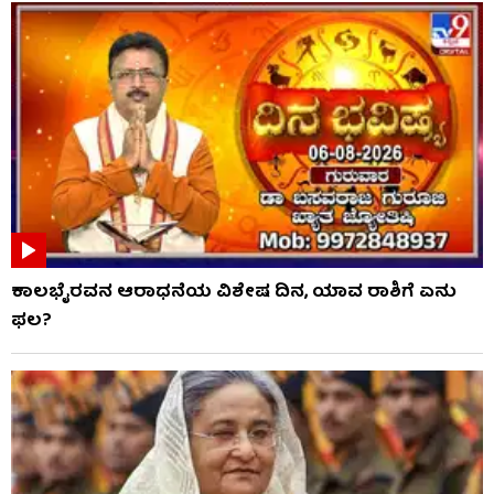
ಕಾಲಭೈರವನ ಆರಾಧನೆಯ ವಿಶೇಷ ದಿನ, ಯಾವ ರಾಶಿಗೆ ಏನು
ಫಲ?