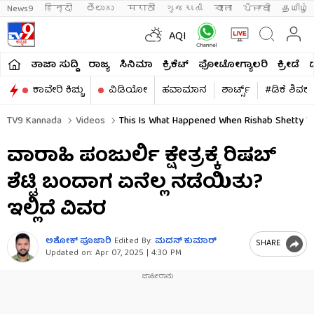
News9
हिन्दी 
తెలుగు 
मराठी
ગુજરાતી
বাংলা
ਪੰਜਾਬੀ
தமிழ்
AQI
ತಾಜಾ ಸುದ್ದಿ
ರಾಜ್ಯ
ಸಿನಿಮಾ
ಕ್ರಿಕೆಟ್​
ಫೋಟೋಗ್ಯಾಲರಿ
ಕ್ರೀಡೆ
ಕಾವೇರಿ ಕಿಚ್ಚು
ವಿಡಿಯೋ
ಹವಾಮಾನ
ಶಾರ್ಟ್ಸ್​
#ಡಿಕೆ ಶಿವಕ
TV9 Kannada
Videos
This Is What Happened When Rishab Shetty Vis
ವಾರಾಹಿ ಪಂಜುರ್ಲಿ ಕ್ಷೇತ್ರಕ್ಕೆ ರಿಷಬ್
ಶೆಟ್ಟಿ ಬಂದಾಗ ಏನೆಲ್ಲ ನಡೆಯಿತು?
ಇಲ್ಲಿದೆ ವಿವರ
ಅಶೋಕ್​ ಪೂಜಾರಿ
Edited By:
ಮದನ್​ ಕುಮಾರ್​
SHARE
Updated on:
Apr 07, 2025 | 4:30 PM