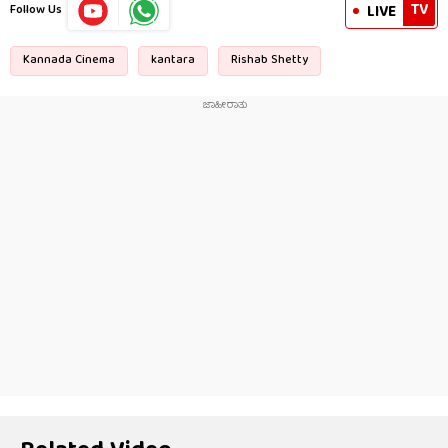
TV
LIVE
Follow Us
Kannada Cinema
kantara
Rishab Shetty