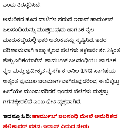
ಎಂದು ತಿರಸ್ಕರಿಸಿದೆ.
ಅಮೆರಿಕದ ಹೊಸ ದಾಳಿಗಳ ನಡುವೆ ಇರಾನ್ ಹಾರ್ಮುಜ್
ಜಲಸಂಧಿಯನ್ನು ಮುಚ್ಚಿರುವುದು ಜಾಗತಿಕ ತೈಲ
ಮಾರುಕಟ್ಟೆಯಲ್ಲಿ ಭಾರಿ ಆತಂಕವನ್ನು ಸೃಷ್ಟಿಸಿದೆ. ಇದರ
ಪರಿಣಾಮವಾಗಿ ಕಚ್ಚಾ ತೈಲದ ಬೆಲೆಗಳು ತಕ್ಷಣವೇ ಶೇ. 2ಕ್ಕಿಂತ
ಹೆಚ್ಚು ಏರಿಕೆಯಾಗಿವೆ. ಹಾರ್ಮುಜ್ ಜಲಸಂಧಿಯು ಜಾಗತಿಕ
ತೈಲ ಮತ್ತು ದ್ರವೀಕೃತ ನೈಸರ್ಗಿಕ ಅನಿಲ (LNG) ಸಾಗಣೆಯ
ಅತ್ಯಂತ ಪ್ರಮುಖ ಜಲಮಾರ್ಗವಾಗಿರುವುದರಿಂದ, ಈ ಬಿಕ್ಕಟ್ಟು
ಹೀಗೆಯೇ ಮುಂದುವರಿದರೆ ಇಂಧನ ಬೆಲೆಗಳು ಮತ್ತಷ್ಟು
ಗಗನಕ್ಕೇರಲಿವೆ ಎಂಬ ಭೀತಿ ವ್ಯಕ್ತವಾಗಿದೆ.
ಇದನ್ನೂ ಓದಿ:
ಹಾರ್ಮುಜ್ ಜಲಸಂಧಿ ಮೇಲೆ ಅಮೆರಿಕದ
ಹೆಲಿಕಾಪ್ಟರ್‌ ಪತನ; ಇರಾನ್ ವಿರುದ್ಧ ಸೇಡು