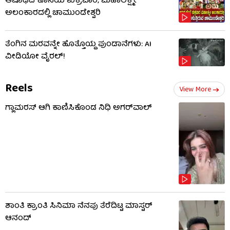
ಆಷಾಢದ ಕೊನೆಯ ಶುಕ್ರವಾರ; ಮಹಾಲಕ್ಷ್ಮೀ
ಅಲಂಕಾರದಲ್ಲಿ ಚಾಮುಂಡೇಶ್ವರಿ
ತೆಂಗಿನ ಮರವನ್ನೇ ಹೊತ್ತೊಯ್ದ ಪುಂಡಾನೆಗಳು: AI
ವೀಡಿಯೋ ವೈರಲ್!
Reels
View More
ಗ್ಲಾಮರಸ್ ಆಗಿ ಕಾಣಿಸಿಕೊಂಡ ನಿಧಿ ಅಗರ್​​ವಾಲ್
ಶಾಂತಿ ಕ್ರಾಂತಿ ಸಿನಿಮಾ ನೆನಪು ತೆರೆದಿಟ್ಟ ಮಾಸ್ಟರ್
ಆನಂದ್