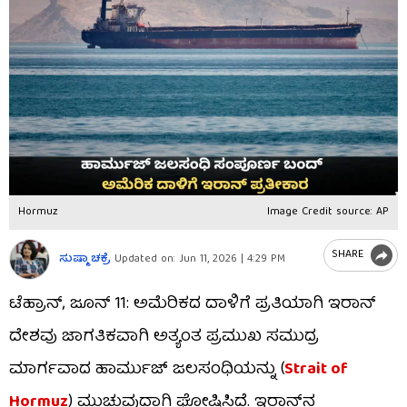
Hormuz
Image Credit source: AP
SHARE
ಸುಷ್ಮಾ ಚಕ್ರೆ
Updated on:
Jun 11, 2026 | 4:29 PM
ಟೆಹ್ರಾನ್, ಜೂನ್ 11: ಅಮೆರಿಕದ ದಾಳಿಗೆ ಪ್ರತಿಯಾಗಿ ಇರಾನ್
ದೇಶವು ಜಾಗತಿಕವಾಗಿ ಅತ್ಯಂತ ಪ್ರಮುಖ ಸಮುದ್ರ
ಮಾರ್ಗವಾದ ಹಾರ್ಮುಜ್ ಜಲಸಂಧಿಯನ್ನು (
Strait of
Hormuz
) ಮುಚ್ಚುವುದಾಗಿ ಘೋಷಿಸಿದೆ. ಇರಾನ್‌ನ