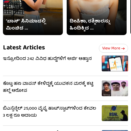
‘ಬಾಸ್’ ಸಿನಿಮಾದಲ್ಲಿ
ದೀಪಿಕಾ, ರಶ್ಮಿಕಾರನ್ನು
ಮಿಂಚಿದ ...
ಹಿಂದಿಕ್ಕಿದ ...
Latest Articles
View More
ಇಸ್ರೋದಿಂದ 242 ವಿವಿಧ ಹುದ್ದೆಗಳಿಗೆ ಅರ್ಜಿ ಆಹ್ವಾನ
ಕೊಟ್ಟ ಹಣ ವಾಪಸ್​​ ಕೇಳಿದ್ದಕ್ಕೆ ಯುವಕನ ಮರಕ್ಕೆ ಕಟ್ಟಿ
ಹಲ್ಲೆ ಆರೋಪ
ಬಿಎಸ್ಸೆನ್ನೆಲ್ 25,000 ವೈಫೈ ಹಾಟ್​ಸ್ಪಾಟ್​ಗಳಿಂದ ಕೇವಲ
3 ಲಕ್ಷ ರೂ ಆದಾಯ