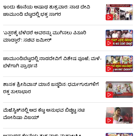
ಇಂದು ಕೊನೆಯ ಆಷಾಢ ಶುಕ್ರವಾರ: ನಾಡ ದೇವಿ
ಚಾಮುಂಡಿ ಬೆಟ್ಟದಲ್ಲಿ ಭಕ್ತ ಸಾಗರ
'ಎತ್ತರಕ್ಕೆ ಬೆಳೆದರೆ ಅವರನ್ನು ಮುಗಿಸಲು ಪಿತೂರಿ
ಮಾಡ್ತಾರೆ': ಸಚಿವ ಜಮೀರ್​​
ಚಾಮುಂಡಿಬೆಟ್ಟದಲ್ಲಿ ನಾಡದೇವಿಗೆ ವಿಶೇಷ ಪೂಜೆ; ಮಳೆ-
ಬೆಳೆಗಾಗಿ ಪ್ರಾರ್ಥನೆ
ಶಾಸಕ ಶ್ರೀನಿವಾಸ್ ಮಾನೆ ಜನ್ಮದಿನ: ಧರ್ಮಗುರುಗಳಿಗೆ
ರಕ್ತ ತುಲಾಭಾರ
ಮೆಜೆಸ್ಟಿಕ್​​ನಲ್ಲಿ ಆದ ಕೆಟ್ಟ ಅನುಭವ ಬಿಚ್ಚಿಟ್ಟ ನಟಿ
ಮೋನಿಷಾ ವಿಜಯ್