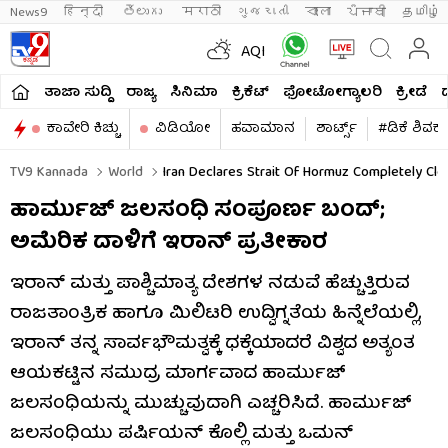
News9
हिन्दी 
తెలుగు 
मराठी
ગુજરાતી
বাংলা
ਪੰਜਾਬੀ
தமிழ்
AQI
ತಾಜಾ ಸುದ್ದಿ
ರಾಜ್ಯ
ಸಿನಿಮಾ
ಕ್ರಿಕೆಟ್​
ಫೋಟೋಗ್ಯಾಲರಿ
ಕ್ರೀಡೆ
ಕಾವೇರಿ ಕಿಚ್ಚು
ವಿಡಿಯೋ
ಹವಾಮಾನ
ಶಾರ್ಟ್ಸ್​
#ಡಿಕೆ ಶಿವಕ
TV9 Kannada
World
Iran Declares Strait Of Hormuz Completely Clo
ಹಾರ್ಮುಜ್ ಜಲಸಂಧಿ ಸಂಪೂರ್ಣ ಬಂದ್;
ಅಮೆರಿಕ ದಾಳಿಗೆ ಇರಾನ್ ಪ್ರತೀಕಾರ
ಇರಾನ್ ಮತ್ತು ಪಾಶ್ಚಿಮಾತ್ಯ ದೇಶಗಳ ನಡುವೆ ಹೆಚ್ಚುತ್ತಿರುವ
ರಾಜತಾಂತ್ರಿಕ ಹಾಗೂ ಮಿಲಿಟರಿ ಉದ್ವಿಗ್ನತೆಯ ಹಿನ್ನೆಲೆಯಲ್ಲಿ,
ಇರಾನ್ ತನ್ನ ಸಾರ್ವಭೌಮತ್ವಕ್ಕೆ ಧಕ್ಕೆಯಾದರೆ ವಿಶ್ವದ ಅತ್ಯಂತ
ಆಯಕಟ್ಟಿನ ಸಮುದ್ರ ಮಾರ್ಗವಾದ ಹಾರ್ಮುಜ್
ಜಲಸಂಧಿಯನ್ನು ಮುಚ್ಚುವುದಾಗಿ ಎಚ್ಚರಿಸಿದೆ. ಹಾರ್ಮುಜ್
ಜಲಸಂಧಿಯು ಪರ್ಷಿಯನ್ ಕೊಲ್ಲಿ ಮತ್ತು ಒಮನ್