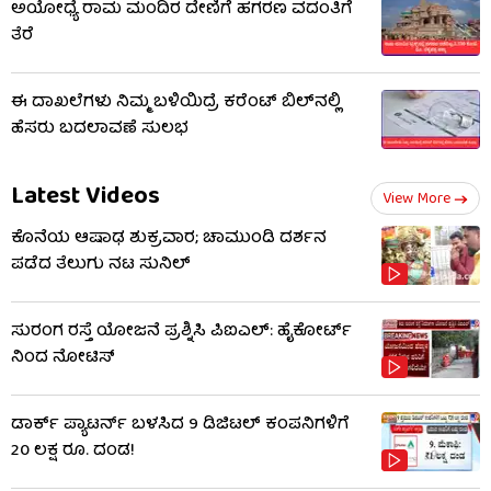
ಅಯೋಧ್ಯೆ ರಾಮ ಮಂದಿರ ದೇಣಿಗೆ ಹಗರಣ ವದಂತಿಗೆ
ತೆರೆ
ಈ ದಾಖಲೆಗಳು ನಿಮ್ಮ ಬಳಿಯಿದ್ರೆ ಕರೆಂಟ್ ಬಿಲ್‌ನಲ್ಲಿ
ಹೆಸರು ಬದಲಾವಣೆ ಸುಲಭ
Latest Videos
View More
ಕೊನೆಯ ಆಷಾಢ ಶುಕ್ರವಾರ; ಚಾಮುಂಡಿ ದರ್ಶನ
ಪಡೆದ ತೆಲುಗು ನಟ ಸುನಿಲ್
ಸುರಂಗ ರಸ್ತೆ ಯೋಜನೆ ಪ್ರಶ್ನಿಸಿ ಪಿಐಎಲ್: ಹೈಕೋರ್ಟ್​​
ನಿಂದ ನೋಟಿಸ್​​
ಡಾರ್ಕ್ ಪ್ಯಾಟರ್ನ್ ಬಳಸಿದ 9 ಡಿಜಿಟಲ್ ಕಂಪನಿಗಳಿಗೆ
20 ಲಕ್ಷ ರೂ. ದಂಡ!