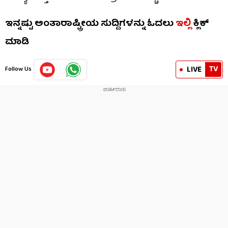
ಇನ್ನಷ್ಟು ಅಂತಾರಾಷ್ಟ್ರೀಯ ಸುದ್ದಿಗಳನ್ನು ಓದಲು
ಇಲ್ಲಿ
ಕ್ಲಿಕ್
ಮಾಡಿ
TV
LIVE
Follow Us