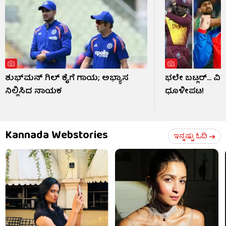
ಶುಭ್​ಮನ್ ಗಿಲ್ ಕೈಗೆ ಗಾಯ; ಅಭ್ಯಾಸ
ಭಲೇ ಬಟ್ಲರ್... ವ
ನಿಲ್ಲಿಸಿದ ನಾಯಕ
ಧೂಳೀಪಟ!
Kannada Webstories
ಇನ್ನಷ್ಟು ಓದಿ