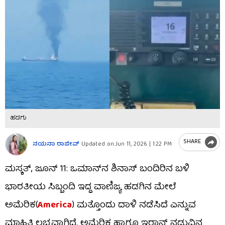
ಹಡಗು
SHARE
ನಯನಾ ರಾಜೀವ್
Updated on:
Jun 11, 2026 | 1:22 PM
ಮಸ್ಕತ್, ಜೂನ್ 11: ಒಮಾನ್​ನ ಶಿನಾಸ್ ಬಂದಿರಿನ ಬಳಿ
ಭಾರತೀಯ ಸಿಬ್ಬಂದಿ ಇದ್ದ ವಾಣಿಜ್ಯ ಹಡಗಿನ ಮೇಲೆ
ಅಮೆರಿಕ(
America
) ಮತ್ತೊಂದು ದಾಳಿ ನಡೆಸಿದೆ ಎನ್ನುವ
ಮಾಹಿತಿ ಲಭ್ಯವಾಗಿದೆ. ಅಮೆರಿಕ ಹಾಗೂ ಇರಾನ್ ನಡುವಿನ