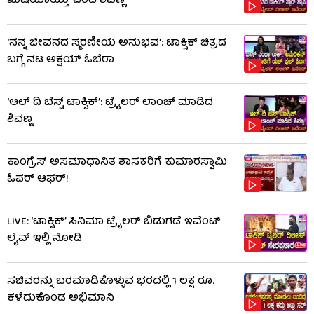
ಖುಷಿಯಾಯ್ತು’ ಎಂದ ಶಿವಣ್ಣ
‘ನನ್ನ ಜೀವನದ ಸ್ಮರಣೀಯ ಅನುಭವ’: ಟಾಕ್ಸಿಕ್ ಚಿತ್ರದ
ಬಗ್ಗೆ ನಟ ಅಕ್ಷಯ್ ಓಬೆರಾ
‘ಆಲ್​ ದಿ ಬೆಸ್ಟ್​ ಟಾಕ್ಸಿಕ್’: ಟ್ರೈಲರ್​ ಲಾಂಚ್ ಮಾಡಿದ
ಶಿವಣ್ಣ
ಕಾಂಗ್ರೆಸ್ ಅಸಮಾಧಾನಿತ ಶಾಸಕರಿಗೆ ಕುಮಾರಸ್ವಾಮಿ
ಓಪರ್ ಆಫರ್!
LIVE: ‘ಟಾಕ್ಸಿಕ್’ ಸಿನಿಮಾ ಟ್ರೈಲರ್ ಬಿಡುಗಡೆ ಇವೆಂಟ್
ಲೈವ್ ಇಲ್ಲಿ ನೋಡಿ
ಸಚಿವರನ್ನು ಬರಮಾಡಿಕೊಳ್ಳುವ ಭರದಲ್ಲಿ 1 ಲಕ್ಷ ರೂ.
ಕಳೆದುಕೊಂಡ ಅಭಿಮಾನಿ