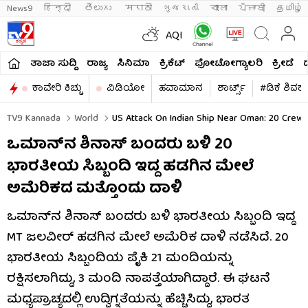
News9
हिन्दी 
తెలుగు 
मराठी
ગુજરાતી
বাংলা
ਪੰਜਾਬੀ
தமிழ்
AQI
ತಾಜಾ ಸುದ್ದಿ
ರಾಜ್ಯ
ಸಿನಿಮಾ
ಕ್ರಿಕೆಟ್​
ಫೋಟೋಗ್ಯಾಲರಿ
ಕ್ರೀಡೆ
ಕಾವೇರಿ ಕಿಚ್ಚು
ವಿಡಿಯೋ
ಹವಾಮಾನ
ಶಾರ್ಟ್ಸ್​
#ಡಿಕೆ ಶಿವಕ
TV9 Kannada
World
US Attack On Indian Ship Near Oman: 20 Crew O
ಒಮಾನ್​ನ ಶಿನಾಸ್ ಬಂದರು ಬಳಿ 20
ಭಾರತೀಯ ಸಿಬ್ಬಂದಿ ಇದ್ದ ಹಡಗಿನ ಮೇಲೆ
ಅಮೆರಿಕದ ಮತ್ತೊಂದು ದಾಳಿ
ಒಮಾನ್‌ನ ಶಿನಾಸ್ ಬಂದರು ಬಳಿ ಭಾರತೀಯ ಸಿಬ್ಬಂದಿ ಇದ್ದ
MT ಜಲವೀರ್ ಹಡಗಿನ ಮೇಲೆ ಅಮೆರಿಕ ದಾಳಿ ನಡೆಸಿದೆ. 20
ಭಾರತೀಯ ಸಿಬ್ಬಂದಿಯ ಪೈಕಿ 21 ಮಂದಿಯನ್ನು
ರಕ್ಷಿಸಲಾಗಿದ್ದು, 3 ಮಂದಿ ನಾಪತ್ತೆಯಾಗಿದ್ದಾರೆ. ಈ ಘಟನೆ
ಮಧ್ಯಪ್ರಾಚ್ಯದಲ್ಲಿ ಉದ್ವಿಗ್ನತೆಯನ್ನು ಹೆಚ್ಚಿಸಿದ್ದು, ಭಾರತ