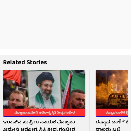
Related Stories
ಇರಾನ್‌ನ ಸುಪ್ರೀಂ ನಾಯಕ ಮೊಜ್ತಬಾ
ರಷ್ಯಾದ ದಾಳಿಗೆ ಕೈವ
ಖಮೇನಿ ಆರೋಗ್ಯ ಸ್ಥಿತಿ ತೀವ್ರ ಗಂಭೀರ
ನಾಲ್ವರು ಬಲಿ