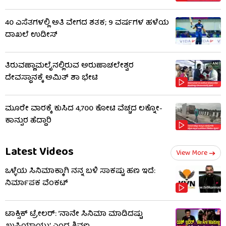
40 ಎಸೆತಗಳಲ್ಲಿ ಅತಿ ವೇಗದ ಶತಕ; 9 ವರ್ಷಗಳ ಹಳೆಯ
ದಾಖಲೆ ಉಡೀಸ್
ತಿರುವಣ್ಣಾಮಲೈನಲ್ಲಿರುವ ಅರುಣಾಚಲೇಶ್ವರ
ದೇವಸ್ಥಾನಕ್ಕೆ ಅಮಿತ್ ಶಾ ಭೇಟಿ
ಮೂರೇ ವಾರಕ್ಕೆ ಕುಸಿದ 4,700 ಕೋಟಿ ವೆಚ್ಚದ ಲಕ್ನೋ-
ಕಾನ್ಪುರ ಹೆದ್ದಾರಿ
Latest Videos
View More
ಒಳ್ಳೆಯ ಸಿನಿಮಾಕ್ಕಾಗಿ ನನ್ನ ಬಳಿ ಸಾಕಷ್ಟು ಹಣ ಇದೆ:
ನಿರ್ಮಾಪಕ ವೆಂಕಟ್
ಟಾಕ್ಸಿಕ್ ಟ್ರೇಲರ್​: ‘ನಾನೇ ಸಿನಿಮಾ ಮಾಡಿದಷ್ಟು