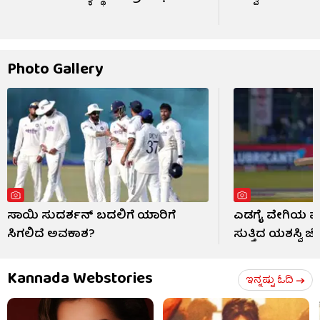
Photo Gallery
ಸಾಯಿ ಸುದರ್ಶನ್ ಬದಲಿಗೆ ಯಾರಿಗೆ
ಎಡಗೈ ವೇಗಿಯ ಮುಂ
ಸಿಗಲಿದೆ ಅವಕಾಶ?
ಸುತ್ತಿದ ಯಶಸ್ವಿ ಜೈ
Kannada Webstories
ಇನ್ನಷ್ಟು ಓದಿ