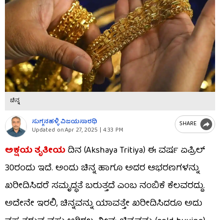
ಚಿನ್ನ
ಸುಗ್ಗನಹಳ್ಳಿ ವಿಜಯಸಾರಥಿ
SHARE
Updated on:
Apr 27, 2025 | 4:33 PM
ಅಕ್ಷಯ ತೃತೀಯ
ದಿನ (Akshaya Tritiya) ಈ ವರ್ಷ ಏಪ್ರಿಲ್
30ರಂದು ಇದೆ. ಅಂದು ಚಿನ್ನ ಹಾಗೂ ಅದರ ಆಭರಣಗಳನ್ನು
ಖರೀದಿಸಿದರೆ ಸಮೃದ್ಧತೆ ಬರುತ್ತದೆ ಎಂಬ ನಂಬಿಕೆ ಕೆಲವರದ್ದು.
ಅದೇನೇ ಇರಲಿ, ಚಿನ್ನವನ್ನು ಯಾವತ್ತೇ ಖರೀದಿಸಿದರೂ ಅದು