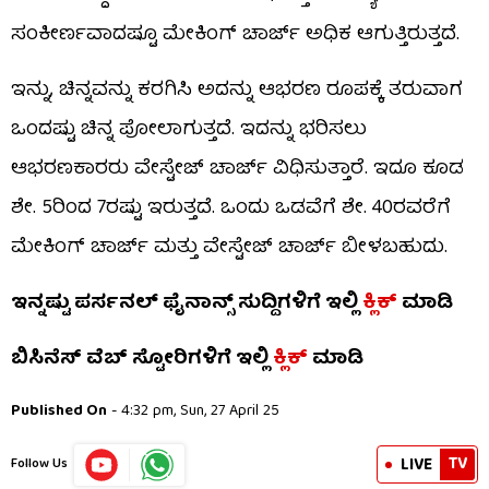
ಸಂಕೀರ್ಣವಾದಷ್ಟೂ ಮೇಕಿಂಗ್ ಚಾರ್ಜ್ ಅಧಿಕ ಆಗುತ್ತಿರುತ್ತದೆ.
ಇನ್ನು, ಚಿನ್ನವನ್ನು ಕರಗಿಸಿ ಅದನ್ನು ಆಭರಣ ರೂಪಕ್ಕೆ ತರುವಾಗ
ಒಂದಷ್ಟು ಚಿನ್ನ ಪೋಲಾಗುತ್ತದೆ. ಇದನ್ನು ಭರಿಸಲು
ಆಭರಣಕಾರರು ವೇಸ್ಟೇಜ್ ಚಾರ್ಜ್ ವಿಧಿಸುತ್ತಾರೆ. ಇದೂ ಕೂಡ
ಶೇ. 5ರಿಂದ 7ರಷ್ಟು ಇರುತ್ತದೆ. ಒಂದು ಒಡವೆಗೆ ಶೇ. 40ರವರೆಗೆ
ಮೇಕಿಂಗ್ ಚಾರ್ಜ್ ಮತ್ತು ವೇಸ್ಟೇಜ್ ಚಾರ್ಜ್ ಬೀಳಬಹುದು.
ಇನ್ನಷ್ಟು ಪರ್ಸನಲ್ ಫೈನಾನ್ಸ್ ಸುದ್ದಿಗಳಿಗೆ ಇಲ್ಲಿ
ಕ್ಲಿಕ್
ಮಾಡಿ
ಬಿಸಿನೆಸ್ ವೆಬ್ ಸ್ಟೋರಿಗಳಿಗೆ ಇಲ್ಲಿ
ಕ್ಲಿಕ್
ಮಾಡಿ
Published On
- 4:32 pm, Sun, 27 April 25
TV
LIVE
Follow Us