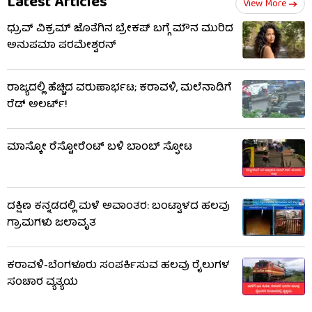
Latest Articles
View More
ಧ್ರುವ್ ವಿಕ್ರಮ್ ಜೊತೆಗಿನ ಬ್ರೇಕಪ್ ಬಗ್ಗೆ ಮೌನ ಮುರಿದ
ಅನುಪಮಾ ಪರಮೇಶ್ವರನ್
ರಾಜ್ಯದಲ್ಲಿ ಹೆಚ್ಚಿದ ವರುಣಾರ್ಭಟ; ಕರಾವಳಿ, ಮಲೆನಾಡಿಗೆ
ರೆಡ್ ಅಲರ್ಟ್!
ಮಾಸ್ಕೋ ರೆಸ್ಟೋರೆಂಟ್ ಬಳಿ ಬಾಂಬ್ ಸ್ಫೋಟ
ದಕ್ಷಿಣ ಕನ್ನಡದಲ್ಲಿ ಮಳೆ ಅವಾಂತರ: ಬಂಟ್ವಾಳದ ಹಲವು
ಗ್ರಾಮಗಳು ಜಲಾವೃತ
ಕರಾವಳಿ-ಬೆಂಗಳೂರು ಸಂಪರ್ಕಿಸುವ ಹಲವು ರೈಲುಗಳ
ಸಂಚಾರ ವ್ಯತ್ಯಯ