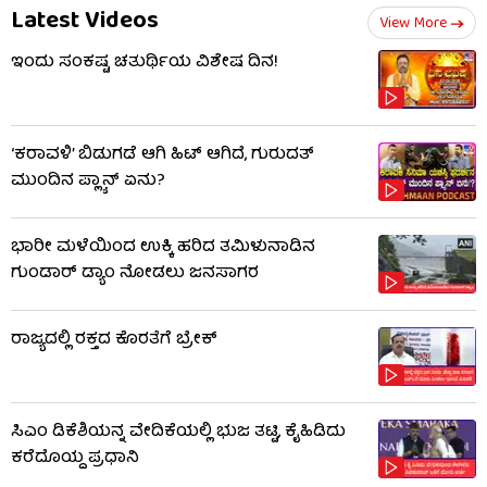
Latest Videos
View More
ಇಂದು ಸಂಕಷ್ಟ ಚತುರ್ಥಿಯ ವಿಶೇಷ ದಿನ!
‘ಕರಾವಳಿ’ ಬಿಡುಗಡೆ ಆಗಿ ಹಿಟ್ ಆಗಿದೆ, ಗುರುದತ್
ಮುಂದಿನ ಪ್ಲ್ಯಾನ್ ಏನು?
ಭಾರೀ ಮಳೆಯಿಂದ ಉಕ್ಕಿ ಹರಿದ ತಮಿಳುನಾಡಿನ
ಗುಂಡಾರ್ ಡ್ಯಾಂ ನೋಡಲು ಜನಸಾಗರ
ರಾಜ್ಯದಲ್ಲಿ ರಕ್ತದ ಕೊರತೆಗೆ ಬ್ರೇಕ್
ಸಿಎಂ ಡಿಕೆಶಿಯನ್ನ ವೇದಿಕೆಯಲ್ಲಿ ಭುಜ ತಟ್ಟಿ, ಕೈಹಿಡಿದು
ಕರೆದೊಯ್ದ ಪ್ರಧಾನಿ