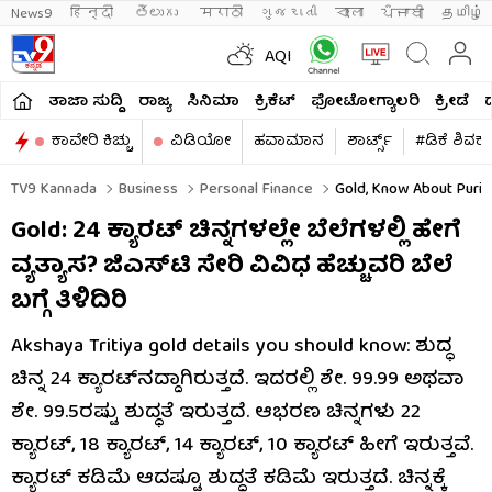
News9
हिन्दी 
తెలుగు 
मराठी
ગુજરાતી
বাংলা
ਪੰਜਾਬੀ
தமிழ்
AQI
ತಾಜಾ ಸುದ್ದಿ
ರಾಜ್ಯ
ಸಿನಿಮಾ
ಕ್ರಿಕೆಟ್​
ಫೋಟೋಗ್ಯಾಲರಿ
ಕ್ರೀಡೆ
ಕಾವೇರಿ ಕಿಚ್ಚು
ವಿಡಿಯೋ
ಹವಾಮಾನ
ಶಾರ್ಟ್ಸ್​
#ಡಿಕೆ ಶಿವಕ
TV9 Kannada
Business
Personal Finance
Gold, Know About Purit
Gold: 24 ಕ್ಯಾರಟ್ ಚಿನ್ನಗಳಲ್ಲೇ ಬೆಲೆಗಳಲ್ಲಿ ಹೇಗೆ
ವ್ಯತ್ಯಾಸ? ಜಿಎಸ್​​ಟಿ ಸೇರಿ ವಿವಿಧ ಹೆಚ್ಚುವರಿ ಬೆಲೆ
ಬಗ್ಗೆ ತಿಳಿದಿರಿ
Akshaya Tritiya gold details you should know: ಶುದ್ಧ
ಚಿನ್ನ 24 ಕ್ಯಾರಟ್​​ನದ್ದಾಗಿರುತ್ತದೆ. ಇದರಲ್ಲಿ ಶೇ. 99.99 ಅಥವಾ
ಶೇ. 99.5ರಷ್ಟು ಶುದ್ಧತೆ ಇರುತ್ತದೆ. ಆಭರಣ ಚಿನ್ನಗಳು 22
ಕ್ಯಾರಟ್, 18 ಕ್ಯಾರಟ್, 14 ಕ್ಯಾರಟ್, 10 ಕ್ಯಾರಟ್ ಹೀಗೆ ಇರುತ್ತವೆ.
ಕ್ಯಾರಟ್ ಕಡಿಮೆ ಆದಷ್ಟೂ ಶುದ್ಧತೆ ಕಡಿಮೆ ಇರುತ್ತದೆ. ಚಿನ್ನಕ್ಕೆ