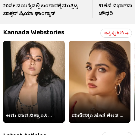
20ನೇ ವಯಸ್ಸಿನಲ್ಲಿ ಬಂಗಾರಕ್ಕೆ ಮುತ್ತಿಟ್ಟ
51 ಕೆಜಿ ವಿಭಾಗದಲ್ಲಿ ಚ
ಬಾಕ್ಸರ್ ಪ್ರಿಯಾ ಘಾಂಗ್ಹಾಸ್
ಚೌಧರಿ
Kannada Webstories
ಇನ್ನಷ್ಟು ಓದಿ
ಆರು ವಾರ ವಿಶ್ರಾಂತಿ ...
ಮಣಿರತ್ನಂ ಜೊತೆ ಕೆಲಸ ...