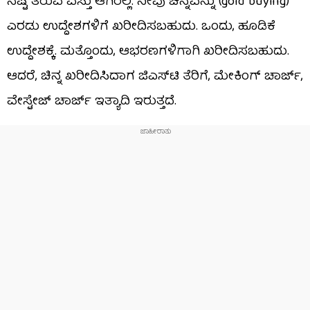
ನಷ್ಟ ತರುವ ವಸ್ತು ಆಗಿರಲ್ಲ. ನೀವು ಚಿನ್ನವನ್ನು (gold buying)
ಎರಡು ಉದ್ದೇಶಗಳಿಗೆ ಖರೀದಿಸಬಹುದು. ಒಂದು, ಹೂಡಿಕೆ
ಉದ್ದೇಶಕ್ಕೆ. ಮತ್ತೊಂದು, ಆಭರಣಗಳಿಗಾಗಿ ಖರೀದಿಸಬಹುದು.
ಆದರೆ, ಚಿನ್ನ ಖರೀದಿಸಿದಾಗ ಜಿಎಸ್​​ಟಿ ತೆರಿಗೆ, ಮೇಕಿಂಗ್ ಚಾರ್ಜ್,
ವೇಸ್ಟೇಜ್ ಚಾರ್ಜ್ ಇತ್ಯಾದಿ ಇರುತ್ತದೆ.