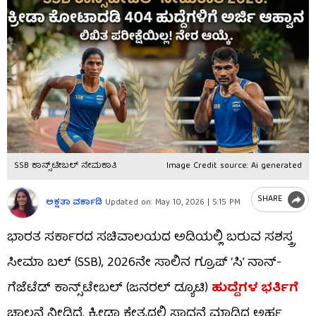
SSB ಕಾನ್ಸ್‌ಟೇಬಲ್ ನೇಮಕಾತಿ
Image Credit source: Ai generated
SHARE
ಅಕ್ಷತಾ ವರ್ಕಾಡಿ
Updated on:
May 10, 2026 | 5:15 PM
ಭಾರತ ಸರ್ಕಾರದ ಸಚಿವಾಲಯದ ಅಡಿಯಲ್ಲಿ ಬರುವ ಸಶಸ್ತ್ರ
ಸೀಮಾ ಬಲ್ (SSB), 2026ನೇ ಸಾಲಿನ ಗ್ರೂಪ್ ‘ಸಿ’ ನಾನ್-
ಗೆಜೆಟೆಡ್ ಕಾನ್ಸ್‌ಟೇಬಲ್ (ಜನರಲ್ ಡ್ಯೂಟಿ)
ಹುದ್ದೆಗಳ ಭರ್ತಿಗೆ
ಚಾಲನೆ ನೀಡಿದೆ. ಕ್ರೀಡಾ ಕ್ಷೇತ್ರದಲ್ಲಿ ಸಾಧನೆ ಮಾಡಿದ ಅರ್ಹ