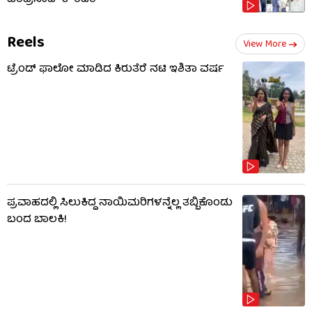
ಹರಿಪ್ರಸಾದ್ ಕೌಂಟರ್​​
Reels
View More
ಟ್ರೆಂಡ್​​ ಫಾಲೋ ಮಾಡಿದ ಕಿರುತೆರೆ ನಟಿ ಇಶಿತಾ ವರ್ಷ
ಪ್ರವಾಹದಲ್ಲಿ ಸಿಲುಕಿದ್ದ ನಾಯಿಮರಿಗಳನ್ನೆಲ್ಲ ತಬ್ಬಿಕೊಂಡು
ಬಂದ ಬಾಲಕಿ!