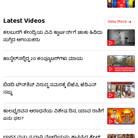
Latest Videos
View More
ಕಲಬುರಗಿ ಕೇಂದ್ರಿಯ ವಿವಿ ಕ್ವಾರ್ಟರ್ಸ್‌ಗೆ ಚಾಕು ಹಿಡಿದು
ನುಗ್ಗಿದ ಆಗಂತುಕರು
ಹಾಸ್ಟೆಲ್‌ನಲ್ಲಿದ್ದ 20 ಕಂಪ್ಯೂಟರ್‌ಗಳು ಮಾಯ
ಬಿಡದಿ ಟೌನ್‌ಶಿಪ್ ವಿರುದ್ಧ ಸಮರಕ್ಕೆ ಬಿಜೆಪಿ, ಜೆಡಿಎಸ್
ಸಜ್ಜು
ಕಾಲಭೈರವನ ಆರಾಧನೆಯ ವಿಶೇಷ ದಿನ, ಯಾವ ರಾಶಿಗೆ
ಏನು ಫಲ?
ಭಾರತ ಮತ್ತು ಪ್ರಧಾನಿ ಮೋದಿಯನ್ನು ಶ್ಲಾಘಿಸಿದ ಶೇಖ್