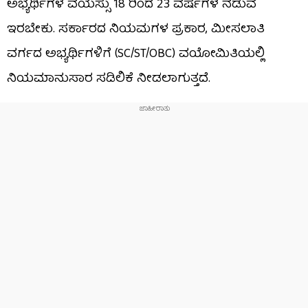
ಅಭ್ಯರ್ಥಿಗಳ ವಯಸ್ಸು 18 ರಿಂದ 23 ವರ್ಷಗಳ ನಡುವೆ
ಇರಬೇಕು. ಸರ್ಕಾರದ ನಿಯಮಗಳ ಪ್ರಕಾರ, ಮೀಸಲಾತಿ
ವರ್ಗದ ಅಭ್ಯರ್ಥಿಗಳಿಗೆ (SC/ST/OBC) ವಯೋಮಿತಿಯಲ್ಲಿ
ನಿಯಮಾನುಸಾರ ಸಡಿಲಿಕೆ ನೀಡಲಾಗುತ್ತದೆ.