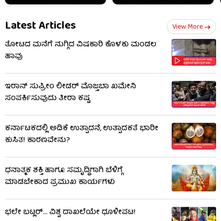
Latest Articles
View More
ತೋಟದ ಮನೆಗೆ ನುಗ್ಗಿದ ವಿಷಕಾರಿ ಕೊಳಕು ಮಂಡಲ
ಹಾವು
ಇರಾನ್ ಸುಪ್ರೀಂ ಲೀಡರ್ ಮೊಜ್ತಬಾ ಖಮೇನಿ
ಸಂಪರ್ಕಿಸುವುದು ತೀರಾ ಕಷ್ಟ
ಕರ್ನಾಟಕದಲ್ಲಿ ಅಡಿಕೆ ಉತ್ಪಾದನೆ, ಉತ್ಪಾದಕತೆ ಭಾರೀ
ಕುಸಿತ! ಕಾರಣವೇನು?
ಧನಾತ್ಮಕ ಶಕ್ತಿ ಹಾಗೂ ಸಮೃದ್ಧಿಗಾಗಿ ಬೆಳಿಗ್ಗೆ
ಮಾಡಬೇಕಾದ ಪ್ರಮುಖ ಕಾರ್ಯಗಳು
ಭಲೇ ಬಟ್ಲರ್... ವಿಶ್ವ ದಾಖಲೆಯೇ ಧೂಳೀಪಟ!