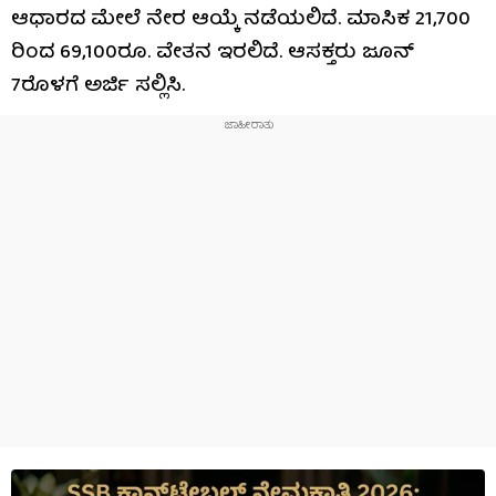
ಆಧಾರದ ಮೇಲೆ ನೇರ ಆಯ್ಕೆ ನಡೆಯಲಿದೆ. ಮಾಸಿಕ 21,700
ರಿಂದ 69,100ರೂ. ವೇತನ ಇರಲಿದೆ. ಆಸಕ್ತರು ಜೂನ್
7ರೊಳಗೆ ಅರ್ಜಿ ಸಲ್ಲಿಸಿ.