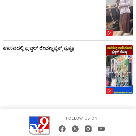
ಹಾಸನದಲ್ಲಿ ಪ್ರಜ್ವಲ್ ರೇವಣ್ಣ ಫ್ಲೆಕ್ಸ್ ಪ್ರತ್ಯಕ್ಷ
FOLLOW US ON