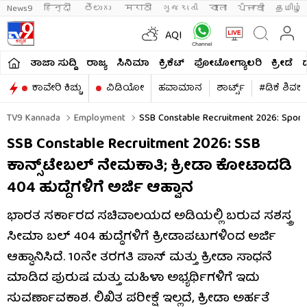
News9
हिन्दी 
తెలుగు 
मराठी
ગુજરાતી
বাংলা
ਪੰਜਾਬੀ
தமிழ்
AQI
ತಾಜಾ ಸುದ್ದಿ
ರಾಜ್ಯ
ಸಿನಿಮಾ
ಕ್ರಿಕೆಟ್​
ಫೋಟೋಗ್ಯಾಲರಿ
ಕ್ರೀಡೆ
ಕಾವೇರಿ ಕಿಚ್ಚು
ವಿಡಿಯೋ
ಹವಾಮಾನ
ಶಾರ್ಟ್ಸ್​
#ಡಿಕೆ ಶಿವಕ
TV9 Kannada
Employment
SSB Constable Recruitment 2026: Sport
SSB Constable Recruitment 2026: SSB
ಕಾನ್ಸ್‌ಟೇಬಲ್ ನೇಮಕಾತಿ; ಕ್ರೀಡಾ ಕೋಟಾದಡಿ
404 ಹುದ್ದೆಗಳಿಗೆ ಅರ್ಜಿ ಆಹ್ವಾನ
ಭಾರತ ಸರ್ಕಾರದ ಸಚಿವಾಲಯದ ಅಡಿಯಲ್ಲಿ ಬರುವ ಸಶಸ್ತ್ರ
ಸೀಮಾ ಬಲ್ 404 ಹುದ್ದೆಗಳಿಗೆ ಕ್ರೀಡಾಪಟುಗಳಿಂದ ಅರ್ಜಿ
ಆಹ್ವಾನಿಸಿದೆ. 10ನೇ ತರಗತಿ ಪಾಸ್ ಮತ್ತು ಕ್ರೀಡಾ ಸಾಧನೆ
ಮಾಡಿದ ಪುರುಷ ಮತ್ತು ಮಹಿಳಾ ಅಭ್ಯರ್ಥಿಗಳಿಗೆ ಇದು
ಸುವರ್ಣಾವಕಾಶ. ಲಿಖಿತ ಪರೀಕ್ಷೆ ಇಲ್ಲದೆ, ಕ್ರೀಡಾ ಅರ್ಹತೆ