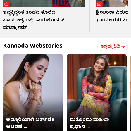
ಇದ್ದಕ್ಕಿದ್ದಂತೆ ತಂಡದ ತೊರೆದ
ಶ್ರೀಲಂಕಾ ವಿರುದ್ಧ
ಸೂಪರ್‌ಜೈಂಟ್ಸ್ ನಾಯಕ ಐಡೆನ್
ಭಾರತೀಯರಿವರು
ಮಾರ್ಕ್ರಾಮ್
Kannada Webstories
ಇನ್ನಷ್ಟು ಓದಿ
ಅದ್ದೂರಿಯಾಗಿ ಬರ್ತ್​​ಡೇ
ಮತ್ತೊಂದು ಮಹಿಳಾ
ಆಚರಣೆ ...
ಪ್ರಧಾನ ...