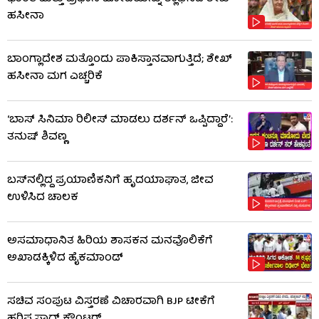
ಹಸೀನಾ
ಬಾಂಗ್ಲಾದೇಶ ಮತ್ತೊಂದು ಪಾಕಿಸ್ತಾನವಾಗುತ್ತಿದೆ; ಶೇಖ್
ಹಸೀನಾ ಮಗ ಎಚ್ಚರಿಕೆ
‘ಬಾಸ್ ಸಿನಿಮಾ ರಿಲೀಸ್ ಮಾಡಲು ದರ್ಶನ್ ಒಪ್ಪಿದ್ದಾರೆ’:
ತನುಷ್ ಶಿವಣ್ಣ
ಬಸ್‌ನಲ್ಲಿದ್ದ ಪ್ರಯಾಣಿಕನಿಗೆ ಹೃದಯಾಘಾತ, ಜೀವ
ಉಳಿಸಿದ ಚಾಲಕ
ಅಸಮಾಧಾನಿತ ಹಿರಿಯ ಶಾಸಕನ ಮನವೊಲಿಕೆಗೆ
ಅಖಾಡಕ್ಕಿಳಿದ ಹೈಕಮಾಂಡ್
ಸಚಿವ ಸಂಪುಟ ವಿಸ್ತರಣೆ ವಿಚಾರವಾಗಿ BJP ಟೀಕೆಗೆ