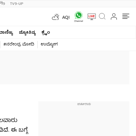
ी9
TV9-UP
AQI
ವಾಣಿಜ್ಯ
ಜ್ಯೋತಿಷ್ಯ
ಕ್ರೈಂ
#ನರೇಂದ್ರ ಮೋದಿ
ಉದ್ಯೋಗ
 ಹಲವಾರು
ೆ. ಈ ಬಗ್ಗೆ