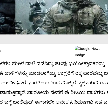
M
ಲೆಗಳ ಮೇಲೆ ದಾಳಿ ನಡೆಸಿದ್ದು ಹಲವು ಭಯೋತ್ಪಾದಕರನ್ನು
 ಈ ದಾಳಿಗಳನ್ನು ಮಾಡಲಾಗಿದ್ದು, ಉಗ್ರರಿಗೆ ತಕ್ಕ ಪಾಠವನ್ನ
ಷನ್​ಗೆ ಭಾರತೀಯರಿಂದ ಮೆಚ್ಚುಗೆ ವ್ಯಕ್ತವಾಗಿದೆ. ರಾ
ಂಡಾಡುತ್ತಿದ್ದಾರೆ. ಭಾರತೀಯ ಸೇನೆಗೆ ಈ ರೀತಿಯ ದಾಳಿಗಳ
ರ ಬಗ್ಗೆ ಬಾಲಿವುಡ್ ಈಗಾಗಲೇ ಅನೇಕ ಸಿನಿಮಾಗಳು ಸಹ ಬಂದ