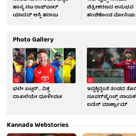
ಹಾಸ್ಯ ನಟ ರಾಜ್‌ಪಾಲ್
ಚಿತ್ರೀಕರಣದ ಅನುಭವ
ಯಾದವ್ ಆಸ್ತಿ ಹರಾಜು
ಹಂಚಿಕೊಂಡ ಮೋನಿಷಾ:
ವಿಡಿಯೋ
Photo Gallery
ಭಲೇ ಬಟ್ಲರ್... ವಿಶ್ವ
ಇದ್ದಕ್ಕಿದ್ದಂತೆ ತಂಡದ ತೊ
ದಾಖಲೆಯೇ ಧೂಳೀಪಟ!
ಸೂಪರ್‌ಜೈಂಟ್ಸ್ ನಾಯಕ
ಐಡೆನ್ ಮಾರ್ಕ್ರಾಮ್
Kannada Webstories