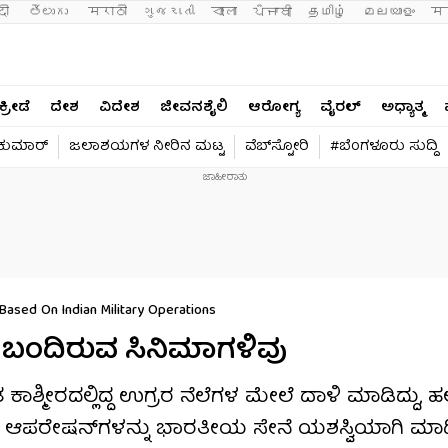
दी 
తెలుగు 
मराठी
ગુજરાતી
বাংলা
ਪੰਜਾਬੀ
தமிழ்
മലയാളം
मन
ಕ್ರೀಡೆ
ದೇಶ
ವಿದೇಶ
ಜೀವನಶೈಲಿ
ಆರೋಗ್ಯ
ವೈರಲ್​
ಅಧ್ಯಾತ್ಮ
ವಕುಮಾರ್​
ಜಲಾಶಯಗಳ ನೀರಿನ ಮಟ್ಟ
ವೆಬ್​ಸ್ಟೋರಿ
#ಬೆಂಗಳೂರು ಸುದ್ದಿ
Based On Indian Military Operations
 ಬಂದಿರುವ ಸಿನಿಮಾಗಳಿವು
ಾಶ್ಮೀರದಲ್ಲಿದ್ದ ಉಗ್ರರ ನೆಲೆಗಳ ಮೇಲೆ ದಾಳಿ ಮಾಡಿದ್ದು,
 ಆಪರೇಷನ್​ಗಳನ್ನು ಭಾರತೀಯ ಸೇನೆ ಯಶಸ್ವಿಯಾಗಿ ಮಾಡಿದ