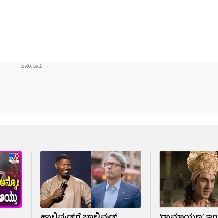
ಹಾಲಿವುಡ್​​ಗೆ ಬಾಲಿವುಡ್
‘ರಾಮಾಯಣ’ ಇಂಗ್