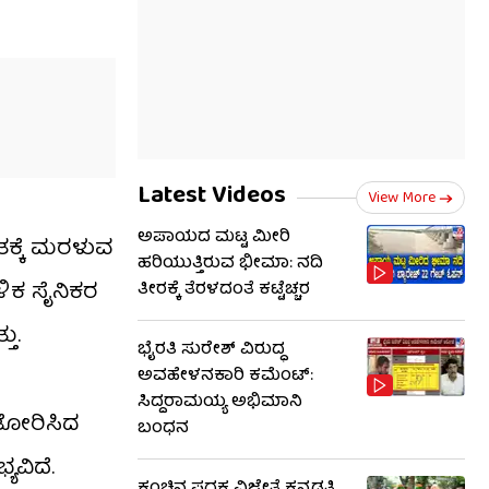
Latest Videos
View More
ಅಪಾಯದ ಮಟ್ಟ ಮೀರಿ
ತಕ್ಕೆ ಮರಳುವ
ಹರಿಯುತ್ತಿರುವ ಭೀಮಾ: ನದಿ
ಳಿಕ ಸೈನಿಕರ
ತೀರಕ್ಕೆ ತೆರಳದಂತೆ ಕಟ್ಟೆಚ್ಚರ
ತು.
ಭೈರತಿ ಸುರೇಶ್ ವಿರುದ್ಧ
ಅವಹೇಳನಕಾರಿ ಕಮೆಂಟ್:
ಸಿದ್ದರಾಮಯ್ಯ ಅಭಿಮಾನಿ
ಾ ತೋರಿಸಿದ
ಬಂಧನ
ಯವಿದೆ.