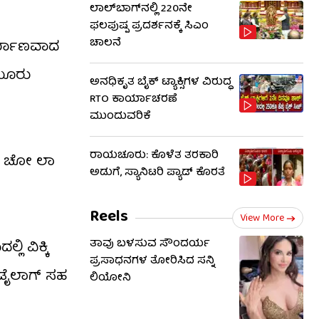
ಲಾಲ್‌ಬಾಗ್​​ನಲ್ಲಿ 220ನೇ
ಫಲಪುಷ್ಪ ಪ್ರದರ್ಶನಕ್ಕೆ ಸಿಎಂ
ಚಾಲನೆ
ಿರ್ಮಾಣವಾದ
 ಮೂರು
ಅನಧಿಕೃತ ಬೈಕ್ ಟ್ಯಾಕ್ಸಿಗಳ ವಿರುದ್ಧ
RTO ಕಾರ್ಯಾಚರಣೆ
ಮುಂದುವರಿಕೆ
ರಾಯಚೂರು: ಕೊಳೆತ ತರಕಾರಿ
ಲಾ, ಚೋ ಲಾ
ಅಡುಗೆ, ಸ್ಯಾನಿಟರಿ ಪ್ಯಾಡ್ ಕೊರತೆ
Reels
View More
ತಾವು ಬಳಸುವ ಸೌಂದರ್ಯ
ಿ ವಿಕ್ಕಿ
ಪ್ರಸಾಧನಗಳ ತೋರಿಸಿದ ಸನ್ನಿ
’ ಡೈಲಾಗ್ ಸಹ
ಲಿಯೋನಿ