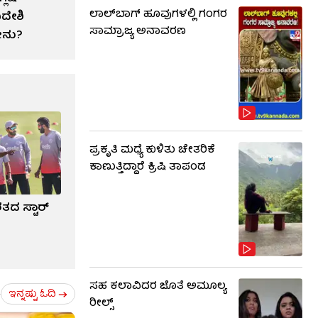
ಲಾಲ್​ಬಾಗ್ ಹೂವುಗಳಲ್ಲಿ ಗಂಗರ
ಿದೇಶಿ
ಸಾಮ್ರಾಜ್ಯ ಅನಾವರಣ
ದೇನು?
ಪ್ರಕೃತಿ ಮಧ್ಯೆ ಕುಳಿತು ಚೇತರಿಕೆ
ಕಾಣುತ್ತಿದ್ದಾರೆ ಕ್ರಿಷಿ ತಾಪಂಡ
ರತದ ಸ್ಟಾರ್
ಸಹ ಕಲಾವಿದರ ಜೊತೆ ಅಮೂಲ್ಯ
ಇನ್ನಷ್ಟು ಓದಿ
ರೀಲ್ಸ್