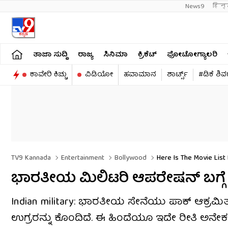
News9
हिन्
ತಾಜಾ ಸುದ್ದಿ
ರಾಜ್ಯ
ಸಿನಿಮಾ
ಕ್ರಿಕೆಟ್​
ಫೋಟೋಗ್ಯಾಲರಿ
ಕಾವೇರಿ ಕಿಚ್ಚು
ವಿಡಿಯೋ
ಹವಾಮಾನ
ಶಾರ್ಟ್ಸ್​
#ಡಿಕೆ ಶಿ
TV9 Kannada
Entertainment
Bollywood
Here Is The Movie List 
ಭಾರತೀಯ ಮಿಲಿಟರಿ ಆಪರೇಷನ್ ಬಗ್ಗೆ
Indian military: ಭಾರತೀಯ ಸೇನೆಯು ಪಾಕ್ ಆಕ್ರಮಿತ ಕ
ಉಗ್ರರನ್ನು ಕೊಂದಿದೆ. ಈ ಹಿಂದೆಯೂ ಇದೇ ರೀತಿ ಅನೇಕ