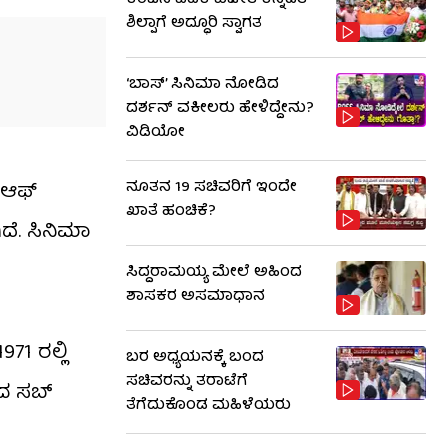
ಕಂಚಿನ ಪದಕ ವಿಜೇತೆ ಕನ್ನಡತಿ
ಶಿಲ್ಪಾಗೆ ಅದ್ಧೂರಿ ಸ್ವಾಗತ
‘ಬಾಸ್’ ಸಿನಿಮಾ ನೋಡಿದ
ದರ್ಶನ್ ವಕೀಲರು ಹೇಳಿದ್ದೇನು?
ವಿಡಿಯೋ
ನೂತನ 19 ಸಚಿವರಿಗೆ ಇಂದೇ
 ಆಫ್
ಖಾತೆ ಹಂಚಿಕೆ?
ದೆ. ಸಿನಿಮಾ
ಸಿದ್ದರಾಮಯ್ಯ ಮೇಲೆ ಅಹಿಂದ
ಶಾಸಕರ ಅಸಮಾಧಾನ
71 ರಲ್ಲಿ
ಬರ ಅಧ್ಯಯನಕ್ಕೆ ಬಂದ
ಸಚಿವರನ್ನು ತರಾಟೆಗೆ
ದ ಸಬ್​
ತೆಗೆದುಕೊಂಡ ಮಹಿಳೆಯರು