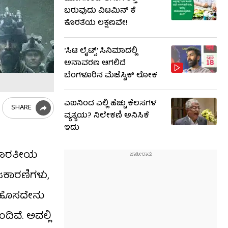
ಬರುವುದು ವಿಟಮಿನ್ ಕೆ
ಕೊರತೆಯ ಲಕ್ಷಣವೇ!
‘ಸಿಟಿ ಲೈಟ್ಸ್’ ಸಿನಿಮಾದಲ್ಲಿ
ಅನಾವರಣ ಆಗಲಿದೆ
ಬೆಂಗಳೂರಿನ ಮೆಜೆಸ್ಟಿಕ್ ಲೋಕ
ಎಐನಿಂದ ಎಲ್ಲಿ ಹೆಚ್ಚು ಕೆಲಸಗಳ
SHARE
ವ್ಯತ್ಯಯ? ನಿಲೇಕಣಿ ಅನಿಸಿಕೆ
ಇದು
ು ಭಾರತೀಯ
ಜಕಾರಣಿಗಳು,
ು ಹೊಸದೇನು
ಿವೆ. ಅವಲ್ಲಿ