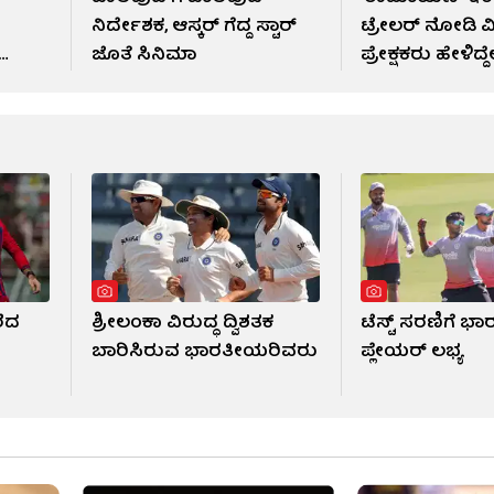
ನಿರ್ದೇಶಕ, ಆಸ್ಕರ್ ಗೆದ್ದ ಸ್ಟಾರ್
ಟ್ರೇಲರ್ ನೋಡಿ ವ
ಜೊತೆ ಸಿನಿಮಾ
ಪ್ರೇಕ್ಷಕರು ಹೇಳಿದ್
ರೆದ
ಶ್ರೀಲಂಕಾ ವಿರುದ್ಧ ದ್ವಿಶತಕ
ಟೆಸ್ಟ್ ಸರಣಿಗೆ ಭಾ
ಬಾರಿಸಿರುವ ಭಾರತೀಯರಿವರು
ಪ್ಲೇಯರ್ ಲಭ್ಯ