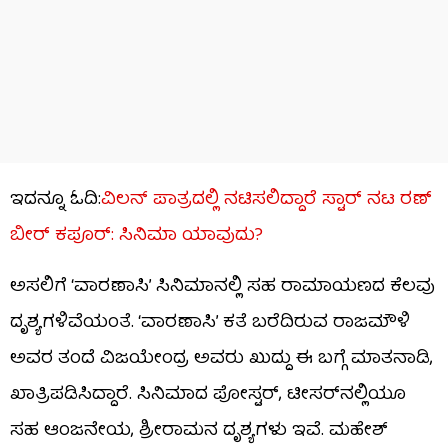
ಇದನ್ನೂ ಓದಿ:
ವಿಲನ್ ಪಾತ್ರದಲ್ಲಿ ನಟಿಸಲಿದ್ದಾರೆ ಸ್ಟಾರ್ ನಟ ರಣ್​​
ಬೀರ್ ಕಪೂರ್: ಸಿನಿಮಾ ಯಾವುದು?
ಅಸಲಿಗೆ ‘ವಾರಣಾಸಿ’ ಸಿನಿಮಾನಲ್ಲಿ ಸಹ ರಾಮಾಯಣದ ಕೆಲವು
ದೃಶ್ಯಗಳಿವೆಯಂತೆ. ‘ವಾರಣಾಸಿ’ ಕತೆ ಬರೆದಿರುವ ರಾಜಮೌಳಿ
ಅವರ ತಂದೆ ವಿಜಯೇಂದ್ರ ಅವರು ಖುದ್ದು ಈ ಬಗ್ಗೆ ಮಾತನಾಡಿ,
ಖಾತ್ರಿಪಡಿಸಿದ್ದಾರೆ. ಸಿನಿಮಾದ ಪೋಸ್ಟರ್, ಟೀಸರ್​ನಲ್ಲಿಯೂ
ಸಹ ಆಂಜನೇಯ, ಶ್ರೀರಾಮನ ದೃಶ್ಯಗಳು ಇವೆ. ಮಹೇಶ್