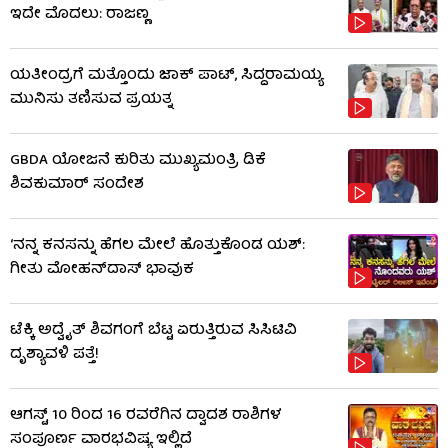
ಇದೇ ಮೊದಲು: ರಾಜಣ್ಣ
ಯತೀಂದ್ರಗೆ ಮತ್ತೊಂದು ಜಾಕ್​​ ಪಾಟ್, ಸಿದ್ದರಾಮಯ್ಯ
ಮುನಿಸು ತಣಿಸುವ ಪ್ರಯತ್ನ
GBDA ಯೋಜನೆ ಕುರಿತು ಮುಖ್ಯಮಂತ್ರಿ ಡಿಕೆ
ಶಿವಕುಮಾರ್ ಸಂದೇಶ
‘ನನ್ನ ಕನಸನ್ನು ಹೆಗಲ ಮೇಲೆ ಹೊತ್ತುಕೊಂಡ ಯಶ್:
ಗೀತು ಮೋಹನ್​​ದಾಸ್ ಭಾವುಕ
ಟೆಕ್ಕಿ ಅದ್ವೈತ್ ಶಿವಗಂಗೆ ಬೆಟ್ಟ ಏರುತ್ತಿರುವ ಸಿಸಿಟಿವಿ
ದೃಶ್ಯಾವಳಿ ಪತ್ತೆ!
ಆಗಸ್ಟ್ 10 ರಿಂದ 16 ರವರೆಗಿನ ದ್ವಾದಶ ರಾಶಿಗಳ
ಸಂಪೂರ್ಣ ವಾರಭವಿಷ್ಯ ಇಲ್ಲಿದೆ