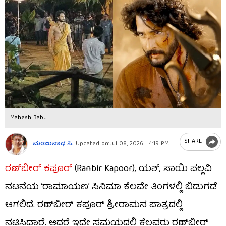
Mahesh Babu
SHARE
ಮಂಜುನಾಥ ಸಿ.
Updated on:
Jul 08, 2026 | 4:19 PM
ರಣ್​​ಬೀರ್ ಕಪೂರ್
(Ranbir Kapoor), ಯಶ್, ಸಾಯಿ ಪಲ್ಲವಿ
ನಟನೆಯ ‘ರಾಮಾಯಣ’ ಸಿನಿಮಾ ಕೆಲವೇ ತಿಂಗಳಲ್ಲಿ ಬಿಡುಗಡೆ
ಆಗಲಿದೆ. ರಣ್​​ಬೀರ್ ಕಪೂರ್ ಶ್ರೀರಾಮನ ಪಾತ್ರದಲ್ಲಿ
ನಟಿಸಿದ್ದಾರೆ. ಆದರೆ ಇದೇ ಸಮಯದಲ್ಲಿ ಕೆಲವರು ರಣ್​​ಬೀರ್