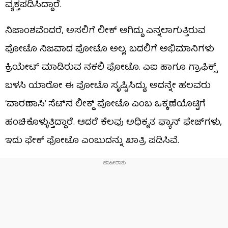
ವ್ಯಕ್ತಪಡಿಸಿದ್ದಾರೆ.
ನಿಜಾಂಶವೆಂದರೆ, ಅಸಲಿಗೆ ಲೀಕ್ ಆಗಿದ್ದು ಎನ್ನಲಾಗುತ್ತಿರುವ
ಫೋಟೊ ನಿಜವಾದ ಫೋಟೊ ಅಲ್ಲ, ಬದಲಿಗೆ ಅಭಿಮಾನಿಗಳು
ಕ್ರಿಯೇಟ್ ಮಾಡಿರುವ ನಕಲಿ ಫೋಟೊ. ಎಐ ಹಾಗೂ ಗ್ರಾಫಿಕ್ಸ್
ಬಳಸಿ ಯಾರೋ ಈ ಫೋಟೊ ಸೃಷ್ಟಿಸಿದ್ದು, ಅದನ್ನೇ ಹಲವರು
‘ವಾರಣಾಸಿ’ ಸೆಟ್​​ನ ಲೀಕ್ಡ್ ಫೋಟೊ ಎಂಬ ಒಕ್ಕಣೆಯೊಟ್ಟಿಗೆ
ಹಂಚಿಕೊಳ್ಳುತ್ತಿದ್ದಾರೆ. ಆದರೆ ಕೆಲವು ಅಧಿಕೃತ ಫ್ಯಾನ್ ಫೇಜ್​​​ಗಳು,
ಇದು ಫೇಕ್ ಫೋಟೊ ಎಂಬುದನ್ನು ಖಾತ್ರಿ ಪಡಿಸಿವೆ.