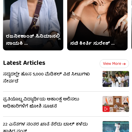
ರಜನೀಕಾಂತ್ ಸಿನಿಮಾನಲ್ಲಿ
ನಾಯಕಿ ...
ನಟಿ ಕೀರ್ತಿ ಸುರೇಶ್ ...
Latest Articles
View More
ಸದ್ಯದಲ್ಲೇ ಹೊಸ 5,000 ಮೆಡಿಕಲ್ ಪಿಜಿ ಸೀಟುಗಳು
ಸೇರ್ಪಡೆ
ಪ್ರತಿಯೊಬ್ಬ ವಿದ್ಯಾರ್ಥಿಯ ಆಕಾಂಕ್ಷೆ ಆಲಿಸಲು
ಅಧಿಕಾರಿಗಳಿಗೆ ಜೋಶಿ ಸೂಚನೆ
22 ಎಸೆತಗಳ ನಂತರ ಖಾತೆ ತೆರೆದು ಬಾಲ್ ಕಳೆದು
ಹಾಕಿದ ಪಂತ್