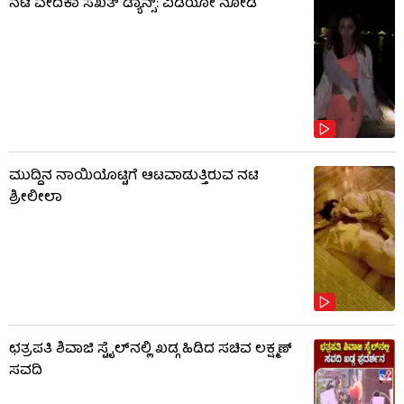
ನಟಿ ವೇದಿಕಾ ಸಖತ್ ಡ್ಯಾನ್ಸ್: ವಿಡಿಯೋ ನೋಡಿ
ಮುದ್ದಿನ ನಾಯಿಯೊಟ್ಟಿಗೆ ಆಟವಾಡುತ್ತಿರುವ ನಟಿ
ಶ್ರೀಲೀಲಾ
ಛತ್ರಪತಿ ಶಿವಾಜಿ ಸ್ಟೈಲ್​ನಲ್ಲಿ ಖಡ್ಗ ಹಿಡಿದ ಸಚಿವ ಲಕ್ಷ್ಮಣ್
ಸವದಿ