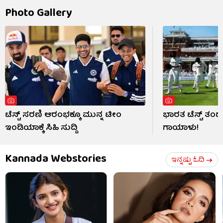
Photo Gallery
ಟೆಸ್ಟ್ ಸರಣಿ ಆರಂಭಕ್ಕೂ ಮುನ್ನ ಟೀಂ
ಭಾರತ ಟೆಸ್ಟ್ ತ
ಇಂಡಿಯಾಕ್ಕೆ ಸಿಹಿ ಸುದ್ದಿ
ಗಾಯಾಳು!
Kannada Webstories
ಇನ್ನಷ್ಟು ಓದಿ