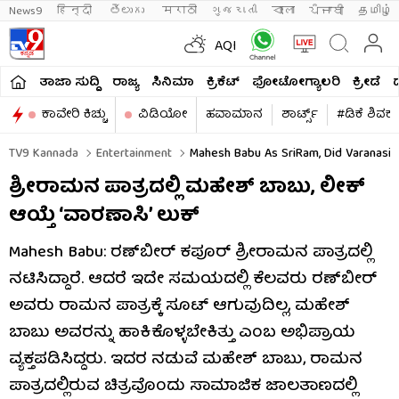
News9
हिन्दी 
తెలుగు 
मराठी
ગુજરાતી
বাংলা
ਪੰਜਾਬੀ
தமிழ்
AQI
ತಾಜಾ ಸುದ್ದಿ
ರಾಜ್ಯ
ಸಿನಿಮಾ
ಕ್ರಿಕೆಟ್​
ಫೋಟೋಗ್ಯಾಲರಿ
ಕ್ರೀಡೆ
ಕಾವೇರಿ ಕಿಚ್ಚು
ವಿಡಿಯೋ
ಹವಾಮಾನ
ಶಾರ್ಟ್ಸ್​
#ಡಿಕೆ ಶಿವಕ
TV9 Kannada
Entertainment
Mahesh Babu As SriRam, Did Varanasi
ಶ್ರೀರಾಮನ ಪಾತ್ರದಲ್ಲಿ ಮಹೇಶ್ ಬಾಬು, ಲೀಕ್
ಆಯ್ತೆ ‘ವಾರಣಾಸಿ’ ಲುಕ್
Mahesh Babu: ರಣ್​​ಬೀರ್ ಕಪೂರ್ ಶ್ರೀರಾಮನ ಪಾತ್ರದಲ್ಲಿ
ನಟಿಸಿದ್ದಾರೆ. ಆದರೆ ಇದೇ ಸಮಯದಲ್ಲಿ ಕೆಲವರು ರಣ್​​ಬೀರ್
ಅವರು ರಾಮನ ಪಾತ್ರಕ್ಕೆ ಸೂಟ್ ಆಗುವುದಿಲ್ಲ, ಮಹೇಶ್
ಬಾಬು ಅವರನ್ನು ಹಾಕಿಕೊಳ್ಳಬೇಕಿತ್ತು ಎಂಬ ಅಭಿಪ್ರಾಯ
ವ್ಯಕ್ತಪಡಿಸಿದ್ದರು. ಇದರ ನಡುವೆ ಮಹೇಶ್ ಬಾಬು, ರಾಮನ
ಪಾತ್ರದಲ್ಲಿರುವ ಚಿತ್ರವೊಂದು ಸಾಮಾಜಿಕ ಜಾಲತಾಣದಲ್ಲಿ