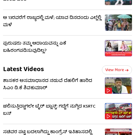
ಆ 13ರವರೆಗೆ ರಾಜ್ಯದಲ್ಲಿ ಮಳೆ; ಯಾವ ದಿನದಂದು ಎಲ್ಲೆಲ್ಲಿ
ಮಳೆ
ಪುರುಷರು ತಮ್ಮ ಆದಾಯವನ್ನು ಏಕೆ
ಬಹಿರಂಗಪಡಿಸುವುದಿಲ್ಲ?
Latest Videos
View More
ಶಾಸಕರ ಅಸಮಾಧಾನದ ನಡುವೆ ದೆಹಲಿಗೆ ಹಾರಿದ
ಸಿಎಂ ಡಿ.ಕೆ ಶಿವಕುಮಾರ್
ಚಲಿಸುತ್ತಿದ್ದಾಗಲೇ ಟೈರ್ ಬ್ಲಾಸ್ಟ್: ಗದ್ದೆಗೆ ನುಗ್ಗಿದ KSRTC
ಬಸ್​​
ಸಚಿವರ ಪಟ್ಟಿ ಬದಲಾಗಿದ್ದು ಕಾಂಗ್ರೆಸ್ ಇತಿಹಾಸದಲ್ಲಿ