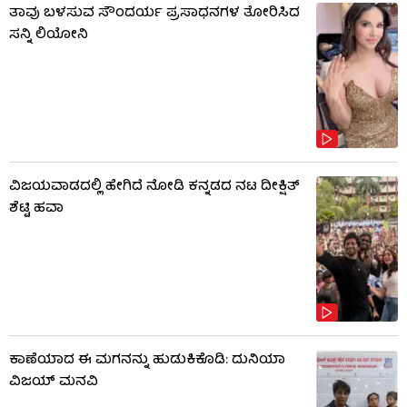
ತಾವು ಬಳಸುವ ಸೌಂದರ್ಯ ಪ್ರಸಾಧನಗಳ ತೋರಿಸಿದ
ಸನ್ನಿ ಲಿಯೋನಿ
ವಿಜಯವಾಡದಲ್ಲಿ ಹೇಗಿದೆ ನೋಡಿ ಕನ್ನಡದ ನಟ ದೀಕ್ಷಿತ್
ಶೆಟ್ಟಿ ಹವಾ
ಕಾಣೆಯಾದ ಈ ಮಗನನ್ನು ಹುಡುಕಿಕೊಡಿ: ದುನಿಯಾ
ವಿಜಯ್ ಮನವಿ