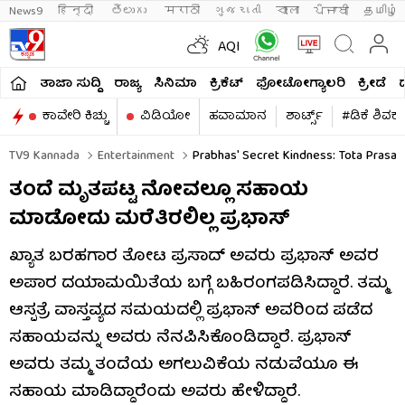
News9
हिन्दी 
తెలుగు 
मराठी
ગુજરાતી
বাংলা
ਪੰਜਾਬੀ
தமிழ்
AQI
ತಾಜಾ ಸುದ್ದಿ
ರಾಜ್ಯ
ಸಿನಿಮಾ
ಕ್ರಿಕೆಟ್​
ಫೋಟೋಗ್ಯಾಲರಿ
ಕ್ರೀಡೆ
ಕಾವೇರಿ ಕಿಚ್ಚು
ವಿಡಿಯೋ
ಹವಾಮಾನ
ಶಾರ್ಟ್ಸ್​
#ಡಿಕೆ ಶಿವಕ
TV9 Kannada
Entertainment
Prabhas' Secret Kindness: Tota Prasa
ತಂದೆ ಮೃತಪಟ್ಟ ನೋವಲ್ಲೂ ಸಹಾಯ
ಮಾಡೋದು ಮರೆತಿರಲಿಲ್ಲ ಪ್ರಭಾಸ್
ಖ್ಯಾತ ಬರಹಗಾರ ತೋಟ ಪ್ರಸಾದ್ ಅವರು ಪ್ರಭಾಸ್ ಅವರ
ಅಪಾರ ದಯಾಮಯಿತೆಯ ಬಗ್ಗೆ ಬಹಿರಂಗಪಡಿಸಿದ್ದಾರೆ. ತಮ್ಮ
ಆಸ್ಪತ್ರೆ ವಾಸ್ತವ್ಯದ ಸಮಯದಲ್ಲಿ ಪ್ರಭಾಸ್ ಅವರಿಂದ ಪಡೆದ
ಸಹಾಯವನ್ನು ಅವರು ನೆನಪಿಸಿಕೊಂಡಿದ್ದಾರೆ. ಪ್ರಭಾಸ್
ಅವರು ತಮ್ಮ ತಂದೆಯ ಅಗಲುವಿಕೆಯ ನಡುವೆಯೂ ಈ
ಸಹಾಯ ಮಾಡಿದ್ದಾರೆಂದು ಅವರು ಹೇಳಿದ್ದಾರೆ.