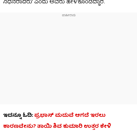
ನಿಧನರಾದರು’ ಎಂದು ಅವರು ಹೇಳಿಕೊಂಡಿದ್ದಾರೆ.
ಇದನ್ನೂ ಓದಿ:
ಪ್ರಭಾಸ್ ಮದುವೆ ಆಗದೆ ಇರಲು
ಕಾರಣವೇನು? ತಾಯಿ ಶಿವ ಕುಮಾರಿ ಉತ್ತರ ಕೇಳಿ