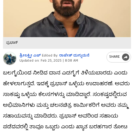
ಪ್ರಭಾಸ್
ಶ್ರೀಲಕ್ಷ್ಮೀ ಎಚ್
Edited By:
ರಾಜೇಶ್ ದುಗ್ಗುಮನೆ
SHARE
Updated on:
Feb 25, 2025 | 8:08 AM
ಬಲಗೈಯಿಂದ ನೀಡಿದ ದಾನ ಎಡಗೈಗೆ ತಿಳಿಯಬಾರದು ಎಂದು
ಹೇಳಲಾಗುತ್ತದೆ. ಇದಕ್ಕೆ ಪ್ರಭಾಸ್ ಒಳ್ಳೆಯ ಉದಾಹರಣೆ. ಅವರು
ಸಾಕಷ್ಟು ಒಳ್ಳೆಯ ಕೆಲಸಗಳನ್ನು ಮಾಡಿದ್ದಾರೆ. ಸಂಕಷ್ಟದಲ್ಲಿರುವ
ಅಭಿಮಾನಿಗಳು ಮತ್ತು ಚಲನಚಿತ್ರ ಕಾರ್ಮಿಕರಿಗೆ ಅವರು ತಮ್ಮ
ಸಹಾಯವನ್ನು ಮಾಡಿದರು. ಪ್ರಭಾಸ್ ಅವರಿಂದ ಸಹಾಯ
ಪಡೆದವರಲ್ಲಿ ತಾವೂ ಒಬ್ಬರು ಎಂದು ಖ್ಯಾತ ಬರಹಗಾರ ತೋಟ