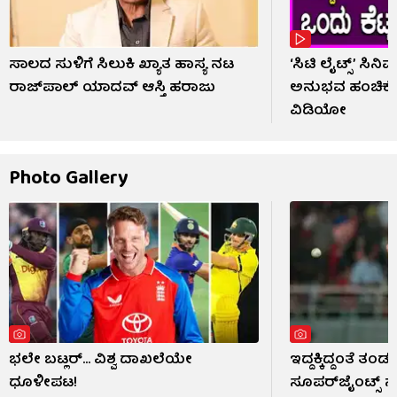
ಸಾಲದ ಸುಳಿಗೆ ಸಿಲುಕಿ ಖ್ಯಾತ ಹಾಸ್ಯ ನಟ
‘ಸಿಟಿ ಲೈಟ್ಸ್’ ಸಿ
ರಾಜ್‌ಪಾಲ್ ಯಾದವ್ ಆಸ್ತಿ ಹರಾಜು
ಅನುಭವ ಹಂಚಿಕ
ವಿಡಿಯೋ
Photo Gallery
ಭಲೇ ಬಟ್ಲರ್... ವಿಶ್ವ ದಾಖಲೆಯೇ
ಇದ್ದಕ್ಕಿದ್ದಂತೆ ತ
ಧೂಳೀಪಟ!
ಸೂಪರ್‌ಜೈಂಟ್ಸ್