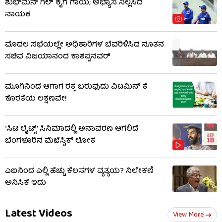
ಶುಭ್​ಮನ್ ಗಿಲ್ ಕೈಗೆ ಗಾಯ; ಅಭ್ಯಾಸ ನಿಲ್ಲಿಸಿದ
ನಾಯಕ
ಮೊದಲ ಸಭೆಯಲ್ಲೇ ಅಧಿಕಾರಿಗಳ ಬೆವರಿಳಿಸಿದ ನೂತನ
ಸಚಿವ ವಿಜಯಾನಂದ ಕಾಶಪ್ಪನವರ್
ಮೂಗಿನಿಂದ ಆಗಾಗ ರಕ್ತ ಬರುವುದು ವಿಟಮಿನ್ ಕೆ
ಕೊರತೆಯ ಲಕ್ಷಣವೇ!
‘ಸಿಟಿ ಲೈಟ್ಸ್’ ಸಿನಿಮಾದಲ್ಲಿ ಅನಾವರಣ ಆಗಲಿದೆ
ಬೆಂಗಳೂರಿನ ಮೆಜೆಸ್ಟಿಕ್ ಲೋಕ
ಎಐನಿಂದ ಎಲ್ಲಿ ಹೆಚ್ಚು ಕೆಲಸಗಳ ವ್ಯತ್ಯಯ? ನಿಲೇಕಣಿ
ಅನಿಸಿಕೆ ಇದು
Latest Videos
View More