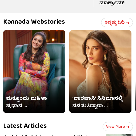
ಮಾರ್ಕ್ರಾಮ್
Kannada Webstories
ಇನ್ನಷ್ಟು ಓದಿ
ಮತ್ತೊಂದು ಮಹಿಳಾ
‘ವಾರಣಾಸಿ’ ಸಿನಿಮಾನಲ್ಲಿ
ಪ್ರಧಾನ ...
ನಟಿಸುತ್ತಿದ್ದಾರಾ ...
Latest Articles
View More