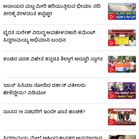
ಅಪಾಯದ ಮಟ್ಟ ಮೀರಿ ಹರಿಯುತ್ತಿರುವ ಭೀಮಾ: ನದಿ
ತೀರಕ್ಕೆ ತೆರಳದಂತೆ ಕಟ್ಟೆಚ್ಚರ
ಭೈರತಿ ಸುರೇಶ್ ವಿರುದ್ಧ ಅವಹೇಳನಕಾರಿ ಕಮೆಂಟ್:
ಸಿದ್ದರಾಮಯ್ಯ ಅಭಿಮಾನಿ ಬಂಧನ
ಕಂಚಿನ ಪದಕ ವಿಜೇತೆ ಕನ್ನಡತಿ ಶಿಲ್ಪಾಗೆ ಅದ್ಧೂರಿ ಸ್ವಾಗತ
‘ಬಾಸ್’ ಸಿನಿಮಾ ನೋಡಿದ ದರ್ಶನ್ ವಕೀಲರು
ಹೇಳಿದ್ದೇನು? ವಿಡಿಯೋ
ನೂತನ 19 ಸಚಿವರಿಗೆ ಇಂದೇ ಖಾತೆ ಹಂಚಿಕೆ?
ಸಿದ್ದರಾಮಯ್ಯ ಮೇಲೆ ಅಹಿಂದ ಶಾಸಕರ ಅಸಮಾಧಾನ