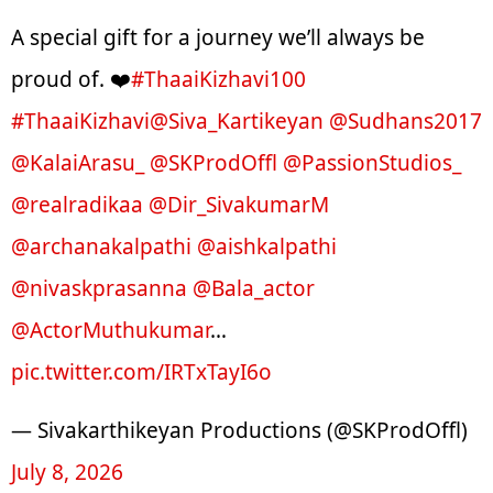
A special gift for a journey we’ll always be
proud of. ❤️
#ThaaiKizhavi100
#ThaaiKizhavi
@Siva_Kartikeyan
@Sudhans2017
@KalaiArasu_
@SKProdOffl
@PassionStudios_
@realradikaa
@Dir_SivakumarM
@archanakalpathi
@aishkalpathi
@nivaskprasanna
@Bala_actor
@ActorMuthukumar
…
pic.twitter.com/IRTxTayI6o
— Sivakarthikeyan Productions (@SKProdOffl)
July 8, 2026