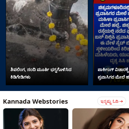
ಶಿವಲಿಂಗ, ನಂದಿ ಮೂರ್ತಿ ಭಗ್ನಗೊಳಿಸಿದ
ಪಾರ್ಕಿಂಗ್ ವಿಚಾರಕ್
ಕಿಡಿಗೇಡಿಗಳು
ಪ್ರವಾಸಿಗರ ಮೇಲೆ ಹಲ್
Kannada Webstories
ಇನ್ನಷ್ಟು ಓದಿ