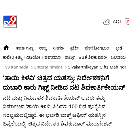
AQI
ತಾಜಾ ಸುದ್ದಿ
ರಾಜ್ಯ
ಸಿನಿಮಾ
ಕ್ರಿಕೆಟ್​
ಫೋಟೋಗ್ಯಾಲರಿ
ಕ್ರೀಡೆ
ಕಾವೇರಿ ಕಿಚ್ಚು
ವಿಡಿಯೋ
ಹವಾಮಾನ
ಶಾರ್ಟ್ಸ್​
#ಡಿಕೆ ಶಿವಕುಮಾರ್​
ಜಲಾಶಯಗಳ 
TV9 Kannada
Entertainment
Sivakarthikeyan Gifts Mahindra 
‘ತಾಯಿ ಕಿಳವಿ’ ಚಿತ್ರದ ಯಶಸ್ಸು: ನಿರ್ದೇಶಕನಿಗೆ
ದುಬಾರಿ ಕಾರು ಗಿಫ್ಟ್ ನೀಡಿದ ನಟ ಶಿವಕಾರ್ತಿಕೇಯನ್
ನಟ ಮತ್ತು ನಿರ್ಮಾಪಕ ಶಿವಕಾರ್ತಿಕೇಯನ್ ಅವರು ತಮ್ಮ
ನಿರ್ಮಾಣದ 'ತಾಯಿ ಕಿಳವಿ' ಸಿನಿಮಾ 100 ದಿನ ಪೂರೈಸಿದ
ಸಂಭ್ರಮದಲ್ಲಿದ್ದಾರೆ. ಈ ಭರ್ಜರಿ ಬಾಕ್ಸ್ ಆಫೀಸ್ ಯಶಸ್ಸಿನ
ಹಿನ್ನೆಲೆಯಲ್ಲಿ, ಚಿತ್ರದ ನಿರ್ದೇಶಕ ಶಿವಕುಮಾರ್ ಮುರುಗೇಶನ್