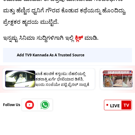
ಮತ್ತು ಹೆಣ್ಣಿನ ಧ್ವನಿಗೆ ಗೌರವ ಕೊಡುವ ಕಥೆಯನ್ನು ಹೊಂದಿದ್ದು,
ಪ್ರೇಕ್ಷಕರ ಹೃದಯ ಮುಟ್ಟಿದೆ.
ಇನ್ನಷ್ಟು ಸಿನಿಮಾ ಸುದ್ದಿಗಳಿಗಾಗಿ ಇಲ್ಲಿ
ಕ್ಲಿಕ್​
ಮಾಡಿ.
Add TV9 Kannada As A Trusted Source
ಖಾತೆ ಹಂಚಿಕೆ ಕಗ್ಗಂಟು: ದೆಹಲಿಯಲ್ಲಿ
ಯ
ತಡರಾತ್ರಿ ಖರ್ಗೆ ಭೇಟಿಯಾದ ಡಿಕೆಶಿ,
ಮ
ಇಂದು ಸಂಜೆಯೇ ಪಟ್ಟಿ ಫೈನಲ್ ಸಾಧ್ಯತೆ
1
TV
Follow Us
LIVE