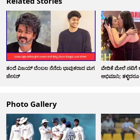
Related Stories
ತಂದೆ ವಿಜಯ್ ಬೆಂಬಲ ನೆನೆದು ಭಾವುಕರಾದ ಮಗ
ವೇದಿಕೆ ಮೇಲೆ ನಟಿಗೆ 
ಜೇಸನ್
ಅಭಿಮಾನಿ; ತಳ್ಳಿದರೂ 
Photo Gallery