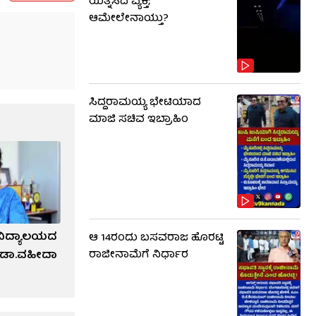
ಯತ್ನಿಸಿದ ವ್ಯಕ್ತಿ;
ಆಮೇಲೇನಾಯ್ತು?
ಸಿದ್ದರಾಮಯ್ಯ ಭೇಟಿಯಾದ
ಮಾಜಿ ಸಚಿವ ಇಬ್ರಾಹಿಂ
ವಿದ್ಯಾಲಯದ
ಆ 14ರಂದು ಬಸವರಾಜ ಹೊರಟ್ಟಿ
ರಾಜೀನಾಮೆಗೆ ನಿರ್ಧಾರ
್‌ ಡಾ.ವಹೀದಾ