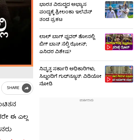
ಭಾರತ ವಿರುದ್ಧದ ಅಭ್ಯಾಸ
ಪಂದ್ಯಕ್ಕೆ ಶ್ರೀಲಂಕಾ ಇಲೆವೆನ್
ತಂಡ ಪ್ರಕಟ
ಲಾಲ್ ಬಾಗ್ ಫ್ಲವರ್ ಶೋನಲ್ಲಿ
ಬಿಗ್ ಬಾಸ್ ಸೆಲ್ಫಿ ಝೋನ್;
ಏನಿದರ ವಿಶೇಷ?
ನಿವೃತ್ತ ಸರ್ಕಾರಿ ಅಧಿಕಾರಿಗಳು,
ಸಿಬ್ಬಂದಿಗೆ ಗುಡ್​ನ್ಯೂಸ್: ವಿಡಿಯೋ
ನೋಡಿ
SHARE
ಒಂಟಿತನ
ರೇ ಈ ಎಲ್ಲ
 ಜನರು