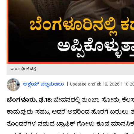
ಸಾಂದರ್ಭಿಕ ಚಿತ್ರ
ಅಕ್ಷಯ್​ ಪಲ್ಲಮಜಲು​​
|
Updated on:
Feb 18, 2026 | 10:
ಬೆಂಗಳೂರು, ಫೆ.18:
ಜೀವನದಲ್ಲಿ ತುಂಬಾ ಸೋತು, ಕೆಲಸದ
ಕಾಡುವುದು ಸಹಜ, ಆದರೆ ಅದರಿಂದ ಹೊರಗೆ ಬರುಲು ತುಂ
ತೊಂದರೆಗಳ ನಡುವೆ ಟ್ರಾಫಿಕ್​​​​​​ ಗೋಳು ಕೂಡ ಮಾನಸಿಕ