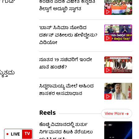
 ಗುಡ್’
ಕಂಚಿನ ಪದಕ ವಿಜೇತೆ ಕನ್ನಡತಿ
ಶಿಲ್ಪಾಗೆ ಅದ್ಧೂರಿ ಸ್ವಾಗತ
‘ಬಾಸ್’ ಸಿನಿಮಾ ನೋಡಿದ
ದರ್ಶನ್ ವಕೀಲರು ಹೇಳಿದ್ದೇನು?
ವಿಡಿಯೋ
ನೂತನ 19 ಸಚಿವರಿಗೆ ಇಂದೇ
ಖಾತೆ ಹಂಚಿಕೆ?
ಯುತ್ತಮ
ಸಿದ್ದರಾಮಯ್ಯ ಮೇಲೆ ಅಹಿಂದ
ಶಾಸಕರ ಅಸಮಾಧಾನ
Reels
View More
ಕೊಚ್ಚಿ ವಿಮಾನದಲ್ಲಿ ತುರ್ತು
ನಿರ್ಗಮನದ ಕಿಟಕಿ ತೆರೆಯಲು
TV
LIVE