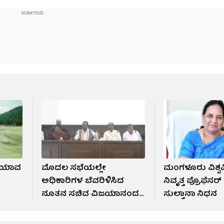
; ಯಾವ
ಮೊದಲ ಸಭೆಯಲ್ಲೇ
ಮಂಗಳೂರು ವಿಶ್ವ
ಅಧಿಕಾರಿಗಳ ಬೆವರಿಳಿಸಿದ
ನಿವೃತ್ತ ಪ್ರೊಫೆಸರ
ನೂತನ ಸಚಿವ ವಿಜಯಾನಂದ
ಸುಲ್ತಾನಾ ನಿಧನ
ಕಾಶಪ್ಪನವರ್