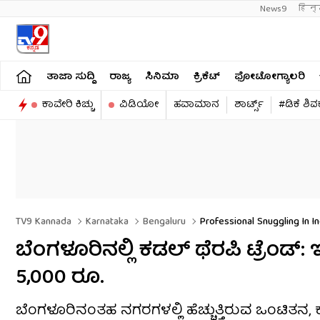
News9
हिन्
ತಾಜಾ ಸುದ್ದಿ
ರಾಜ್ಯ
ಸಿನಿಮಾ
ಕ್ರಿಕೆಟ್​
ಫೋಟೋಗ್ಯಾಲರಿ
ಕಾವೇರಿ ಕಿಚ್ಚು
ವಿಡಿಯೋ
ಹವಾಮಾನ
ಶಾರ್ಟ್ಸ್​
#ಡಿಕೆ ಶಿ
TV9 Kannada
Karnataka
Bengaluru
Professional Snuggling In I
ಬೆಂಗಳೂರಿನಲ್ಲಿ ಕಡಲ್ ಥೆರಪಿ ಟ್ರೆಂಡ್: ಇಲ್ಲ
5,000 ರೂ.
ಬೆಂಗಳೂರಿನಂತಹ ನಗರಗಳಲ್ಲಿ ಹೆಚ್ಚುತ್ತಿರುವ ಒಂಟಿತನ, 