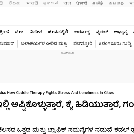
दी 
తెలుగు 
मराठी
ગુજરાતી
বাংলা
ਪੰਜਾਬੀ
தமிழ்
മലയാളം
मन
ಕ್ರೀಡೆ
ದೇಶ
ವಿದೇಶ
ಜೀವನಶೈಲಿ
ಆರೋಗ್ಯ
ವೈರಲ್​
ಅಧ್ಯಾತ್ಮ
ವಕುಮಾರ್​
ಜಲಾಶಯಗಳ ನೀರಿನ ಮಟ್ಟ
ವೆಬ್​ಸ್ಟೋರಿ
#ಬೆಂಗಳೂರು ಸುದ್ದಿ
ndia: How Cuddle Therapy Fights Stress And Loneliness In Cities
ಿ ಅಪ್ಪಿಕೊಳ್ಳುತ್ತಾರೆ, ಕೈ ಹಿಡಿಯುತ್ತಾರೆ, ಗಂ
ಕೆಲಸದ ಒತ್ತಡ ಮತ್ತು ಟ್ರಾಫಿಕ್ ಸಮಸ್ಯೆಗಳ ನಡುವೆ 'ಕಡಲ್ 