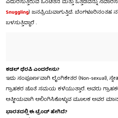
ಎದುರಿಸುತ್ತಿರುವ ಒಂಟಿತನ ಮತ್ತು ಒತ್ತಡವನ್ನು ನಿವಾರಿಸಲ
Snuggling
) ಜನಪ್ರಿಯವಾಗುತ್ತಿದೆ. ಬೆಂಗಳೂರಿನಂತಹ ನ
ಬಳಸುತ್ತಿದ್ದಾರೆ .
ಕಡಲ್ ಥೆರಪಿ ಎಂದರೇನು?
ಇದು ಸಂಪೂರ್ಣವಾಗಿ ಲೈಂಗಿಕೇತರ (Non-sexual), ಸ್ನೇಹಪೂ
ಗ್ರಾಹಕರ ಜೊತೆ ಸಮಯ ಕಳೆಯುತ್ತಾರೆ. ಅವರು ಗ್ರಾಹಕರ
ಆತ್ಮೀಯವಾಗಿ ಆಲಿಂಗಿಸಿಕೊಳ್ಳುವ ಮೂಲಕ ಅವರ ಮಾನಸಿಕ
ಭಾರತದಲ್ಲಿ ಈ ಟ್ರೆಂಡ್ ಹೇಗಿದೆ?