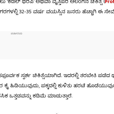
ು ‘ಕಡಲ್ ಥೆರಪಿ’ ಅಥವಾ ವೃತ್ತಿಪರ ಆಲಿಂಗನ ಚಿಕಿತ್ಸೆ (
Pro
ಗರಗಳಲ್ಲಿ 32-35 ವರ್ಷ ವಯಸ್ಸಿನ ಜನರು ಹೆಚ್ಚಾಗಿ ಈ ಸೇವ
ರ್ವಕ ಸ್ಪರ್ಶ ಚಿಕಿತ್ಸೆಯಾಗಿದೆ. ಇದರಲ್ಲಿ ತರಬೇತಿ ಪಡೆದ ಥೆರ
 ಕೈ ಹಿಡಿಯುವುದು, ಪಕ್ಕದಲ್ಲಿ ಕುಳಿತು ಹರಟೆ ಹೊಡೆಯು
 ಒತ್ತಡವನ್ನು ಕಡಿಮೆ ಮಾಡುತ್ತಾರೆ.