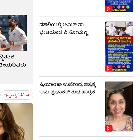
ದೆಹಲಿಯಲ್ಲಿ ಅಮಿತ್ ಶಾ
ಭೇಟಿಯಾದ ವಿ.ಸೋಮಣ್ಣ
ದ್ವಿಶತಕ
ರತೀಯರಿವರು
ಪ್ರಿಯಾಂಕಾ ಉಪೇಂದ್ರ ಚಿತ್ರಕ್ಕೆ
ಅನು ಪ್ರಭಾಕರ್ ಶುಭ ಹಾರೈಕೆ
ಇನ್ನಷ್ಟು ಓದಿ