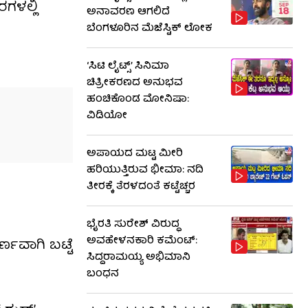
ಗಳಲ್ಲಿ
ಅನಾವರಣ ಆಗಲಿದೆ
ಬೆಂಗಳೂರಿನ ಮೆಜೆಸ್ಟಿಕ್ ಲೋಕ
‘ಸಿಟಿ ಲೈಟ್ಸ್’ ಸಿನಿಮಾ
ಚಿತ್ರೀಕರಣದ ಅನುಭವ
ಹಂಚಿಕೊಂಡ ಮೋನಿಷಾ:
ವಿಡಿಯೋ
ಅಪಾಯದ ಮಟ್ಟ ಮೀರಿ
ಹರಿಯುತ್ತಿರುವ ಭೀಮಾ: ನದಿ
ತೀರಕ್ಕೆ ತೆರಳದಂತೆ ಕಟ್ಟೆಚ್ಚರ
ಭೈರತಿ ಸುರೇಶ್ ವಿರುದ್ಧ
ಅವಹೇಳನಕಾರಿ ಕಮೆಂಟ್:
್ಣವಾಗಿ ಬಟ್ಟೆ
ಸಿದ್ದರಾಮಯ್ಯ ಅಭಿಮಾನಿ
ಬಂಧನ