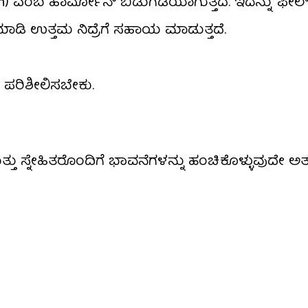
cin) ಎಂಬ ಹಾರ್ಮೋನ್ ಬಿಡುಗಡೆಯಾಗುತ್ತದೆ. ಇದನ್ನು ‘ಫೀಲ್
ಮಾಡಿ ಉತ್ತಮ ನಿದ್ರೆಗೆ ಸಹಾಯ ಮಾಡುತ್ತದೆ.
 ಪರಿಶೀಲಿಸಬೇಕು.
ತು ಸ್ನೇಹಿತರೊಂದಿಗೆ ಭಾವನೆಗಳನ್ನು ಹಂಚಿಕೊಳ್ಳುವುದೇ ಅತ್