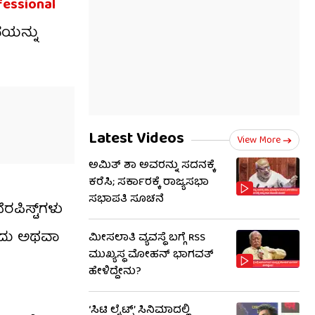
fessional
ೆಯನ್ನು
Latest Videos
View More
ಅಮಿತ್ ಶಾ ಅವರನ್ನು ಸದನಕ್ಕೆ
ಕರೆಸಿ; ಸರ್ಕಾರಕ್ಕೆ ರಾಜ್ಯಸಭಾ
ಸಭಾಪತಿ ಸೂಚನೆ
ಪಿಸ್ಟ್‌ಗಳು
ವುದು ಅಥವಾ
ಮೀಸಲಾತಿ ವ್ಯವಸ್ಥೆ ಬಗ್ಗೆ RSS​
ಮುಖ್ಯಸ್ಥ ಮೋಹನ್ ಭಾಗವತ್
ಹೇಳಿದ್ದೇನು?
‘ಸಿಟಿ ಲೈಟ್ಸ್’ ಸಿನಿಮಾದಲ್ಲಿ