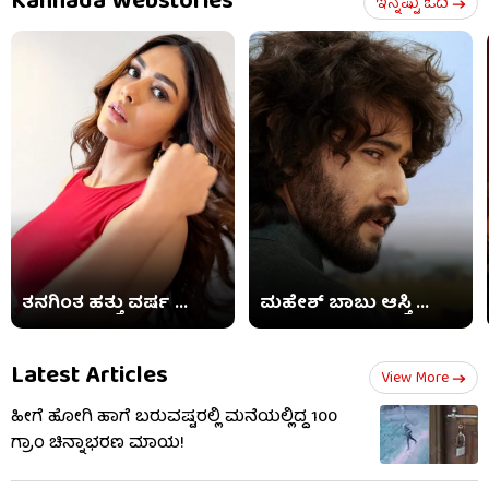
Kannada Webstories
ಇನ್ನಷ್ಟು ಓದಿ
ತನಗಿಂತ ಹತ್ತು ವರ್ಷ ...
ಮಹೇಶ್ ಬಾಬು ಆಸ್ತಿ ...
Latest Articles
View More
ಹೀಗೆ ಹೋಗಿ ಹಾಗೆ​ ಬರುವಷ್ಟರಲ್ಲಿ ಮನೆಯಲ್ಲಿದ್ದ 100
ಗ್ರಾಂ ಚಿನ್ನಾಭರಣ ಮಾಯ!