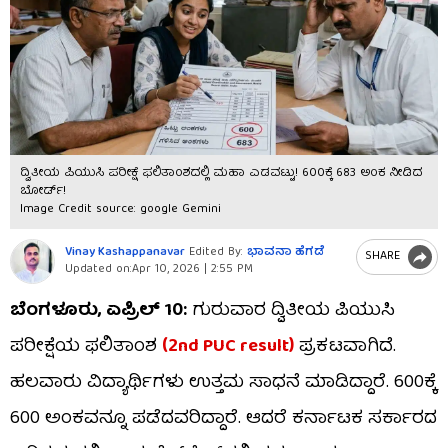
ದ್ವಿತೀಯ ಪಿಯುಸಿ ಪರೀಕ್ಷೆ ಫಲಿತಾಂಶದಲ್ಲಿ ಮಹಾ ಎಡವಟ್ಟು! 600ಕ್ಕೆ 683 ಅಂಕ ನೀಡಿದ
ಬೋರ್ಡ್​!
Image Credit source: google Gemini
Vinay Kashappanavar
Edited By:
ಭಾವನಾ ಹೆಗಡೆ
SHARE
Updated on:
Apr 10, 2026 | 2:55 PM
ಬೆಂಗಳೂರು, ಏಪ್ರಿಲ್ 10:
ಗುರುವಾರ ದ್ವಿತೀಯ ಪಿಯುಸಿ
ಪರೀಕ್ಷೆಯ ಫಲಿತಾಂಶ
(2nd PUC result)
ಪ್ರಕಟವಾಗಿದೆ.
ಹಲವಾರು ವಿದ್ಯಾರ್ಥಿಗಳು ಉತ್ತಮ ಸಾಧನೆ ಮಾಡಿದ್ದಾರೆ. 600ಕ್ಕೆ
600 ಅಂಕವನ್ನೂ ಪಡೆದವರಿದ್ದಾರೆ. ಆದರೆ ಕರ್ನಾಟಕ ಸರ್ಕಾರದ