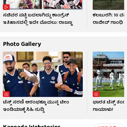
ಸಚಿವರ ಪಟ್ಟಿ ಬದಲಾಗಿದ್ದು ಕಾಂಗ್ರೆಸ್
ಕಲಬುರಗಿ: 10 ವರ್ಷ
ಇತಿಹಾಸದಲ್ಲಿ ಇದೇ ಮೊದಲು: ರಾಜಣ್ಣ
ರಾಜೀವ್ ಗಾಂಧಿ 
Photo Gallery
ಟೆಸ್ಟ್ ಸರಣಿ ಆರಂಭಕ್ಕೂ ಮುನ್ನ ಟೀಂ
ಭಾರತ ಟೆಸ್ಟ್ ತ
ಇಂಡಿಯಾಕ್ಕೆ ಸಿಹಿ ಸುದ್ದಿ
ಗಾಯಾಳು!