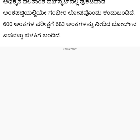
ಅಧಿಕೃತ ಫಲಿತಾಂಶ ವೆಬ್‌ಸೈಟ್‌ನಲ್ಲಿ ಪ್ರಕಟವಾದ
ಅಂಕಪಟ್ಟಿಯಲ್ಲಿಯೇ ಗಂಭೀರ ಲೋಪವೊಂದು ಕಂಡುಬಂದಿದೆ.
600 ಅಂಕಗಳ ಪರೀಕ್ಷೆಗೆ 683 ಅಂಕಗಳನ್ನು ನೀಡಿದ ಬೋರ್ಡ್​ನ
ಎಡವಟ್ಟು ಬೆಳಕಿಗೆ ಬಂದಿದೆ.