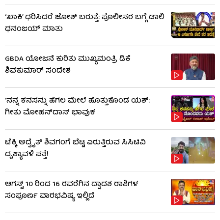
‘ಖಾಕಿ’ ಧರಿಸಿದರೆ ಜೋಶ್ ಬರುತ್ತೆ: ಪೊಲೀಸರ ಬಗ್ಗೆ ಡಾಲಿ
ಧನಂಜಯ್ ಮಾತು
GBDA ಯೋಜನೆ ಕುರಿತು ಮುಖ್ಯಮಂತ್ರಿ ಡಿಕೆ
ಶಿವಕುಮಾರ್ ಸಂದೇಶ
‘ನನ್ನ ಕನಸನ್ನು ಹೆಗಲ ಮೇಲೆ ಹೊತ್ತುಕೊಂಡ ಯಶ್:
ಗೀತು ಮೋಹನ್​​ದಾಸ್ ಭಾವುಕ
ಟೆಕ್ಕಿ ಅದ್ವೈತ್ ಶಿವಗಂಗೆ ಬೆಟ್ಟ ಏರುತ್ತಿರುವ ಸಿಸಿಟಿವಿ
ದೃಶ್ಯಾವಳಿ ಪತ್ತೆ!
ಆಗಸ್ಟ್ 10 ರಿಂದ 16 ರವರೆಗಿನ ದ್ವಾದಶ ರಾಶಿಗಳ
ಸಂಪೂರ್ಣ ವಾರಭವಿಷ್ಯ ಇಲ್ಲಿದೆ