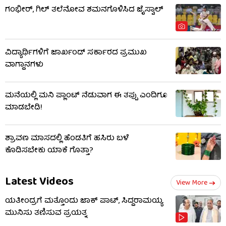
ಗಂಭೀರ್, ಗಿಲ್ ತಲೆನೋವ ಶಮನಗೊಳಿಸಿದ ಜೈಸ್ವಾಲ್
ವಿದ್ಯಾರ್ಥಿಗಳಿಗೆ ಜಾರ್ಖಂಡ್ ಸರ್ಕಾರದ ಪ್ರಮುಖ
ವಾಗ್ದಾನಗಳು
ಮನೆಯಲ್ಲಿ ಮನಿ ಪ್ಲಾಂಟ್ ನೆಡುವಾಗ ಈ ತಪ್ಪು ಎಂದಿಗೂ
ಮಾಡಬೇಡಿ!
ಶ್ರಾವಣ ಮಾಸದಲ್ಲಿ ಹೆಂಡತಿಗೆ ಹಸಿರು ಬಳೆ
ಕೊಡಿಸಬೇಕು ಯಾಕೆ ಗೊತ್ತಾ?
Latest Videos
View More
ಯತೀಂದ್ರಗೆ ಮತ್ತೊಂದು ಜಾಕ್​​ ಪಾಟ್, ಸಿದ್ದರಾಮಯ್ಯ
ಮುನಿಸು ತಣಿಸುವ ಪ್ರಯತ್ನ