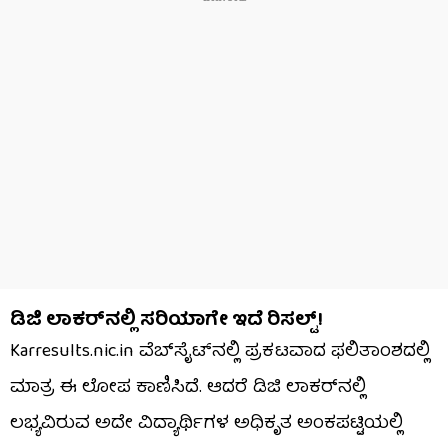
ಡಿಜಿ ಲಾಕರ್​ನಲ್ಲಿ ಸರಿಯಾಗೇ ಇದೆ ರಿಸಲ್ಟ್!
Karresults.nic.in ವೆಬ್​ಸೈಟ್​ನಲ್ಲಿ ಪ್ರಕಟವಾದ ಫಲಿತಾಂಶದಲ್ಲಿ
ಮಾತ್ರ ಈ ಲೋಪ ಕಾಣಿಸಿದೆ. ಆದರೆ ಡಿಜಿ ಲಾಕರ್‌ನಲ್ಲಿ
ಲಭ್ಯವಿರುವ ಅದೇ ವಿದ್ಯಾರ್ಥಿಗಳ ಅಧಿಕೃತ ಅಂಕಪಟ್ಟಿಯಲ್ಲಿ