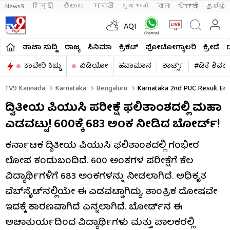
News9
हिन्दी 
తెలుగు 
मराठी
ગુજરાતી
বাংলা
ਪੰਜਾਬੀ
தமிழ்
AQI
ತಾಜಾ ಸುದ್ದಿ
ರಾಜ್ಯ
ಸಿನಿಮಾ
ಕ್ರಿಕೆಟ್​
ಫೋಟೋಗ್ಯಾಲರಿ
ಕ್ರೀಡೆ
ಕಾವೇರಿ ಕಿಚ್ಚು
ವಿಡಿಯೋ
ಹವಾಮಾನ
ಶಾರ್ಟ್ಸ್​
#ಡಿಕೆ ಶಿವಕ
TV9 Kannada
Karnataka
Bengaluru
Karnataka 2nd PUC Result Err
ದ್ವಿತೀಯ ಪಿಯುಸಿ ಪರೀಕ್ಷೆ ಫಲಿತಾಂಶದಲ್ಲಿ ಮಹಾ
ಎಡವಟ್ಟು! 600ಕ್ಕೆ 683 ಅಂಕ ನೀಡಿದ ಬೋರ್ಡ್​!
ಕರ್ನಾಟಕ ದ್ವಿತೀಯ ಪಿಯುಸಿ ಫಲಿತಾಂಶದಲ್ಲಿ ಗಂಭೀರ
ಲೋಪ ಕಂಡುಬಂದಿದೆ. 600 ಅಂಕಗಳ ಪರೀಕ್ಷೆಗೆ ಕೆಲ
ವಿದ್ಯಾರ್ಥಿಗಳಿಗೆ 683 ಅಂಕಗಳನ್ನು ನೀಡಲಾಗಿದೆ. ಅಧಿಕೃತ
ವೆಬ್‌ಸೈಟ್‌ನಲ್ಲಿಯೇ ಈ ಎಡವಟ್ಟಾಗಿದ್ದು, ತಾಂತ್ರಿಕ ದೋಷವೇ
ಇದಕ್ಕೆ ಕಾರಣವಾಗಿದೆ ಎನ್ನಲಾಗಿದೆ. ಬೋರ್ಡ್​ನ ಈ
ಅಚಾತುರ್ಯದಿಂದ ವಿದ್ಯಾರ್ಥಿಗಳು ಮತ್ತು ಪಾಲಕರಲ್ಲಿ