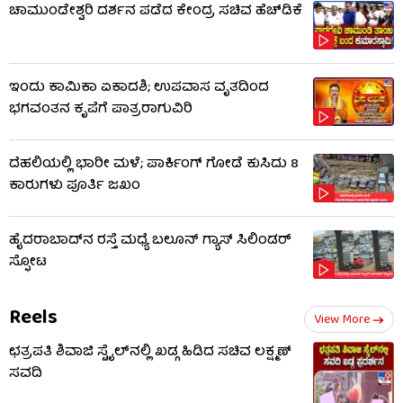
ಚಾಮುಂಡೇಶ್ವರಿ ದರ್ಶನ ಪಡೆದ ಕೇಂದ್ರ ಸಚಿವ ಹೆಚ್​​ಡಿಕೆ
ಇಂದು ಕಾಮಿಕಾ ಏಕಾದಶಿ; ಉಪವಾಸ ವೃತದಿಂದ
ಭಗವಂತನ ಕೃಪೆಗೆ ಪಾತ್ರರಾಗುವಿರಿ
ದೆಹಲಿಯಲ್ಲಿ ಭಾರೀ ಮಳೆ; ಪಾರ್ಕಿಂಗ್ ಗೋಡೆ ಕುಸಿದು 8
ಕಾರುಗಳು ಪೂರ್ತಿ ಜಖಂ
ಹೈದರಾಬಾದ್​ನ ರಸ್ತೆ ಮಧ್ಯೆ ಬಲೂನ್ ಗ್ಯಾಸ್ ಸಿಲಿಂಡರ್
ಸ್ಫೋಟ
Reels
View More
ಛತ್ರಪತಿ ಶಿವಾಜಿ ಸ್ಟೈಲ್​ನಲ್ಲಿ ಖಡ್ಗ ಹಿಡಿದ ಸಚಿವ ಲಕ್ಷ್ಮಣ್
ಸವದಿ