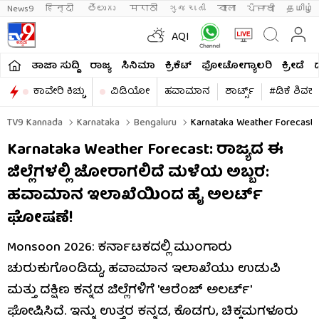
News9
हिन्दी 
తెలుగు 
मराठी
ગુજરાતી
বাংলা
ਪੰਜਾਬੀ
தமிழ்
AQI
ತಾಜಾ ಸುದ್ದಿ
ರಾಜ್ಯ
ಸಿನಿಮಾ
ಕ್ರಿಕೆಟ್​
ಫೋಟೋಗ್ಯಾಲರಿ
ಕ್ರೀಡೆ
ಕಾವೇರಿ ಕಿಚ್ಚು
ವಿಡಿಯೋ
ಹವಾಮಾನ
ಶಾರ್ಟ್ಸ್​
#ಡಿಕೆ ಶಿವಕ
TV9 Kannada
Karnataka
Bengaluru
Karnataka Weather Forecast: O
Karnataka Weather Forecast: ರಾಜ್ಯದ ಈ
ಜಿಲ್ಲೆಗಳಲ್ಲಿ ಜೋರಾಗಲಿದೆ ಮಳೆಯ ಅಬ್ಬರ:
ಹವಾಮಾನ ಇಲಾಖೆಯಿಂದ ಹೈ ಅಲರ್ಟ್
ಘೋಷಣೆ!
Monsoon 2026: ಕರ್ನಾಟಕದಲ್ಲಿ ಮುಂಗಾರು
ಚುರುಕುಗೊಂಡಿದ್ದು, ಹವಾಮಾನ ಇಲಾಖೆಯು ಉಡುಪಿ
ಮತ್ತು ದಕ್ಷಿಣ ಕನ್ನಡ ಜಿಲ್ಲೆಗಳಿಗೆ 'ಆರೆಂಜ್ ಅಲರ್ಟ್'
ಘೋಷಿಸಿದೆ. ಇನ್ನು ಉತ್ತರ ಕನ್ನಡ, ಕೊಡಗು, ಚಿಕ್ಕಮಗಳೂರು