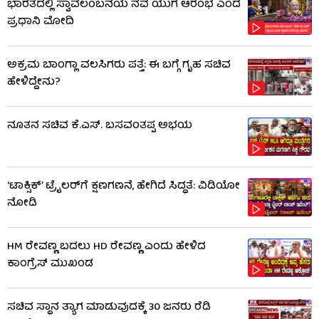
ಭಾರತದಲ್ಲಿ ಸ್ವಾವಲಂಬನೆಯ ನವ ಯುಗ ಆರಂಭ ಎಂದ
ಪ್ರಧಾನಿ ಮೋದಿ
ಅಕ್ರಮ ಬಾಂಗ್ಲಾ ವಲಸಿಗರು ಪತ್ತೆ: ಈ ಬಗ್ಗೆ ಗೃಹ ಸಚಿವ
ಹೇಳಿದ್ದೇನು?
ನೂತನ ಸಚಿವ ಕೆ.ಎಸ್. ಬಸವಂತಪ್ಪ ಅಭಯ
‘ಟಾಕ್ಸಿಕ್’ ಟ್ರೈಲರ್​​ಗೆ ಕ್ಷಣಗಣನೆ, ಹೇಗಿದೆ ಸಿದ್ಧತೆ: ವಿಡಿಯೋ
ನೋಡಿ
HM ರೇವಣ್ಣ ಬದಲು HD ರೇವಣ್ಣ ಎಂದು ಹೇಳಿದ
ಕಾಂಗ್ರೆಸ್ ಮುಖಂಡ
ಸಚಿವ ಸ್ಥಾನ ತ್ಯಾಗ ಮಾಡುವುದಕ್ಕೆ 30 ಜನರು ರೆಡಿ