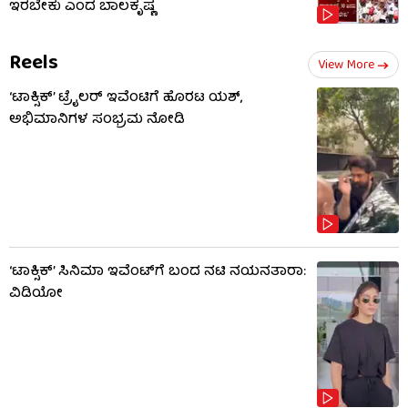
ಇರಬೇಕು ಎಂದ ಬಾಲಕೃಷ್ಣ
Reels
View More
‘ಟಾಕ್ಸಿಕ್’ ಟ್ರೈಲರ್ ಇವೆಂಟಿಗೆ ಹೊರಟ ಯಶ್,
ಅಭಿಮಾನಿಗಳ ಸಂಭ್ರಮ ನೋಡಿ
‘ಟಾಕ್ಸಿಕ್’ ಸಿನಿಮಾ ಇವೆಂಟ್​​ಗೆ ಬಂದ ನಟಿ ನಯನತಾರಾ:
ವಿಡಿಯೋ