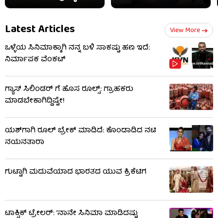
Latest Articles
View More
ಒಳ್ಳೆಯ ಸಿನಿಮಾಕ್ಕಾಗಿ ನನ್ನ ಬಳಿ ಸಾಕಷ್ಟು ಹಣ ಇದೆ:
ನಿರ್ಮಾಪಕ ವೆಂಕಟ್
ಗ್ಯಾಸ್ ಸಿಲಿಂಡರ್ ಗೆ ಹೊಸ ರೂಲ್ಸ್‌: ಗ್ರಾಹಕರು
ಮಾಡಬೇಕಾಗಿದ್ದಿಷ್ಟೇ!
ಯಶ್​​ಗಾಗಿ ರೂಲ್ ಬ್ರೇಕ್ ಮಾಡಿದೆ: ಕೊಂಡಾಡಿದ ನಟಿ
ನಯನತಾರಾ
ಗುಟ್ಟಾಗಿ ಮದುವೆಯಾದ ಭಾರತದ ಯುವ ಕ್ರಿಕೆಟಿಗ
ಟಾಕ್ಸಿಕ್ ಟ್ರೇಲರ್​: ‘ನಾನೇ ಸಿನಿಮಾ ಮಾಡಿದಷ್ಟು