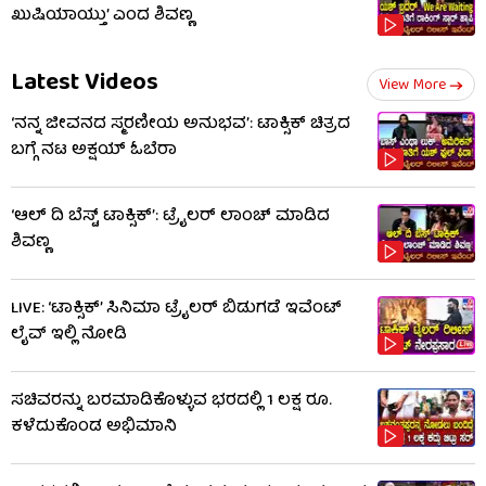
ಖುಷಿಯಾಯ್ತು’ ಎಂದ ಶಿವಣ್ಣ
Latest Videos
View More
‘ನನ್ನ ಜೀವನದ ಸ್ಮರಣೀಯ ಅನುಭವ’: ಟಾಕ್ಸಿಕ್ ಚಿತ್ರದ
ಬಗ್ಗೆ ನಟ ಅಕ್ಷಯ್ ಓಬೆರಾ
‘ಆಲ್​ ದಿ ಬೆಸ್ಟ್​ ಟಾಕ್ಸಿಕ್’: ಟ್ರೈಲರ್​ ಲಾಂಚ್ ಮಾಡಿದ
ಶಿವಣ್ಣ
LIVE: ‘ಟಾಕ್ಸಿಕ್’ ಸಿನಿಮಾ ಟ್ರೈಲರ್ ಬಿಡುಗಡೆ ಇವೆಂಟ್
ಲೈವ್ ಇಲ್ಲಿ ನೋಡಿ
ಸಚಿವರನ್ನು ಬರಮಾಡಿಕೊಳ್ಳುವ ಭರದಲ್ಲಿ 1 ಲಕ್ಷ ರೂ.
ಕಳೆದುಕೊಂಡ ಅಭಿಮಾನಿ