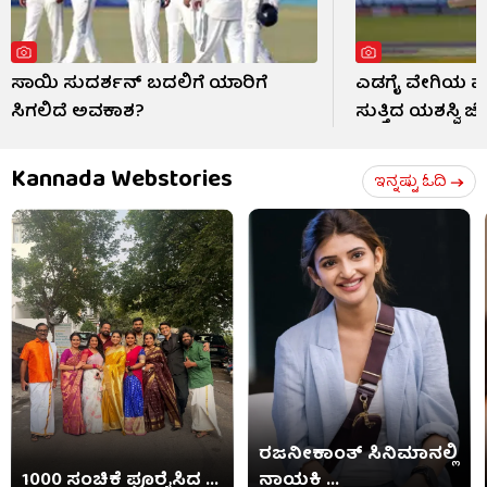
ಸಾಯಿ ಸುದರ್ಶನ್ ಬದಲಿಗೆ ಯಾರಿಗೆ
ಎಡಗೈ ವೇಗಿಯ ಮುಂ
ಸಿಗಲಿದೆ ಅವಕಾಶ?
ಸುತ್ತಿದ ಯಶಸ್ವಿ ಜೈ
Kannada Webstories
ಇನ್ನಷ್ಟು ಓದಿ
ರಜನೀಕಾಂತ್ ಸಿನಿಮಾನಲ್ಲಿ
1000 ಸಂಚಿಕೆ ಪೂರೈಸಿದ ...
ನಾಯಕಿ ...