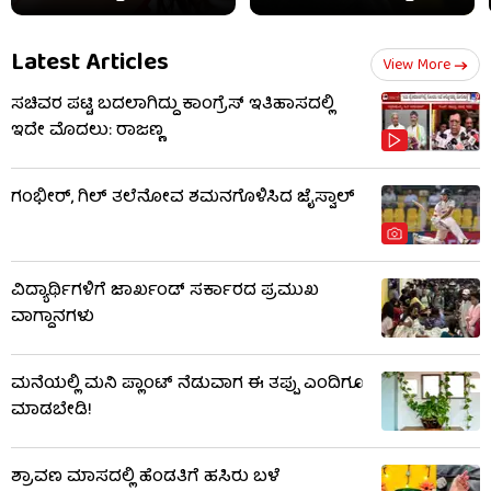
Latest Articles
View More
ಸಚಿವರ ಪಟ್ಟಿ ಬದಲಾಗಿದ್ದು ಕಾಂಗ್ರೆಸ್ ಇತಿಹಾಸದಲ್ಲಿ
ಇದೇ ಮೊದಲು: ರಾಜಣ್ಣ
ಗಂಭೀರ್, ಗಿಲ್ ತಲೆನೋವ ಶಮನಗೊಳಿಸಿದ ಜೈಸ್ವಾಲ್
ವಿದ್ಯಾರ್ಥಿಗಳಿಗೆ ಜಾರ್ಖಂಡ್ ಸರ್ಕಾರದ ಪ್ರಮುಖ
ವಾಗ್ದಾನಗಳು
ಮನೆಯಲ್ಲಿ ಮನಿ ಪ್ಲಾಂಟ್ ನೆಡುವಾಗ ಈ ತಪ್ಪು ಎಂದಿಗೂ
ಮಾಡಬೇಡಿ!
ಶ್ರಾವಣ ಮಾಸದಲ್ಲಿ ಹೆಂಡತಿಗೆ ಹಸಿರು ಬಳೆ