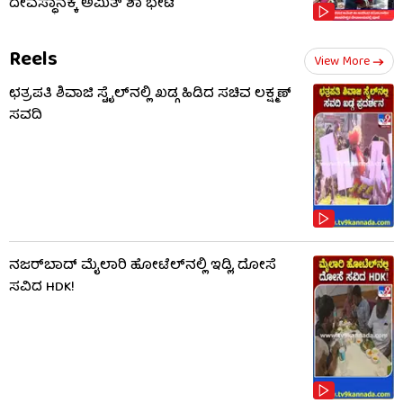
ದೇವಸ್ಥಾನಕ್ಕೆ ಅಮಿತ್ ಶಾ ಭೇಟಿ
Reels
View More
ಛತ್ರಪತಿ ಶಿವಾಜಿ ಸ್ಟೈಲ್​ನಲ್ಲಿ ಖಡ್ಗ ಹಿಡಿದ ಸಚಿವ ಲಕ್ಷ್ಮಣ್
ಸವದಿ
ನಜರ್‌ಬಾದ್ ಮೈಲಾರಿ ಹೋಟೆಲ್‌ನಲ್ಲಿ ಇಡ್ಲಿ, ದೋಸೆ
ಸವಿದ HDK!