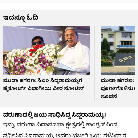
ಇದನ್ನೂ ಓದಿ
ಮುಡಾ ಹಗರಣ: ಸಿಎಂ ಸಿದ್ದರಾಮಯ್ಯಗೆ
ಮುಡಾ ಹಗರಣ: ತ
ಹೈಕೋರ್ಟ್​ ವಿಭಾಗೀಯ ಪೀಠ ನೋಟಿಸ್​
ಪೂರ್ಣಗೊಳಿಸುವಂ
ಸೂಚನೆ
ವರುಣಾದಲ್ಲಿ ಜಯ ಸಾಧಿಸಿದ್ದ ಸಿದ್ದರಾಮಯ್ಯ!
ಇನ್ನು, ವರುಣಾ ವಿಧಾನಸಭಾ ಕ್ಷೇತ್ರದಲ್ಲಿ ಕಾಂಗ್ರೆಸ್‌ನಿಂದ
ಸ್ಪರ್ಧಿಸಿದ್ದ ಸಿದ್ದರಾಮಯ್ಯ ಅವರು ಭರ್ಜರಿ ಜಯ ಗಳಿಸಿದ್ದಾರೆ.