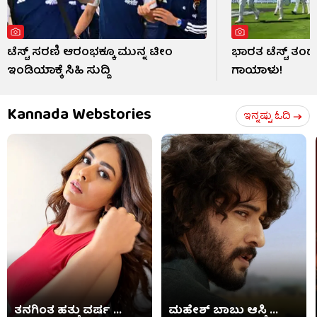
ಟೆಸ್ಟ್ ಸರಣಿ ಆರಂಭಕ್ಕೂ ಮುನ್ನ ಟೀಂ
ಭಾರತ ಟೆಸ್ಟ್ ತ
ಇಂಡಿಯಾಕ್ಕೆ ಸಿಹಿ ಸುದ್ದಿ
ಗಾಯಾಳು!
Kannada Webstories
ಇನ್ನಷ್ಟು ಓದಿ
ತನಗಿಂತ ಹತ್ತು ವರ್ಷ ...
ಮಹೇಶ್ ಬಾಬು ಆಸ್ತಿ ...