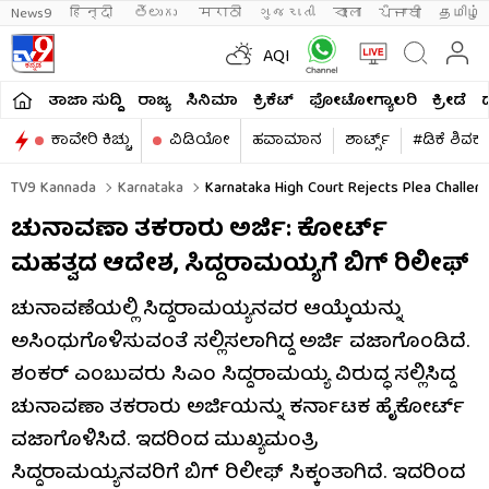
News9
हिन्दी 
తెలుగు 
मराठी
ગુજરાતી
বাংলা
ਪੰਜਾਬੀ
தமிழ்
AQI
ತಾಜಾ ಸುದ್ದಿ
ರಾಜ್ಯ
ಸಿನಿಮಾ
ಕ್ರಿಕೆಟ್​
ಫೋಟೋಗ್ಯಾಲರಿ
ಕ್ರೀಡೆ
ಕಾವೇರಿ ಕಿಚ್ಚು
ವಿಡಿಯೋ
ಹವಾಮಾನ
ಶಾರ್ಟ್ಸ್​
#ಡಿಕೆ ಶಿವಕ
TV9 Kannada
Karnataka
Karnataka High Court Rejects Plea Challeng
ಚುನಾವಣಾ ತಕರಾರು ಅರ್ಜಿ: ಕೋರ್ಟ್​
ಮಹತ್ವದ ಆದೇಶ, ಸಿದ್ದರಾಮಯ್ಯಗೆ ಬಿಗ್ ರಿಲೀಫ್
ಚುನಾವಣೆಯಲ್ಲಿ ಸಿದ್ದರಾಮಯ್ಯನವರ ಆಯ್ಕೆಯನ್ನು
ಅಸಿಂಧುಗೊಳಿಸುವಂತೆ ಸಲ್ಲಿಸಲಾಗಿದ್ದ ಅರ್ಜಿ ವಜಾಗೊಂಡಿದೆ.
ಶಂಕರ್ ಎಂಬುವರು ಸಿಎಂ ಸಿದ್ದರಾಮಯ್ಯ ವಿರುದ್ಧ ಸಲ್ಲಿಸಿದ್ದ
ಚುನಾವಣಾ ತಕರಾರು ಅರ್ಜಿಯನ್ನು ಕರ್ನಾಟಕ ಹೈಕೋರ್ಟ್​
ವಜಾಗೊಳಿಸಿದೆ. ಇದರಿಂದ ಮುಖ್ಯಮಂತ್ರಿ
ಸಿದ್ದರಾಮಯ್ಯನವರಿಗೆ ಬಿಗ್ ರಿಲೀಫ್ ಸಿಕ್ಕಂತಾಗಿದೆ. ಇದರಿಂದ