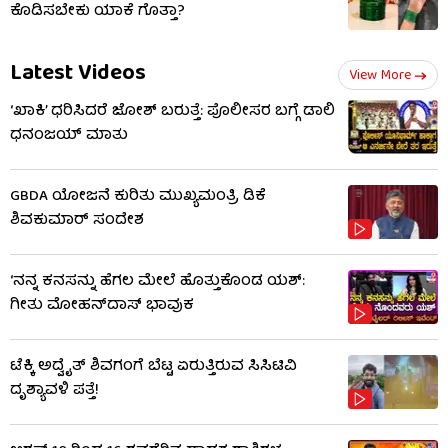
ಕೊಡಿಸಬೇಕು ಯಾಕೆ ಗೊತ್ತಾ?
Latest Videos
View More
‘ಖಾಕಿ’ ಧರಿಸಿದರೆ ಜೋಶ್ ಬರುತ್ತೆ: ಪೊಲೀಸರ ಬಗ್ಗೆ ಡಾಲಿ
ಧನಂಜಯ್ ಮಾತು
GBDA ಯೋಜನೆ ಕುರಿತು ಮುಖ್ಯಮಂತ್ರಿ ಡಿಕೆ
ಶಿವಕುಮಾರ್ ಸಂದೇಶ
‘ನನ್ನ ಕನಸನ್ನು ಹೆಗಲ ಮೇಲೆ ಹೊತ್ತುಕೊಂಡ ಯಶ್:
ಗೀತು ಮೋಹನ್​​ದಾಸ್ ಭಾವುಕ
ಟೆಕ್ಕಿ ಅದ್ವೈತ್ ಶಿವಗಂಗೆ ಬೆಟ್ಟ ಏರುತ್ತಿರುವ ಸಿಸಿಟಿವಿ
ದೃಶ್ಯಾವಳಿ ಪತ್ತೆ!