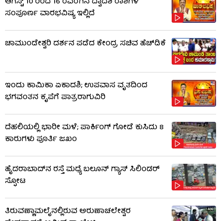
ಆಗಸ್ಟ್ 10 ರಿಂದ 16 ರವರೆಗಿನ ದ್ವಾದಶ ರಾಶಿಗಳ
ಸಂಪೂರ್ಣ ವಾರಭವಿಷ್ಯ ಇಲ್ಲಿದೆ
ಚಾಮುಂಡೇಶ್ವರಿ ದರ್ಶನ ಪಡೆದ ಕೇಂದ್ರ ಸಚಿವ ಹೆಚ್​​ಡಿಕೆ
ಇಂದು ಕಾಮಿಕಾ ಏಕಾದಶಿ; ಉಪವಾಸ ವೃತದಿಂದ
ಭಗವಂತನ ಕೃಪೆಗೆ ಪಾತ್ರರಾಗುವಿರಿ
ದೆಹಲಿಯಲ್ಲಿ ಭಾರೀ ಮಳೆ; ಪಾರ್ಕಿಂಗ್ ಗೋಡೆ ಕುಸಿದು 8
ಕಾರುಗಳು ಪೂರ್ತಿ ಜಖಂ
ಹೈದರಾಬಾದ್​ನ ರಸ್ತೆ ಮಧ್ಯೆ ಬಲೂನ್ ಗ್ಯಾಸ್ ಸಿಲಿಂಡರ್
ಸ್ಫೋಟ
ತಿರುವಣ್ಣಾಮಲೈನಲ್ಲಿರುವ ಅರುಣಾಚಲೇಶ್ವರ