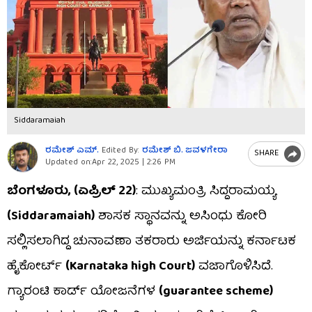
Siddaramaiah
ರಮೇಶ್​ ಎಮ್​.
Edited By:
ರಮೇಶ್ ಬಿ. ಜವಳಗೇರಾ
SHARE
Updated on:
Apr 22, 2025 | 2:26 PM
ಬೆಂಗಳೂರು, (ಏಪ್ರಿಲ್ 22)
: ಮುಖ್ಯಮಂತ್ರಿ ಸಿದ್ದರಾಮಯ್ಯ
(Siddaramaiah)
ಶಾಸಕ ಸ್ಥಾನವನ್ನು ಅಸಿಂಧು ಕೋರಿ
ಸಲ್ಲಿಸಲಾಗಿದ್ದ ಚುನಾವಣಾ ತಕರಾರು ಅರ್ಜಿಯನ್ನು ಕರ್ನಾಟಕ
ಹೈಕೋರ್ಟ್​
(Karnataka high Court)
ವಜಾಗೊಳಿಸಿದೆ.
ಗ್ಯಾರಂಟಿ ಕಾರ್ಡ್‌ ಯೋಜನೆಗಳ
(guarantee scheme)