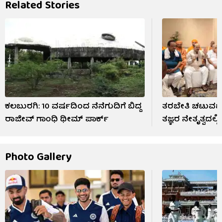
Related Stories
ಕಲಬುರಗಿ: 10 ವರ್ಷದಿಂದ ನೆನೆಗುದಿಗೆ ಬಿದ್ದ
ತರಬೇತಿ ಚಟುವಟಿಕ
ರಾಜೀವ್ ಗಾಂಧಿ ಥೀಮ್ ಪಾರ್ಕ್
ತಜ್ಞರ ನೇತೃತ್ವದಲ್ಲ
Photo Gallery