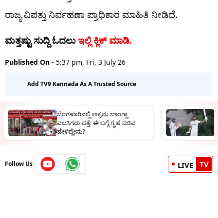
ರಾಜ್ಯ ವಿಪತ್ತು ನಿರ್ವಹಣಾ ಪ್ರಾಧಿಕಾರ ಮಾಹಿತಿ ನೀಡಿದೆ.
ಮತ್ತಷ್ಟು ಸುದ್ದಿ ಓದಲು
ಇಲ್ಲಿ ಕ್ಲಿಕ್​​ ಮಾಡಿ.
Published On
- 5:37 pm, Fri, 3 July 26
Add TV9 Kannada As A Trusted Source
ಬೆಂಗಳೂರಿನಲ್ಲಿ ಅಕ್ರಮ ಬಾಂಗ್ಲಾ
I
ವಲಸಿಗರು ಪತ್ತೆ: ಈ ಬಗ್ಗೆ ಗೃಹ ಸಚಿವ
ರ
ಹೇಳಿದ್ದೇನು?
TV
Follow Us
LIVE