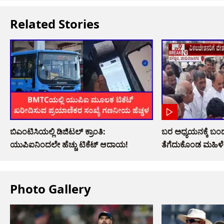
Related Stories
ಬಿಎಂಟಿಸಿಯಲ್ಲಿ ಡಿಜಿಟಲ್ ಕ್ರಾಂತಿ:
ಬರ ಅಧ್ಯಯನಕ್ಕೆ ಬಂದ
ಯುಪಿಐನಿಂದಲೇ ಹೆಚ್ಚು ಟಿಕೆಟ್ ಆದಾಯ!
ತೆಗೆದುಕೊಂಡ ಮಹಿ
Photo Gallery