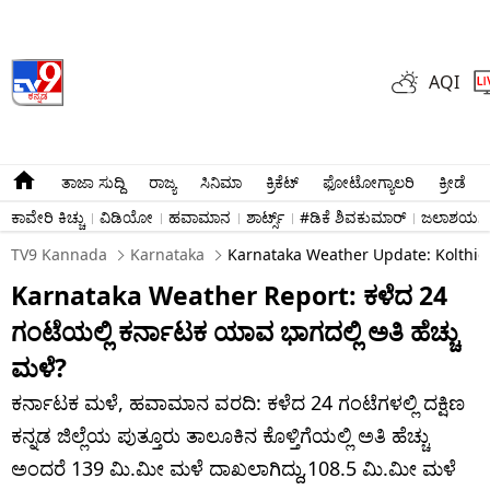
AQI
ತಾಜಾ ಸುದ್ದಿ
ರಾಜ್ಯ
ಸಿನಿಮಾ
ಕ್ರಿಕೆಟ್​
ಫೋಟೋಗ್ಯಾಲರಿ
ಕ್ರೀಡೆ
ಕಾವೇರಿ ಕಿಚ್ಚು
ವಿಡಿಯೋ
ಹವಾಮಾನ
ಶಾರ್ಟ್ಸ್​
#ಡಿಕೆ ಶಿವಕುಮಾರ್​
ಜಲಾಶಯಗಳ 
TV9 Kannada
Karnataka
Karnataka Weather Update: Kolthige
Karnataka Weather Report: ಕಳೆದ 24
ಗಂಟೆಯಲ್ಲಿ ಕರ್ನಾಟಕ ಯಾವ ಭಾಗದಲ್ಲಿ ಅತಿ ಹೆಚ್ಚು
ಮಳೆ?
ಕರ್ನಾಟಕ ಮಳೆ, ಹವಾಮಾನ ವರದಿ: ಕಳೆದ 24 ಗಂಟೆಗಳಲ್ಲಿ ದಕ್ಷಿಣ
ಕನ್ನಡ ಜಿಲ್ಲೆಯ ಪುತ್ತೂರು ತಾಲೂಕಿನ ಕೊಳ್ತಿಗೆಯಲ್ಲಿ ಅತಿ ಹೆಚ್ಚು
ಅಂದರೆ 139 ಮಿ.ಮೀ ಮಳೆ ದಾಖಲಾಗಿದ್ದು,108.5 ಮಿ.ಮೀ ಮಳೆ