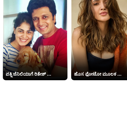
ಪತ್ನಿ ಜೆನಿಲಿಯಾಗೆ ರಿತೇಶ್ ...
ಹೊಸ ಫೋಟೋ ಮೂಲಕ ...