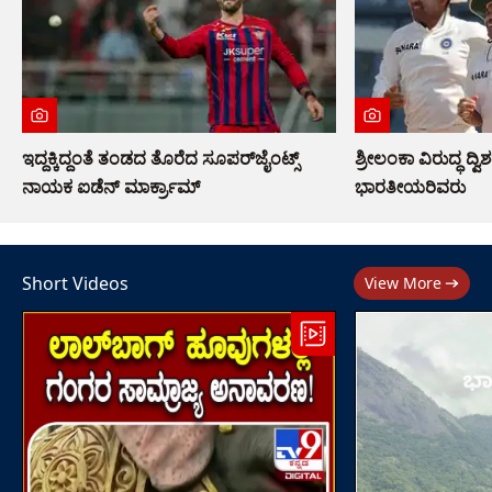
ಇದ್ದಕ್ಕಿದ್ದಂತೆ ತಂಡದ ತೊರೆದ ಸೂಪರ್‌ಜೈಂಟ್ಸ್
ಶ್ರೀಲಂಕಾ ವಿರುದ್ಧ ದ್ವ
ನಾಯಕ ಐಡೆನ್ ಮಾರ್ಕ್ರಾಮ್
ಭಾರತೀಯರಿವರು
Short Videos
View More