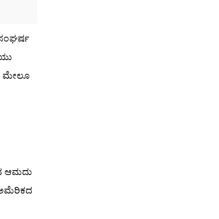
ಿ ಸಂಘರ್ಷ
ೆಯು
ತದ ಮೇಲೂ
ಿಂದ ಆಮದು
-ಅಮೆರಿಕದ