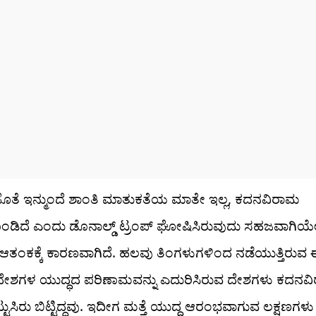
ೊತೆ ಇನ್ಮುಂದೆ ಶಾಂತಿ ಮಾತುಕತೆಯ ಮಾತೇ ಇಲ್ಲ, ಕದನವಿರಾಮ
ಂಡಿದೆ ಎಂದು ಡೊನಾಲ್ಡ್ ಟ್ರಂಪ್ ಘೋಷಿಸಿರುವುದು ಸಹಜವಾಗಿಯೇ
ತಂಕಕ್ಕೆ ಕಾರಣವಾಗಿದೆ. ಹಲವು ತಿಂಗಳುಗಳಿಂದ ನಡೆಯುತ್ತಿರುವ
ೇಶಗಳ ಯುದ್ಧದ ಪರಿಣಾಮವನ್ನು ಎದುರಿಸಿರುವ ದೇಶಗಳು ಕದನ
್ಟುಸಿರು ಬಿಟ್ಟಿದ್ದವು. ಇದೀಗ ಮತ್ತೆ ಯುದ್ಧ ಆರಂಭವಾಗುವ ಲಕ್ಷಣಗಳು