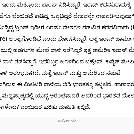
) ಇಂದು ಮತ್ತೊಂದು ಬಾಂಬ್ ಸಿಡಿಸಿದ್ದಾರೆ. ಇರಾನ್ ಕದನವಿರಾಮಕ್ಕೆ
ೆಗೂ ಬೆಂಬಿಡದೆ ಕಾಡಿದ್ದ, ಒಪ್ಪದಿದ್ದರೆ ದೇಶವನ್ನೇ ನಾಶಪಡಿಸುವುದಾಗ
ಯೊಡ್ಡಿದ್ದ ಟ್ರಂಪ್ ಇದೀಗ ಎರಡೂ ದೇಶಗಳ ನಡುವಿನ ಕದನವಿರಾಮ (
re) ಅಂತ್ಯಗೊಂಡಿದೆ ಎಂದು ಘೋಷಿಸಿದ್ದಾರೆ. ಅತ್ತ ಇರಾನ್ ಹಾರ್ಮು
ಲ್ಲಿ ಹಡಗುಗಳ ಮೇಲೆ ದಾಳಿ ನಡೆಸಿದ್ದರೆ ಇತ್ತ ಅಮೆರಿಕ ಇರಾನ್ ಮ
ದಾಳಿ ನಡೆಸಿದ್ದಾರೆ. ಇವರಿಬ್ಬರ ಜಗಳದಿಂದ ಬಹ್ರೇನ್, ಕುವೈತ್ ಮೇಲ
ಾಳಿ ಆರಂಭವಾಗಿದೆ. ಮತ್ತೆ ಇರಾನ್ ಮತ್ತು ಅಮೆರಿಕದ ನಡುವೆ
ಿರುವ ಈ ಮಿಲಿಟರಿ ದಾಳಿಯ ಬಿಸಿ ಭಾರತಕ್ಕೂ ತಟ್ಟಲಿದೆ. ಹಾಗಾದರೆ
ಮೆ ಮಧ್ಯಪ್ರಾಚ್ಯದಲ್ಲಿ ಯುದ್ಧ ಆರಂಭವಾದರೆ ಅದರಿಂದ ಭಾರತದ ಮೇ
ಳೇನು? ಎಂಬುದರ ಕುರಿತು ಮಾಹಿತಿ ಇಲ್ಲಿದೆ.