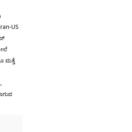
ಿ
Iran-US
ಜ್
ೇಲೆ
ೂ ಮತ್ತೆ
,
ಲಾಗುವ