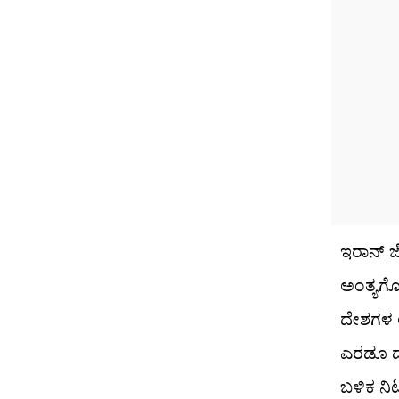
ಇರಾನ್ ಜ
ಅಂತ್ಯಗೊ
ದೇಶಗಳ ಆ
ಎರಡೂ ದ
ಬಳಿಕ ನಿಟ