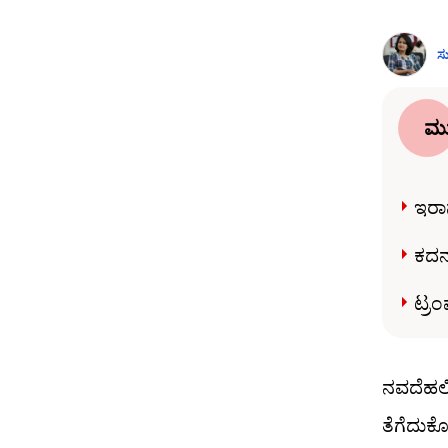
ಸು
ಮು
ಇರಾ
ಕದನ
ಟ್ರಂ
ನವದೆಹಲಿ
ತೆಗೆದುಕೊ