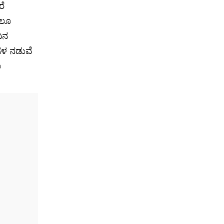
ೆ
ೇಲೂ
ಿನ
ಗಳ ನಡುವೆ
ೂ