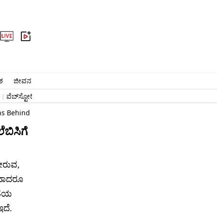
ಶ
ಜೀವನಶೈಲಿ
ಆರೋಗ್ಯ
ವೈರಲ್​
ಅಧ್ಯಾತ್ಮ
ವಾಣಿಜ್ಯ
ಜ್ಯೋತಿಷ್ಯ
ಕ್ರೈಂ
ವೆಬ್​ಸ್ಟೋರಿ
#ಬೆಂಗಳೂರು ಸುದ್ದಿ
#ನರೇಂದ್ರ ಮೋದಿ
ಉದ್ಯೋಗ
ns Behind Indias Growing Concerns
ಬಿಸಿಗೆ
ೋರುವ,
ುದಾದರೂ
ತೆಯ
ಇದೆ.