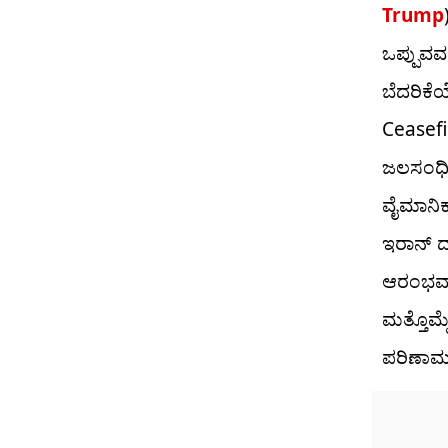
Trump
ಒಪ್ಪುವವರ
ಬೆದರಿಕೆ
Ceasefi
ಜಲಸಂಧಿಯ
ವೈಮಾನಿಕ 
ಇರಾನ್ ದ
ಆರಂಭವಾಗ
ಮತ್ತೊಮ್
ಪರಿಣಾಮಗ