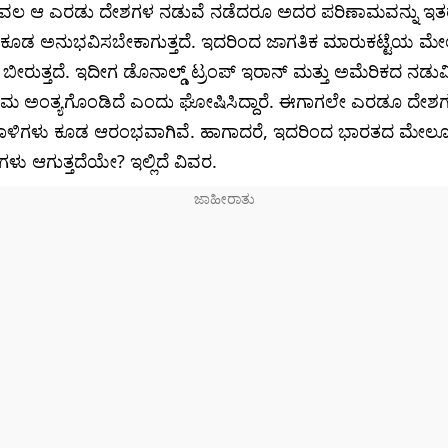
ೇವಲ ಆ ಎರಡು ದೇಶಗಳ ನಡುವೆ ನಡೆದರೂ ಅದರ ಪರಿಣಾಮವನ್ನು ಇತರ
ಕೂಡ ಅನುಭವಿಸಬೇಕಾಗುತ್ತದೆ. ಇದರಿಂದ ಜಾಗತಿಕ ಮಾರುಕಟ್ಟೆಯ ಮ
ೀರುತ್ತದೆ. ಇದೀಗ ಡೊನಾಲ್ಡ್ ಟ್ರಂಪ್ ಇರಾನ್ ಮತ್ತು ಅಮೆರಿಕದ ನಡುವ
ಮ ಅಂತ್ಯಗೊಂಡಿದೆ ಎಂದು ಘೋಷಿಸಿದ್ದಾರೆ. ಈಗಾಗಲೇ ಎರಡೂ ದೇಶ
ದಾಳಿಗಳು ಕೂಡ ಆರಂಭವಾಗಿವೆ. ಹಾಗಾದರೆ, ಇದರಿಂದ ಭಾರತದ ಮೇಲ
ು ಆಗುತ್ತದೆಯೇ? ಇಲ್ಲಿದೆ ವಿವರ.