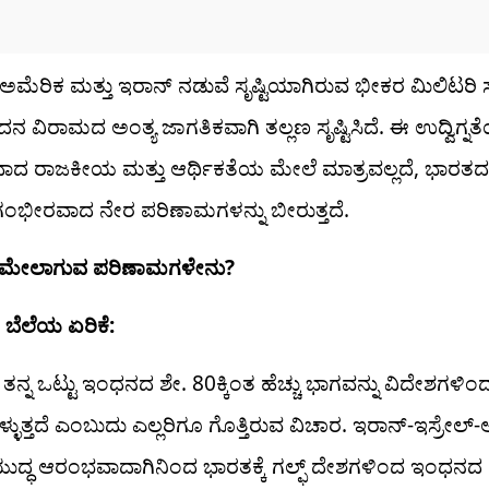
ಗೆ ಅಮೆರಿಕ ಮತ್ತು ಇರಾನ್ ನಡುವೆ ಸೃಷ್ಟಿಯಾಗಿರುವ ಭೀಕರ ಮಿಲಿಟರ
ನ ವಿರಾಮದ ಅಂತ್ಯ ಜಾಗತಿಕವಾಗಿ ತಲ್ಲಣ ಸೃಷ್ಟಿಸಿದೆ. ಈ ಉದ್ವಿಗ್ನತ
ಾದ ರಾಜಕೀಯ ಮತ್ತು ಆರ್ಥಿಕತೆಯ ಮೇಲೆ ಮಾತ್ರವಲ್ಲದೆ, ಭಾರ
ಗಂಭೀರವಾದ ನೇರ ಪರಿಣಾಮಗಳನ್ನು ಬೀರುತ್ತದೆ.
ಮೇಲಾಗುವ ಪರಿಣಾಮಗಳೇನು?
ಲ ಬೆಲೆಯ ಏರಿಕೆ:
ತನ್ನ ಒಟ್ಟು ಇಂಧನದ ಶೇ. 80ಕ್ಕಿಂತ ಹೆಚ್ಚು ಭಾಗವನ್ನು ವಿದೇಶಗಳ
್ಳುತ್ತದೆ ಎಂಬುದು ಎಲ್ಲರಿಗೂ ಗೊತ್ತಿರುವ ವಿಚಾರ. ಇರಾನ್-ಇಸ್ರೇಲ್
ುದ್ಧ ಆರಂಭವಾದಾಗಿನಿಂದ ಭಾರತಕ್ಕೆ ಗಲ್ಫ್ ದೇಶಗಳಿಂದ ಇಂಧನದ