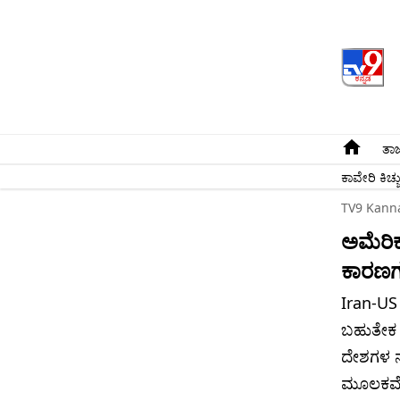
ತಾಜ
ಕಾವೇರಿ ಕಿಚ್ಚ
TV9 Kann
ಅಮೆರಿಕ
ಕಾರಣಗ
Iran-US
ಬಹುತೇಕ 
ದೇಶಗಳ ನ
ಮೂಲಕವೇ ಸ