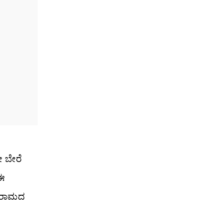
 ಬೇರೆ
 ಈ
ವಿರಾಮದ