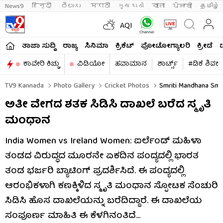
News9
हिन्दी 
తెలుగు 
मराठी
ગુજરાતી
বাংলা
ਪੰਜਾਬੀ
தமிழ்
AQI
ತಾಜಾ ಸುದ್ದಿ
ರಾಜ್ಯ
ಸಿನಿಮಾ
ಕ್ರಿಕೆಟ್​
ಫೋಟೋಗ್ಯಾಲರಿ
ಕ್ರೀಡೆ
ಕಾವೇರಿ ಕಿಚ್ಚು
ವಿಡಿಯೋ
ಹವಾಮಾನ
ಶಾರ್ಟ್ಸ್​
#ಡಿಕೆ ಶಿವಕ
TV9 Kannada
Photo Gallery
Cricket Photos
Smriti Mandhana Sma
ಅತೀ ವೇಗದ ಶತಕ ಸಿಡಿಸಿ ದಾಖಲೆ ಬರೆದ ಸ್ಮೃತಿ
ಮಂಧಾನ
India Women vs Ireland Women: ಐರ್ಲೆಂಡ್ ಮಹಿಳಾ
ತಂಡದ ವಿರುದ್ಧದ ಮೂರನೇ ಏಕದಿನ ಪಂದ್ಯದಲ್ಲಿ ಭಾರತ
ತಂಡ ಭರ್ಜರಿ ಬ್ಯಾಟಿಂಗ್ ಪ್ರದರ್ಶಿಸಿದೆ. ಈ ಪಂದ್ಯದಲ್ಲಿ
ಆರಂಭಿಕಳಾಗಿ ಕಣಕ್ಕಿಳಿದ ಸ್ಮೃತಿ ಮಂಧಾನ ಸ್ಪೋಟಕ ಸೆಂಚುರಿ
ಸಿಡಿಸಿ ಹೊಸ ದಾಖಲೆಯನ್ನು ಬರೆದಿದ್ದಾರೆ. ಈ ದಾಖಲೆಯ
ಸಂಪೂರ್ಣ ಮಾಹಿತಿ ಈ ಕೆಳಗಿನಂತಿದೆ...