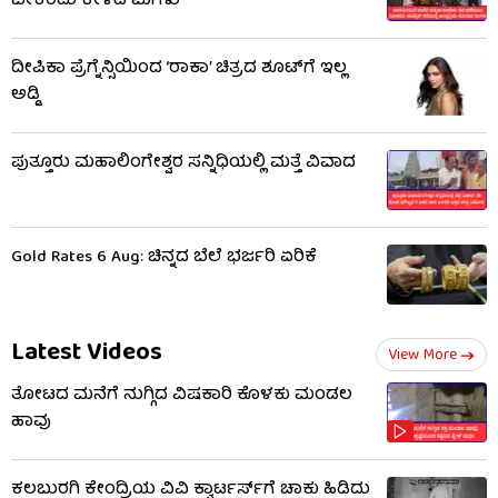
ಬೇಕೆಂದು ಕೇಳಿದ ಮಗಳು
ದೀಪಿಕಾ ಪ್ರೆಗ್ನೆನ್ಸಿಯಿಂದ ‘ರಾಕಾ’ ಚಿತ್ರದ ಶೂಟ್​​ಗೆ ಇಲ್ಲ
ಅಡ್ಡಿ
ಪುತ್ತೂರು ಮಹಾಲಿಂಗೇಶ್ವರ ಸನ್ನಿಧಿಯಲ್ಲಿ ಮತ್ತೆ ವಿವಾದ
Gold Rates 6 Aug: ಚಿನ್ನದ ಬೆಲೆ ಭರ್ಜರಿ ಏರಿಕೆ
Latest Videos
View More
ತೋಟದ ಮನೆಗೆ ನುಗ್ಗಿದ ವಿಷಕಾರಿ ಕೊಳಕು ಮಂಡಲ
ಹಾವು
ಕಲಬುರಗಿ ಕೇಂದ್ರಿಯ ವಿವಿ ಕ್ವಾರ್ಟರ್ಸ್‌ಗೆ ಚಾಕು ಹಿಡಿದು