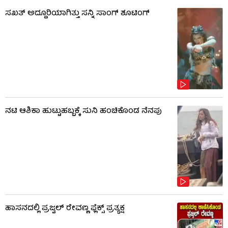
ಸಖತ್ ಅದ್ದೂರಿಯಾಗಿತ್ತು ಸನ್ನಿ ಸಾಂಗ್ ಶೂಟಿಂಗ್
ನಟಿ ಆಶಿಕಾ ಹುಟ್ಟುಹಬ್ಬಕ್ಕೆ ಸುನಿ ಹಂಚಿಕೊಂಡ ನೆನಪು
ಹಾಸನದಲ್ಲಿ ಪ್ರಜ್ವಲ್ ರೇವಣ್ಣ ಫ್ಲೆಕ್ಸ್ ಪ್ರತ್ಯಕ್ಷ