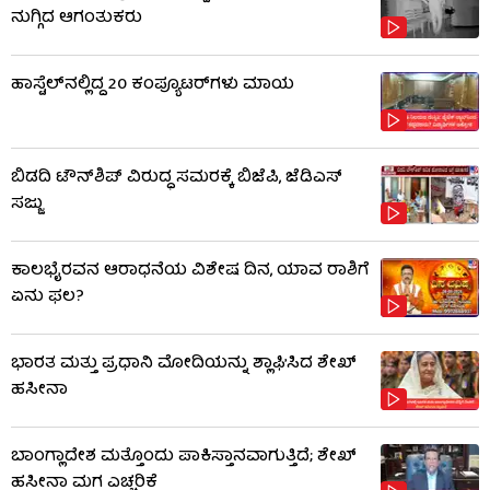
ನುಗ್ಗಿದ ಆಗಂತುಕರು
ಹಾಸ್ಟೆಲ್‌ನಲ್ಲಿದ್ದ 20 ಕಂಪ್ಯೂಟರ್‌ಗಳು ಮಾಯ
ಬಿಡದಿ ಟೌನ್‌ಶಿಪ್ ವಿರುದ್ಧ ಸಮರಕ್ಕೆ ಬಿಜೆಪಿ, ಜೆಡಿಎಸ್
ಸಜ್ಜು
ಕಾಲಭೈರವನ ಆರಾಧನೆಯ ವಿಶೇಷ ದಿನ, ಯಾವ ರಾಶಿಗೆ
ಏನು ಫಲ?
ಭಾರತ ಮತ್ತು ಪ್ರಧಾನಿ ಮೋದಿಯನ್ನು ಶ್ಲಾಘಿಸಿದ ಶೇಖ್
ಹಸೀನಾ
ಬಾಂಗ್ಲಾದೇಶ ಮತ್ತೊಂದು ಪಾಕಿಸ್ತಾನವಾಗುತ್ತಿದೆ; ಶೇಖ್
ಹಸೀನಾ ಮಗ ಎಚ್ಚರಿಕೆ