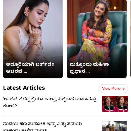
ಅದ್ದೂರಿಯಾಗಿ ಬರ್ತ್​​ಡೇ
ಮತ್ತೊಂದು ಮಹಿಳಾ
ಆಚರಣೆ ...
ಪ್ರಧಾನ ...
Latest Articles
View More
‘ಲಾಕಪ್ 2’ ಗೆದ್ದ ಶ್ರೆಯಾ ಕಾಲ್ರಾ, ಸಿಕ್ಕ ಬಹುಮಾಣವೆಷ್ಟು
ಕೋಟಿ?
ತಂದೆಯ ಹೆಣ ಸುಡೋಕೆ ಇನ್ನು ಎಷ್ಟು ಸಮಯ