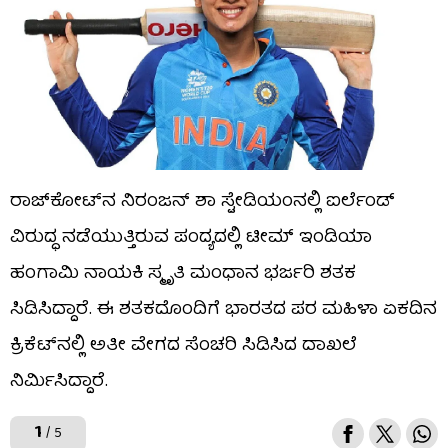
ರಾಜ್​ಕೋಟ್​ನ ನಿರಂಜನ್ ಶಾ ಸ್ಟೇಡಿಯಂನಲ್ಲಿ ಐರ್ಲೆಂಡ್
ವಿರುದ್ಧ ನಡೆಯುತ್ತಿರುವ ಪಂದ್ಯದಲ್ಲಿ ಟೀಮ್ ಇಂಡಿಯಾ
ಹಂಗಾಮಿ ನಾಯಕಿ ಸ್ಮೃತಿ ಮಂಧಾನ ಭರ್ಜರಿ ಶತಕ
ಸಿಡಿಸಿದ್ದಾರೆ. ಈ ಶತಕದೊಂದಿಗೆ ಭಾರತದ ಪರ ಮಹಿಳಾ ಏಕದಿನ
ಕ್ರಿಕೆಟ್​ನಲ್ಲಿ ಅತೀ ವೇಗದ ಸೆಂಚರಿ ಸಿಡಿಸಿದ ದಾಖಲೆ
ನಿರ್ಮಿಸಿದ್ದಾರೆ.
1
/ 5