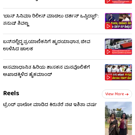
‘ಬಾಸ್ ಸಿನಿಮಾ ರಿಲೀಸ್ ಮಾಡಲು ದರ್ಶನ್ ಒಪ್ಪಿದ್ದಾರೆ’:
ತನುಷ್ ಶಿವಣ್ಣ
ಬಸ್‌ನಲ್ಲಿದ್ದ ಪ್ರಯಾಣಿಕನಿಗೆ ಹೃದಯಾಘಾತ, ಜೀವ
ಉಳಿಸಿದ ಚಾಲಕ
ಅಸಮಾಧಾನಿತ ಹಿರಿಯ ಶಾಸಕನ ಮನವೊಲಿಕೆಗೆ
ಅಖಾಡಕ್ಕಿಳಿದ ಹೈಕಮಾಂಡ್
Reels
View More
ಟ್ರೆಂಡ್​​ ಫಾಲೋ ಮಾಡಿದ ಕಿರುತೆರೆ ನಟಿ ಇಶಿತಾ ವರ್ಷ