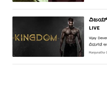
ದೇವರಕೊಂಡ 
ವಿಜಯ್ 
LIVE
Vijay Dev
ಬಿಡುಗಡೆ ಆಗ
ಬಿಡುಗಡೆಗಾ
Manjunatha 
ಹಮ್ಮಿಕೊಳ್ಳಲ