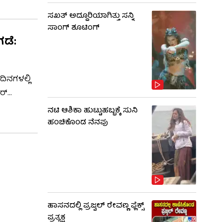
ಸಖತ್ ಅದ್ದೂರಿಯಾಗಿತ್ತು ಸನ್ನಿ
ಸಾಂಗ್ ಶೂಟಿಂಗ್
ಡೆ:
ಿನಗಳಲ್ಲಿ
ಲರ್
ನು
ನಟಿ ಆಶಿಕಾ ಹುಟ್ಟುಹಬ್ಬಕ್ಕೆ ಸುನಿ
ಹಂಚಿಕೊಂಡ ನೆನಪು
ಹಾಸನದಲ್ಲಿ ಪ್ರಜ್ವಲ್ ರೇವಣ್ಣ ಫ್ಲೆಕ್ಸ್
ಪ್ರತ್ಯಕ್ಷ