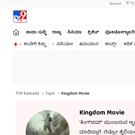
News9
हिन्
ತಾಜಾ ಸುದ್ದಿ
ರಾಜ್ಯ
ಸಿನಿಮಾ
ಕ್ರಿಕೆಟ್​
ಫೋಟೋಗ್ಯಾಲರಿ
ಕಾವೇರಿ ಕಿಚ್ಚು
ವಿಡಿಯೋ
ಹವಾಮಾನ
ಶಾರ್ಟ್ಸ್​
#ಡಿಕೆ
TV9 Kannada
Topic
Kingdom Movie
Kingdom Movie
‘ಕಿಂಗ್‌ಡಮ್’ ಮುಂಬರುವ ಆ್ಯಕ
ಮಾಡಿದ್ದಾರೆ. ರೆಟ್ರೋ ಶೈಲಿ