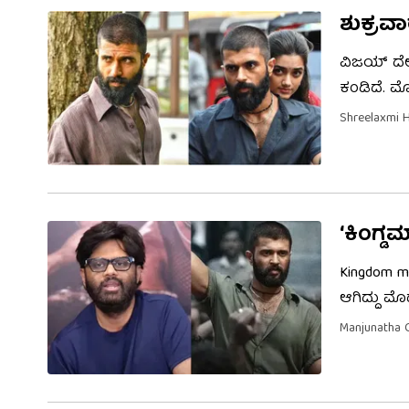
ಶುಕ್ರವಾ
ವಿಜಯ್ ದೇವ
ಕಂಡಿದೆ. ಮ
ನಿರ್ದೇಶನದ
Shreelaxmi 
ಗಳಿಕೆ ಆಗಿದ
‘ಕಿಂಗ್
Kingdom m
ಆಗಿದ್ದು ಮ
ಬಗ್ಗೆ ನೆಗೆ
Manjunatha 
ಮಾಡಿದ್ದೇವೆ