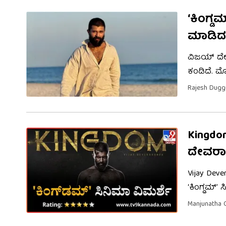
‘ಕಿಂಗ್ಡ
ಮಾಡಿದ
ವಿಜಯ್ ದೇವ
ಕಂಡಿದೆ. ಮೊ
ವಿಜಯ್ ಅವರ
Rajesh Dug
ಇನ್ನಷ್ಟು ಹೆ
Kingdo
ದೇವರಾ
Vijay Dev
‘ಕಿಂಗ್ಡಮ್’ 
ಸಿನಿಮಾನಲ್ಲ
Manjunatha 