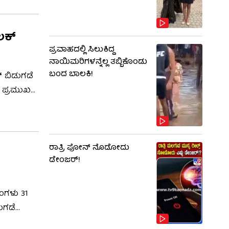
ಲಕ್
ಪ್ರವಾಹದಲ್ಲಿ ಸಿಲುಕಿದ್ದ
ನಾಯಿಮರಿಗಳನ್ನೆಲ್ಲ ತಬ್ಬಿಕೊಂಡು
ಬಂದ ಬಾಲಕಿ!
 ಬಿಡುಗಡೆ
ು ಪ್ರಮುಖ
ಮ್’
ರಾತ್ರಿ ಫೋನ್​​ ನೊಡೋದು
ಡೇಂಜರ್!
ಂಗಳು 31
ುಗಡೆ
 ವಿಜಯ್