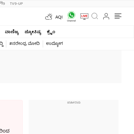
ी9
TV9-UP
AQI
ವಾಣಿಜ್ಯ
ಜ್ಯೋತಿಷ್ಯ
ಕ್ರೈಂ
ದಿ
#ನರೇಂದ್ರ ಮೋದಿ
ಉದ್ಯೋಗ
ರರಿಂದ