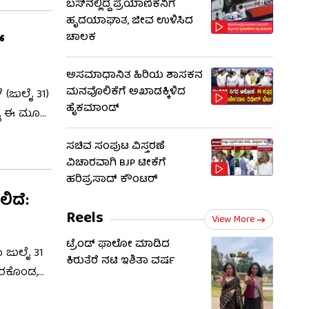
ಬಸ್‌ನಲ್ಲಿದ್ದ ಪ್ರಯಾಣಿಕನಿಗೆ
ಹೃದಯಾಘಾತ, ಜೀವ ಉಳಿಸಿದ
ಚಾಲಕ
್
ಅಸಮಾಧಾನಿತ ಹಿರಿಯ ಶಾಸಕನ
ಮನವೊಲಿಕೆಗೆ ಅಖಾಡಕ್ಕಿಳಿದ
(ಜುಲೈ 31)
ಹೈಕಮಾಂಡ್
ದು, ಈ ಮೂರು
ಸಿನಿಮಾ
ಸಚಿವ ಸಂಪುಟ ವಿಸ್ತರಣೆ
ವಿಚಾರವಾಗಿ BJP ಟೀಕೆಗೆ
ಹರಿಪ್ರಸಾದ್ ಕೌಂಟರ್​​
ಲಿದೆ:
Reels
View More
ಟ್ರೆಂಡ್​​ ಫಾಲೋ ಮಾಡಿದ
 ಜುಲೈ 31
ಕಿರುತೆರೆ ನಟಿ ಇಶಿತಾ ವರ್ಷ
ವರಕೊಂಡ,
ದೊಂದು ಸ್ಪೈ