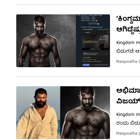
ಬೀರಿದೆ.
‘ಕಿಂಗ್ಡ
ಆಗಿದ್ದೆಷ್
Kingdom m
ಬಿಡುಗಡೆ ಆ
ದಿನಗಳಲ್ಲಿ ದ
Manjunatha 
ಆಗಿದ್ದು, ಭ
ಅಭಿಮಾನಿಗ
ವಿಜಯ
Kingdom m
ರಂದು ಬಿಡು
ಅಭಿಮಾನಿಗಳ
Manjunatha 