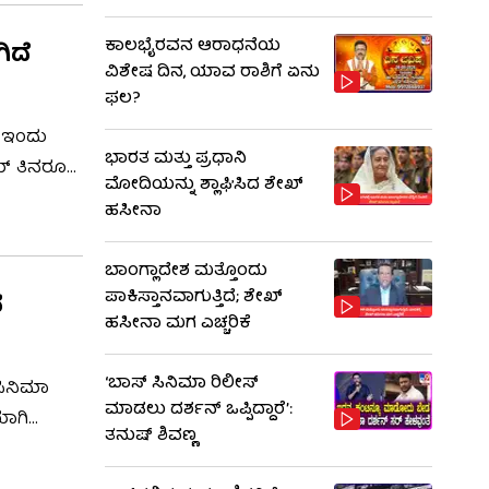
ಕಾಲಭೈರವನ ಆರಾಧನೆಯ
ಿದೆ
ವಿಶೇಷ ದಿನ, ಯಾವ ರಾಶಿಗೆ ಏನು
ಫಲ?
ಾ ಇಂದು
ಭಾರತ ಮತ್ತು ಪ್ರಧಾನಿ
ತಮ್ ತಿನರೂರಿ
ಮೋದಿಯನ್ನು ಶ್ಲಾಘಿಸಿದ ಶೇಖ್
ೆ ಆಗಿದೆ.
ಹಸೀನಾ
ಬಾಂಗ್ಲಾದೇಶ ಮತ್ತೊಂದು
ಪಾಕಿಸ್ತಾನವಾಗುತ್ತಿದೆ; ಶೇಖ್
ದ
ಹಸೀನಾ ಮಗ ಎಚ್ಚರಿಕೆ
‘ಬಾಸ್ ಸಿನಿಮಾ ರಿಲೀಸ್
ಸಿನಿಮಾ
ಮಾಡಲು ದರ್ಶನ್ ಒಪ್ಪಿದ್ದಾರೆ’:
ಯಾಗಿ
ತನುಷ್ ಶಿವಣ್ಣ
ೆ ಹೆಚ್ಚು
ಿನ ನಗೆ