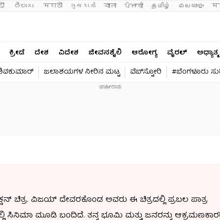
दी 
తెలుగు 
मराठी
ગુજરાતી
বাংলা
ਪੰਜਾਬੀ
தமிழ்
മലയാളം
मन
ಕ್ರೀಡೆ
ದೇಶ
ವಿದೇಶ
ಜೀವನಶೈಲಿ
ಆರೋಗ್ಯ
ವೈರಲ್​
ಅಧ್ಯಾತ್ಮ
 ಶಿವಕುಮಾರ್​
ಜಲಾಶಯಗಳ ನೀರಿನ ಮಟ್ಟ
ವೆಬ್​ಸ್ಟೋರಿ
#ಬೆಂಗಳೂರು ಸುದ್
್ಷನ್ ಚಿತ್ರ. ವಿಜಯ್ ದೇವರಕೊಂಡ ಅವರು ಈ ಚಿತ್ರದಲ್ಲಿ ಪ್ರಬಲ ಪಾತ್ರ
ಯಲ್ಲಿ ಸಿನಿಮಾ ಮೂಡಿ ಬಂದಿದೆ. ತನ್ನ ಭೂಮಿ ಮತ್ತು ಜನರನ್ನು ಆಕ್ರಮಣಕಾ