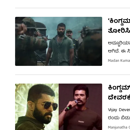
ಥ್ರಿಲ್ಲರ್ 
‘ಕಿಂಗ್
ತೋರಿಸ
ಅದ್ದೂರಿಯಾ
ಆಗಿದೆ. ಈ 
ಪಾತ್ರಗಳನ್ನ
Madan Kuma
ತೆರೆಕಾಣಲಿದ
ಕಿಂಗ್ಡ
ದೇವರ
Vijay Dev
ರಂದು ಬಿಡು
ಮಾಡಲಾಯ್ತು
Manjunatha 