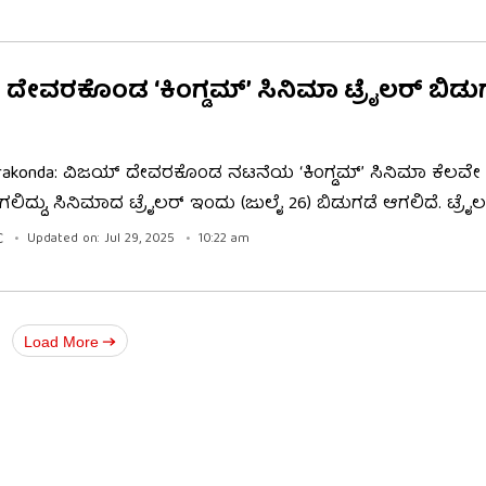
ಅಭಿಮಾನಿಗಳನ್ನುದ್ದೇಶಿಸಿ ಹೀಗೆ ಮಾತನಾಡಿದರು.
ದೇವರಕೊಂಡ ‘ಕಿಂಗ್ಡಮ್’ ಸಿನಿಮಾ ಟ್ರೈಲರ್ ಬಿಡುಗ
erakonda: ವಿಜಯ್ ದೇವರಕೊಂಡ ನಟನೆಯ ‘ಕಿಂಗ್ಡಮ್’ ಸಿನಿಮಾ ಕೆಲವೇ ದ
ಲಿದ್ದು, ಸಿನಿಮಾದ ಟ್ರೈಲರ್ ಇಂದು (ಜುಲೈ 26) ಬಿಡುಗಡೆ ಆಗಲಿದೆ. ಟ್ರೈ
ಗಿ ಆಂಧ್ರ ಪ್ರದೇಶದ ತಿರುಪತಿಯಲ್ಲಿ ಬಲು ಅದ್ಧೂರಿಯಾದ ಕಾರ್ಯಕ್ರಮವನ್
C
Updated on: Jul 29, 2025
10:22 am
ಾಗಿದೆ. ಲೈವ್ ಇಲ್ಲಿ ನೋಡಿ..
Load More