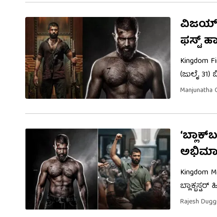
ವಿಜಯ್ 
ಫಸ್ಟ್ ಹ
Kingdom F
(ಜುಲೈ 31) ಬ
‘ಕಿಂಗ್ಡಮ್’ 
Manjunatha 
ಹಲವೆಡೆ ಸಿನ
‘ಬ್ಲಾಕ್
ಅಭಿಮಾ
Kingdom M
ಬ್ಲಾಕ್ಬಸ್
ವಿಜಯ್ ಅವರ 
Rajesh Dug
ಮೆಚ್ಚುಗೆ ತಂ