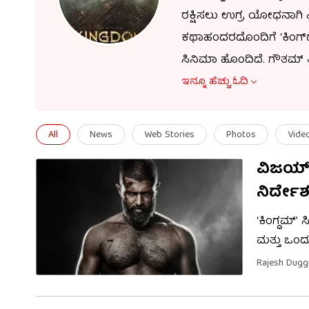
ರಕ್ಷಿಸಲು ಉಗ್ರ ಯೋಧನಾಗಿ ವ
ಕಥಾಹಂದರದೊಂದಿಗೆ ‘ಕಿಂಗ್‌
ಸಿನಿಮಾ ಹೊಂದಿದೆ. ಗೌತಮ್ ತಿ
ಚಿತ್ರದ ಬಜೆಟ್ 100 ಕೋಟಿ ರ
ಇನ್ನೂ ಹೆಚ್ಚು ಓದಿ
ವಿಜಯ್ ದೇವರಕೊಂಡ ಅವರು ಗೆಲ್
ಬಾಬುರಾಜ್ ಮೊದಲಾದವರು ನಟ
All
News
Web Stories
Photos
Vide
ವಿಜಯ್ ದ
ನಿರ್ದೇ
‘ಕಿಂಗ್ಡಮ್’
ಮತ್ತು ಒಂದ
ಪರಿಚಯಿಸಲಾದ
Rajesh Dug
ತಯಾರಾಗಲಿದ