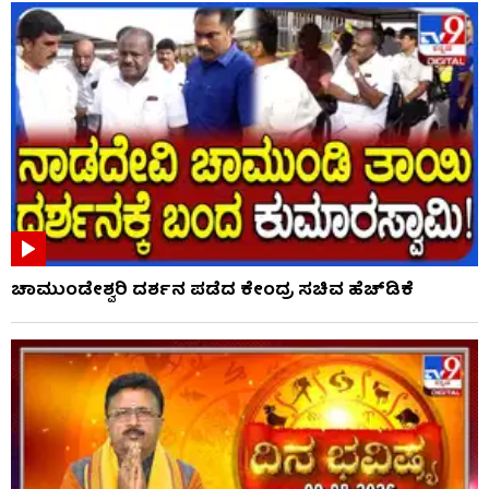
ಚಾಮುಂಡೇಶ್ವರಿ ದರ್ಶನ ಪಡೆದ ಕೇಂದ್ರ ಸಚಿವ ಹೆಚ್​​ಡಿಕೆ