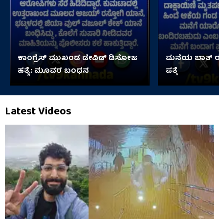
ಕಾಂಗ್ರೆಸ್ ಮುಖಂಡ ಡೇವಿಡ್ ಡಿಸೋಜ
ಮನೆಯ ಬಾತ್ ರೂ
ಹತ್ಯೆ: ಮೂವರ ಬಂಧನ
ಪತ್ತೆ
Latest Videos