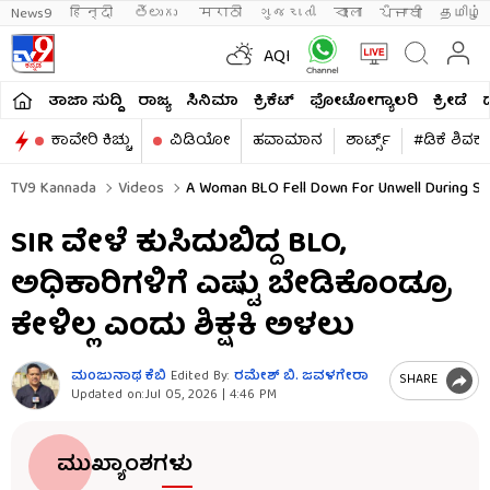
News9
हिन्दी 
తెలుగు 
मराठी
ગુજરાતી
বাংলা
ਪੰਜਾਬੀ
தமிழ்
AQI
ತಾಜಾ ಸುದ್ದಿ
ರಾಜ್ಯ
ಸಿನಿಮಾ
ಕ್ರಿಕೆಟ್​
ಫೋಟೋಗ್ಯಾಲರಿ
ಕ್ರೀಡೆ
ಕಾವೇರಿ ಕಿಚ್ಚು
ವಿಡಿಯೋ
ಹವಾಮಾನ
ಶಾರ್ಟ್ಸ್​
#ಡಿಕೆ ಶಿವಕ
TV9 Kannada
Videos
A Woman BLO Fell Down For Unwell During SIR
SIR ವೇಳೆ ಕುಸಿದುಬಿದ್ದ BLO,
ಅಧಿಕಾರಿಗಳಿಗೆ ಎಷ್ಟು ಬೇಡಿಕೊಂಡ್ರೂ
ಕೇಳಿಲ್ಲ ಎಂದು ಶಿಕ್ಷಕಿ ಅಳಲು
ಮಂಜುನಾಥ ಕೆಬಿ
Edited By:
ರಮೇಶ್ ಬಿ. ಜವಳಗೇರಾ
SHARE
Updated on:
Jul 05, 2026 | 4:46 PM
ಮುಖ್ಯಾಂಶಗಳು