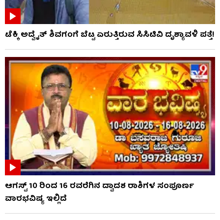
ಟೆಕ್ಕಿ ಅದ್ವೈತ್ ಶಿವಗಂಗೆ ಬೆಟ್ಟ ಏರುತ್ತಿರುವ ಸಿಸಿಟಿವಿ ದೃಶ್ಯಾವಳಿ ಪತ್ತೆ!
ಆಗಸ್ಟ್ 10 ರಿಂದ 16 ರವರೆಗಿನ ದ್ವಾದಶ ರಾಶಿಗಳ ಸಂಪೂರ್ಣ
ವಾರಭವಿಷ್ಯ ಇಲ್ಲಿದೆ