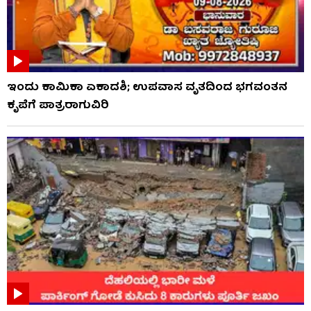
ಇಂದು ಕಾಮಿಕಾ ಏಕಾದಶಿ; ಉಪವಾಸ ವೃತದಿಂದ ಭಗವಂತನ
ಕೃಪೆಗೆ ಪಾತ್ರರಾಗುವಿರಿ