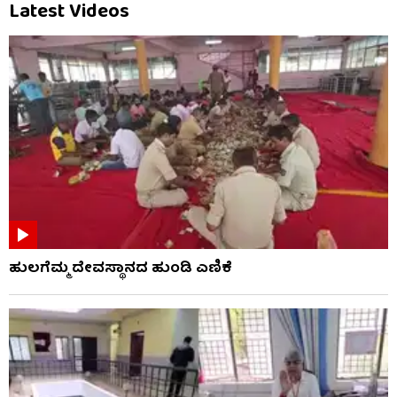
Latest Videos
ಹುಲಗೆಮ್ಮ ದೇವಸ್ಥಾನದ ಹುಂಡಿ ಎಣಿಕೆ