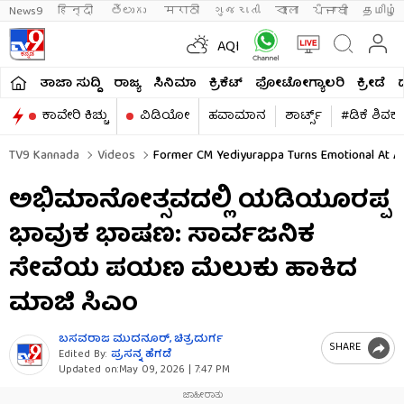
News9
हिन्दी 
తెలుగు 
मराठी
ગુજરાતી
বাংলা
ਪੰਜਾਬੀ
தமிழ்
AQI
ತಾಜಾ ಸುದ್ದಿ
ರಾಜ್ಯ
ಸಿನಿಮಾ
ಕ್ರಿಕೆಟ್​
ಫೋಟೋಗ್ಯಾಲರಿ
ಕ್ರೀಡೆ
ಕಾವೇರಿ ಕಿಚ್ಚು
ವಿಡಿಯೋ
ಹವಾಮಾನ
ಶಾರ್ಟ್ಸ್​
#ಡಿಕೆ ಶಿವಕ
TV9 Kannada
Videos
Former CM Yediyurappa Turns Emotional At Ab
ಅಭಿಮಾನೋತ್ಸವದಲ್ಲಿ ಯಡಿಯೂರಪ್ಪ
ಭಾವುಕ ಭಾಷಣ: ಸಾರ್ವಜನಿಕ
ಸೇವೆಯ ಪಯಣ ಮೆಲುಕು ಹಾಕಿದ
ಮಾಜಿ ಸಿಎಂ
ಬಸವರಾಜ ಮುದನೂರ್, ಚಿತ್ರದುರ್ಗ
SHARE
Edited By:
ಪ್ರಸನ್ನ ಹೆಗಡೆ
Updated on:
May 09, 2026 | 7:47 PM