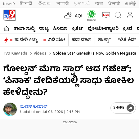
News9
हिन्दी 
తెలుగు 
मराठी
ગુજરાતી
বাংলা
ਪੰਜਾਬੀ
தமிழ்
AQI
ತಾಜಾ ಸುದ್ದಿ
ರಾಜ್ಯ
ಸಿನಿಮಾ
ಕ್ರಿಕೆಟ್​
ಫೋಟೋಗ್ಯಾಲರಿ
ಕ್ರೀಡೆ
ಕಾವೇರಿ ಕಿಚ್ಚು
ವಿಡಿಯೋ
ಹವಾಮಾನ
ಶಾರ್ಟ್ಸ್​
#ಡಿಕೆ ಶಿವಕ
TV9 Kannada
Videos
Golden Star Ganesh Is Now Golden Megastar S
ಗೋಲ್ಡನ್ ಮೆಗಾ ಸ್ಟಾರ್ ಆದ ಗಣೇಶ್;
‘ಪಿನಾಕ’ ವೇದಿಕೆಯಲ್ಲಿ ಸಾಧು ಕೋಕಿಲ
ಹೇಳಿದ್ದೇನು?
ಮದನ್​ ಕುಮಾರ್​
SHARE
Updated on:
Jul 06, 2026 | 9:45 PM