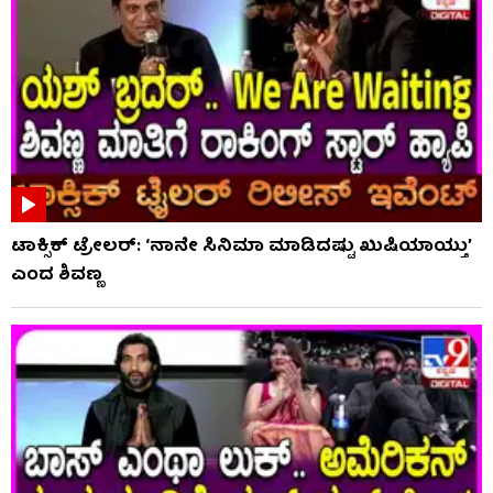
ಟಾಕ್ಸಿಕ್ ಟ್ರೇಲರ್​: ‘ನಾನೇ ಸಿನಿಮಾ ಮಾಡಿದಷ್ಟು ಖುಷಿಯಾಯ್ತು’
ಎಂದ ಶಿವಣ್ಣ