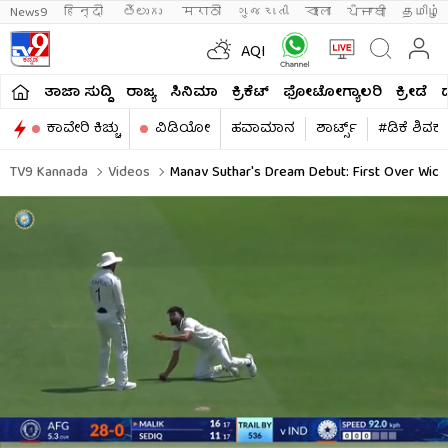
News9
हिन्दी 
తెలుగు 
मराठी
ગુજરાતી
বাংলা
ਪੰਜਾਬੀ
தமிழ்
AQI
ತಾಜಾ ಸುದ್ದಿ
ರಾಜ್ಯ
ಸಿನಿಮಾ
ಕ್ರಿಕೆಟ್​
ಫೋಟೋಗ್ಯಾಲರಿ
ಕ್ರೀಡೆ
ಕಾವೇರಿ ಕಿಚ್ಚು
ವಿಡಿಯೋ
ಹವಾಮಾನ
ಶಾರ್ಟ್ಸ್​
#ಡಿಕೆ ಶಿವಕ
TV9 Kannada
Videos
Manav Suthar's Dream Debut: First Over Wick