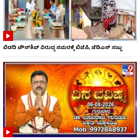
ಬಿಡದಿ ಟೌನ್‌ಶಿಪ್ ವಿರುದ್ಧ ಸಮರಕ್ಕೆ ಬಿಜೆಪಿ, ಜೆಡಿಎಸ್ ಸಜ್ಜು