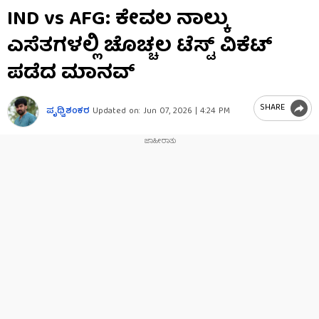
0
IND vs AFG: ಕೇವಲ ನಾಲ್ಕು
seconds
of
ಎಸೆತಗಳಲ್ಲಿ ಚೊಚ್ಚಲ ಟೆಸ್ಟ್ ವಿಕೆಟ್
17
seconds
ಪಡೆದ ಮಾನವ್
SHARE
ಪೃಥ್ವಿಶಂಕರ
Updated on:
Jun 07, 2026 | 4:24 PM