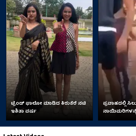
ಟ್ರೆಂಡ್​​ ಫಾಲೋ ಮಾಡಿದ ಕಿರುತೆರೆ ನಟಿ
ಪ್ರವಾಹದಲ್ಲಿ ಸಿಲು
ಇಶಿತಾ ವರ್ಷ
ನಾಯಿಮರಿಗಳನ್ನೆ
ಬಾಲಕಿ!