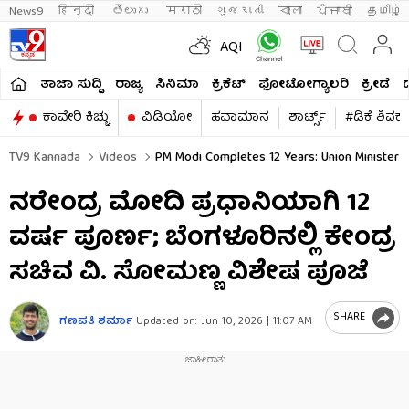
News9
हिन्दी 
తెలుగు 
मराठी
ગુજરાતી
বাংলা
ਪੰਜਾਬੀ
தமிழ்
AQI
ತಾಜಾ ಸುದ್ದಿ
ರಾಜ್ಯ
ಸಿನಿಮಾ
ಕ್ರಿಕೆಟ್​
ಫೋಟೋಗ್ಯಾಲರಿ
ಕ್ರೀಡೆ
ಕಾವೇರಿ ಕಿಚ್ಚು
ವಿಡಿಯೋ
ಹವಾಮಾನ
ಶಾರ್ಟ್ಸ್​
#ಡಿಕೆ ಶಿವಕ
TV9 Kannada
Videos
PM Modi Completes 12 Years: Union Minister V
ನರೇಂದ್ರ ಮೋದಿ ಪ್ರಧಾನಿಯಾಗಿ 12
ವರ್ಷ ಪೂರ್ಣ; ಬೆಂಗಳೂರಿನಲ್ಲಿ ಕೇಂದ್ರ
ಸಚಿವ ವಿ. ಸೋಮಣ್ಣ ವಿಶೇಷ ಪೂಜೆ
SHARE
ಗಣಪತಿ ಶರ್ಮಾ
Updated on:
Jun 10, 2026 | 11:07 AM