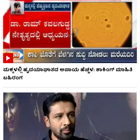
ಮಕ್ಕಳಲ್ಲಿ ಹೃದಯಾಘಾತದ ಅಪಾಯ ಹೆಚ್ಚಳ: ಶಾಕಿಂಗ್​​ ಮಾಹಿತಿ
ಬಹಿರಂಗ