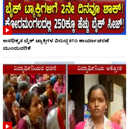
ಅನಧಿಕೃತ ಬೈಕ್ ಟ್ಯಾಕ್ಸಿಗಳ ವಿರುದ್ಧ RTO ಕಾರ್ಯಾಚರಣೆ
ಮುಂದುವರಿಕೆ