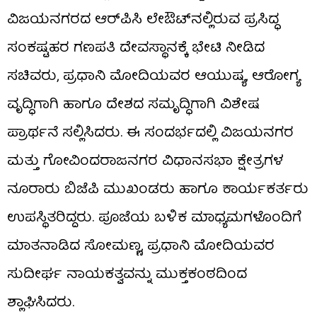
ವಿಜಯನಗರದ ಆರ್‌ಪಿಸಿ ಲೇಔಟ್‌ನಲ್ಲಿರುವ ಪ್ರಸಿದ್ಧ
ಸಂಕಷ್ಟಹರ ಗಣಪತಿ ದೇವಸ್ಥಾನಕ್ಕೆ ಭೇಟಿ ನೀಡಿದ
ಸಚಿವರು, ಪ್ರಧಾನಿ ಮೋದಿಯವರ ಆಯುಷ್ಯ, ಆರೋಗ್ಯ
ವೃದ್ಧಿಗಾಗಿ ಹಾಗೂ ದೇಶದ ಸಮೃದ್ಧಿಗಾಗಿ ವಿಶೇಷ
ಪ್ರಾರ್ಥನೆ ಸಲ್ಲಿಸಿದರು. ಈ ಸಂದರ್ಭದಲ್ಲಿ ವಿಜಯನಗರ
ಮತ್ತು ಗೋವಿಂದರಾಜನಗರ ವಿಧಾನಸಭಾ ಕ್ಷೇತ್ರಗಳ
ನೂರಾರು ಬಿಜೆಪಿ ಮುಖಂಡರು ಹಾಗೂ ಕಾರ್ಯಕರ್ತರು
ಉಪಸ್ಥಿತರಿದ್ದರು. ಪೂಜೆಯ ಬಳಿಕ ಮಾಧ್ಯಮಗಳೊಂದಿಗೆ
ಮಾತನಾಡಿದ ಸೋಮಣ್ಣ, ಪ್ರಧಾನಿ ಮೋದಿಯವರ
ಸುದೀರ್ಘ ನಾಯಕತ್ವವನ್ನು ಮುಕ್ತಕಂಠದಿಂದ
ಶ್ಲಾಘಿಸಿದರು.