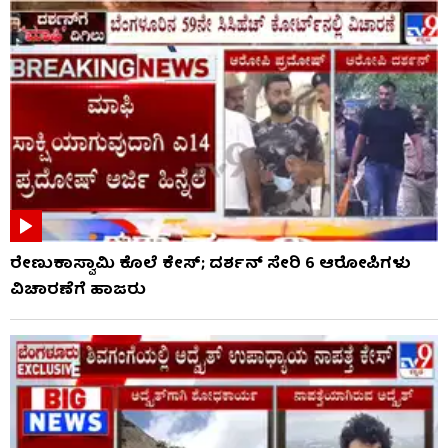
ರೇಣುಕಾಸ್ವಾಮಿ ಕೊಲೆ ಕೇಸ್; ದರ್ಶನ್ ಸೇರಿ 6 ಆರೋಪಿಗಳು
ವಿಚಾರಣೆಗೆ ಹಾಜರು