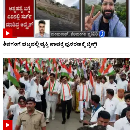
ಶಿವಗಂಗೆ ಬೆಟ್ಟದಲ್ಲಿ ವ್ಯಕ್ತಿ ನಾಪತ್ತೆ ಪ್ರಕರಣಕ್ಕೆ ಟ್ವಿಸ್ಟ್!