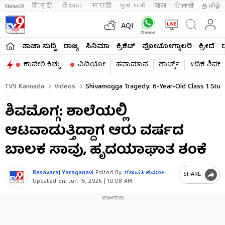
News9
हिन्दी 
తెలుగు 
मराठी
ગુજરાતી
বাংলা
ਪੰਜਾਬੀ
தமிழ்
AQI
ತಾಜಾ ಸುದ್ದಿ
ರಾಜ್ಯ
ಸಿನಿಮಾ
ಕ್ರಿಕೆಟ್​
ಫೋಟೋಗ್ಯಾಲರಿ
ಕ್ರೀಡೆ
ಕಾವೇರಿ ಕಿಚ್ಚು
ವಿಡಿಯೋ
ಹವಾಮಾನ
ಶಾರ್ಟ್ಸ್​
#ಡಿಕೆ ಶಿವಕ
TV9 Kannada
Videos
Shivamogga Tragedy: 6-Year-Old Class 1 Stude
ಶಿವಮೊಗ್ಗ: ಶಾಲೆಯಲ್ಲಿ
ಆಟವಾಡುತ್ತಿದ್ದಾಗ ಆರು ವರ್ಷದ
ಬಾಲಕ ಸಾವು, ಹೃದಯಾಘಾತ ಶಂಕೆ
Basavaraj Yaraganavi
Edited By:
ಗಣಪತಿ ಶರ್ಮಾ
SHARE
Updated on:
Jun 15, 2026 | 10:08 AM