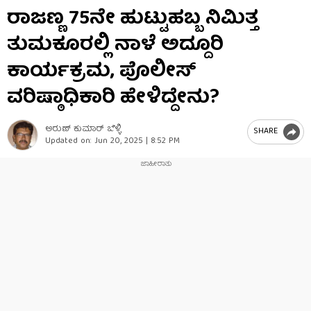
0
ರಾಜಣ್ಣ 75ನೇ ಹುಟ್ಟುಹಬ್ಬ ನಿಮಿತ್ತ
seconds
of
ತುಮಕೂರಲ್ಲಿ ನಾಳೆ ಅದ್ದೂರಿ
4
minutes,
10
ಕಾರ್ಯಕ್ರಮ, ಪೊಲೀಸ್
seconds
ವರಿಷ್ಠಾಧಿಕಾರಿ ಹೇಳಿದ್ದೇನು?
ಅರುಣ್​ ಕುಮಾರ್​ ಬೆಳ್ಳಿ
SHARE
Updated on:
Jun 20, 2025 | 8:52 PM