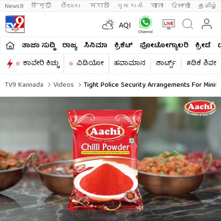
News9
हिन्दी 
తెలుగు 
मराठी
ગુજરાતી
বাংলা
ਪੰਜਾਬੀ
தமிழ்
AQI
ತಾಜಾ ಸುದ್ದಿ
ರಾಜ್ಯ
ಸಿನಿಮಾ
ಕ್ರಿಕೆಟ್​
ಫೋಟೋಗ್ಯಾಲರಿ
ಕ್ರೀಡೆ
ಕಾವೇರಿ ಕಿಚ್ಚು
ವಿಡಿಯೋ
ಹವಾಮಾನ
ಶಾರ್ಟ್ಸ್​
#ಡಿಕೆ ಶಿವಕ
TV9 Kannada
Videos
Tight Police Security Arrangements For Minis